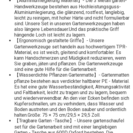
【Aluminiumlegierung Material】- Die 3 Metall garten-
Handwerkzeuge bestehen aus Hochleistungsguss-
Aluminiumlegierung, die glänzend, rostfest, langlebig,
leicht zu reinigen, mit hoher Härte und nicht formulierbar
sind. Unsere Set in unseren Gartenwerkzeugen haben
also längere Lebensdauer.Und das praktische Griff
hängende Loch ist leicht zu lagern.
【Ergonomisch gestaltete Griffe】- Unsere
Gartenwerkzeuge set handeln aus hochwertigem TPR-
Material, es ist weich, gleitend und komfortabler. Es
kann Handschmerzen und Müdigkeit reduzieren, wenn
Sie graben, jäten und pflanzen. Die Gartenwerkzeuge
sind eine gute Hilfe für die Gartenarbeit.
【Wasserdichte Pflanzen Gartenmatte】- Gartenmatten
pflanze bestehen aus verdickter haltbarer PE - Material.
Es hat eine gute Wasserbeständigkeit, Atmungsaktivität
und Faltbarkeit, leicht zu tragen und zu lagern, bequem
und wiederverwendbar. An den vier Ecken befinden sich
Kupferschnallen, um zu verhindern, dass Wasser und
Boden austreten und den Boden sauber und ordentlich
halten.Größe: 75 × 75 cm/29,5 × 29,5 Zoll.
【Tragbare Garten -Tasche】- Unsere gartenschaufel
set für die Gartenarbeit sind mit einer langlebigen
Garten - Tasche aus 600D Oxford bestehen. Die