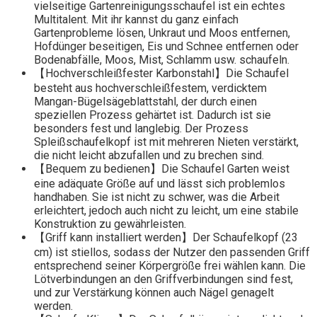
vielseitige Gartenreinigungsschaufel ist ein echtes
Multitalent. Mit ihr kannst du ganz einfach
Gartenprobleme lösen, Unkraut und Moos entfernen,
Hofdünger beseitigen, Eis und Schnee entfernen oder
Bodenabfälle, Moos, Mist, Schlamm usw. schaufeln.
【Hochverschleißfester Karbonstahl】Die Schaufel
besteht aus hochverschleißfestem, verdicktem
Mangan-Bügelsägeblattstahl, der durch einen
speziellen Prozess gehärtet ist. Dadurch ist sie
besonders fest und langlebig. Der Prozess
Spleißschaufelkopf ist mit mehreren Nieten verstärkt,
die nicht leicht abzufallen und zu brechen sind.
【Bequem zu bedienen】Die Schaufel Garten weist
eine adäquate Größe auf und lässt sich problemlos
handhaben. Sie ist nicht zu schwer, was die Arbeit
erleichtert, jedoch auch nicht zu leicht, um eine stabile
Konstruktion zu gewährleisten.
【Griff kann installiert werden】Der Schaufelkopf (23
cm) ist stiellos, sodass der Nutzer den passenden Griff
entsprechend seiner Körpergröße frei wählen kann. Die
Lötverbindungen an den Griffverbindungen sind fest,
und zur Verstärkung können auch Nägel genagelt
werden.