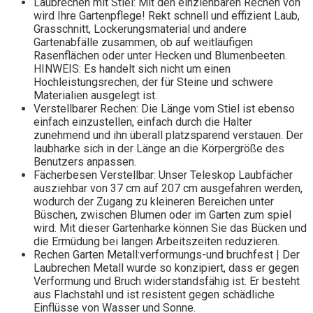
Laubrechen mit Stiel: Mit den einziehbaren Rechen von
wird Ihre Gartenpflege! Rekt schnell und effizient Laub,
Grasschnitt, Lockerungsmaterial und andere
Gartenabfälle zusammen, ob auf weitläufigen
Rasenflächen oder unter Hecken und Blumenbeeten.
HINWEIS: Es handelt sich nicht um einen
Hochleistungsrechen, der für Steine ​​und schwere
Materialien ausgelegt ist.
Verstellbarer Rechen: Die Länge vom Stiel ist ebenso
einfach einzustellen, einfach durch die Halter
zunehmend und ihn überall platzsparend verstauen. Der
laubharke sich in der Länge an die Körpergröße des
Benutzers anpassen.
Fächerbesen Verstellbar: Unser Teleskop Laubfächer
ausziehbar von 37 cm auf 207 cm ausgefahren werden,
wodurch der Zugang zu kleineren Bereichen unter
Büschen, zwischen Blumen oder im Garten zum spiel
wird. Mit dieser Gartenharke können Sie das Bücken und
die Ermüdung bei langen Arbeitszeiten reduzieren.
Rechen Garten Metall:verformungs-und bruchfest | Der
Laubrechen Metall wurde so konzipiert, dass er gegen
Verformung und Bruch widerstandsfähig ist. Er besteht
aus Flachstahl und ist resistent gegen schädliche
Einflüsse von Wasser und Sonne.