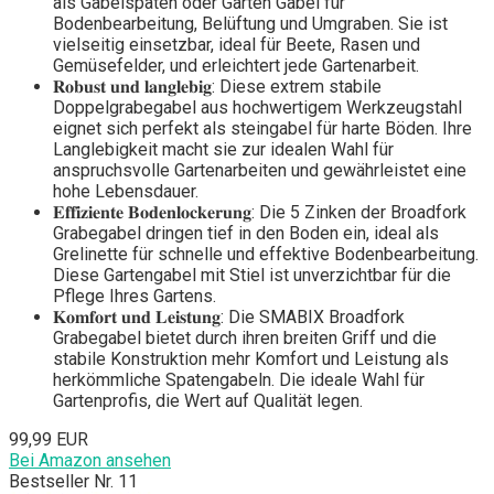
als Gabelspaten oder Garten Gabel für
Bodenbearbeitung, Belüftung und Umgraben. Sie ist
vielseitig einsetzbar, ideal für Beete, Rasen und
Gemüsefelder, und erleichtert jede Gartenarbeit.
𝐑𝐨𝐛𝐮𝐬𝐭 𝐮𝐧𝐝 𝐥𝐚𝐧𝐠𝐥𝐞𝐛𝐢𝐠: Diese extrem stabile
Doppelgrabegabel aus hochwertigem Werkzeugstahl
eignet sich perfekt als steingabel für harte Böden. Ihre
Langlebigkeit macht sie zur idealen Wahl für
anspruchsvolle Gartenarbeiten und gewährleistet eine
hohe Lebensdauer.
𝐄𝐟𝐟𝐢𝐳𝐢𝐞𝐧𝐭𝐞 𝐁𝐨𝐝𝐞𝐧𝐥𝐨𝐜𝐤𝐞𝐫𝐮𝐧𝐠: Die 5 Zinken der Broadfork
Grabegabel dringen tief in den Boden ein, ideal als
Grelinette für schnelle und effektive Bodenbearbeitung.
Diese Gartengabel mit Stiel ist unverzichtbar für die
Pflege Ihres Gartens.
𝐊𝐨𝐦𝐟𝐨𝐫𝐭 𝐮𝐧𝐝 𝐋𝐞𝐢𝐬𝐭𝐮𝐧𝐠: Die SMABIX Broadfork
Grabegabel bietet durch ihren breiten Griff und die
stabile Konstruktion mehr Komfort und Leistung als
herkömmliche Spatengabeln. Die ideale Wahl für
Gartenprofis, die Wert auf Qualität legen.
99,99 EUR
Bei Amazon ansehen
Bestseller Nr. 11