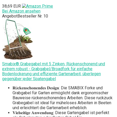
38,69 EUR
Bei Amazon ansehen
Angebot
Bestseller Nr. 10
Smabix® Grabegabel mit 5 Zinken, Rückenschonend und
extrem robust - Grabgabel/Broadfork für einfache
Bodenlockerung und effiziente Gartenarbeit, überlegen
gegenüber jeder Spatengabel
𝐑ü𝐜𝐤𝐞𝐧𝐬𝐜𝐡𝐨𝐧𝐞𝐧𝐝𝐞𝐬 𝐃𝐞𝐬𝐢𝐠𝐧: Die SMABIX Forke und
Grabgabel für Garten ermöglicht dank ergonomischer
Bauweise rückenschonendes Arbeiten. Diese ruckzuck
Grabegabel ist ideal für müheloses Arbeiten in Beeten
und erleichtert die Gartenarbeit erheblich.
𝐕𝐢𝐞𝐥𝐬𝐞𝐢𝐭𝐢𝐠𝐞 𝐀𝐧𝐰𝐞𝐧𝐝𝐮𝐧𝐠: Diese Gartengabel ist perfekt