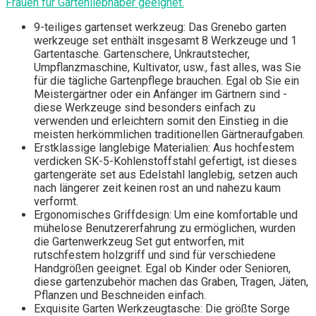
Frauen für Gartenliebhaber geeignet.
9-teiliges gartenset werkzeug: Das Grenebo garten
werkzeuge set enthält insgesamt 8 Werkzeuge und 1
Gartentasche. Gartenschere, Unkrautstecher,
Umpflanzmaschine, Kultivator, usw., fast alles, was Sie
für die tägliche Gartenpflege brauchen. Egal ob Sie ein
Meistergärtner oder ein Anfänger im Gärtnern sind -
diese Werkzeuge sind besonders einfach zu
verwenden und erleichtern somit den Einstieg in die
meisten herkömmlichen traditionellen Gärtneraufgaben.
Erstklassige langlebige Materialien: Aus hochfestem
verdicken SK-5-Kohlenstoffstahl gefertigt, ist dieses
gartengeräte set aus Edelstahl langlebig, setzen auch
nach längerer zeit keinen rost an und nahezu kaum
verformt.
Ergonomisches Griffdesign: Um eine komfortable und
mühelose Benutzererfahrung zu ermöglichen, wurden
die Gartenwerkzeug Set gut entworfen, mit
rutschfestem holzgriff und sind für verschiedene
Handgrößen geeignet. Egal ob Kinder oder Senioren,
diese gartenzubehör machen das Graben, Tragen, Jäten,
Pflanzen und Beschneiden einfach.
Exquisite Garten Werkzeugtasche: Die größte Sorge