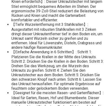
Knien erforderlich】: Dieser Unkrautstecher mit langem
Stiel ermöglicht bequemes Arbeiten im Stehen. Der
ergonomische 39-Zoll-Stiel reduziert die Belastung von
Rücken und Knien und macht die Gartenarbeit
komfortabler und effizienter.
【Tiefe Wurzelentfernung mit 3 Stahlkrallen】:
Ausgestattet mit robusten Stahlkrallen mit 3 Zinken
dringt dieser Unkrautentferner tief in den Boden ein, um
Unkraut samt Wurzeln sicher zu greifen und zu
entfernen. Ideal für Löwenzahn, Disteln, Crabgrass und
andere häufige Rasenunkräuter.
【Einfache Anwendung in 6 Schritten】: Schritt 1:
Platzieren Sie die Krallen in der Mitte des Unkrauts.
Schritt 2: Drücken Sie die Krallen in den Boden. Schritt 3:
Drehen Sie das Werkzeug, um die Wurzeln des
Unkrauts zu greifen. Schritt 4: Ziehen Sie den
Unkrautstecher aus dem Boden. Schritt 5: Drücken Sie
den schwarzen Knopf nach unten. Schritt 6: Lassen Sie
das Unkraut herausfallen. Für optimale Ergebnisse auf
feuchtem oder gelockertem Boden verwenden.
【Geeignet für die meisten Rasen- und Gartenflächen】:
Ideal für Garten, Rasen, Hof und Blumenbeete. Dieser
manuelle Unkrautstecher funktioniert am besten auf