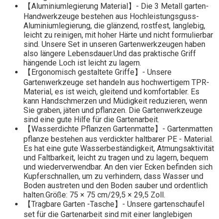
【Aluminiumlegierung Material】- Die 3 Metall garten-
Handwerkzeuge bestehen aus Hochleistungsguss-
Aluminiumlegierung, die glänzend, rostfest, langlebig,
leicht zu reinigen, mit hoher Härte und nicht formulierbar
sind. Unsere Set in unseren Gartenwerkzeugen haben
also längere Lebensdauer.Und das praktische Griff
hängende Loch ist leicht zu lagern.
【Ergonomisch gestaltete Griffe】- Unsere
Gartenwerkzeuge set handeln aus hochwertigem TPR-
Material, es ist weich, gleitend und komfortabler. Es
kann Handschmerzen und Müdigkeit reduzieren, wenn
Sie graben, jäten und pflanzen. Die Gartenwerkzeuge
sind eine gute Hilfe für die Gartenarbeit.
【Wasserdichte Pflanzen Gartenmatte】- Gartenmatten
pflanze bestehen aus verdickter haltbarer PE - Material.
Es hat eine gute Wasserbeständigkeit, Atmungsaktivität
und Faltbarkeit, leicht zu tragen und zu lagern, bequem
und wiederverwendbar. An den vier Ecken befinden sich
Kupferschnallen, um zu verhindern, dass Wasser und
Boden austreten und den Boden sauber und ordentlich
halten.Größe: 75 × 75 cm/29,5 × 29,5 Zoll.
【Tragbare Garten -Tasche】- Unsere gartenschaufel
set für die Gartenarbeit sind mit einer langlebigen