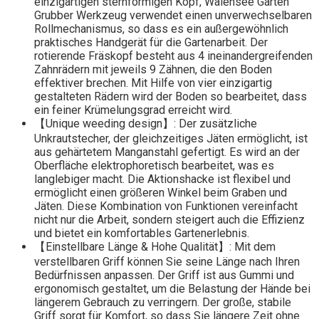
einzigartigen sternförmigen Kopf, Walensee Garten
Grubber Werkzeug verwendet einen unverwechselbaren
Rollmechanismus, so dass es ein außergewöhnlich
praktisches Handgerät für die Gartenarbeit. Der
rotierende Fräskopf besteht aus 4 ineinandergreifenden
Zahnrädern mit jeweils 9 Zähnen, die den Boden
effektiver brechen. Mit Hilfe von vier einzigartig
gestalteten Rädern wird der Boden so bearbeitet, dass
ein feiner Krümelungsgrad erreicht wird.
【Unique weeding design】: Der zusätzliche
Unkrautstecher, der gleichzeitiges Jäten ermöglicht, ist
aus gehärtetem Manganstahl gefertigt. Es wird an der
Oberfläche elektrophoretisch bearbeitet, was es
langlebiger macht. Die Aktionshacke ist flexibel und
ermöglicht einen größeren Winkel beim Graben und
Jäten. Diese Kombination von Funktionen vereinfacht
nicht nur die Arbeit, sondern steigert auch die Effizienz
und bietet ein komfortables Gartenerlebnis.
【Einstellbare Länge & Hohe Qualität】: Mit dem
verstellbaren Griff können Sie seine Länge nach Ihren
Bedürfnissen anpassen. Der Griff ist aus Gummi und
ergonomisch gestaltet, um die Belastung der Hände bei
längerem Gebrauch zu verringern. Der große, stabile
Griff sorgt für Komfort, so dass Sie längere Zeit ohne