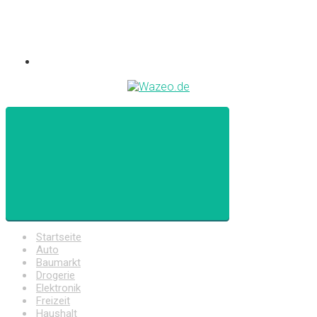
Startseite
Auto
Baumarkt
Drogerie
Elektronik
Freizeit
Haushalt