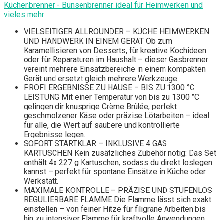
Küchenbrenner - Bunsenbrenner ideal für Heimwerken und
vieles mehr
VIELSEITIGER ALLROUNDER – KÜCHE HEIMWERKEN
UND HANDWERK IN EINEM GERÄT Ob zum
Karamellisieren von Desserts, für kreative Kochideen
oder für Reparaturen im Haushalt – dieser Gasbrenner
vereint mehrere Einsatzbereiche in einem kompakten
Gerät und ersetzt gleich mehrere Werkzeuge.
PROFI ERGEBNISSE ZU HAUSE – BIS ZU 1300 °C
LEISTUNG Mit einer Temperatur von bis zu 1300 °C
gelingen dir knusprige Crème Brûlée, perfekt
geschmolzener Käse oder präzise Lötarbeiten – ideal
für alle, die Wert auf saubere und kontrollierte
Ergebnisse legen.
SOFORT STARTKLAR – INKLUSIVE 4 GAS
KARTUSCHEN Kein zusätzliches Zubehör nötig: Das Set
enthält 4x 227 g Kartuschen, sodass du direkt loslegen
kannst – perfekt für spontane Einsätze in Küche oder
Werkstatt.
MAXIMALE KONTROLLE – PRÄZISE UND STUFENLOS
REGULIERBARE FLAMME Die Flamme lässt sich exakt
einstellen – von feiner Hitze für filigrane Arbeiten bis
hin zu intensiver Flamme für kraftvolle Anwendungen.