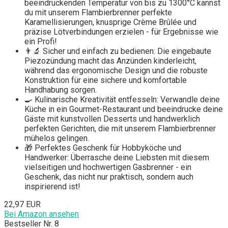
beeindruckenden Temperatur von bis zu 1300°C kannst
du mit unserem Flambierbrenner perfekte
Karamellisierungen, knusprige Crème Brûlée und
präzise Lötverbindungen erzielen - für Ergebnisse wie
ein Profi!
👨‍🔬 Sicher und einfach zu bedienen: Die eingebaute
Piezozündung macht das Anzünden kinderleicht,
während das ergonomische Design und die robuste
Konstruktion für eine sichere und komfortable
Handhabung sorgen.
🍳 Kulinarische Kreativität entfesseln: Verwandle deine
Küche in ein Gourmet-Restaurant und beeindrucke deine
Gäste mit kunstvollen Desserts und handwerklich
perfekten Gerichten, die mit unserem Flambierbrenner
mühelos gelingen.
🎁 Perfektes Geschenk für Hobbyköche und
Handwerker: Überrasche deine Liebsten mit diesem
vielseitigen und hochwertigen Gasbrenner - ein
Geschenk, das nicht nur praktisch, sondern auch
inspirierend ist!
22,97 EUR
Bei Amazon ansehen
Bestseller Nr. 8