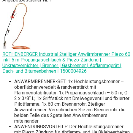
ROTHENBERGER Industrial 2teiliger Anwärmbrenner Piezo 60
inkl. 5 m Propangasschlauch & Piezo-Zündung |
Unkrautvernichter | Brenner | Gasbrenner | Abflammgerät |
Dach- und Bitumenbahnen | 1500004926
ANWÄRMBRENNER-SET: 1x Hochleistungsbrenner –
oberflächenveredelt & randverstärkt mit
Flammenstabilisator; 1x Propangasschlauch – 5,0 m, G
2 x 3/8“ L; 1x Griffstück mit Dreiwegeventil und fixierter
Pilotflamme; 1x 60 cm Brennerrohr; 2teiliger
Anwärmbrenner: Verschrauben Sie am Brennerrohr die
beiden Teile des 2geteilten Anwärmbrenners
miteinander
ANWENDUNGSVORTEILE: Der Hochleistungsbrenner
mit Piezo Zündung für Abflamm- und Heißklebearbeiten