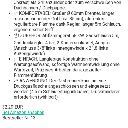
Unkraut, als Grillanzünder oder zum verschweißen von
Dachbahnen / Dachpappe.
✅ KOMFORTABEL: Großer Ø 60mm Brenner, langer
rückenschonender Griff (ca. 85 cm), stufenlos
regulierbare Flamme dank Regler, langer 5m Schlauch,
ergonomischer Griff.
📦 ZUBEHÖR: Abflammgerät 58 kW, Gasschlauch 5m,
Gasdruckregler 4 bar, 2 Konterschlüssel, Adapter
(Anschluss 3/8"links Innengewinde x 21,8 links
Außengewinde)
✅ EINFACH: Langlebige Konstruktion ohne
Wartungsaufwand, sofortige Wärmeentwicklung ohne
Wartezeit, Präzises Arbeiten dank gezielter
Flammenführung.
🌱 ANWENDUNG: Der Gasbrenner kann an eine
Druckgasflasche angeschlossen und eingesetzt
werden (4,5 m Schlauleitung inklusive, Druckminderer
erforderlich (wählbar))
32,29 EUR
Bei Amazon ansehen
Bestseller Nr. 13