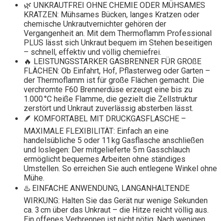
🌿 UNKRAUTFREI OHNE CHEMIE ODER MÜHSAMES
KRATZEN: Mühsames Bücken, langes Kratzen oder
chemische Unkrautvernichter gehören der
Vergangenheit an. Mit dem Thermoflamm Professional
PLUS lässt sich Unkraut bequem im Stehen beseitigen
– schnell, effektiv und völlig chemiefrei.
🔥 LEISTUNGSSTARKER GASBRENNER FÜR GROßE
FLÄCHEN: Ob Einfahrt, Hof, Pflasterweg oder Garten –
der Thermoflamm ist für große Flächen gemacht. Die
verchromte F60 Brennerdüse erzeugt eine bis zu
1.000 °C heiße Flamme, die gezielt die Zellstruktur
zerstört und Unkraut zuverlässig absterben lässt.
🪶 KOMFORTABEL MIT DRUCKGASFLASCHE –
MAXIMALE FLEXIBILITÄT: Einfach an eine
handelsübliche 5 oder 11 kg Gasflasche anschließen
und loslegen: Der mitgelieferte 5 m Gasschlauch
ermöglicht bequemes Arbeiten ohne ständiges
Umstellen. So erreichen Sie auch entlegene Winkel ohne
Mühe.
♨️ EINFACHE ANWENDUNG, LANGANHALTENDE
WIRKUNG: Halten Sie das Gerät nur wenige Sekunden
ca. 3 cm über das Unkraut – die Hitze reicht völlig aus.
Ein offenes Verbrennen ist nicht nötig. Nach wenigen