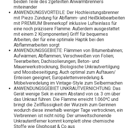
beiden Teile des 2geteilten Anwärmbrenners
miteinander
ANWENDUNGSVORTEILE: Der Hochleistungsbrenner
mit Piezo Zündung für Abflamm- und Heißklebearbeiten
mit PREMIUM Brennerkopf inklusive Lufteinlass für
eine noch präzisere Flamme. Außerdem ausgestattet
mit einem 2 K(omponenten) Griff für bequemes
Arbeiten, der für eine optimale Haptik bei den
Abflammarbeiten sorgt
ANWENDUNGSGEBIETE: Flämmen von Bitumenbahnen;
Aufwärmen; Abflammen; Verschweißen von Folien;
Teerarbeiten; Dachisolierungen; Beton- und
Mauerwerkstrocknung; Biologische Unkrautvertilgung
und Moosbeseitigung; Auch optimal zum Auftauen/
Enteisen geeignet; Europalettenveredelung &
Möbelveredelung im Vintage-Style zum Selbermachen
ANWENDUNGSGEBIET UNKRAUTVERNICHTUNG: Das
Gerät wenige Sek in einem Abstand von ca. 3 cm über
das Unkraut führen. Die Flamme erreicht 1.060⁰C und
bringt die Zellflüssigkeit der Wurzeln zum Gerinnen
wodurch diese innerhalb weniger Tage vertrocknen, ein
Verbrennen ist nicht nötig. Der umweltschonende
Unkrautentferner kommt komplett ohne chemische
Stoffe wie Glyphosat & Co aus