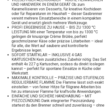
UND HANDWERK IN EINEM GERÄT Ob zum
Karamellisieren von Desserts, für kreative Kochideen
oder für Reparaturen im Haushalt – dieser Gasbrenner
vereint mehrere Einsatzbereiche in einem kompakten
Gerät und ersetzt gleich mehrere Werkzeuge.
PROFI ERGEBNISSE ZU HAUSE – BIS ZU 1300 °C
LEISTUNG Mit einer Temperatur von bis zu 1300 °C
gelingen dir knusprige Crème Brûlée, perfekt
geschmolzener Käse oder präzise Lötarbeiten – ideal
für alle, die Wert auf saubere und kontrollierte
Ergebnisse legen.
SOFORT STARTKLAR – INKLUSIVE 4 GAS
KARTUSCHEN Kein zusätzliches Zubehör nötig: Das Set
enthält 4x 227 g Kartuschen, sodass du direkt loslegen
kannst – perfekt für spontane Einsätze in Küche oder
Werkstatt.
MAXIMALE KONTROLLE – PRÄZISE UND STUFENLOS
REGULIERBARE FLAMME Die Flamme lässt sich exakt
einstellen – von feiner Hitze für filigrane Arbeiten bis
hin zu intensiver Flamme für kraftvolle Anwendungen.
EINFACHE UND SICHERE HANDHABUNG – MIT
PIEZOZÜNDUNG Dank integrierter Piezozündung
startest du den Brenner schnell und zuverlässig – ohne