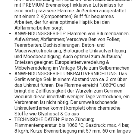
mit PREMIUM Brennerkopf inklusive Lufteinlass für
eine noch präzisere Flamme. Außerdem ausgestattet
mit einem 2 K(omponenten) Griff für bequemes
Arbeiten, der für eine optimale Haptik bei den
Abflammarbeiten sorgt
ANWENDUNGSGEBIETE: Flämmen von Bitumenbahnen;
Aufwärmen; Abflammen; Verschweißen von Folien;
Teerarbeiten; Dachisolierungen; Beton- und
Mauerwerkstrocknung; Biologische Unkrautvertilgung
und Moosbeseitigung; Auch optimal zum Auftauen/
Enteisen geeignet; Europalettenveredelung &
Möbelveredelung im Vintage-Style zum Selbermachen
ANWENDUNGSGEBIET UNKRAUTVERNICHTUNG: Das
Gerät wenige Sek in einem Abstand von ca. 3 cm über
das Unkraut führen. Die Flamme erreicht 1.060⁰C und
bringt die Zellflüssigkeit der Wurzeln zum Gerinnen
wodurch diese innerhalb weniger Tage vertrocknen, ein
Verbrennen ist nicht nötig. Der umweltschonende
Unkrautentferner kommt komplett ohne chemische
Stoffe wie Glyphosat & Co aus
TECHNISCHE DATEN: Piezo Zündung;
Flammentemperatur: bis 1060 °C; Gasdruck: max. 4 bar,
8 kg/h; Kurze Brennerbiegung mit 57 mm; 60 cm langes