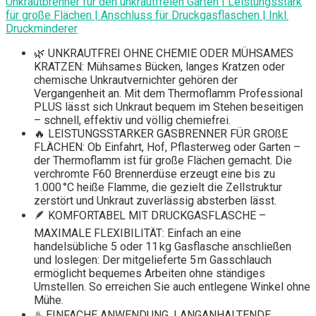
Unkrautbrenner für den unkrautfreien Garten | Leistungsstark
für große Flächen | Anschluss für Druckgasflaschen | Inkl.
Druckminderer
🌿 UNKRAUTFREI OHNE CHEMIE ODER MÜHSAMES
KRATZEN: Mühsames Bücken, langes Kratzen oder
chemische Unkrautvernichter gehören der
Vergangenheit an. Mit dem Thermoflamm Professional
PLUS lässt sich Unkraut bequem im Stehen beseitigen
– schnell, effektiv und völlig chemiefrei.
🔥 LEISTUNGSSTARKER GASBRENNER FÜR GROßE
FLÄCHEN: Ob Einfahrt, Hof, Pflasterweg oder Garten –
der Thermoflamm ist für große Flächen gemacht. Die
verchromte F60 Brennerdüse erzeugt eine bis zu
1.000 °C heiße Flamme, die gezielt die Zellstruktur
zerstört und Unkraut zuverlässig absterben lässt.
🪶 KOMFORTABEL MIT DRUCKGASFLASCHE –
MAXIMALE FLEXIBILITÄT: Einfach an eine
handelsübliche 5 oder 11 kg Gasflasche anschließen
und loslegen: Der mitgelieferte 5 m Gasschlauch
ermöglicht bequemes Arbeiten ohne ständiges
Umstellen. So erreichen Sie auch entlegene Winkel ohne
Mühe.
♨️ EINFACHE ANWENDUNG, LANGANHALTENDE