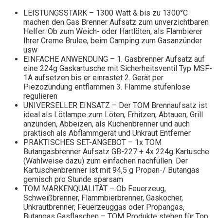
LEISTUNGSSTARK – 1300 Watt & bis zu 1300°C
machen den Gas Brenner Aufsatz zum unverzichtbaren
Helfer. Ob zum Weich- oder Hartlöten, als Flambierer
Ihrer Creme Brulee, beim Camping zum Gasanzünder
usw
EINFACHE ANWENDUNG – 1. Gasbrenner Aufsatz auf
eine 224g Gaskartusche mit Sicherheitsventil Typ MSF-
1A aufsetzen bis er einrastet 2. Gerät per
Piezozündung entflammen 3. Flamme stufenlose
regulieren
UNIVERSELLER EINSATZ – Der TOM Brennaufsatz ist
ideal als Lötlampe zum Löten, Erhitzen, Abtauen, Grill
anzünden, Abbeizen, als Küchenbrenner und auch
praktisch als Abflammgerät und Unkraut Entferner
PRAKTISCHES SET-ANGEBOT – 1x TOM
Butangasbrenner Aufsatz GB-227 + 4x 224g Kartusche
(Wahlweise dazu) zum einfachen nachfüllen. Der
Kartuschenbrenner ist mit 94,5 g Propan-/ Butangas
gemisch pro Stunde sparsam
TOM MARKENQUALITÄT – Ob Feuerzeug,
Schweißbrenner, Flammbierbrenner, Gaskocher,
Unkrautbrenner, Feuerzeuggas oder Propangas,
Butangas Gasflaschen – TOM Produkte stehen für Top