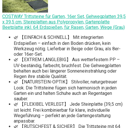
COSTWAY Trittsteine für Garten, 16er Set, Gehwegplatten 39,5
x 39,5 cm, Steinplatten aus Polypropylen, Gartenplatte
Beetplatte inkl. 64 Erdspießen, ​​für Rasen, Garten, Wege (Grau)
🌿 【EINFACH & SCHNELL】 Mit integrierten
Erdspießen – einfach in den Boden drücken, kein
Werkzeug nötig. Lieferbar in Beige oder Grau, als 8er-
oder 16er-Set.
🌿 【EXTREM LANGLEBIG】 Aus wetterfestem PP –
UV-beständig, farbecht, bruchfest. Die Gehwegplatten
behalten auch bei längerer Sonneneinstrahlung oder
Regen ihre stabile Qualität.
🌿 【NATURSTEIN-OPTIK】 Stilvoller, naturgetreuer
Look. Die Trittsteine fügen sich harmonisch in jeden
Garten ein und halten Schuhe auch an Regentagen
sauber.
🌿 【FLEXIBEL VERLEGT】 Jede Steinplatte (39,5 cm)
ist leicht. Frei kombinierbar für klare, individuelle
Wegeführung – perfekt an jede Gartengestaltung
anpassbar.
🌿 【RUTSCHFEST & SICHER】 Die Trittsteine mit 64