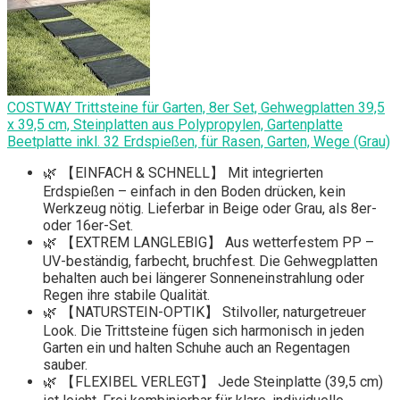
COSTWAY Trittsteine für Garten, 8er Set, Gehwegplatten 39,5
x 39,5 cm, Steinplatten aus Polypropylen, Gartenplatte
Beetplatte inkl. 32 Erdspießen, ​​für Rasen, Garten, Wege (Grau)
🌿 【EINFACH & SCHNELL】 Mit integrierten
Erdspießen – einfach in den Boden drücken, kein
Werkzeug nötig. Lieferbar in Beige oder Grau, als 8er-
oder 16er-Set.
🌿 【EXTREM LANGLEBIG】 Aus wetterfestem PP –
UV-beständig, farbecht, bruchfest. Die Gehwegplatten
behalten auch bei längerer Sonneneinstrahlung oder
Regen ihre stabile Qualität.
🌿 【NATURSTEIN-OPTIK】 Stilvoller, naturgetreuer
Look. Die Trittsteine fügen sich harmonisch in jeden
Garten ein und halten Schuhe auch an Regentagen
sauber.
🌿 【FLEXIBEL VERLEGT】 Jede Steinplatte (39,5 cm)