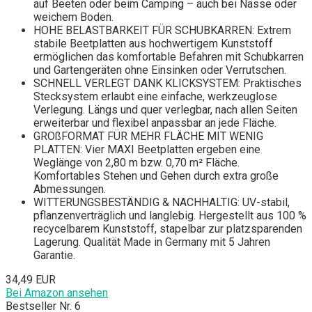
auf Beeten oder beim Camping – auch bei Nässe oder
weichem Boden.
HOHE BELASTBARKEIT FÜR SCHUBKARREN: Extrem
stabile Beetplatten aus hochwertigem Kunststoff
ermöglichen das komfortable Befahren mit Schubkarren
und Gartengeräten ohne Einsinken oder Verrutschen.
SCHNELL VERLEGT DANK KLICKSYSTEM: Praktisches
Stecksystem erlaubt eine einfache, werkzeuglose
Verlegung. Längs und quer verlegbar, nach allen Seiten
erweiterbar und flexibel anpassbar an jede Fläche.
GROßFORMAT FÜR MEHR FLÄCHE MIT WENIG
PLATTEN: Vier MAXI Beetplatten ergeben eine
Weglänge von 2,80 m bzw. 0,70 m² Fläche.
Komfortables Stehen und Gehen durch extra große
Abmessungen.
WITTERUNGSBESTÄNDIG & NACHHALTIG: UV-stabil,
pflanzenverträglich und langlebig. Hergestellt aus 100 %
recycelbarem Kunststoff, stapelbar zur platzsparenden
Lagerung. Qualität Made in Germany mit 5 Jahren
Garantie.
34,49 EUR
Bei Amazon ansehen
Bestseller Nr. 6