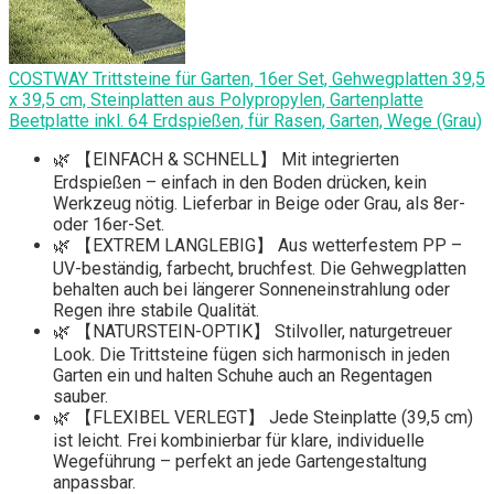
COSTWAY Trittsteine für Garten, 16er Set, Gehwegplatten 39,5
x 39,5 cm, Steinplatten aus Polypropylen, Gartenplatte
Beetplatte inkl. 64 Erdspießen, ​​für Rasen, Garten, Wege (Grau)
🌿 【EINFACH & SCHNELL】 Mit integrierten
Erdspießen – einfach in den Boden drücken, kein
Werkzeug nötig. Lieferbar in Beige oder Grau, als 8er-
oder 16er-Set.
🌿 【EXTREM LANGLEBIG】 Aus wetterfestem PP –
UV-beständig, farbecht, bruchfest. Die Gehwegplatten
behalten auch bei längerer Sonneneinstrahlung oder
Regen ihre stabile Qualität.
🌿 【NATURSTEIN-OPTIK】 Stilvoller, naturgetreuer
Look. Die Trittsteine fügen sich harmonisch in jeden
Garten ein und halten Schuhe auch an Regentagen
sauber.
🌿 【FLEXIBEL VERLEGT】 Jede Steinplatte (39,5 cm)
ist leicht. Frei kombinierbar für klare, individuelle
Wegeführung – perfekt an jede Gartengestaltung
anpassbar.