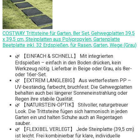
COSTWAY Trittsteine für Garten, 8er Set, Gehwegplatten 39,5
x 39,5 cm, Steinplatten aus Polypropylen, Gartenplatte
Beetplatte inkl. 32 Erdspießen, ​​für Rasen, Garten, Wege (Grau)
🌿 【EINFACH & SCHNELL】 Mit integrierten
Erdspießen – einfach in den Boden drücken, kein
Werkzeug nötig. Lieferbar in Beige oder Grau, als 8er-
oder 16er-Set.
🌿 【EXTREM LANGLEBIG】 Aus wetterfestem PP –
UV-beständig, farbecht, bruchfest. Die Gehwegplatten
behalten auch bei längerer Sonneneinstrahlung oder
Regen ihre stabile Qualität.
🌿 【NATURSTEIN-OPTIK】 Stilvoller, naturgetreuer
Look. Die Trittsteine fügen sich harmonisch in jeden
Garten ein und halten Schuhe auch an Regentagen
sauber.
🌿 【FLEXIBEL VERLEGT】 Jede Steinplatte (39,5 cm)
ist leicht. Frei kombinierbar für klare, individuelle