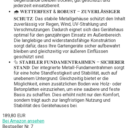
Gegenstände bleiben trocken, gut geschützt und
jederzeit einsatzbereit.
🌧️ 𝐖𝐄𝐓𝐓𝐄𝐑𝐅𝐄𝐒𝐓 & 𝐑𝐎𝐁𝐔𝐒𝐓 – 𝐙𝐔𝐕𝐄𝐑𝐋Ä𝐒𝐒𝐈𝐆𝐄𝐑
𝐒𝐂𝐇𝐔𝐓𝐙: Das stabile Metallgehäuse schützt den Inhalt
zuverlässig vor Regen, Wind, UV-Strahlung und
Verschmutzungen. Dadurch eignet sich das Gerätehaus
optimal für den ganzjährigen Einsatz im Außenbereich.
Die langlebige und widerstandsfähige Konstruktion
sorgt dafür, dass Ihre Gartengeräte sicher aufbewahrt
bleiben und gleichzeitig vor äußeren Einflüssen
geschützt sind.
🔩 𝐒𝐓𝐀𝐁𝐈𝐋𝐄𝐑 𝐅𝐔𝐍𝐃𝐀𝐌𝐄𝐍𝐓𝐑𝐀𝐇𝐌𝐄𝐍 – 𝐒𝐈𝐂𝐇𝐄𝐑𝐄𝐑
𝐒𝐓𝐀𝐍𝐃: Der integrierte Metall-Fundamentrahmen sorgt
für eine hohe Standfestigkeit und Stabilität, auch auf
unebenem Untergrund. Gleichzeitig bietet er die
Möglichkeit, einen zusätzlichen Boden wie Holz- oder
Betonplatten einzuziehen, um eine saubere und feste
Basis zu schaffen. Dies erhöht nicht nur den Komfort,
sondern trägt auch zur langfristigen Nutzung und
Stabilität des Gerätehauses bei.
189,80 EUR
Bei Amazon ansehen
Bestseller Nr. 7