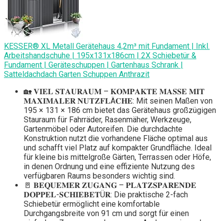
KESSER® XL Metall Gerätehaus 4,2m³ mit Fundament | Inkl.
Arbeitshandschuhe | 195x131x186cm | 2X Schiebetür &
Fundament | Geräteschuppen | Gartenhaus Schrank |
Satteldachdach Garten Schuppen Anthrazit
🏡 𝐕𝐈𝐄𝐋 𝐒𝐓𝐀𝐔𝐑𝐀𝐔𝐌 – 𝐊𝐎𝐌𝐏𝐀𝐊𝐓𝐄 𝐌𝐀𝐒𝐒𝐄 𝐌𝐈𝐓
𝐌𝐀𝐗𝐈𝐌𝐀𝐋𝐄𝐑 𝐍𝐔𝐓𝐙𝐅𝐋Ä𝐂𝐇𝐄: Mit seinen Maßen von
195 × 131 × 186 cm bietet das Gerätehaus großzügigen
Stauraum für Fahrräder, Rasenmäher, Werkzeuge,
Gartenmöbel oder Autoreifen. Die durchdachte
Konstruktion nutzt die vorhandene Fläche optimal aus
und schafft viel Platz auf kompakter Grundfläche. Ideal
für kleine bis mittelgroße Gärten, Terrassen oder Höfe,
in denen Ordnung und eine effiziente Nutzung des
verfügbaren Raums besonders wichtig sind.
🚪 𝐁𝐄𝐐𝐔𝐄𝐌𝐄𝐑 𝐙𝐔𝐆𝐀𝐍𝐆 – 𝐏𝐋𝐀𝐓𝐙𝐒𝐏𝐀𝐑𝐄𝐍𝐃𝐄
𝐃𝐎𝐏𝐏𝐄𝐋-𝐒𝐂𝐇𝐈𝐄𝐁𝐄𝐓Ü𝐑: Die praktische 2-fach
Schiebetür ermöglicht eine komfortable
Durchgangsbreite von 91 cm und sorgt für einen