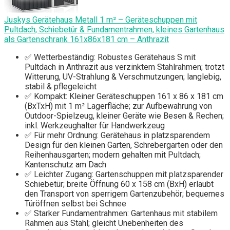
Juskys Gerätehaus Metall 1 m² – Geräteschuppen mit
Pultdach, Schiebetür & Fundamentrahmen, kleines Gartenhaus
als Gartenschrank 161x86x181 cm – Anthrazit
✅ Wetterbeständig: Robustes Gerätehaus S mit
Pultdach in Anthrazit aus verzinktem Stahlrahmen; trotzt
Witterung, UV-Strahlung & Verschmutzungen; langlebig,
stabil & pflegeleicht
✅ Kompakt: Kleiner Geräteschuppen 161 x 86 x 181 cm
(BxTxH) mit 1 m² Lagerfläche; zur Aufbewahrung von
Outdoor-Spielzeug, kleiner Geräte wie Besen & Rechen;
inkl. Werkzeughalter für Handwerkzeug
✅ Für mehr Ordnung: Gerätehaus in platzsparendem
Design für den kleinen Garten, Schrebergarten oder den
Reihenhausgarten; modern gehalten mit Pultdach;
Kantenschutz am Dach
✅ Leichter Zugang: Gartenschuppen mit platzsparender
Schiebetür; breite Öffnung 60 x 158 cm (BxH) erlaubt
den Transport von sperrigem Gartenzubehör; bequemes
Türöffnen selbst bei Schnee
✅ Starker Fundamentrahmen: Gartenhaus mit stabilem
Rahmen aus Stahl; gleicht Unebenheiten des