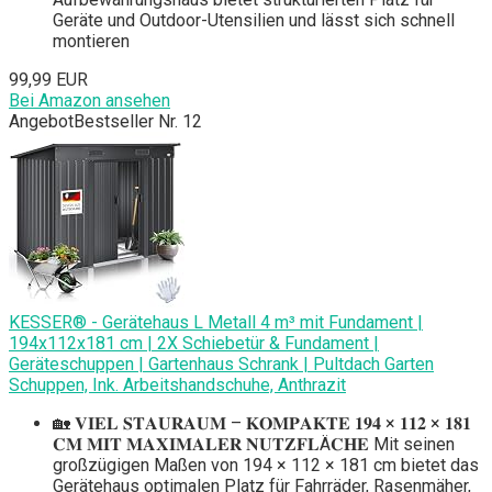
Geräte und Outdoor-Utensilien und lässt sich schnell
montieren
99,99 EUR
Bei Amazon ansehen
Angebot
Bestseller Nr. 12
KESSER® - Gerätehaus L Metall 4 m³ mit Fundament |
194x112x181 cm | 2X Schiebetür & Fundament |
Geräteschuppen | Gartenhaus Schrank | Pultdach Garten
Schuppen, Ink. Arbeitshandschuhe, Anthrazit
🏡 𝐕𝐈𝐄𝐋 𝐒𝐓𝐀𝐔𝐑𝐀𝐔𝐌 – 𝐊𝐎𝐌𝐏𝐀𝐊𝐓𝐄 𝟏𝟗𝟒 × 𝟏𝟏𝟐 × 𝟏𝟖𝟏
𝐂𝐌 𝐌𝐈𝐓 𝐌𝐀𝐗𝐈𝐌𝐀𝐋𝐄𝐑 𝐍𝐔𝐓𝐙𝐅𝐋Ä𝐂𝐇𝐄 Mit seinen
großzügigen Maßen von 194 × 112 × 181 cm bietet das
Gerätehaus optimalen Platz für Fahrräder, Rasenmäher,