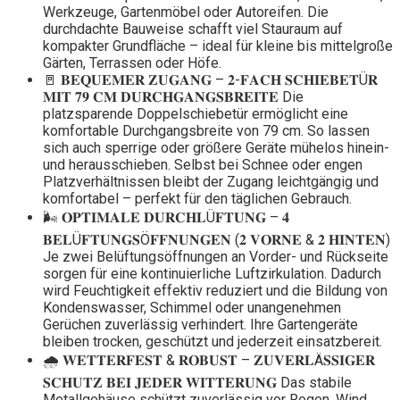
Werkzeuge, Gartenmöbel oder Autoreifen. Die
durchdachte Bauweise schafft viel Stauraum auf
kompakter Grundfläche – ideal für kleine bis mittelgroße
Gärten, Terrassen oder Höfe.
🚪 𝐁𝐄𝐐𝐔𝐄𝐌𝐄𝐑 𝐙𝐔𝐆𝐀𝐍𝐆 – 𝟐-𝐅𝐀𝐂𝐇 𝐒𝐂𝐇𝐈𝐄𝐁𝐄𝐓Ü𝐑
𝐌𝐈𝐓 𝟕𝟗 𝐂𝐌 𝐃𝐔𝐑𝐂𝐇𝐆𝐀𝐍𝐆𝐒𝐁𝐑𝐄𝐈𝐓𝐄 Die
platzsparende Doppelschiebetür ermöglicht eine
komfortable Durchgangsbreite von 79 cm. So lassen
sich auch sperrige oder größere Geräte mühelos hinein-
und herausschieben. Selbst bei Schnee oder engen
Platzverhältnissen bleibt der Zugang leichtgängig und
komfortabel – perfekt für den täglichen Gebrauch.
🌬️ 𝐎𝐏𝐓𝐈𝐌𝐀𝐋𝐄 𝐃𝐔𝐑𝐂𝐇𝐋Ü𝐅𝐓𝐔𝐍𝐆 – 𝟒
𝐁𝐄𝐋Ü𝐅𝐓𝐔𝐍𝐆𝐒Ö𝐅𝐅𝐍𝐔𝐍𝐆𝐄𝐍 (𝟐 𝐕𝐎𝐑𝐍𝐄 & 𝟐 𝐇𝐈𝐍𝐓𝐄𝐍)
Je zwei Belüftungsöffnungen an Vorder- und Rückseite
sorgen für eine kontinuierliche Luftzirkulation. Dadurch
wird Feuchtigkeit effektiv reduziert und die Bildung von
Kondenswasser, Schimmel oder unangenehmen
Gerüchen zuverlässig verhindert. Ihre Gartengeräte
bleiben trocken, geschützt und jederzeit einsatzbereit.
🌧️ 𝐖𝐄𝐓𝐓𝐄𝐑𝐅𝐄𝐒𝐓 & 𝐑𝐎𝐁𝐔𝐒𝐓 – 𝐙𝐔𝐕𝐄𝐑𝐋Ä𝐒𝐒𝐈𝐆𝐄𝐑
𝐒𝐂𝐇𝐔𝐓𝐙 𝐁𝐄𝐈 𝐉𝐄𝐃𝐄𝐑 𝐖𝐈𝐓𝐓𝐄𝐑𝐔𝐍𝐆 Das stabile
Metallgehäuse schützt zuverlässig vor Regen, Wind,