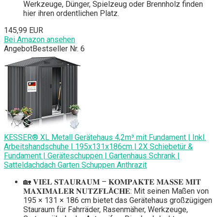
Werkzeuge, Dünger, Spielzeug oder Brennholz finden
hier ihren ordentlichen Platz.
145,99 EUR
Bei Amazon ansehen
Angebot
Bestseller Nr. 6
KESSER® XL Metall Gerätehaus 4,2m³ mit Fundament | Inkl.
Arbeitshandschuhe | 195x131x186cm | 2X Schiebetür &
Fundament | Geräteschuppen | Gartenhaus Schrank |
Satteldachdach Garten Schuppen Anthrazit
🏡 𝐕𝐈𝐄𝐋 𝐒𝐓𝐀𝐔𝐑𝐀𝐔𝐌 – 𝐊𝐎𝐌𝐏𝐀𝐊𝐓𝐄 𝐌𝐀𝐒𝐒𝐄 𝐌𝐈𝐓
𝐌𝐀𝐗𝐈𝐌𝐀𝐋𝐄𝐑 𝐍𝐔𝐓𝐙𝐅𝐋Ä𝐂𝐇𝐄: Mit seinen Maßen von
195 × 131 × 186 cm bietet das Gerätehaus großzügigen
Stauraum für Fahrräder, Rasenmäher, Werkzeuge,