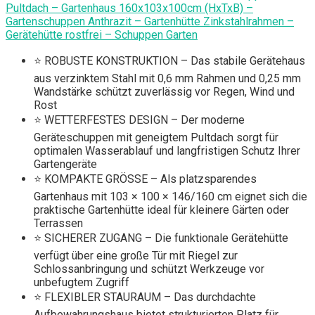
Pultdach – Gartenhaus 160x103x100cm (HxTxB) –
Gartenschuppen Anthrazit – Gartenhütte Zinkstahlrahmen –
Gerätehütte rostfrei – Schuppen Garten
⭐ ROBUSTE KONSTRUKTION – Das stabile Gerätehaus
aus verzinktem Stahl mit 0,6 mm Rahmen und 0,25 mm
Wandstärke schützt zuverlässig vor Regen, Wind und
Rost
⭐ WETTERFESTES DESIGN – Der moderne
Geräteschuppen mit geneigtem Pultdach sorgt für
optimalen Wasserablauf und langfristigen Schutz Ihrer
Gartengeräte
⭐ KOMPAKTE GRÖSSE – Als platzsparendes
Gartenhaus mit 103 × 100 × 146/160 cm eignet sich die
praktische Gartenhütte ideal für kleinere Gärten oder
Terrassen
⭐ SICHERER ZUGANG – Die funktionale Gerätehütte
verfügt über eine große Tür mit Riegel zur
Schlossanbringung und schützt Werkzeuge vor
unbefugtem Zugriff
⭐ FLEXIBLER STAURAUM – Das durchdachte
Aufbewahrungshaus bietet strukturierten Platz für