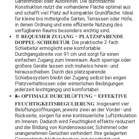
Gartenmöbel oder Autoreifen. Die durchdachte
Konstruktion nutzt die vorhandene Fläche optimal aus
und schafft viel Platz auf kompakter Grundfläche. Ideal
für kleine bis mittelgroße Gärten, Terrassen oder Höfe,
in denen Ordnung und eine effiziente Nutzung des
verfügbaren Raums besonders wichtig sind.
🚪 𝐁𝐄𝐐𝐔𝐄𝐌𝐄𝐑 𝐙𝐔𝐆𝐀𝐍𝐆 – 𝐏𝐋𝐀𝐓𝐙𝐒𝐏𝐀𝐑𝐄𝐍𝐃𝐄
𝐃𝐎𝐏𝐏𝐄𝐋-𝐒𝐂𝐇𝐈𝐄𝐁𝐄𝐓Ü𝐑: Die praktische 2-fach
Schiebetür ermöglicht eine komfortable
Durchgangsbreite von 91 cm und sorgt für einen
einfachen Zugang zum Innenraum. Auch sperrige oder
größere Geräte lassen sich mühelos hinein- und
herausschieben. Durch das platzsparende
Schiebesystem bleibt der Zugang selbst bei engen
Platzverhältnissen oder winterlichen Bedingungen
jederzeit leichtgängig und komfortabel.
🌬️ 𝐎𝐏𝐓𝐈𝐌𝐀𝐋𝐄 𝐃𝐔𝐑𝐂𝐇𝐋Ü𝐅𝐓𝐔𝐍𝐆 – 𝐄𝐅𝐅𝐄𝐊𝐓𝐈𝐕𝐄
𝐅𝐄𝐔𝐂𝐇𝐓𝐈𝐆𝐊𝐄𝐈𝐓𝐒𝐑𝐄𝐆𝐔𝐋𝐈𝐄𝐑𝐔𝐍𝐆: Insgesamt vier
Belüftungsöffnungen, jeweils zwei an der Vorder- und
Rückseite, sorgen für eine kontinuierliche Luftzirkulation
im Inneren. Dadurch wird Feuchtigkeit effektiv reduziert
und die Bildung von Kondenswasser, Schimmel oder
unangenehmen Gerüchen verhindert. Ihre gelagerten