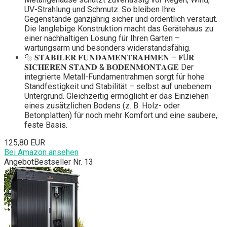
UV-Strahlung und Schmutz. So bleiben Ihre
Gegenstände ganzjährig sicher und ordentlich verstaut.
Die langlebige Konstruktion macht das Gerätehaus zu
einer nachhaltigen Lösung für Ihren Garten –
wartungsarm und besonders widerstandsfähig.
🔩 𝐒𝐓𝐀𝐁𝐈𝐋𝐄𝐑 𝐅𝐔𝐍𝐃𝐀𝐌𝐄𝐍𝐓𝐑𝐀𝐇𝐌𝐄𝐍 – 𝐅Ü𝐑
𝐒𝐈𝐂𝐇𝐄𝐑𝐄𝐍 𝐒𝐓𝐀𝐍𝐃 & 𝐁𝐎𝐃𝐄𝐍𝐌𝐎𝐍𝐓𝐀𝐆𝐄 Der
integrierte Metall-Fundamentrahmen sorgt für hohe
Standfestigkeit und Stabilität – selbst auf unebenem
Untergrund. Gleichzeitig ermöglicht er das Einziehen
eines zusätzlichen Bodens (z. B. Holz- oder
Betonplatten) für noch mehr Komfort und eine saubere,
feste Basis.
125,80 EUR
Bei Amazon ansehen
Angebot
Bestseller Nr. 13