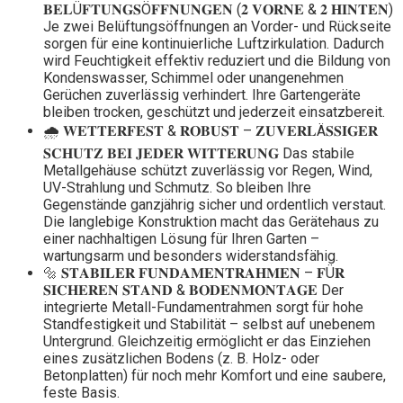
𝐁𝐄𝐋Ü𝐅𝐓𝐔𝐍𝐆𝐒Ö𝐅𝐅𝐍𝐔𝐍𝐆𝐄𝐍 (𝟐 𝐕𝐎𝐑𝐍𝐄 & 𝟐 𝐇𝐈𝐍𝐓𝐄𝐍)
Je zwei Belüftungsöffnungen an Vorder- und Rückseite
sorgen für eine kontinuierliche Luftzirkulation. Dadurch
wird Feuchtigkeit effektiv reduziert und die Bildung von
Kondenswasser, Schimmel oder unangenehmen
Gerüchen zuverlässig verhindert. Ihre Gartengeräte
bleiben trocken, geschützt und jederzeit einsatzbereit.
🌧️ 𝐖𝐄𝐓𝐓𝐄𝐑𝐅𝐄𝐒𝐓 & 𝐑𝐎𝐁𝐔𝐒𝐓 – 𝐙𝐔𝐕𝐄𝐑𝐋Ä𝐒𝐒𝐈𝐆𝐄𝐑
𝐒𝐂𝐇𝐔𝐓𝐙 𝐁𝐄𝐈 𝐉𝐄𝐃𝐄𝐑 𝐖𝐈𝐓𝐓𝐄𝐑𝐔𝐍𝐆 Das stabile
Metallgehäuse schützt zuverlässig vor Regen, Wind,
UV-Strahlung und Schmutz. So bleiben Ihre
Gegenstände ganzjährig sicher und ordentlich verstaut.
Die langlebige Konstruktion macht das Gerätehaus zu
einer nachhaltigen Lösung für Ihren Garten –
wartungsarm und besonders widerstandsfähig.
🔩 𝐒𝐓𝐀𝐁𝐈𝐋𝐄𝐑 𝐅𝐔𝐍𝐃𝐀𝐌𝐄𝐍𝐓𝐑𝐀𝐇𝐌𝐄𝐍 – 𝐅Ü𝐑
𝐒𝐈𝐂𝐇𝐄𝐑𝐄𝐍 𝐒𝐓𝐀𝐍𝐃 & 𝐁𝐎𝐃𝐄𝐍𝐌𝐎𝐍𝐓𝐀𝐆𝐄 Der
integrierte Metall-Fundamentrahmen sorgt für hohe
Standfestigkeit und Stabilität – selbst auf unebenem
Untergrund. Gleichzeitig ermöglicht er das Einziehen
eines zusätzlichen Bodens (z. B. Holz- oder
Betonplatten) für noch mehr Komfort und eine saubere,
feste Basis.