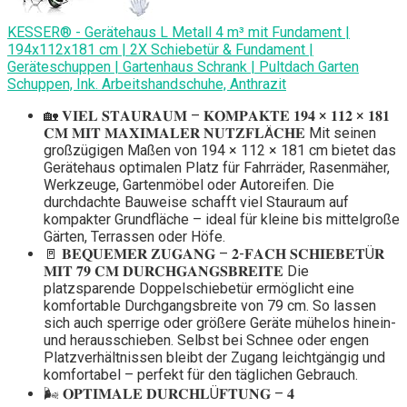
KESSER® - Gerätehaus L Metall 4 m³ mit Fundament |
194x112x181 cm | 2X Schiebetür & Fundament |
Geräteschuppen | Gartenhaus Schrank | Pultdach Garten
Schuppen, Ink. Arbeitshandschuhe, Anthrazit
🏡 𝐕𝐈𝐄𝐋 𝐒𝐓𝐀𝐔𝐑𝐀𝐔𝐌 – 𝐊𝐎𝐌𝐏𝐀𝐊𝐓𝐄 𝟏𝟗𝟒 × 𝟏𝟏𝟐 × 𝟏𝟖𝟏
𝐂𝐌 𝐌𝐈𝐓 𝐌𝐀𝐗𝐈𝐌𝐀𝐋𝐄𝐑 𝐍𝐔𝐓𝐙𝐅𝐋Ä𝐂𝐇𝐄 Mit seinen
großzügigen Maßen von 194 × 112 × 181 cm bietet das
Gerätehaus optimalen Platz für Fahrräder, Rasenmäher,
Werkzeuge, Gartenmöbel oder Autoreifen. Die
durchdachte Bauweise schafft viel Stauraum auf
kompakter Grundfläche – ideal für kleine bis mittelgroße
Gärten, Terrassen oder Höfe.
🚪 𝐁𝐄𝐐𝐔𝐄𝐌𝐄𝐑 𝐙𝐔𝐆𝐀𝐍𝐆 – 𝟐-𝐅𝐀𝐂𝐇 𝐒𝐂𝐇𝐈𝐄𝐁𝐄𝐓Ü𝐑
𝐌𝐈𝐓 𝟕𝟗 𝐂𝐌 𝐃𝐔𝐑𝐂𝐇𝐆𝐀𝐍𝐆𝐒𝐁𝐑𝐄𝐈𝐓𝐄 Die
platzsparende Doppelschiebetür ermöglicht eine
komfortable Durchgangsbreite von 79 cm. So lassen
sich auch sperrige oder größere Geräte mühelos hinein-
und herausschieben. Selbst bei Schnee oder engen
Platzverhältnissen bleibt der Zugang leichtgängig und
komfortabel – perfekt für den täglichen Gebrauch.
🌬️ 𝐎𝐏𝐓𝐈𝐌𝐀𝐋𝐄 𝐃𝐔𝐑𝐂𝐇𝐋Ü𝐅𝐓𝐔𝐍𝐆 – 𝟒