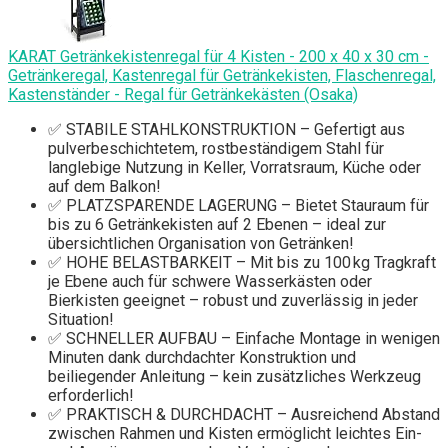
KARAT Getränkekistenregal für 4 Kisten - 200 x 40 x 30 cm -
Getränkeregal, Kastenregal für Getränkekisten, Flaschenregal,
Kastenständer - Regal für Getränkekästen (Osaka)
✅ STABILE STAHLKONSTRUKTION – Gefertigt aus
pulverbeschichtetem, rostbeständigem Stahl für
langlebige Nutzung in Keller, Vorratsraum, Küche oder
auf dem Balkon!
✅ PLATZSPARENDE LAGERUNG – Bietet Stauraum für
bis zu 6 Getränkekisten auf 2 Ebenen – ideal zur
übersichtlichen Organisation von Getränken!
✅ HOHE BELASTBARKEIT – Mit bis zu 100 kg Tragkraft
je Ebene auch für schwere Wasserkästen oder
Bierkisten geeignet – robust und zuverlässig in jeder
Situation!
✅ SCHNELLER AUFBAU – Einfache Montage in wenigen
Minuten dank durchdachter Konstruktion und
beiliegender Anleitung – kein zusätzliches Werkzeug
erforderlich!
✅ PRAKTISCH & DURCHDACHT – Ausreichend Abstand
zwischen Rahmen und Kisten ermöglicht leichtes Ein-