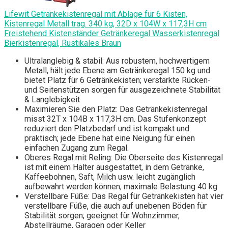
Lifewit Getränkekistenregal mit Ablage für 6 Kisten,
Kistenregal Metall trag. 340 kg, 32D x 104W x 117,3H cm
Freistehend Kistenständer Getränkeregal Wasserkistenregal
Bierkistenregal, Rustikales Braun
Ultralanglebig & stabil: Aus robustem, hochwertigem
Metall, hält jede Ebene am Getränkeregal 150 kg und
bietet Platz für 6 Getränkekisten; verstärkte Rücken-
und Seitenstützen sorgen für ausgezeichnete Stabilität
& Langlebigkeit
Maximieren Sie den Platz: Das Getränkekistenregal
misst 32T x 104B x 117,3H cm. Das Stufenkonzept
reduziert den Platzbedarf und ist kompakt und
praktisch; jede Ebene hat eine Neigung für einen
einfachen Zugang zum Regal.
Oberes Regal mit Reling: Die Oberseite des Kistenregal
ist mit einem Halter ausgestattet, in dem Getränke,
Kaffeebohnen, Saft, Milch usw. leicht zugänglich
aufbewahrt werden können; maximale Belastung 40 kg
Verstellbare Füße: Das Regal für Getränkekisten hat vier
verstellbare Füße, die auch auf unebenen Böden für
Stabilität sorgen; geeignet für Wohnzimmer,
Abstellräume, Garagen oder Keller