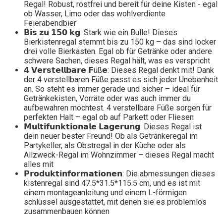
Regal! Robust, rostfrei und bereit für deine Kisten - egal
ob Wasser, Limo oder das wohlverdiente
Feierabendbier
𝗕𝗶𝘀 𝘇𝘂 𝟭𝟱𝟬 𝗸𝗴: Stark wie ein Bulle! Dieses
Bierkistenregal stemmt bis zu 150 kg – das sind locker
drei volle Bierkästen. Egal ob für Getränke oder andere
schwere Sachen, dieses Regal hält, was es verspricht
𝟰 𝗩𝗲𝗿𝘀𝘁𝗲𝗹𝗹𝗯𝗮𝗿𝗲 𝗙üß𝗲: Dieses Regal denkt mit! Dank
der 4 verstellbaren Füße passt es sich jeder Unebenheit
an. So steht es immer gerade und sicher – ideal für
Getränkekisten, Vorräte oder was auch immer du
aufbewahren möchtest. 4 verstellbare Füße sorgen für
perfekten Halt – egal ob auf Parkett oder Fliesen
𝗠𝘂𝗹𝘁𝗶𝗳𝘂𝗻𝗸𝘁𝗶𝗼𝗻𝗮𝗹𝗲 𝗟𝗮𝗴𝗲𝗿𝘂𝗻𝗴: Dieses Regal ist
dein neuer bester Freund! Ob als Getränkeregal im
Partykeller, als Obstregal in der Küche oder als
Allzweck-Regal im Wohnzimmer – dieses Regal macht
alles mit
𝗣𝗿𝗼𝗱𝘂𝗸𝘁𝗶𝗻𝗳𝗼𝗿𝗺𝗮𝘁𝗶𝗼𝗻𝗲𝗻: Die abmessungen dieses
kistenregal sind 47.5*31.5*115.5 cm, und es ist mit
einem montageanleitung und einem L-förmigen
schlüssel ausgestattet, mit denen sie es problemlos
zusammenbauen können