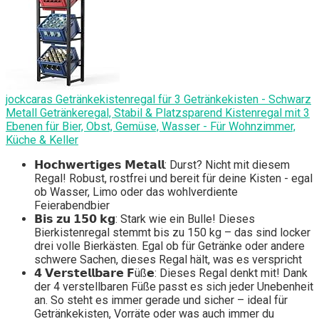
jockcaras Getränkekistenregal für 3 Getränkekisten - Schwarz
Metall Getränkeregal, Stabil & Platzsparend Kistenregal mit 3
Ebenen für Bier, Obst, Gemüse, Wasser - Für Wohnzimmer,
Küche & Keller
𝗛𝗼𝗰𝗵𝘄𝗲𝗿𝘁𝗶𝗴𝗲𝘀 𝗠𝗲𝘁𝗮𝗹𝗹: Durst? Nicht mit diesem
Regal! Robust, rostfrei und bereit für deine Kisten - egal
ob Wasser, Limo oder das wohlverdiente
Feierabendbier
𝗕𝗶𝘀 𝘇𝘂 𝟭𝟱𝟬 𝗸𝗴: Stark wie ein Bulle! Dieses
Bierkistenregal stemmt bis zu 150 kg – das sind locker
drei volle Bierkästen. Egal ob für Getränke oder andere
schwere Sachen, dieses Regal hält, was es verspricht
𝟰 𝗩𝗲𝗿𝘀𝘁𝗲𝗹𝗹𝗯𝗮𝗿𝗲 𝗙üß𝗲: Dieses Regal denkt mit! Dank
der 4 verstellbaren Füße passt es sich jeder Unebenheit
an. So steht es immer gerade und sicher – ideal für
Getränkekisten, Vorräte oder was auch immer du