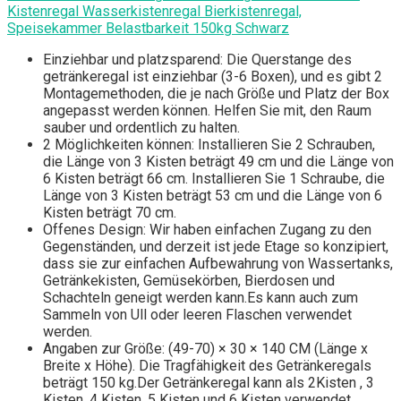
Kistenregal Wasserkistenregal Bierkistenregal,
Speisekammer Belastbarkeit 150kg Schwarz
Einziehbar und platzsparend: Die Querstange des
getränkeregal ist einziehbar (3-6 Boxen), und es gibt 2
Montagemethoden, die je nach Größe und Platz der Box
angepasst werden können. Helfen Sie mit, den Raum
sauber und ordentlich zu halten.
2 Möglichkeiten können: Installieren Sie 2 Schrauben,
die Länge von 3 Kisten beträgt 49 cm und die Länge von
6 Kisten beträgt 66 cm. Installieren Sie 1 Schraube, die
Länge von 3 Kisten beträgt 53 cm und die Länge von 6
Kisten beträgt 70 cm.
Offenes Design: Wir haben einfachen Zugang zu den
Gegenständen, und derzeit ist jede Etage so konzipiert,
dass sie zur einfachen Aufbewahrung von Wassertanks,
Getränkekisten, Gemüsekörben, Bierdosen und
Schachteln geneigt werden kann.Es kann auch zum
Sammeln von Ull oder leeren Flaschen verwendet
werden.
Angaben zur Größe: (49-70) × 30 × 140 CM (Länge x
Breite x Höhe). Die Tragfähigkeit des Getränkeregals
beträgt 150 kg.Der Getränkeregal kann als 2Kisten , 3
Kisten, 4 Kisten, 5 Kisten und 6 Kisten verwendet