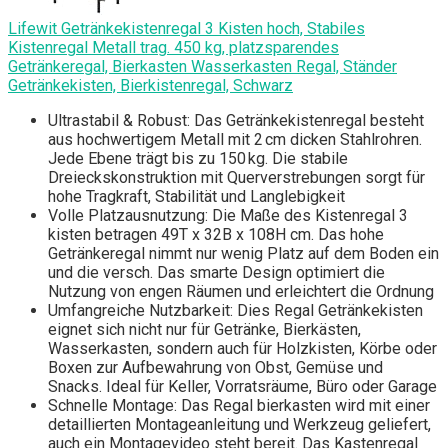
Lifewit Getränkekistenregal 3 Kisten hoch, Stabiles
Kistenregal Metall trag. 450 kg, platzsparendes
Getränkeregal, Bierkasten Wasserkasten Regal, Ständer
Getränkekisten, Bierkistenregal, Schwarz
Ultrastabil & Robust: Das Getränkekistenregal besteht
aus hochwertigem Metall mit 2 cm dicken Stahlrohren.
Jede Ebene trägt bis zu 150 kg. Die stabile
Dreieckskonstruktion mit Querverstrebungen sorgt für
hohe Tragkraft, Stabilität und Langlebigkeit
Volle Platzausnutzung: Die Maße des Kistenregal 3
kisten betragen 49T x 32B x 108H cm. Das hohe
Getränkeregal nimmt nur wenig Platz auf dem Boden ein
und die versch. Das smarte Design optimiert die
Nutzung von engen Räumen und erleichtert die Ordnung
Umfangreiche Nutzbarkeit: Dies Regal Getränkekisten
eignet sich nicht nur für Getränke, Bierkästen,
Wasserkasten, sondern auch für Holzkisten, Körbe oder
Boxen zur Aufbewahrung von Obst, Gemüse und
Snacks. Ideal für Keller, Vorratsräume, Büro oder Garage
Schnelle Montage: Das Regal bierkasten wird mit einer
detaillierten Montageanleitung und Werkzeug geliefert,
auch ein Montagevideo steht bereit. Das Kastenregal