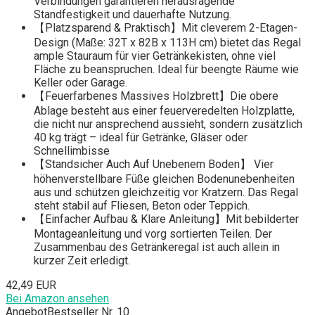
Verbindungen garantieren herausragende
Standfestigkeit und dauerhafte Nutzung.
【Platzsparend & Praktisch】Mit cleverem 2-Etagen-
Design (Maße: 32T x 82B x 113H cm) bietet das Regal
ample Stauraum für vier Getränkekisten, ohne viel
Fläche zu beanspruchen. Ideal für beengte Räume wie
Keller oder Garage.
【Feuerfarbenes Massives Holzbrett】Die obere
Ablage besteht aus einer feuerveredelten Holzplatte,
die nicht nur ansprechend aussieht, sondern zusätzlich
40 kg trägt – ideal für Getränke, Gläser oder
Schnellimbisse
【Standsicher Auch Auf Unebenem Boden】 Vier
höhenverstellbare Füße gleichen Bodenunebenheiten
aus und schützen gleichzeitig vor Kratzern. Das Regal
steht stabil auf Fliesen, Beton oder Teppich.
【Einfacher Aufbau & Klare Anleitung】Mit bebilderter
Montageanleitung und vorg sortierten Teilen. Der
Zusammenbau des Getränkeregal ist auch allein in
kurzer Zeit erledigt.
42,49 EUR
Bei Amazon ansehen
Angebot
Bestseller Nr. 10