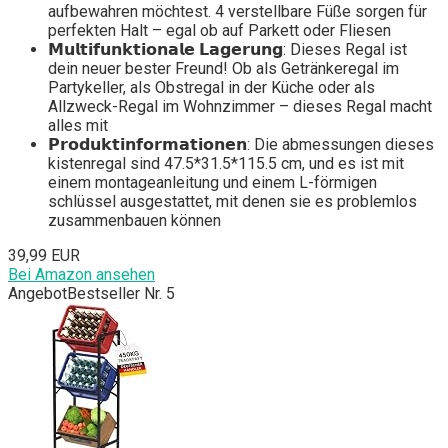
aufbewahren möchtest. 4 verstellbare Füße sorgen für
perfekten Halt – egal ob auf Parkett oder Fliesen
𝗠𝘂𝗹𝘁𝗶𝗳𝘂𝗻𝗸𝘁𝗶𝗼𝗻𝗮𝗹𝗲 𝗟𝗮𝗴𝗲𝗿𝘂𝗻𝗴: Dieses Regal ist
dein neuer bester Freund! Ob als Getränkeregal im
Partykeller, als Obstregal in der Küche oder als
Allzweck-Regal im Wohnzimmer – dieses Regal macht
alles mit
𝗣𝗿𝗼𝗱𝘂𝗸𝘁𝗶𝗻𝗳𝗼𝗿𝗺𝗮𝘁𝗶𝗼𝗻𝗲𝗻: Die abmessungen dieses
kistenregal sind 47.5*31.5*115.5 cm, und es ist mit
einem montageanleitung und einem L-förmigen
schlüssel ausgestattet, mit denen sie es problemlos
zusammenbauen können
39,99 EUR
Bei Amazon ansehen
Angebot
Bestseller Nr. 5