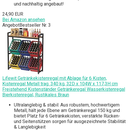
und nachhaltig angebaut!
24,90 EUR
Bei Amazon ansehen
Angebot
Bestseller Nr. 3
Lifewit Getränkekistenregal mit Ablage für 6 Kisten,
Kistenregal Metall trag. 340 kg, 32D x 104W x 117,3H cm
Freistehend Kistenständer Getränkeregal Wasserkistenregal
Bierkistenregal, Rustikales Braun
Ultralanglebig & stabil: Aus robustem, hochwertigem
Metall, hält jede Ebene am Getränkeregal 150 kg und
bietet Platz für 6 Getränkekisten; verstärkte Rücken-
und Seitenstützen sorgen für ausgezeichnete Stabilität
& Langlebigkeit