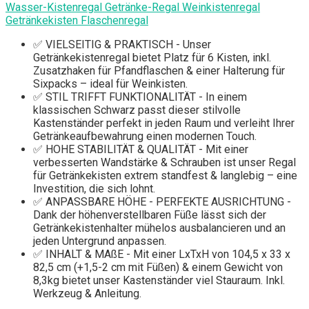
Wasser-Kistenregal Getränke-Regal Weinkistenregal
Getränkekisten Flaschenregal
✅ VIELSEITIG & PRAKTISCH - Unser
Getränkekistenregal bietet Platz für 6 Kisten, inkl.
Zusatzhaken für Pfandflaschen & einer Halterung für
Sixpacks – ideal für Weinkisten.
✅ STIL TRIFFT FUNKTIONALITÄT - In einem
klassischen Schwarz passt dieser stilvolle
Kastenständer perfekt in jeden Raum und verleiht Ihrer
Getränkeaufbewahrung einen modernen Touch.
✅ HOHE STABILITÄT & QUALITÄT - Mit einer
verbesserten Wandstärke & Schrauben ist unser Regal
für Getränkekisten extrem standfest & langlebig – eine
Investition, die sich lohnt.
✅ ANPASSBARE HÖHE - PERFEKTE AUSRICHTUNG -
Dank der höhenverstellbaren Füße lässt sich der
Getränkekistenhalter mühelos ausbalancieren und an
jeden Untergrund anpassen.
✅ INHALT & MAßE - Mit einer LxTxH von 104,5 x 33 x
82,5 cm (+1,5-2 cm mit Füßen) & einem Gewicht von
8,3kg bietet unser Kastenständer viel Stauraum. Inkl.
Werkzeug & Anleitung.