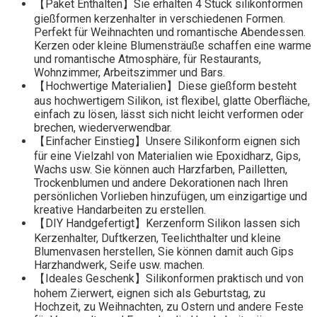
【Paket Enthalten】Sie erhalten 4 Stück silikonformen
gießformen kerzenhalter in verschiedenen Formen.
Perfekt für Weihnachten und romantische Abendessen.
Kerzen oder kleine Blumensträuße schaffen eine warme
und romantische Atmosphäre, für Restaurants,
Wohnzimmer, Arbeitszimmer und Bars.
【Hochwertige Materialien】Diese gießform besteht
aus hochwertigem Silikon, ist flexibel, glatte Oberfläche,
einfach zu lösen, lässt sich nicht leicht verformen oder
brechen, wiederverwendbar.
【Einfacher Einstieg】Unsere Silikonform eignen sich
für eine Vielzahl von Materialien wie Epoxidharz, Gips,
Wachs usw. Sie können auch Harzfarben, Pailletten,
Trockenblumen und andere Dekorationen nach Ihren
persönlichen Vorlieben hinzufügen, um einzigartige und
kreative Handarbeiten zu erstellen.
【DIY Handgefertigt】Kerzenform Silikon lassen sich
Kerzenhalter, Duftkerzen, Teelichthalter und kleine
Blumenvasen herstellen, Sie können damit auch Gips
Harzhandwerk, Seife usw. machen.
【Ideales Geschenk】Silikonformen praktisch und von
hohem Zierwert, eignen sich als Geburtstag, zu
Hochzeit, zu Weihnachten, zu Ostern und andere Feste