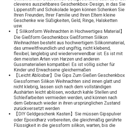
cleveres ausziehbares Geschenkbox-Design, in das Sie
Lippenstift und Schokolade legen können Schenken Sie
Ihren Freunden, Ihrer Familie und Ihren Eltern kleine
Geschenke wie Süßigkeiten, Geld, Ringe, Halsketten
usw.
【 Silikonform Weihnachten in Hochwertiges Material】
Die Gießform Geschenkbox Gießformen Silikon
Weihnachten besteht aus hochwertigem Silikonmaterial,
das umweltfreundlich und ungiftig, nicht klebend,
flexibel, langlebig und wiederverwendbar ist. Es ist mit
den meisten Arten von Harzen und anderen
Gussmaterialien kompatibel. Es ist völlig sicher für
Kinder und Erwachsene gleichermaßen
【Leicht Ablösbar】Die Gips Zum Gießen Geschenkbox
Giessformen Silikon Weihnachten sind innen glatt und
nicht klebrig, lassen sich nach dem vollständigen
Aushärten leicht ablösen, wodurch kahle Stellen und
Schleifarbeiten vermieden werden, und können nach
dem Gebrauch wieder in ihren ursprünglichen Zustand
zurückversetzt werden
【DIY Geldgeschenk Kasten】Sie müssen Gipspulver
oder Epoxidharz vorbereiten, die gleichmäßig gerührte
Flüssigkeit in die giessform silikon, warten, bis die