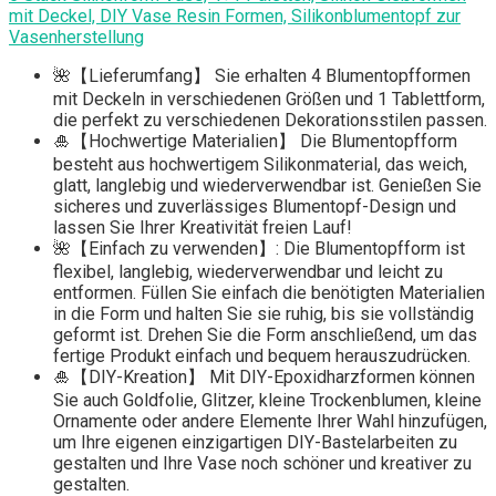
mit Deckel, DIY Vase Resin Formen, Silikonblumentopf zur
Vasenherstellung
🌺【Lieferumfang】 Sie erhalten 4 Blumentopfformen
mit Deckeln in verschiedenen Größen und 1 Tablettform,
die perfekt zu verschiedenen Dekorationsstilen passen.
🎍【Hochwertige Materialien】 Die Blumentopfform
besteht aus hochwertigem Silikonmaterial, das weich,
glatt, langlebig und wiederverwendbar ist. Genießen Sie
sicheres und zuverlässiges Blumentopf-Design und
lassen Sie Ihrer Kreativität freien Lauf!
🌺【Einfach zu verwenden】: Die Blumentopfform ist
flexibel, langlebig, wiederverwendbar und leicht zu
entformen. Füllen Sie einfach die benötigten Materialien
in die Form und halten Sie sie ruhig, bis sie vollständig
geformt ist. Drehen Sie die Form anschließend, um das
fertige Produkt einfach und bequem herauszudrücken.
🎍【DIY-Kreation】 Mit DIY-Epoxidharzformen können
Sie auch Goldfolie, Glitzer, kleine Trockenblumen, kleine
Ornamente oder andere Elemente Ihrer Wahl hinzufügen,
um Ihre eigenen einzigartigen DIY-Bastelarbeiten zu
gestalten und Ihre Vase noch schöner und kreativer zu
gestalten.