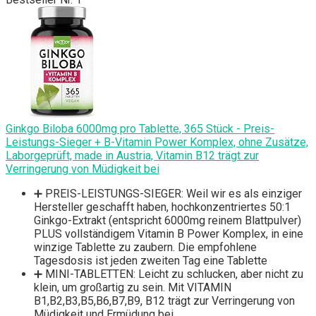
Ginkgo Biloba 6000mg pro Tablette, 365 Stück - Preis-
Leistungs-Sieger + B-Vitamin Power Komplex, ohne Zusätze,
Laborgeprüft, made in Austria, Vitamin B12 trägt zur
Verringerung von Müdigkeit bei
➕ PREIS-LEISTUNGS-SIEGER: Weil wir es als einziger
Hersteller geschafft haben, hochkonzentriertes 50:1
Ginkgo-Extrakt (entspricht 6000mg reinem Blattpulver)
PLUS vollständigem Vitamin B Power Komplex, in eine
winzige Tablette zu zaubern. Die empfohlene
Tagesdosis ist jeden zweiten Tag eine Tablette
➕ MINI-TABLETTEN: Leicht zu schlucken, aber nicht zu
klein, um großartig zu sein. Mit VITAMIN
B1,B2,B3,B5,B6,B7,B9, B12 trägt zur Verringerung von
Müdigkeit und Ermüdung bei.