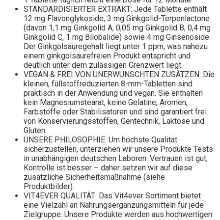
STANDARDISIERTER EXTRAKT: Jede Tablette enthält
12 mg Flavonglykoside, 3 mg Ginkgolid-Terpenlactone
(davon 1,1 mg Ginkgolid A, 0,05 mg Ginkgolid B, 0,4 mg
Ginkgolid C, 1 mg Bilobalide) sowie 4 mg Ginsenoside.
Der Ginkgolsäuregehalt liegt unter 1 ppm, was nahezu
einem ginkgolsäurefreien Produkt entspricht und
deutlich unter dem zulässigen Grenzwert liegt.
VEGAN & FREI VON UNERWÜNSCHTEN ZUSÄTZEN: Die
kleinen, füllstoffreduzierten 8-mm-Tabletten sind
praktisch in der Anwendung und vegan. Sie enthalten
kein Magnesiumstearat, keine Gelatine, Aromen,
Farbstoffe oder Stabilisatoren und sind garantiert frei
von Konservierungsstoffen, Gentechnik, Laktose und
Gluten.
UNSERE PHILOSOPHIE: Um höchste Qualität
sicherzustellen, unterziehen wir unsere Produkte Tests
in unabhängigen deutschen Laboren. Vertrauen ist gut,
Kontrolle ist besser – daher setzen wir auf diese
zusätzliche Sicherheitsmaßnahme (siehe
Produktbilder).
VIT4EVER QUALITÄT: Das Vit4ever Sortiment bietet
eine Vielzahl an Nahrungsergänzungsmitteln für jede
Zielgruppe. Unsere Produkte werden aus hochwertigen