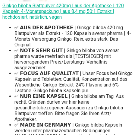
Ginkgo biloba Blattpulver 420mg | aus der Apotheke | 120
Kapseln 4-Monatspackung | aus 8,4 mg 50:1 Extrakt |
hochdosiert, natürlich, vegan
✅ 𝗔𝗨𝗦 𝗗𝗘𝗥 𝗔𝗣𝗢𝗧𝗛𝗘𝗞𝗘 | Ginkgo biloba 420 mg
Blattpulver als Extrakt - 120 Kapseln avenar pharma | 4-
Monats Versorgung Ginkgo. Rein, extra stark. Das
Original.
✅ 𝗡𝗢𝗧𝗘 𝗦𝗘𝗛𝗥 𝗚𝗨𝗧 | Ginkgo biloba von avenar
pharma wurde mehrfach als [TESTSIEGER] mit
hervorragendem Preis/Leistungs-Verhältnis
ausgezeichnet.
✅ 𝗙𝗢𝗖𝗨𝗦 𝗔𝗨𝗙 𝗤𝗨𝗔𝗟𝗜𝗧Ä𝗧 | Unser Focus bei Ginkgo
Kapseln und Tabletten: Qualität, Konzentration auf das
Wesentliche. Ginkgo-Extrakt: 24% Flavone und 6%
Lactone. Ginkgo biloba Kapseln pur.
✅ 𝗡𝗨𝗥 𝗘𝗜𝗡𝗘 𝗞𝗔𝗣𝗦𝗘𝗟 | Ginko biloba am Tag. Aus
rechtl. Gründen dürfen wir hier keine
gesundheitsbezogenen Aussagen zu Ginkgo biloba
Blattpulver treffen. Bitte fragen Sie Ihren Arzt/
Apotheker.
✅ 𝗠𝗔𝗗𝗘 𝗜𝗡 𝗚𝗘𝗥𝗠𝗔𝗡𝗬 | Ginkgo biloba Kapseln
werden unter pharmazeutischen Bedingungen