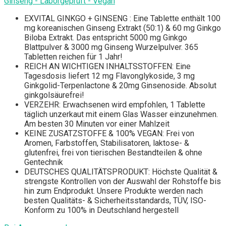
Ginseng - Laborgeprüft - Vegan
EXVITAL GINKGO + GINSENG : Eine Tablette enthält 100
mg koreanischen Ginseng Extrakt (50:1) & 60 mg Ginkgo
Biloba Extrakt. Das entspricht 5000 mg Ginkgo
Blattpulver & 3000 mg Ginseng Wurzelpulver. 365
Tabletten reichen für 1 Jahr!
REICH AN WICHTIGEN INHALTSSTOFFEN: Eine
Tagesdosis liefert 12 mg Flavonglykoside, 3 mg
Ginkgolid-Terpenlactone & 20mg Ginsenoside. Absolut
ginkgolsäurefrei!
VERZEHR: Erwachsenen wird empfohlen, 1 Tablette
täglich unzerkaut mit einem Glas Wasser einzunehmen.
Am besten 30 Minuten vor einer Mahlzeit
KEINE ZUSATZSTOFFE & 100% VEGAN: Frei von
Aromen, Farbstoffen, Stabilisatoren, laktose- &
glutenfrei, frei von tierischen Bestandteilen & ohne
Gentechnik
DEUTSCHES QUALITÄTSPRODUKT: Höchste Qualität &
strengste Kontrollen von der Auswahl der Rohstoffe bis
hin zum Endprodukt. Unsere Produkte werden nach
besten Qualitäts- & Sicherheitsstandards, TÜV, ISO-
Konform zu 100% in Deutschland hergestell