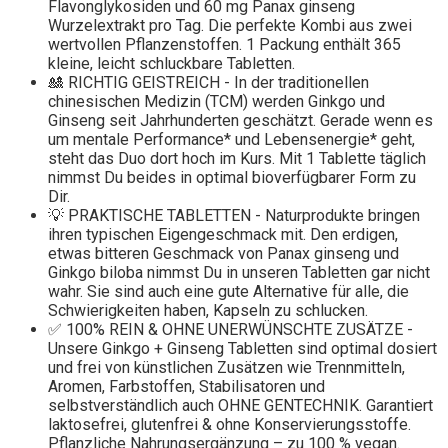
Flavonglykosiden und 60 mg Panax ginseng
Wurzelextrakt pro Tag. Die perfekte Kombi aus zwei
wertvollen Pflanzenstoffen. 1 Packung enthält 365
kleine, leicht schluckbare Tabletten.
🎎 RICHTIG GEISTREICH - In der traditionellen
chinesischen Medizin (TCM) werden Ginkgo und
Ginseng seit Jahrhunderten geschätzt. Gerade wenn es
um mentale Performance* und Lebensenergie* geht,
steht das Duo dort hoch im Kurs. Mit 1 Tablette täglich
nimmst Du beides in optimal bioverfügbarer Form zu
Dir.
💡 PRAKTISCHE TABLETTEN - Naturprodukte bringen
ihren typischen Eigengeschmack mit. Den erdigen,
etwas bitteren Geschmack von Panax ginseng und
Ginkgo biloba nimmst Du in unseren Tabletten gar nicht
wahr. Sie sind auch eine gute Alternative für alle, die
Schwierigkeiten haben, Kapseln zu schlucken.
✅ 100% REIN & OHNE UNERWÜNSCHTE ZUSÄTZE -
Unsere Ginkgo + Ginseng Tabletten sind optimal dosiert
und frei von künstlichen Zusätzen wie Trennmitteln,
Aromen, Farbstoffen, Stabilisatoren und
selbstverständlich auch OHNE GENTECHNIK. Garantiert
laktosefrei, glutenfrei & ohne Konservierungsstoffe.
Pflanzliche Nahrungsergänzung – zu 100 % vegan.