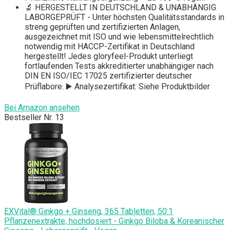
🔬 HERGESTELLT IN DEUTSCHLAND & UNABHÄNGIG
LABORGEPRÜFT - Unter höchsten Qualitätsstandards in
streng geprüften und zertifizierten Anlagen,
ausgezeichnet mit ISO und wie lebensmittelrechtlich
notwendig mit HACCP-Zertifikat in Deutschland
hergestellt! Jedes gloryfeel-Produkt unterliegt
fortlaufenden Tests akkreditierter unabhängiger nach
DIN EN ISO/IEC 17025 zertifizierter deutscher
Prüflabore. ▶️ Analysezertifikat: Siehe Produktbilder
Bei Amazon ansehen
Bestseller Nr. 13
EXVital® Ginkgo + Ginseng, 365 Tabletten, 50:1
Pflanzenextrakte, hochdosiert - Ginkgo Biloba & Koreanischer