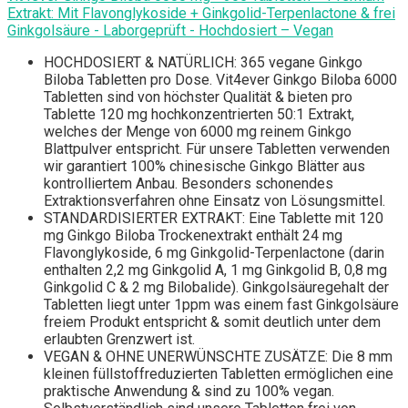
Extrakt: Mit Flavonglykoside + Ginkgolid-Terpenlactone & frei
Ginkgolsäure - Laborgeprüft - Hochdosiert – Vegan
HOCHDOSIERT & NATÜRLICH: 365 vegane Ginkgo
Biloba Tabletten pro Dose. Vit4ever Ginkgo Biloba 6000
Tabletten sind von höchster Qualität & bieten pro
Tablette 120 mg hochkonzentrierten 50:1 Extrakt,
welches der Menge von 6000 mg reinem Ginkgo
Blattpulver entspricht. Für unsere Tabletten verwenden
wir garantiert 100% chinesische Ginkgo Blätter aus
kontrolliertem Anbau. Besonders schonendes
Extraktionsverfahren ohne Einsatz von Lösungsmittel.
STANDARDISIERTER EXTRAKT: Eine Tablette mit 120
mg Ginkgo Biloba Trockenextrakt enthält 24 mg
Flavonglykoside, 6 mg Ginkgolid-Terpenlactone (darin
enthalten 2,2 mg Ginkgolid A, 1 mg Ginkgolid B, 0,8 mg
Ginkgolid C & 2 mg Bilobalide). Ginkgolsäuregehalt der
Tabletten liegt unter 1ppm was einem fast Ginkgolsäure
freiem Produkt entspricht & somit deutlich unter dem
erlaubten Grenzwert ist.
VEGAN & OHNE UNERWÜNSCHTE ZUSÄTZE: Die 8 mm
kleinen füllstoffreduzierten Tabletten ermöglichen eine
praktische Anwendung & sind zu 100% vegan.