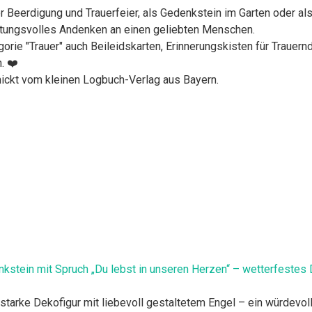
ner Beerdigung und Trauerfeier, als Gedenkstein im Garten oder a
utungsvolles Andenken an einen geliebten Menschen.
gorie "Trauer" auch Beileidskarten, Erinnerungskisten für Traue
. ❤️
hickt vom kleinen Logbuch-Verlag aus Bayern.
tein mit Spruch „Du lebst in unseren Herzen“ – wetterfestes D
arke Dekofigur mit liebevoll gestaltetem Engel – ein würdevol