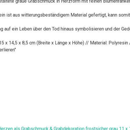
ltete graue Grabschmuck in Herzform mit feinen Blumenranken 
st aus witterungsbeständigem Material gefertigt, kann somit
 auf ein Leben über den Tod hinaus symbolisieren und der Gede
 14,5 x 8,5 cm (Breite x Länge x Höhe) // Material: Polyresin /
rlieren"
Herzen als Grabschmuck & Grabdekoration frostsicher grau 11 x 