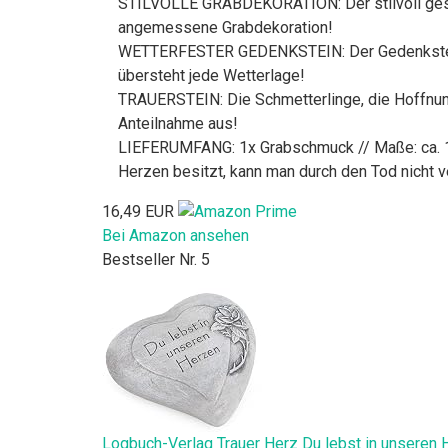
STILVOLLE GRABDEKORATION: Der stilvoll gesta
angemessene Grabdekoration!
WETTERFESTER GEDENKSTEIN: Der Gedenkstein i
übersteht jede Wetterlage!
TRAUERSTEIN: Die Schmetterlinge, die Hoffnung
Anteilnahme aus!
LIEFERUMFANG: 1x Grabschmuck // Maße: ca. 15 x
Herzen besitzt, kann man durch den Tod nicht ve
16,49 EUR
Bei Amazon ansehen
Bestseller Nr. 5
Logbuch-Verlag Trauer Herz Du lebst in unseren 