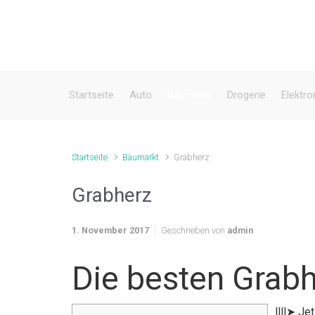
Zum Hauptinhalt springen
Startseite
Auto
Baumarkt
Drogerie
Elektro
Startseite
Baumarkt
Grabherz
Grabherz
1. November 2017
Geschrieben von
admin
Die besten Grab
llll➤ Je