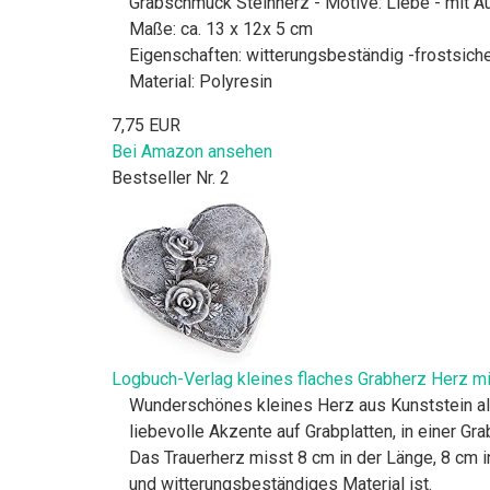
Grabschmuck Steinherz - Motive: Liebe - mit Auf
Maße: ca. 13 x 12x 5 cm
Eigenschaften: witterungsbeständig -frostsich
Material: Polyresin
7,75 EUR
Bei Amazon ansehen
Bestseller Nr. 2
Logbuch-Verlag kleines flaches Grabherz Herz m
Wunderschönes kleines Herz aus Kunststein als
liebevolle Akzente auf Grabplatten, in einer Gr
Das Trauerherz misst 8 cm in der Länge, 8 cm i
und witterungsbeständiges Material ist.