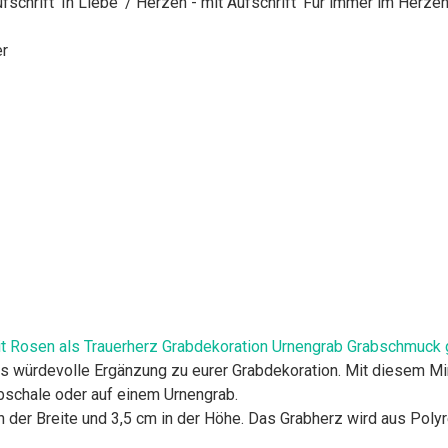
schrift 'In Liebe' / Herzen - mit Aufschrift 'Für immer im Herzen
er
it Rosen als Trauerherz Grabdekoration Urnengrab Grabschmuck 
 würdevolle Ergänzung zu eurer Grabdekoration. Mit diesem Min
abschale oder auf einem Urnengrab.
n der Breite und 3,5 cm in der Höhe. Das Grabherz wird aus Poly