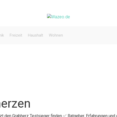
nik
Freizeit
Haushalt
Wohnen
herzen
tzt den Grabherz Testsieger finden ✅ Ratgeber, Erfahrungen und 