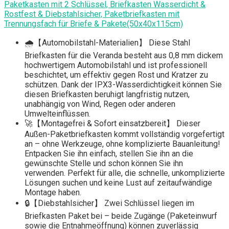
Paketkasten mit 2 Schlüssel, Briefkasten Wasserdicht &
Rostfest & Diebstahlsicher, Paketbriefkasten mit
Trennungsfach für Briefe & Pakete(50x40x115cm)
🌧️【Automobilstahl-Materialien】 Diese Stahl
Briefkasten für die Veranda besteht aus 0,8 mm dickem
hochwertigem Automobilstahl und ist professionell
beschichtet, um effektiv gegen Rost und Kratzer zu
schützen. Dank der IPX3-Wasserdichtigkeit können Sie
diesen Briefkasten beruhigt langfristig nutzen,
unabhängig von Wind, Regen oder anderen
Umwelteinflüssen.
🚀【Montagefrei & Sofort einsatzbereit】 Dieser
Außen-Paketbriefkasten kommt vollständig vorgefertigt
an – ohne Werkzeuge, ohne komplizierte Bauanleitung!
Entpacken Sie ihn einfach, stellen Sie ihn an die
gewünschte Stelle und schon können Sie ihn
verwenden. Perfekt für alle, die schnelle, unkomplizierte
Lösungen suchen und keine Lust auf zeitaufwändige
Montage haben.
🔒【Diebstahlsicher】 Zwei Schlüssel liegen im
Briefkasten Paket bei – beide Zugänge (Paketeinwurf
sowie die Entnahmeöffnung) können zuverlässig