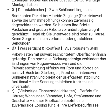
Lösungen suchen und keine Lust auf zeitaufwändige
Montage haben.
🔒【Diebstahlsicher】 Zwei Schlüssel liegen im
Briefkasten Paket bei – beide Zugänge (Paketeinwurf
sowie die Entnahmeöffnung) können zuverlässig
abgeschlossen werden. So bleiben Ihre Briefe,
Päckchen und großen Pakete vor unbefugtem Zugriff
geschützt – egal ob Sie unterwegs sind oder zu Hause.
Keine Sorge mehr um verlorene oder gestohlene
Sendungen!
📦【Wasserdicht & Rostfest】 Aus robustem Stahl
Paketkasten mit pulverbeschichtetem Oberflächenfinish
gefertigt: Das spezielle Dichtungsdesign verhindert das
Eindringen von Regenwasser, während die
Pulverbeschichtung effektiv vor Rost und Korrosion
schützt. Auch bei Starkregen, Frost oder intensiver
Sonneneinstrahlung bleibt der Briefkasten stabil und
funktional – Ihre Sendungen bleiben trocken und
unversehrt.
💪【Vielseitige Einsatzmöglichkeiten】 Perfekt für
Häuser, Wohnungen, Veranden, Höfe, Straßenrand und
Geschäfte – dieser Briefkasten bietet eine
zuverlässige Lösung für alle Ihre Lieferbedürfnisse.