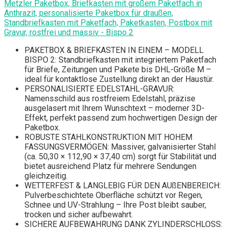
Metzler Paketbox, Briefkasten mit großem Paketfach in
Anthrazit, personalisierte Paketbox für draußen,
Standbriefkasten mit Paketfach, Paketkasten, Postbox mit
Gravur, rostfrei und massiv - Bispo 2
PAKETBOX & BRIEFKASTEN IN EINEM – MODELL
BISPO 2: Standbriefkasten mit integriertem Paketfach
für Briefe, Zeitungen und Pakete bis DHL-Größe M –
ideal für kontaktlose Zustellung direkt an der Haustür.
PERSONALISIERTE EDELSTAHL-GRAVUR:
Namensschild aus rostfreiem Edelstahl, präzise
ausgelasert mit Ihrem Wunschtext – moderner 3D-
Effekt, perfekt passend zum hochwertigen Design der
Paketbox.
ROBUSTE STAHLKONSTRUKTION MIT HOHEM
FASSUNGSVERMÖGEN: Massiver, galvanisierter Stahl
(ca. 50,30 × 112,90 × 37,40 cm) sorgt für Stabilität und
bietet ausreichend Platz für mehrere Sendungen
gleichzeitig.
WETTERFEST & LANGLEBIG FÜR DEN AUßENBEREICH:
Pulverbeschichtete Oberfläche schützt vor Regen,
Schnee und UV-Strahlung – Ihre Post bleibt sauber,
trocken und sicher aufbewahrt.
SICHERE AUFBEWAHRUNG DANK ZYLINDERSCHLOSS: