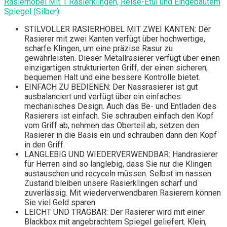
Rasierhobel Mit 1 Rasierklingen, Reise-Etui und Eingebautem
Spiegel (Silber)
STILVOLLER RASIERHOBEL MIT ZWEI KANTEN: Der
Rasierer mit zwei Kanten verfügt über hochwertige,
scharfe Klingen, um eine präzise Rasur zu
gewährleisten. Dieser Metallrasierer verfügt über einen
einzigartigen strukturierten Griff, der einen sicheren,
bequemen Halt und eine bessere Kontrolle bietet.
EINFACH ZU BEDIENEN: Der Nassrasierer ist gut
ausbalanciert und verfügt über ein einfaches
mechanisches Design. Auch das Be- und Entladen des
Rasierers ist einfach. Sie schrauben einfach den Kopf
vom Griff ab, nehmen das Oberteil ab, setzen den
Rasierer in die Basis ein und schrauben dann den Kopf
in den Griff.
LANGLEBIG UND WIEDERVERWENDBAR: Handrasierer
für Herren sind so langlebig, dass Sie nur die Klingen
austauschen und recyceln müssen. Selbst im nassen
Zustand bleiben unsere Rasierklingen scharf und
zuverlässig. Mit wiederverwendbaren Rasierern können
Sie viel Geld sparen.
LEICHT UND TRAGBAR: Der Rasierer wird mit einer
Blackbox mit angebrachtem Spiegel geliefert. Klein,