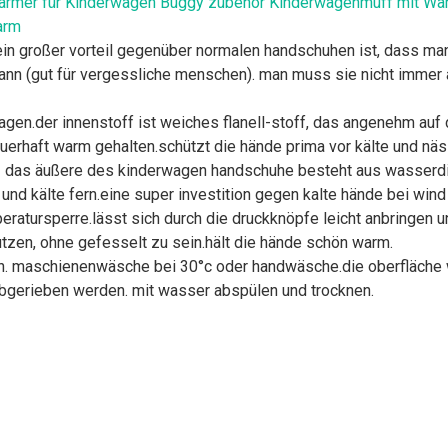
rmer für Kinderwagen Buggy zubehör Kinderwagenmuff mit War
arm
in großer vorteil gegenüber normalen handschuhen ist, dass ma
nn (gut für vergessliche menschen). man muss sie nicht immer 
gen.der innenstoff ist weiches flanell-stoff, das angenehm auf d
erhaft warm gehalten.schützt die hände prima vor kälte und nä
gen，das äußere des kinderwagen handschuhe besteht aus wasse
 und kälte fern.eine super investition gegen kalte hände bei win
peratursperre.lässt sich durch die druckknöpfe leicht anbringen
tzen, ohne gefesselt zu sein.hält die hände schön warm.
n. maschienenwäsche bei 30°c oder handwäsche.die oberfläche w
 abgerieben werden. mit wasser abspülen und trocknen.