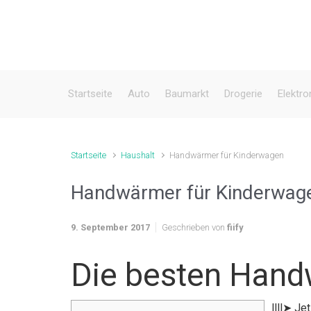
Zum Hauptinhalt springen
Startseite
Auto
Baumarkt
Drogerie
Elektro
Startseite
Haushalt
Handwärmer für Kinderwagen
Handwärmer für Kinderwag
9. September 2017
Geschrieben von
fiify
Die besten Hand
llll➤ J