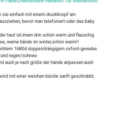
m Flanell,Handschuhe Handmuff für Wasserdicht
n sie einfach mit einem druckknopf am
ausziehen, bevor man telefoniert oder das baby
er haut ist.innen drin schön warm und flauschig.
sse, wame hände im winter,schön warm!!
rdichtem 1680d doppelsträngigem oxford-gewebe.
d und regen/schnee.
 und auch je nach größe der hände anpassen.auch
ird mit einer weichen bürste sanft geschrubbt,