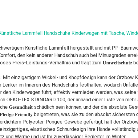
nstliche Lammfell Handschuhe Kinderwagen mit Tasche, Winddi
us hochwertigem Künstliche Lammfell hergestellt und mit PP-Baumw
fort, den kein anderer Handschuh auch bei Minusgraden erreichen
s Preis-Leistungs-Verhältnis und trägt zum 𝐔𝐦𝐰𝐞𝐥𝐭𝐬𝐜𝐡𝐮𝐭𝐳 
𝐑𝐀𝐍𝐓𝐈𝐄: Mit einzigartigem Wickel- und Knopfdesign kann der Or
n Lenker im Inneren des Handschuhs festhalten, wodurch Unfäll
r den Kinderwagen führt, effektiv vermieden werden, was seine S
ziert nach OEKO-TEX STANDARD 100, der anhand einer Liste von mehr als 
e 𝐆𝐞𝐬𝐮𝐧𝐝𝐡𝐞𝐢𝐭 schädlich sein können, und der die absolute G
𝐞𝐝𝐠𝐞 𝐅𝐫𝐢𝐞𝐧𝐝𝐥𝐲 beigetreten, was sie zu den absolut sicherst
 Aus wasserdichtem Polyester-Pongee-Gewebe gefertigt, hält der O
inzigartiges, elastisches Schnurdesign Ihre Hände vollständig u
utz und Wärme und ist Ihr zuverlässiger Begleiter im Winter.