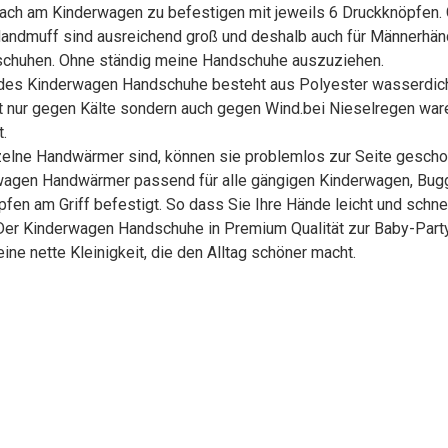
ach am Kinderwagen zu befestigen mit jeweils 6 Druckknöpfen. 
n Handmuff sind ausreichend groß und deshalb auch für Männerh
ndschuhen. Ohne ständig meine Handschuhe auszuziehen.
es Kinderwagen Handschuhe besteht aus Polyester wasserdich
 nur gegen Kälte sondern auch gegen Wind.bei Nieselregen war
.
zelne Handwärmer sind, können sie problemlos zur Seite gesch
wagen Handwärmer passend für alle gängigen Kinderwagen, Buggy
pfen am Griff befestigt. So dass Sie Ihre Hände leicht und schne
,Der Kinderwagen Handschuhe in Premium Qualität zur Baby-Party
ine nette Kleinigkeit, die den Alltag schöner macht.