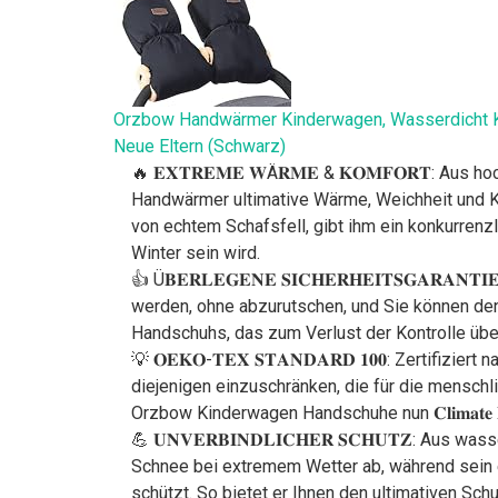
Orzbow Handwärmer Kinderwagen, Wasserdicht Kü
Neue Eltern (Schwarz)
🔥 𝐄𝐗𝐓𝐑𝐄𝐌𝐄 𝐖Ä𝐑𝐌𝐄 & 𝐊𝐎𝐌𝐅𝐎𝐑𝐓: A
Handwärmer ultimative Wärme, Weichheit und Kom
von echtem Schafsfell, gibt ihm ein konkurrenzlose
Winter sein wird.
👍 Ü𝐁𝐄𝐑𝐋𝐄𝐆𝐄𝐍𝐄 𝐒𝐈𝐂𝐇𝐄𝐑𝐇𝐄𝐈𝐓𝐒𝐆𝐀
werden, ohne abzurutschen, und Sie können de
Handschuhs, das zum Verlust der Kontrolle übe
💡 𝐎𝐄𝐊𝐎-𝐓𝐄𝐗 𝐒𝐓𝐀𝐍𝐃𝐀𝐑𝐃 𝟏𝟎𝟎: Zertifi
diejenigen einzuschränken, die für die menschlich
Orzbow Kinderwagen Handschuhe nun 𝐂𝐥𝐢𝐦𝐚𝐭𝐞 𝐏
💪 𝐔𝐍𝐕𝐄𝐑𝐁𝐈𝐍𝐃𝐋𝐈𝐂𝐇𝐄𝐑 𝐒𝐂𝐇𝐔𝐓𝐙:
Schnee bei extremem Wetter ab, während sein e
schützt. So bietet er Ihnen den ultimativen Sch