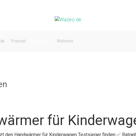
nik
Freizeit
Haushalt
Wohnen
en
wärmer für Kinderwag
etzt den Handwärmer für Kinderwagen Testsieger finden ✅ Ratge