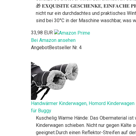
🎁 𝐄𝐗𝐐𝐔𝐈𝐒𝐈𝐓𝐄 𝐆𝐄𝐒𝐂𝐇𝐄𝐍𝐊𝐄, 𝐄𝐈𝐍𝐅
nicht nur ein durchdachtes und praktisches Wi
sind bei 30°C in der Maschine waschbar, was we
33,98 EUR
Bei Amazon ansehen
Angebot
Bestseller Nr. 4
Handwärmer Kinderwagen, Homord Kinderwagen H
für Buggy
Kuschelig Warme Hände: Das Obermaterial ist 
Kinderwagen schieben. Nicht nur gegen Kälte s
geeignet.Durch einen Reflektor-Streifen auf de