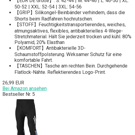
【EUR DE Größe】: S: 42-44 | M: 44-46 | L: 46-50 | XL:
50-52 | XXL: 52-54 | 3XL: 54-56
【GRIP】Silikongel-Beinbänder verhindern, dass die
Shorts beim Radfahren hochrutschen.
【STOFF】Feuchtigkeitstransportierendes, weiches,
atmungsaktives, flexibles, antibakterielles 4-Wege-
Stretchmaterial. Hält Sie jederzeit trocken und kühl. 80%
Polyamid, 20% Elasthan
【KOMFORT】Antibakterielle 3D-
Schaumstoffpolsterung. Wirksamer Schutz für eine
komfortable Fahrt.
【TASCHEN】Tasche am rechten Bein. Durchgehende
Flatlock-Nähte. Reflektierendes Logo-Print.
26,99 EUR
Bei Amazon ansehen
Bestseller Nr. 5