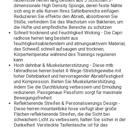
radlerhose herren lang besteht aus 5 Schichten 3-
dimensionale High Density Sponge, deren feste Nähte
sich eng in alle Kurven Ihres Sattelbereichs einfügen.
Reduzieren Sie effektiv den Abrieb, absorbieren Sie
Stöße, verhindern Sie das Wachstum von Bakterien, um
die Hüfte und empfindliche Bereiche zu schützen
Schnell trocknend und Feuchtigkeit Wicking - Die Capri
radhose herren lang besteht aus
feuchtigkeitsableitendem und atmungsaktivem Material,
das Schweiß schnell aufsaugen und trocknen,
Körpertemperatur während des Trainings regulieren
kann
Hoch dehnbar & Muskelunterstützung - Diese mtb
fahrradhose herren bietet 4-Wege-Stretchgewebe mit
hoher Dehnbarkeit und hervorragender Abriebfestigkeit
und Kompression. Bieten Sie Muskelunterstützung,
indem Sie die Durchblutung verbessern und Ermüdung
reduzieren. Passgenaue Passform sorgt für maximale
Bewegungsfreiheit
Reflektierende Streifen & Personalisierungs Design -
Diese herren mountainbike hose verfügt über große
Flächen reflektierende Streifen, die die Sicht bei
schwachem Licht zu verbessern, halten Sie sicher in der
Dunkelheit. Versteckte Taillentasche ist für das