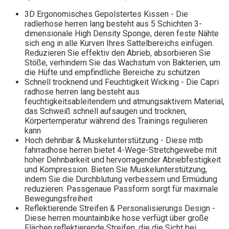
3D Ergonomisches Gepolstertes Kissen - Die
radlerhose herren lang besteht aus 5 Schichten 3-
dimensionale High Density Sponge, deren feste Nähte
sich eng in alle Kurven Ihres Sattelbereichs einfügen.
Reduzieren Sie effektiv den Abrieb, absorbieren Sie
Stöße, verhindern Sie das Wachstum von Bakterien, um
die Hüfte und empfindliche Bereiche zu schützen
Schnell trocknend und Feuchtigkeit Wicking - Die Capri
radhose herren lang besteht aus
feuchtigkeitsableitendem und atmungsaktivem Material,
das Schweiß schnell aufsaugen und trocknen,
Körpertemperatur während des Trainings regulieren
kann
Hoch dehnbar & Muskelunterstützung - Diese mtb
fahrradhose herren bietet 4-Wege-Stretchgewebe mit
hoher Dehnbarkeit und hervorragender Abriebfestigkeit
und Kompression. Bieten Sie Muskelunterstützung,
indem Sie die Durchblutung verbessern und Ermüdung
reduzieren. Passgenaue Passform sorgt für maximale
Bewegungsfreiheit
Reflektierende Streifen & Personalisierungs Design -
Diese herren mountainbike hose verfügt über große
Flächen reflektierende Streifen, die die Sicht bei