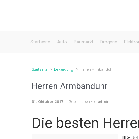
Zum Hauptinhalt springen
Startseite
Auto
Baumarkt
Drogerie
Elektro
Startseite
Bekleidung
Herren Armbanduhr
Herren Armbanduhr
31. Oktober 2017
Geschrieben von
admin
Die besten Herr
llll➤ J