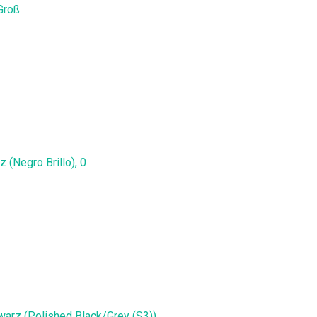
Groß
(Negro Brillo), 0
warz (Polished Black/Grey (S3))