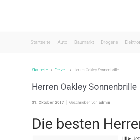
Zum Hauptinhalt springen
Startseite
Auto
Baumarkt
Drogerie
Elektro
Startseite
Freizeit
Herren Oakley Sonnenbrille
Herren Oakley Sonnenbrille
31. Oktober 2017
Geschrieben von
admin
Die besten Herre
llll➤ J