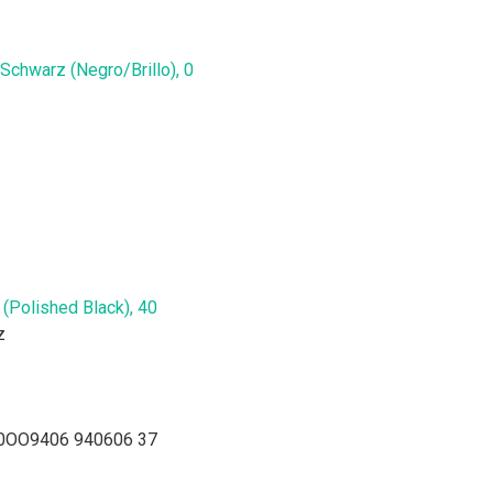
Schwarz (Negro/Brillo), 0
(Polished Black), 40
z
 0OO9406 940606 37