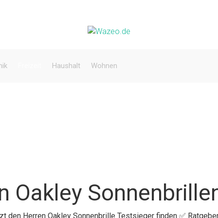
nik
Freizeit
Haushalt
Wohnen
n Oakley Sonnenbrille
etzt den Herren Oakley Sonnenbrille Testsieger finden ✅ Ratgebe