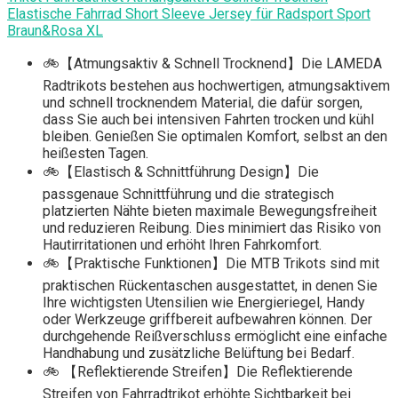
Elastische Fahrrad Short Sleeve Jersey für Radsport Sport
Braun&Rosa XL
🚲【Atmungsaktiv & Schnell Trocknend】Die LAMEDA
Radtrikots bestehen aus hochwertigen, atmungsaktivem
und schnell trocknendem Material, die dafür sorgen,
dass Sie auch bei intensiven Fahrten trocken und kühl
bleiben. Genießen Sie optimalen Komfort, selbst an den
heißesten Tagen.
🚲【Elastisch & Schnittführung Design】Die
passgenaue Schnittführung und die strategisch
platzierten Nähte bieten maximale Bewegungsfreiheit
und reduzieren Reibung. Dies minimiert das Risiko von
Hautirritationen und erhöht Ihren Fahrkomfort.
🚲【Praktische Funktionen】Die MTB Trikots sind mit
praktischen Rückentaschen ausgestattet, in denen Sie
Ihre wichtigsten Utensilien wie Energieriegel, Handy
oder Werkzeuge griffbereit aufbewahren können. Der
durchgehende Reißverschluss ermöglicht eine einfache
Handhabung und zusätzliche Belüftung bei Bedarf.
🚲 【Reflektierende Streifen】Die Reflektierende
Streifen von Fahrradtrikot erhöhte Sichtbarkeit bei