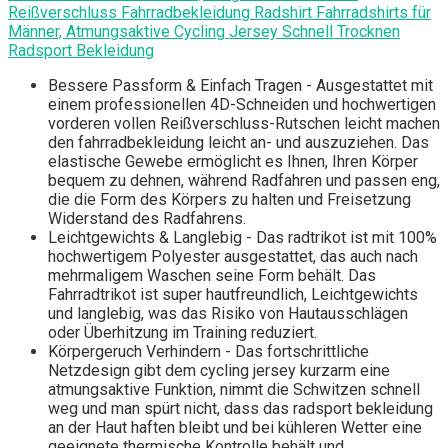
Reißverschluss Fahrradbekleidung Radshirt Fahrradshirts für
Männer, Atmungsaktive Cycling Jersey Schnell Trocknen
Radsport Bekleidung
Bessere Passform & Einfach Tragen - Ausgestattet mit
einem professionellen 4D-Schneiden und hochwertigen
vorderen vollen Reißverschluss-Rutschen leicht machen
den fahrradbekleidung leicht an- und auszuziehen. Das
elastische Gewebe ermöglicht es Ihnen, Ihren Körper
bequem zu dehnen, während Radfahren und passen eng,
die die Form des Körpers zu halten und Freisetzung
Widerstand des Radfahrens.
Leichtgewichts & Langlebig - Das radtrikot ist mit 100%
hochwertigem Polyester ausgestattet, das auch nach
mehrmaligem Waschen seine Form behält. Das
Fahrradtrikot ist super hautfreundlich, Leichtgewichts
und langlebig, was das Risiko von Hautausschlägen
oder Überhitzung im Training reduziert.
Körpergeruch Verhindern - Das fortschrittliche
Netzdesign gibt dem cycling jersey kurzarm eine
atmungsaktive Funktion, nimmt die Schwitzen schnell
weg und man spürt nicht, dass das radsport bekleidung
an der Haut haften bleibt und bei kühleren Wetter eine
geeignete thermische Kontrolle behält und