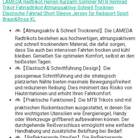
LAMEDA Radtrikot Herren Kurzarm Sommer MTB Rennrad
Trikot Fahrradtrikot Atmungsaktive Schnell Trocknen
Elastische Fahrrad Short Sleeve Jersey für Radsport Sport
Braun&Rosa XL
🚲【Atmungsaktiv & Schnell Trocknend】Die LAMEDA
Radtrikots bestehen aus hochwertigen, atmungsaktivem
und schnell trocknendem Material, die dafür sorgen,
dass Sie auch bei intensiven Fahrten trocken und kühl
bleiben. Genießen Sie optimalen Komfort, selbst an den
heißesten Tagen.
🚲【Elastisch & Schnittführung Design】Die
passgenaue Schnittführung und die strategisch
platzierten Nähte bieten maximale Bewegungsfreiheit
und reduzieren Reibung. Dies minimiert das Risiko von
Hautirritationen und erhöht Ihren Fahrkomfort.
🚲【Praktische Funktionen】Die MTB Trikots sind mit
praktischen Rückentaschen ausgestattet, in denen Sie
Ihre wichtigsten Utensilien wie Energieriegel, Handy
oder Werkzeuge griffbereit aufbewahren können. Der
durchgehende Reißverschluss ermöglicht eine einfache
Handhabung und zusätzliche Belüftung bei Bedarf.
🚲 【Reflektierende Streifen】Die Reflektierende