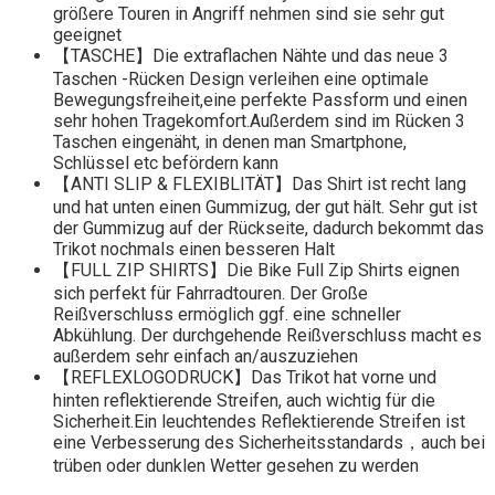
größere Touren in Angriff nehmen sind sie sehr gut
geeignet
【TASCHE】Die extraflachen Nähte und das neue 3
Taschen -Rücken Design verleihen eine optimale
Bewegungsfreiheit,eine perfekte Passform und einen
sehr hohen Tragekomfort.Außerdem sind im Rücken 3
Taschen eingenäht, in denen man Smartphone,
Schlüssel etc befördern kann
【ANTI SLIP & FLEXIBLITÄT】Das Shirt ist recht lang
und hat unten einen Gummizug, der gut hält. Sehr gut ist
der Gummizug auf der Rückseite, dadurch bekommt das
Trikot nochmals einen besseren Halt
【FULL ZIP SHIRTS】Die Bike Full Zip Shirts eignen
sich perfekt für Fahrradtouren. Der Große
Reißverschluss ermöglich ggf. eine schneller
Abkühlung. Der durchgehende Reißverschluss macht es
außerdem sehr einfach an/auszuziehen
【REFLEXLOGODRUCK】Das Trikot hat vorne und
hinten reflektierende Streifen, auch wichtig für die
Sicherheit.Ein leuchtendes Reflektierende Streifen ist
eine Verbesserung des Sicherheitsstandards，auch bei
trüben oder dunklen Wetter gesehen zu werden