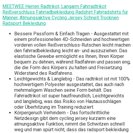
MEETWEE Herren Radtrikot, Langarm Fahrradtrikot
Reißverschluss Fahrradbekleidung Radshirt Fahrradshirts für
Männer, Atmungsaktive Cycling Jersey Schnell Trocknen
Radsport Bekleidung
Bessere Passform & Einfach Tragen - Ausgestattet mit
einem professionellen 4D-Schneiden und hochwertigen
vorderen vollen Reißverschluss-Rutschen leicht machen
den fahrradbekleidung leicht an- und auszuziehen. Das
elastische Gewebe ermöglicht es Ihnen, Ihren Körper
bequem zu dehnen, während Radfahren und passen eng,
die die Form des Körpers zu halten und Freisetzung
Widerstand des Radfahrens.
Leichtgewichts & Langlebig - Das radtrikot ist mit 100%
hochwertigem Polyester ausgestattet, das auch nach
mehrmaligem Waschen seine Form behält. Das
Fahrradtrikot ist super hautfreundlich, Leichtgewichts
und langlebig, was das Risiko von Hautausschlägen
oder Überhitzung im Training reduziert.
Körpergeruch Verhindern - Das fortschrittliche
Netzdesign gibt dem cycling jersey kurzarm eine
atmungsaktive Funktion, nimmt die Schwitzen schnell
weg und man spürt nicht, dass das radsport bekleidung