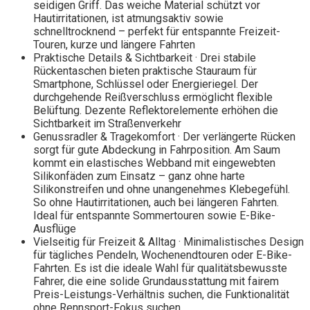
seidigen Griff. Das weiche Material schützt vor
Hautirritationen, ist atmungsaktiv sowie
schnelltrocknend – perfekt für entspannte Freizeit-
Touren, kurze und längere Fahrten
Praktische Details & Sichtbarkeit · Drei stabile
Rückentaschen bieten praktische Stauraum für
Smartphone, Schlüssel oder Energieriegel. Der
durchgehende Reißverschluss ermöglicht flexible
Belüftung. Dezente Reflektorelemente erhöhen die
Sichtbarkeit im Straßenverkehr
Genussradler & Tragekomfort · Der verlängerte Rücken
sorgt für gute Abdeckung in Fahrposition. Am Saum
kommt ein elastisches Webband mit eingewebten
Silikonfäden zum Einsatz – ganz ohne harte
Silikonstreifen und ohne unangenehmes Klebegefühl.
So ohne Hautirritationen, auch bei längeren Fahrten.
Ideal für entspannte Sommertouren sowie E-Bike-
Ausflüge
Vielseitig für Freizeit & Alltag · Minimalistisches Design
für tägliches Pendeln, Wochenendtouren oder E-Bike-
Fahrten. Es ist die ideale Wahl für qualitätsbewusste
Fahrer, die eine solide Grundausstattung mit fairem
Preis-Leistungs-Verhältnis suchen, die Funktionalität
ohne Rennsport-Fokus suchen