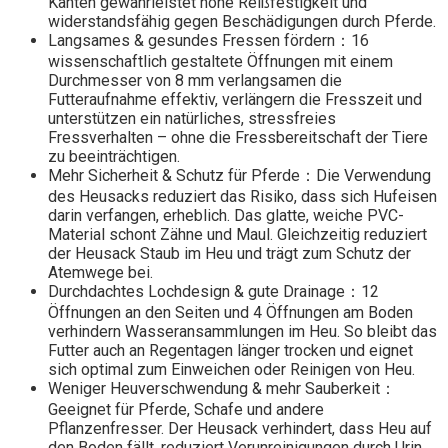
Kanten gewährleistet hohe Reißfestigkeit und
widerstandsfähig gegen Beschädigungen durch Pferde.
Langsames & gesundes Fressen fördern：16
wissenschaftlich gestaltete Öffnungen mit einem
Durchmesser von 8 mm verlangsamen die
Futteraufnahme effektiv, verlängern die Fresszeit und
unterstützen ein natürliches, stressfreies
Fressverhalten – ohne die Fressbereitschaft der Tiere
zu beeinträchtigen.
Mehr Sicherheit & Schutz für Pferde：Die Verwendung
des Heusacks reduziert das Risiko, dass sich Hufeisen
darin verfangen, erheblich. Das glatte, weiche PVC-
Material schont Zähne und Maul. Gleichzeitig reduziert
der Heusack Staub im Heu und trägt zum Schutz der
Atemwege bei.
Durchdachtes Lochdesign & gute Drainage：12
Öffnungen an den Seiten und 4 Öffnungen am Boden
verhindern Wasseransammlungen im Heu. So bleibt das
Futter auch an Regentagen länger trocken und eignet
sich optimal zum Einweichen oder Reinigen von Heu.
Weniger Heuverschwendung & mehr Sauberkeit：
Geeignet für Pferde, Schafe und andere
Pflanzenfresser. Der Heusack verhindert, dass Heu auf
den Boden fällt, reduziert Verunreinigungen durch Urin