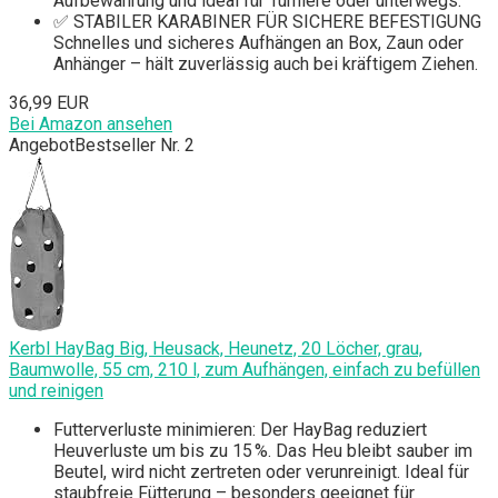
Aufbewahrung und ideal für Turniere oder unterwegs.
✅ STABILER KARABINER FÜR SICHERE BEFESTIGUNG
Schnelles und sicheres Aufhängen an Box, Zaun oder
Anhänger – hält zuverlässig auch bei kräftigem Ziehen.
36,99 EUR
Bei Amazon ansehen
Angebot
Bestseller Nr. 2
Kerbl HayBag Big, Heusack, Heunetz, 20 Löcher, grau,
Baumwolle, 55 cm, 210 l, zum Aufhängen, einfach zu befüllen
und reinigen
Futterverluste minimieren: Der HayBag reduziert
Heuverluste um bis zu 15 %. Das Heu bleibt sauber im
Beutel, wird nicht zertreten oder verunreinigt. Ideal für
staubfreie Fütterung – besonders geeignet für