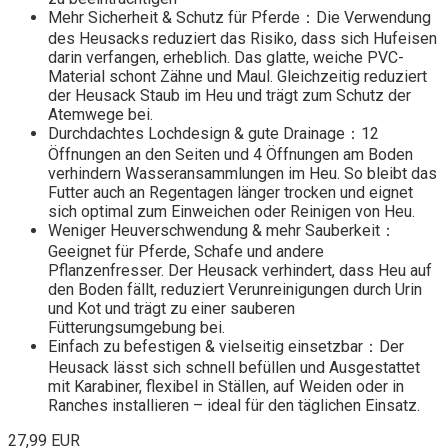
Mehr Sicherheit & Schutz für Pferde：Die Verwendung
des Heusacks reduziert das Risiko, dass sich Hufeisen
darin verfangen, erheblich. Das glatte, weiche PVC-
Material schont Zähne und Maul. Gleichzeitig reduziert
der Heusack Staub im Heu und trägt zum Schutz der
Atemwege bei.
Durchdachtes Lochdesign & gute Drainage：12
Öffnungen an den Seiten und 4 Öffnungen am Boden
verhindern Wasseransammlungen im Heu. So bleibt das
Futter auch an Regentagen länger trocken und eignet
sich optimal zum Einweichen oder Reinigen von Heu.
Weniger Heuverschwendung & mehr Sauberkeit：
Geeignet für Pferde, Schafe und andere
Pflanzenfresser. Der Heusack verhindert, dass Heu auf
den Boden fällt, reduziert Verunreinigungen durch Urin
und Kot und trägt zu einer sauberen
Fütterungsumgebung bei.
Einfach zu befestigen & vielseitig einsetzbar：Der
Heusack lässt sich schnell befüllen und Ausgestattet
mit Karabiner, flexibel in Ställen, auf Weiden oder in
Ranches installieren – ideal für den täglichen Einsatz.
27,99 EUR