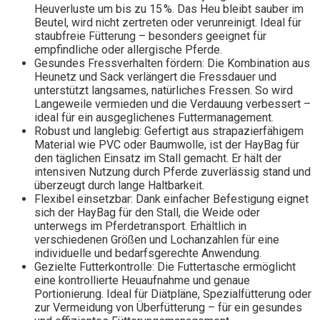
Heuverluste um bis zu 15 %. Das Heu bleibt sauber im
Beutel, wird nicht zertreten oder verunreinigt. Ideal für
staubfreie Fütterung – besonders geeignet für
empfindliche oder allergische Pferde.
Gesundes Fressverhalten fördern: Die Kombination aus
Heunetz und Sack verlängert die Fressdauer und
unterstützt langsames, natürliches Fressen. So wird
Langeweile vermieden und die Verdauung verbessert –
ideal für ein ausgeglichenes Futtermanagement.
Robust und langlebig: Gefertigt aus strapazierfähigem
Material wie PVC oder Baumwolle, ist der HayBag für
den täglichen Einsatz im Stall gemacht. Er hält der
intensiven Nutzung durch Pferde zuverlässig stand und
überzeugt durch lange Haltbarkeit.
Flexibel einsetzbar: Dank einfacher Befestigung eignet
sich der HayBag für den Stall, die Weide oder
unterwegs im Pferdetransport. Erhältlich in
verschiedenen Größen und Lochanzahlen für eine
individuelle und bedarfsgerechte Anwendung.
Gezielte Futterkontrolle: Die Futtertasche ermöglicht
eine kontrollierte Heuaufnahme und genaue
Portionierung. Ideal für Diätpläne, Spezialfütterung oder
zur Vermeidung von Überfütterung – für ein gesundes