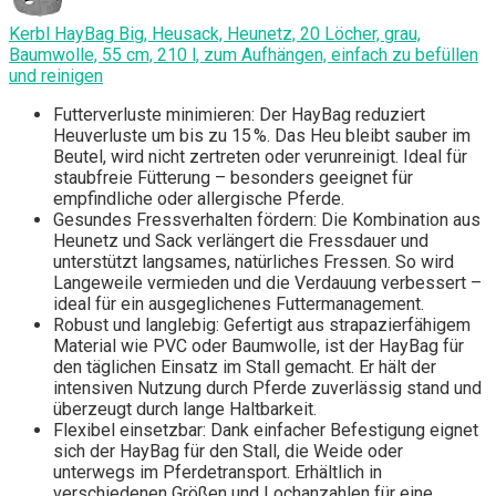
Kerbl HayBag Big, Heusack, Heunetz, 20 Löcher, grau,
Baumwolle, 55 cm, 210 l, zum Aufhängen, einfach zu befüllen
und reinigen
Futterverluste minimieren: Der HayBag reduziert
Heuverluste um bis zu 15 %. Das Heu bleibt sauber im
Beutel, wird nicht zertreten oder verunreinigt. Ideal für
staubfreie Fütterung – besonders geeignet für
empfindliche oder allergische Pferde.
Gesundes Fressverhalten fördern: Die Kombination aus
Heunetz und Sack verlängert die Fressdauer und
unterstützt langsames, natürliches Fressen. So wird
Langeweile vermieden und die Verdauung verbessert –
ideal für ein ausgeglichenes Futtermanagement.
Robust und langlebig: Gefertigt aus strapazierfähigem
Material wie PVC oder Baumwolle, ist der HayBag für
den täglichen Einsatz im Stall gemacht. Er hält der
intensiven Nutzung durch Pferde zuverlässig stand und
überzeugt durch lange Haltbarkeit.
Flexibel einsetzbar: Dank einfacher Befestigung eignet
sich der HayBag für den Stall, die Weide oder
unterwegs im Pferdetransport. Erhältlich in
verschiedenen Größen und Lochanzahlen für eine