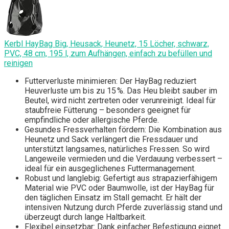
Kerbl HayBag Big, Heusack, Heunetz, 15 Löcher, schwarz,
PVC, 48 cm, 195 l, zum Aufhängen, einfach zu befüllen und
reinigen
Futterverluste minimieren: Der HayBag reduziert
Heuverluste um bis zu 15 %. Das Heu bleibt sauber im
Beutel, wird nicht zertreten oder verunreinigt. Ideal für
staubfreie Fütterung – besonders geeignet für
empfindliche oder allergische Pferde.
Gesundes Fressverhalten fördern: Die Kombination aus
Heunetz und Sack verlängert die Fressdauer und
unterstützt langsames, natürliches Fressen. So wird
Langeweile vermieden und die Verdauung verbessert –
ideal für ein ausgeglichenes Futtermanagement.
Robust und langlebig: Gefertigt aus strapazierfähigem
Material wie PVC oder Baumwolle, ist der HayBag für
den täglichen Einsatz im Stall gemacht. Er hält der
intensiven Nutzung durch Pferde zuverlässig stand und
überzeugt durch lange Haltbarkeit.
Flexibel einsetzbar: Dank einfacher Befestigung eignet