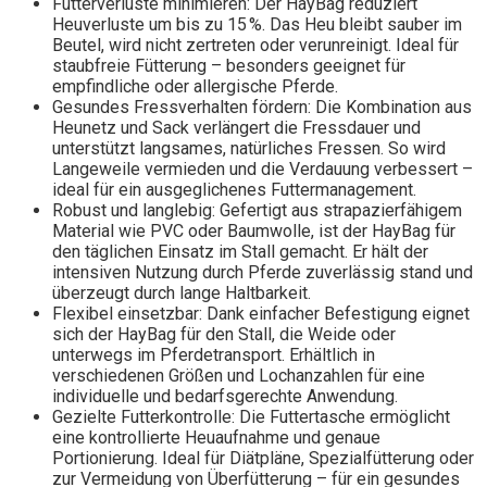
Futterverluste minimieren: Der HayBag reduziert
Heuverluste um bis zu 15 %. Das Heu bleibt sauber im
Beutel, wird nicht zertreten oder verunreinigt. Ideal für
staubfreie Fütterung – besonders geeignet für
empfindliche oder allergische Pferde.
Gesundes Fressverhalten fördern: Die Kombination aus
Heunetz und Sack verlängert die Fressdauer und
unterstützt langsames, natürliches Fressen. So wird
Langeweile vermieden und die Verdauung verbessert –
ideal für ein ausgeglichenes Futtermanagement.
Robust und langlebig: Gefertigt aus strapazierfähigem
Material wie PVC oder Baumwolle, ist der HayBag für
den täglichen Einsatz im Stall gemacht. Er hält der
intensiven Nutzung durch Pferde zuverlässig stand und
überzeugt durch lange Haltbarkeit.
Flexibel einsetzbar: Dank einfacher Befestigung eignet
sich der HayBag für den Stall, die Weide oder
unterwegs im Pferdetransport. Erhältlich in
verschiedenen Größen und Lochanzahlen für eine
individuelle und bedarfsgerechte Anwendung.
Gezielte Futterkontrolle: Die Futtertasche ermöglicht
eine kontrollierte Heuaufnahme und genaue
Portionierung. Ideal für Diätpläne, Spezialfütterung oder
zur Vermeidung von Überfütterung – für ein gesundes