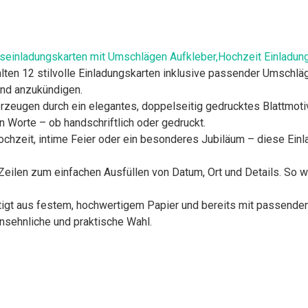
tseinladungskarten mit Umschlägen Aufkleber,Hochzeit Einladun
ten 12 stilvolle Einladungskarten inklusive passender Umschläg
end anzukündigen.
zeugen durch ein elegantes, doppelseitig gedrucktes Blattmotiv
n Worte – ob handschriftlich oder gedruckt.
ochzeit, intime Feier oder ein besonderes Jubiläum – diese Ein
n Zeilen zum einfachen Ausfüllen von Datum, Ort und Details. So 
tigt aus festem, hochwertigem Papier und bereits mit passende
nsehnliche und praktische Wahl.