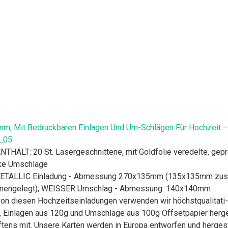
m, Mit Bedruckbaren Einlagen Und Um-Schlägen Für Hochzeit – L
E_05
: 20 St. Lasergeschnittene, mit Goldfolie veredelte, gepres
nke Umschläge
ALLIC Einladung - Abmessung 270x135mm (135x135mm zusam
ngelegt); WEISSER Umschlag - Abmessung: 140x140mm
 diesen Hochzeitseinladungen verwenden wir höchstqualitati-
inlagen aus 120g und Umschläge aus 100g Offsetpapier hergeste
tens mit. Unsere Karten werden in Europa entworfen und hergest