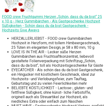
FOOD crew Fruchtgummi Herzen „Schön, dass du da bist“ 25
x 10 g - Herz Gummibärchen - Als Gastgeschenke Hochzeit
Süßigkeiten - Schön dass du da bist Gastgeschenk -
Hochzeits Give Aways
HERZALLERLIEBST - FOOD crew Gummibärchen
Hochzeit in Herzform, mit tollem Himbeergeschmack,
25 Tüten im eleganten Design, je 58 x 80 mm, 10 g
LOVE IS IN THE AIR - Lecker süße Herzen
Gummibärchen aus Fruchtsaftkonzentrat, liebevoll
gestaltete Folienverpackung mit Schriftzug „Schön,
dass du da bist“, toll als Hochzeitsgeschenke für Gäste
EYECATCHER - Als schön das du da bist Gastgeschenk,
ein Hingucker mit köstlichem Geschmack, ideal zur
Hochzeits- und Verlobungsfeier, zum Tauftag,
Geburtstag und zu vielen Feierlichkeiten mehr
BELIEBTE KÖSTLICHKEIT - Lactose-, gluten- und
fettfreie Süßigkeit, ohne künst- liche Farbstoffe,
originell auch als Streuartikel zur Hochzeit, als
niedliches Extra oder einfach zum Naschen
MUST HAVE - Gastgeschenke Hochzeit Vintage, perfekt