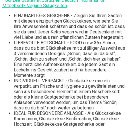
Hochzeit Gäste mit Sprüchen Deutsch - Kommunion
Mitgebsel - Vegane Süßigkeiten
EINZIGARTIGES GESCHENK - Zeigen Sie Ihren Gästen
mit diesen einzigartigen Glückskeksen, wie sehr Sie
ihre Anwesenheit schätzen und dass es schön ist, dass
sie da sind. Jeder Keks vegan wird in Deutschland mit
viel Liebe und aus rein pflanzlichen Zutaten hergestellt.
LIEBEVOLLE BOTSCHAFT - FOOD crew 36x Schön,
dass du da bist Glückskekse mit zufälliger Auswahl aus
3 verschiedenen Designs: „Schön, dass du da bist“,
„Schön, dich zu sehen“ und „Schön, dich hier zu haben“.
Eine herzliche Aufmerksamkeit, die jedem Gast ein
Lächeln ins Gesicht zaubert und für besondere
Momente sorgt
INDIVIDUELL VERPACKT - Glückskekse einzeln
verpackt, um Frische und Hygiene zu gewährleisten und
kann als besonderes Element in einem Geschenkkorb
oder als kleine Gastgeschenke bei besonderen
Anlässen verwendet werden, um das Thema "Schön,
dass du da bist" noch weiter zu betonen
IDEAL FÜR BESONDERE ANLÄSSE - Als Glückskekse
Kommunion, Glückskekse Konfirmation, Glückskekse
Hochzeit, Glücksekekse Gastgeschenke oder