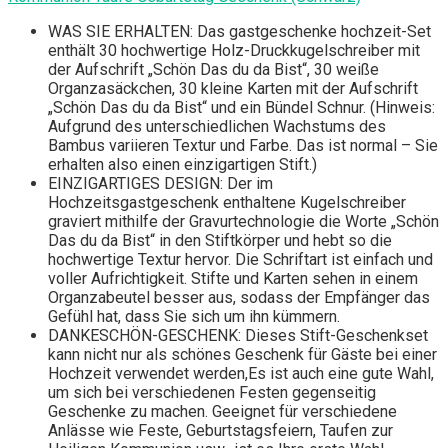
WAS SIE ERHALTEN: Das gastgeschenke hochzeit-Set
enthält 30 hochwertige Holz-Druckkugelschreiber mit
der Aufschrift „Schön Das du da Bist“, 30 weiße
Organzasäckchen, 30 kleine Karten mit der Aufschrift
„Schön Das du da Bist“ und ein Bündel Schnur. (Hinweis:
Aufgrund des unterschiedlichen Wachstums des
Bambus variieren Textur und Farbe. Das ist normal – Sie
erhalten also einen einzigartigen Stift.)
EINZIGARTIGES DESIGN: Der im
Hochzeitsgastgeschenk enthaltene Kugelschreiber
graviert mithilfe der Gravurtechnologie die Worte „Schön
Das du da Bist“ in den Stiftkörper und hebt so die
hochwertige Textur hervor. Die Schriftart ist einfach und
voller Aufrichtigkeit. Stifte und Karten sehen in einem
Organzabeutel besser aus, sodass der Empfänger das
Gefühl hat, dass Sie sich um ihn kümmern.
DANKESCHÖN-GESCHENK: Dieses Stift-Geschenkset
kann nicht nur als schönes Geschenk für Gäste bei einer
Hochzeit verwendet werden,Es ist auch eine gute Wahl,
um sich bei verschiedenen Festen gegenseitig
Geschenke zu machen. Geeignet für verschiedene
Anlässe wie Feste, Geburtstagsfeiern, Taufen zur