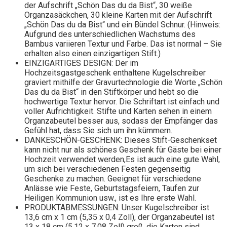
der Aufschrift „Schön Das du da Bist“, 30 weiße
Organzasäckchen, 30 kleine Karten mit der Aufschrift
„Schön Das du da Bist“ und ein Bündel Schnur. (Hinweis:
Aufgrund des unterschiedlichen Wachstums des
Bambus variieren Textur und Farbe. Das ist normal – Sie
erhalten also einen einzigartigen Stift.)
EINZIGARTIGES DESIGN: Der im
Hochzeitsgastgeschenk enthaltene Kugelschreiber
graviert mithilfe der Gravurtechnologie die Worte „Schön
Das du da Bist“ in den Stiftkörper und hebt so die
hochwertige Textur hervor. Die Schriftart ist einfach und
voller Aufrichtigkeit. Stifte und Karten sehen in einem
Organzabeutel besser aus, sodass der Empfänger das
Gefühl hat, dass Sie sich um ihn kümmern.
DANKESCHÖN-GESCHENK: Dieses Stift-Geschenkset
kann nicht nur als schönes Geschenk für Gäste bei einer
Hochzeit verwendet werden,Es ist auch eine gute Wahl,
um sich bei verschiedenen Festen gegenseitig
Geschenke zu machen. Geeignet für verschiedene
Anlässe wie Feste, Geburtstagsfeiern, Taufen zur
Heiligen Kommunion usw., ist es Ihre erste Wahl.
PRODUKTABMESSUNGEN: Unser Kugelschreiber ist
13,6 cm x 1 cm (5,35 x 0,4 Zoll), der Organzabeutel ist
13 x 18 cm (5,12 x 7,08 Zoll) groß, die Karten sind