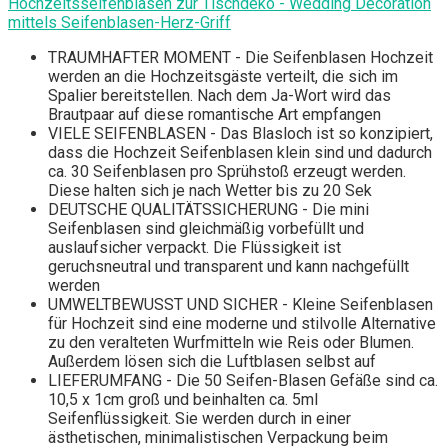
Hochzeitsseifenblasen zur Tischdeko - Wedding Decoration
mittels Seifenblasen-Herz-Griff
TRAUMHAFTER MOMENT - Die Seifenblasen Hochzeit
werden an die Hochzeitsgäste verteilt, die sich im
Spalier bereitstellen. Nach dem Ja-Wort wird das
Brautpaar auf diese romantische Art empfangen
VIELE SEIFENBLASEN - Das Blasloch ist so konzipiert,
dass die Hochzeit Seifenblasen klein sind und dadurch
ca. 30 Seifenblasen pro Sprühstoß erzeugt werden.
Diese halten sich je nach Wetter bis zu 20 Sek
DEUTSCHE QUALITÄTSSICHERUNG - Die mini
Seifenblasen sind gleichmäßig vorbefüllt und
auslaufsicher verpackt. Die Flüssigkeit ist
geruchsneutral und transparent und kann nachgefüllt
werden
UMWELTBEWUSST UND SICHER - Kleine Seifenblasen
für Hochzeit sind eine moderne und stilvolle Alternative
zu den veralteten Wurfmitteln wie Reis oder Blumen.
Außerdem lösen sich die Luftblasen selbst auf
LIEFERUMFANG - Die 50 Seifen-Blasen Gefäße sind ca.
10,5 x 1cm groß und beinhalten ca. 5ml
Seifenflüssigkeit. Sie werden durch in einer
ästhetischen, minimalistischen Verpackung beim