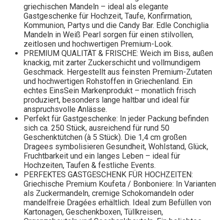
griechischen Mandeln – ideal als elegante
Gastgeschenke für Hochzeit, Taufe, Konfirmation,
Kommunion, Partys und die Candy Bar. Edle Conchiglia
Mandeln in Weiß Pearl sorgen für einen stilvollen,
zeitlosen und hochwertigen Premium-Look.
PREMIUM QUALITÄT & FRISCHE: Weich im Biss, außen
knackig, mit zarter Zuckerschicht und vollmundigem
Geschmack. Hergestellt aus feinsten Premium-Zutaten
und hochwertigen Rohstoffen in Griechenland. Ein
echtes EinsSein Markenprodukt – monatlich frisch
produziert, besonders lange haltbar und ideal für
anspruchsvolle Anlässe.
Perfekt für Gastgeschenke: In jeder Packung befinden
sich ca. 250 Stück, ausreichend für rund 50
Geschenktütchen (à 5 Stück). Die 1,4 cm großen
Dragees symbolisieren Gesundheit, Wohlstand, Glück,
Fruchtbarkeit und ein langes Leben – ideal für
Hochzeiten, Taufen & festliche Events.
PERFEKTES GASTGESCHENK FÜR HOCHZEITEN:
Griechische Premium Koufeta / Bonboniere: In Varianten
als Zuckermandeln, cremige Schokomandeln oder
mandelfreie Dragées erhältlich. Ideal zum Befüllen von
Kartonagen, Geschenkboxen, Tüllkreisen,