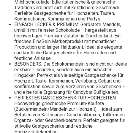
Milchschokolade. Edle italienische & griechische
Tradition verbindet sich mit köstlichem Geschmack:
Perfekte Gastgeschenke für Hochzeiten, Taufen,
Konfirmationen, Kommunionen und Partys.
EINFACH LECKER & PREMIUM: Geröstete Mandeln,
umhüllt mit feinster Schokolade – hergestellt aus
hochwertigen Premium-Zutaten in Griechenland. Ein
frisches EinsSein Markenprodukt mit monatlicher
Produktion und langer Haltbarkeit. Ideal als elegante
und köstliche Gastgeschenke für Hochzeiten und
festliche Anlässe.
BESONDERS: Die Schokomandeln sind nicht nur ideale
essbare Tischdeko, sondern auch ein hübscher
Hingucker. Perfekt als vielseitige Gastgeschenke für
Hochzeit, Taufe, Kommunion, Verlobung, Geburt und
Konfirmation sowie zum Verzieren von Geschenken –
und eine tolle Ergänzung für Candybar Süßigkeiten.
PERFEKTES GASTGESCHENK FÜR HOCHZEITEN:
Hochwertige griechische Premium-Koufeta
(Zuckermandeln/Mandeln zur Hochzeit) – ideal zum
Befüllen von Kartonagen, Geschenkboxen, Tüllkreisen,
Organza- oder Geschenkbeuteln. Perfekt geeignet für
stilvolle Gastgeschenke und festliche
Hochzeitsdekoration.