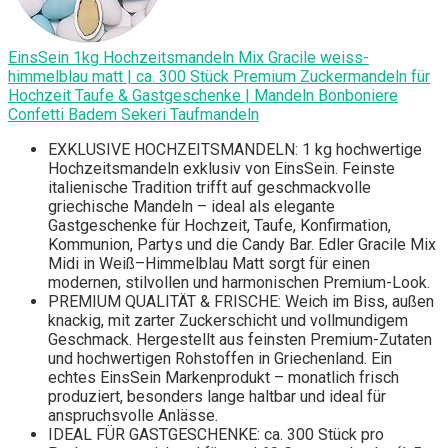
EinsSein 1kg Hochzeitsmandeln Mix Gracile weiss-
himmelblau matt | ca. 300 Stück Premium Zuckermandeln für
Hochzeit Taufe & Gastgeschenke | Mandeln Bonboniere
Confetti Badem Sekeri Taufmandeln
EXKLUSIVE HOCHZEITSMANDELN: 1 kg hochwertige
Hochzeitsmandeln exklusiv von EinsSein. Feinste
italienische Tradition trifft auf geschmackvolle
griechische Mandeln – ideal als elegante
Gastgeschenke für Hochzeit, Taufe, Konfirmation,
Kommunion, Partys und die Candy Bar. Edler Gracile Mix
Midi in Weiß–Himmelblau Matt sorgt für einen
modernen, stilvollen und harmonischen Premium-Look.
PREMIUM QUALITÄT & FRISCHE: Weich im Biss, außen
knackig, mit zarter Zuckerschicht und vollmundigem
Geschmack. Hergestellt aus feinsten Premium-Zutaten
und hochwertigen Rohstoffen in Griechenland. Ein
echtes EinsSein Markenprodukt – monatlich frisch
produziert, besonders lange haltbar und ideal für
anspruchsvolle Anlässe.
IDEAL FÜR GASTGESCHENKE: ca. 300 Stück pro