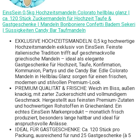
EinsSein 0,5kg Hochzeitsmandeln Colorato hellblau glanz |
ca. 120 Stück Zuckermandeln für Hochzeit Taufe &
Gastgeschenke | Mandeln Bonboniere Confetti Badem Sekeri
| Süssigkeiten Candy Bar Taufmandeln
EXKLUSIVE HOCHZEITSMANDELN: 0,5 kg hochwertige
Hochzeitsmandeln exklusiv von EinsSein. Feinste
italienische Tradition trifft auf geschmackvolle
griechische Mandeln – ideal als elegante
Gastgeschenke für Hochzeit, Taufe, Konfirmation,
Kommunion, Partys und die Candy Bar. Edle Colorato
Mandeln in Hellblau Glanz sorgen für einen frischen,
modernen und stilvollen Premium-Look.
PREMIUM QUALITÄT & FRISCHE: Weich im Biss, außen
knackig, mit zarter Zuckerschicht und vollmundigem
Geschmack. Hergestellt aus feinsten Premium-Zutaten
und hochwertigen Rohstoffen in Griechenland. Ein
echtes EinsSein Markenprodukt – monatlich frisch
produziert, besonders lange haltbar und ideal für
anspruchsvolle Anlässe.
IDEAL FÜR GASTGESCHENKE: Ca. 120 Stück pro
Packung, ausreichend für rund 25 Gastgeschenke (à 5