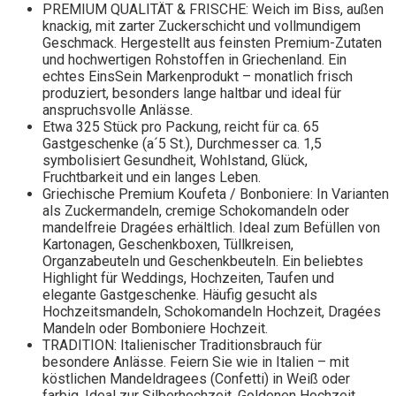
PREMIUM QUALITÄT & FRISCHE: Weich im Biss, außen
knackig, mit zarter Zuckerschicht und vollmundigem
Geschmack. Hergestellt aus feinsten Premium-Zutaten
und hochwertigen Rohstoffen in Griechenland. Ein
echtes EinsSein Markenprodukt – monatlich frisch
produziert, besonders lange haltbar und ideal für
anspruchsvolle Anlässe.
Etwa 325 Stück pro Packung, reicht für ca. 65
Gastgeschenke (a´5 St.), Durchmesser ca. 1,5
symbolisiert Gesundheit, Wohlstand, Glück,
Fruchtbarkeit und ein langes Leben.
Griechische Premium Koufeta / Bonboniere: In Varianten
als Zuckermandeln, cremige Schokomandeln oder
mandelfreie Dragées erhältlich. Ideal zum Befüllen von
Kartonagen, Geschenkboxen, Tüllkreisen,
Organzabeuteln und Geschenkbeuteln. Ein beliebtes
Highlight für Weddings, Hochzeiten, Taufen und
elegante Gastgeschenke. Häufig gesucht als
Hochzeitsmandeln, Schokomandeln Hochzeit, Dragées
Mandeln oder Bomboniere Hochzeit.
TRADITION: Italienischer Traditionsbrauch für
besondere Anlässe. Feiern Sie wie in Italien – mit
köstlichen Mandeldragees (Confetti) in Weiß oder
farbig. Ideal zur Silberhochzeit, Goldenen Hochzeit,