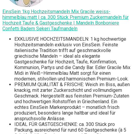
EinsSein 1kg Hochzeitsmandeln Mix Gracile weiss-
himmelblau matt | ca. 300 Stück Premium Zuckermandeln für
Hochzeit Taufe & Gastgeschenke | Mandeln Bonboniere
Confetti Badem Sekeri Taufmandeln
EXKLUSIVE HOCHZEITSMANDELN: 1 kg hochwertige
Hochzeitsmandeln exklusiv von EinsSein. Feinste
italienische Tradition trifft auf geschmackvolle
griechische Mandeln – ideal als elegante
Gastgeschenke für Hochzeit, Taufe, Konfirmation,
Kommunion, Partys und die Candy Bar. Edler Gracile Mix
Midi in Weiß–Himmelblau Matt sorgt für einen
modernen, stilvollen und harmonischen Premium-Look.
PREMIUM QUALITÄT & FRISCHE: Weich im Biss, außen
knackig, mit zarter Zuckerschicht und vollmundigem
Geschmack. Hergestellt aus feinsten Premium-Zutaten
und hochwertigen Rohstoffen in Griechenland. Ein
echtes EinsSein Markenprodukt – monatlich frisch
produziert, besonders lange haltbar und ideal für
anspruchsvolle Anlässe.
IDEAL FÜR GASTGESCHENKE: ca. 300 Stück pro
Packung, ausreichend für rund 60 Gastgeschenke (à 5