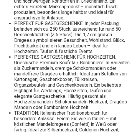
und hochwertigen Rohstoffen in Griechenland. Ein
echtes EinsSein Markenprodukt – monatlich frisch
produziert, besonders lange haltbar und ideal für
anspruchsvolle Anlässe.
PERFEKT FÜR GASTGESCHENKE: In jeder Packung
befinden sich ca. 250 Stück, ausreichend für rund 50
Geschenktütchen (à 5 Stück). Die 1,7 cm großen
Dragees symbolisieren Gesundheit, Wohlstand, Glück,
Fruchtbarkeit und ein langes Leben – ideal für
Hochzeiten, Taufen & festliche Events.
PERFEKTES GASTGESCHENK FÜR HOCHZEITEN:
Griechische Premium Koufeta / Bonboniere: In Varianten
als Zuckermandeln, cremige Schokomandeln oder
mandelfreie Dragées erhältlich. Ideal zum Befüllen von
Kartonagen, Geschenkboxen, Tüllkreisen,
Organzabeuteln und Geschenkbeuteln. Ein beliebtes
Highlight für Weddings, Hochzeiten, Taufen und
elegante Gastgeschenke. Häufig gesucht als
Hochzeitsmandeln, Schokomandeln Hochzeit, Dragées
Mandeln oder Bomboniere Hochzeit.
TRADITION: Italienischer Traditionsbrauch für
besondere Anlässe. Feiern Sie wie in Italien – mit
köstlichen Mandeldragees (Confetti) in Weiß oder
farbig. Ideal zur Silberhochzeit, Goldenen Hochzeit,