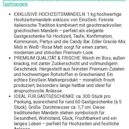
Taufmandeln
EXKLUSIVE HOCHZEITSMANDELN: 1 kg hochwertige
Hochzeitsmandeln exklusiv von EinsSein. Feinste
italienische Tradition kombiniert mit geschmackvollen
griechischen Mandeln – perfekt als elegante
Gastgeschenke für Hochzeit, Taufe, Konfirmation,
Kommunion, Partys und die Candy Bar. Edler Gracile Mix
Midi in Weiß–Rosa Matt sorgt für einen zarten,
modernen und stilvollen Premium-Look.
PREMIUM QUALITÄT & FRISCHE: Weich im Biss, außen
knackig, mit zarter Zuckerschicht und vollmundigem
Geschmack. Hergestellt aus feinsten Premium-Zutaten
und hochwertigen Rohstoffen in Griechenland. Ein
echtes EinsSein Markenprodukt – monatlich frisch
produziert, besonders lange haltbar und ideal für
anspruchsvolle Anlässe.
IDEAL FÜR GASTGESCHENKE: ca. 300 Stück pro
Packung, ausreichend für rund 60 Gastgeschenke (à 5
Stück). Größe: Durchmesser ca. 1,7 cm. Diese
traditionellen Mandeln stehen symbolisch für
Gesundheit, Wohlstand, Glück, Fruchtbarkeit und ein
langes Leben – perfekt für Hochzeiten und festliche