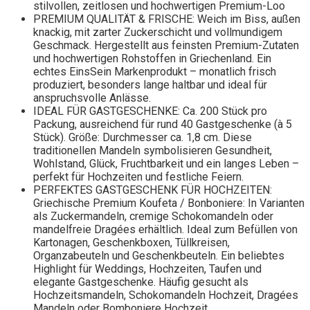
stilvollen, zeitlosen und hochwertigen Premium-Loo
PREMIUM QUALITÄT & FRISCHE: Weich im Biss, außen
knackig, mit zarter Zuckerschicht und vollmundigem
Geschmack. Hergestellt aus feinsten Premium-Zutaten
und hochwertigen Rohstoffen in Griechenland. Ein
echtes EinsSein Markenprodukt – monatlich frisch
produziert, besonders lange haltbar und ideal für
anspruchsvolle Anlässe.
IDEAL FÜR GASTGESCHENKE: Ca. 200 Stück pro
Packung, ausreichend für rund 40 Gastgeschenke (à 5
Stück). Größe: Durchmesser ca. 1,8 cm. Diese
traditionellen Mandeln symbolisieren Gesundheit,
Wohlstand, Glück, Fruchtbarkeit und ein langes Leben –
perfekt für Hochzeiten und festliche Feiern.
PERFEKTES GASTGESCHENK FÜR HOCHZEITEN:
Griechische Premium Koufeta / Bonboniere: In Varianten
als Zuckermandeln, cremige Schokomandeln oder
mandelfreie Dragées erhältlich. Ideal zum Befüllen von
Kartonagen, Geschenkboxen, Tüllkreisen,
Organzabeuteln und Geschenkbeuteln. Ein beliebtes
Highlight für Weddings, Hochzeiten, Taufen und
elegante Gastgeschenke. Häufig gesucht als
Hochzeitsmandeln, Schokomandeln Hochzeit, Dragées
Mandeln oder Bomboniere Hochzeit.