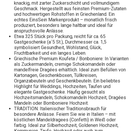
knackig, mit zarter Zuckerschicht und vollmundigem
Geschmack. Hergestellt aus feinsten Premium-Zutaten
und hochwertigen Rohstoffen in Griechenland. Ein
echtes EinsSein Markenprodukt – monatlich frisch
produziert, besonders lange haltbar und ideal für
anspruchsvolle Anlässe.
Etwa 325 Stück pro Packung, reicht für ca. 65
Gastgeschenke (a´5 St.), Durchmesser ca. 1,5
symbolisiert Gesundheit, Wohlstand, Glück,
Fruchtbarkeit und ein langes Leben.
Griechische Premium Koufeta / Bonboniere: In Varianten
als Zuckermandeln, cremige Schokomandeln oder
mandelfreie Dragées erhältlich. Ideal zum Befüllen von
Kartonagen, Geschenkboxen, Tüllkreisen,
Organzabeuteln und Geschenkbeuteln. Ein beliebtes
Highlight für Weddings, Hochzeiten, Taufen und
elegante Gastgeschenke. Häufig gesucht als
Hochzeitsmandeln, Schokomandeln Hochzeit, Dragées
Mandeln oder Bomboniere Hochzeit.
TRADITION: Italienischer Traditionsbrauch für
besondere Anlässe. Feiern Sie wie in Italien – mit
köstlichen Mandeldragees (Confetti) in Weiß oder
farbig. Ideal zur Silberhochzeit, Goldenen Hochzeit,
Kommunion, Taufe, Hochzeit oder auch zum