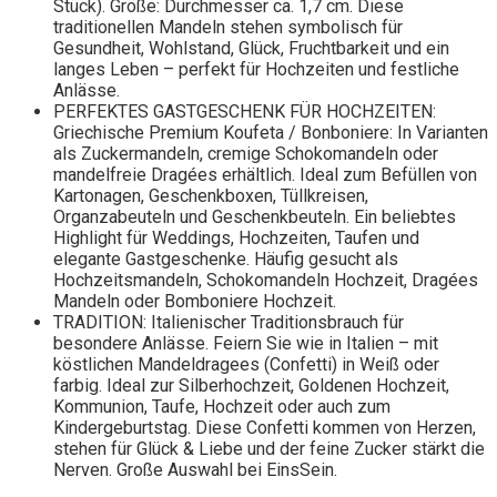
Stück). Größe: Durchmesser ca. 1,7 cm. Diese
traditionellen Mandeln stehen symbolisch für
Gesundheit, Wohlstand, Glück, Fruchtbarkeit und ein
langes Leben – perfekt für Hochzeiten und festliche
Anlässe.
PERFEKTES GASTGESCHENK FÜR HOCHZEITEN:
Griechische Premium Koufeta / Bonboniere: In Varianten
als Zuckermandeln, cremige Schokomandeln oder
mandelfreie Dragées erhältlich. Ideal zum Befüllen von
Kartonagen, Geschenkboxen, Tüllkreisen,
Organzabeuteln und Geschenkbeuteln. Ein beliebtes
Highlight für Weddings, Hochzeiten, Taufen und
elegante Gastgeschenke. Häufig gesucht als
Hochzeitsmandeln, Schokomandeln Hochzeit, Dragées
Mandeln oder Bomboniere Hochzeit.
TRADITION: Italienischer Traditionsbrauch für
besondere Anlässe. Feiern Sie wie in Italien – mit
köstlichen Mandeldragees (Confetti) in Weiß oder
farbig. Ideal zur Silberhochzeit, Goldenen Hochzeit,
Kommunion, Taufe, Hochzeit oder auch zum
Kindergeburtstag. Diese Confetti kommen von Herzen,
stehen für Glück & Liebe und der feine Zucker stärkt die
Nerven. Große Auswahl bei EinsSein.