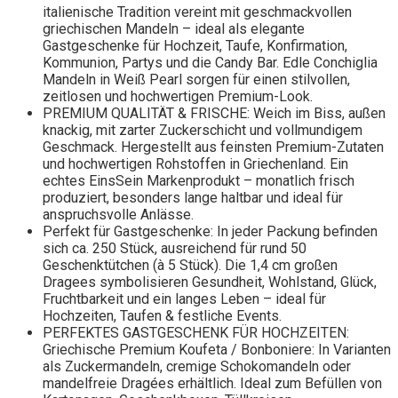
italienische Tradition vereint mit geschmackvollen
griechischen Mandeln – ideal als elegante
Gastgeschenke für Hochzeit, Taufe, Konfirmation,
Kommunion, Partys und die Candy Bar. Edle Conchiglia
Mandeln in Weiß Pearl sorgen für einen stilvollen,
zeitlosen und hochwertigen Premium-Look.
PREMIUM QUALITÄT & FRISCHE: Weich im Biss, außen
knackig, mit zarter Zuckerschicht und vollmundigem
Geschmack. Hergestellt aus feinsten Premium-Zutaten
und hochwertigen Rohstoffen in Griechenland. Ein
echtes EinsSein Markenprodukt – monatlich frisch
produziert, besonders lange haltbar und ideal für
anspruchsvolle Anlässe.
Perfekt für Gastgeschenke: In jeder Packung befinden
sich ca. 250 Stück, ausreichend für rund 50
Geschenktütchen (à 5 Stück). Die 1,4 cm großen
Dragees symbolisieren Gesundheit, Wohlstand, Glück,
Fruchtbarkeit und ein langes Leben – ideal für
Hochzeiten, Taufen & festliche Events.
PERFEKTES GASTGESCHENK FÜR HOCHZEITEN:
Griechische Premium Koufeta / Bonboniere: In Varianten
als Zuckermandeln, cremige Schokomandeln oder
mandelfreie Dragées erhältlich. Ideal zum Befüllen von