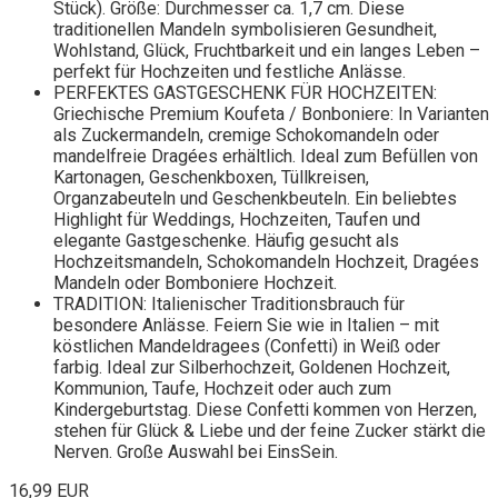
Stück). Größe: Durchmesser ca. 1,7 cm. Diese
traditionellen Mandeln symbolisieren Gesundheit,
Wohlstand, Glück, Fruchtbarkeit und ein langes Leben –
perfekt für Hochzeiten und festliche Anlässe.
PERFEKTES GASTGESCHENK FÜR HOCHZEITEN:
Griechische Premium Koufeta / Bonboniere: In Varianten
als Zuckermandeln, cremige Schokomandeln oder
mandelfreie Dragées erhältlich. Ideal zum Befüllen von
Kartonagen, Geschenkboxen, Tüllkreisen,
Organzabeuteln und Geschenkbeuteln. Ein beliebtes
Highlight für Weddings, Hochzeiten, Taufen und
elegante Gastgeschenke. Häufig gesucht als
Hochzeitsmandeln, Schokomandeln Hochzeit, Dragées
Mandeln oder Bomboniere Hochzeit.
TRADITION: Italienischer Traditionsbrauch für
besondere Anlässe. Feiern Sie wie in Italien – mit
köstlichen Mandeldragees (Confetti) in Weiß oder
farbig. Ideal zur Silberhochzeit, Goldenen Hochzeit,
Kommunion, Taufe, Hochzeit oder auch zum
Kindergeburtstag. Diese Confetti kommen von Herzen,
stehen für Glück & Liebe und der feine Zucker stärkt die
Nerven. Große Auswahl bei EinsSein.
16,99 EUR