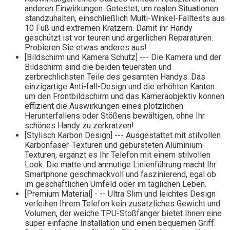
anderen Einwirkungen. Getestet, um realen Situationen
standzuhalten, einschließlich Multi-Winkel-Falltests aus
10 Fuß und extremen Kratzern. Damit ihr Handy
geschützt ist vor teuren und ärgerlichen Reparaturen.
Probieren Sie etwas anderes aus!
[Bildschirm und Kamera Schutz] --- Die Kamera und der
Bildschirm sind die beiden teuersten und
zerbrechlichsten Teile des gesamten Handys. Das
einzigartige Anti-fall-Design und die erhöhten Kanten
um den Frontbildschirm und das Kameraobjektiv können
effizient die Auswirkungen eines plötzlichen
Herunterfallens oder Stößens bewältigen, ohne Ihr
schönes Handy zu zerkratzen!
[Stylisch Karbon Design] --- Ausgestattet mit stilvollen
Karbonfaser-Texturen und gebürsteten Aluminium-
Texturen, ergänzt es Ihr Telefon mit einem stilvollen
Look. Die matte und anmutige Linienführung macht Ihr
Smartphone geschmackvoll und faszinierend, egal ob
im geschäftlichen Umfeld oder im täglichen Leben.
[Premium Material] - -- Ultra Slim und leichtes Design
verleihen Ihrem Telefon kein zusätzliches Gewicht und
Volumen, der weiche TPU-Stoßfänger bietet Ihnen eine
super einfache Installation und einen bequemen Griff.