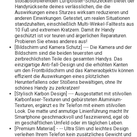
stoßabsorbierenden Luftpolster-Schutzecken bietet der
Handyrückseite deines verlässlichen, die die
Auswirkungen eines Sturzes wirksam reduzieren und
anderen Einwirkungen. Getestet, um realen Situationen
standzuhalten, einschließlich Multi-Winkel-Falltests aus
10 Fuß und extremen Kratzern. Damit ihr Handy
geschützt ist vor teuren und ärgerlichen Reparaturen.
Probieren Sie etwas anderes aus!
[Bildschirm und Kamera Schutz] --- Die Kamera und der
Bildschirm sind die beiden teuersten und
zerbrechlichsten Teile des gesamten Handys. Das
einzigartige Anti-fall-Design und die erhöhten Kanten
um den Frontbildschirm und das Kameraobjektiv können
effizient die Auswirkungen eines plötzlichen
Herunterfallens oder Stößens bewältigen, ohne Ihr
schönes Handy zu zerkratzen!
[Stylisch Karbon Design] --- Ausgestattet mit stilvollen
Karbonfaser-Texturen und gebürsteten Aluminium-
Texturen, ergänzt es Ihr Telefon mit einem stilvollen
Look. Die matte und anmutige Linienführung macht Ihr
Smartphone geschmackvoll und faszinierend, egal ob
im geschäftlichen Umfeld oder im täglichen Leben.
[Premium Material] - -- Ultra Slim und leichtes Design
verleihen Ihrem Telefon kein zusätzliches Gewicht und