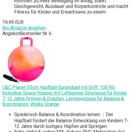
motiviert zu mehr Bewegung im Alltag, stärkt
Gleichgewicht, Ausdauer und Körperkontrolle und macht
Fitness für Kinder und Erwachsene zu einem
19,99 EUR
Bei Amazon ansehen
Angebot
Bestseller Nr. 6
U&C Planet 55cm Hüpfball Sprungball mit Griff, 100 KG
belastbar Space Hopper mit Luftpumpe Spielzeug für Kinder
7-12 Jahre Drinnen & Draußen, Lernspielzeug für Balance &
Koordination, Wolke Orange
Spielerisch Balance & Koordination lernen ：Der
Hüpfball fördert die Balance Entwicklung von Kindern 7-
12 Jahre durch lustiges Hüpfen und Springen.
Extra stabil & sicher:30% dickere PVC-Materialien, bis