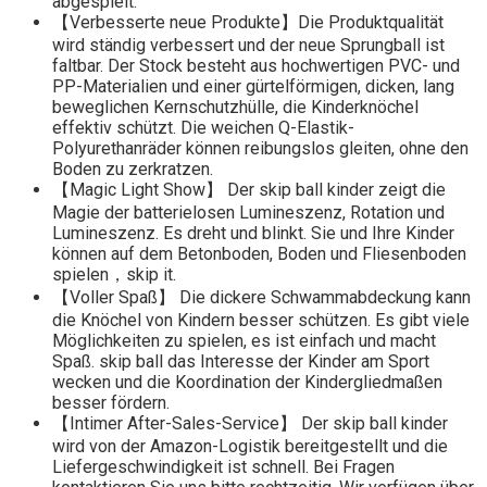
abgespielt.
【Verbesserte neue Produkte】Die Produktqualität
wird ständig verbessert und der neue Sprungball ist
faltbar. Der Stock besteht aus hochwertigen PVC- und
PP-Materialien und einer gürtelförmigen, dicken, lang
beweglichen Kernschutzhülle, die Kinderknöchel
effektiv schützt. Die weichen Q-Elastik-
Polyurethanräder können reibungslos gleiten, ohne den
Boden zu zerkratzen.
【Magic Light Show】 Der skip ball kinder zeigt die
Magie der batterielosen Lumineszenz, Rotation und
Lumineszenz. Es dreht und blinkt. Sie und Ihre Kinder
können auf dem Betonboden, Boden und Fliesenboden
spielen，skip it.
【Voller Spaß】 Die dickere Schwammabdeckung kann
die Knöchel von Kindern besser schützen. Es gibt viele
Möglichkeiten zu spielen, es ist einfach und macht
Spaß. skip ball das Interesse der Kinder am Sport
wecken und die Koordination der Kindergliedmaßen
besser fördern.
【Intimer After-Sales-Service】 Der skip ball kinder
wird von der Amazon-Logistik bereitgestellt und die
Liefergeschwindigkeit ist schnell. Bei Fragen