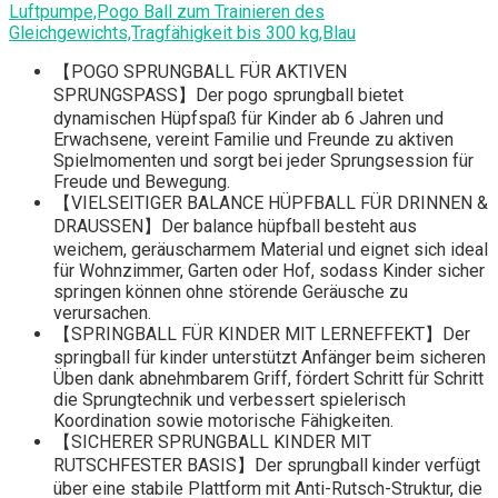
Luftpumpe,Pogo Ball zum Trainieren des
Gleichgewichts,Tragfähigkeit bis 300 kg,Blau
【POGO SPRUNGBALL FÜR AKTIVEN
SPRUNGSPASS】Der pogo sprungball bietet
dynamischen Hüpfspaß für Kinder ab 6 Jahren und
Erwachsene, vereint Familie und Freunde zu aktiven
Spielmomenten und sorgt bei jeder Sprungsession für
Freude und Bewegung.
【VIELSEITIGER BALANCE HÜPFBALL FÜR DRINNEN &
DRAUSSEN】Der balance hüpfball besteht aus
weichem, geräuscharmem Material und eignet sich ideal
für Wohnzimmer, Garten oder Hof, sodass Kinder sicher
springen können ohne störende Geräusche zu
verursachen.
【SPRINGBALL FÜR KINDER MIT LERNEFFEKT】Der
springball für kinder unterstützt Anfänger beim sicheren
Üben dank abnehmbarem Griff, fördert Schritt für Schritt
die Sprungtechnik und verbessert spielerisch
Koordination sowie motorische Fähigkeiten.
【SICHERER SPRUNGBALL KINDER MIT
RUTSCHFESTER BASIS】Der sprungball kinder verfügt
über eine stabile Plattform mit Anti-Rutsch-Struktur, die