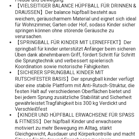
【VIELSEITIGER BALANCE HÜPFBALL FÜR DRINNEN &
DRAUSSEN】Der balance hüpfball besteht aus
weichem, geräuscharmem Material und eignet sich ideal
für Wohnzimmer, Garten oder Hof, sodass Kinder sicher
springen können ohne störende Geräusche zu
verursachen.
【SPRINGBALL FÜR KINDER MIT LERNEFFEKT】Der
springball für kinder unterstützt Anfänger beim sicheren
Üben dank abnehmbarem Griff, fördert Schritt für Schritt
die Sprungtechnik und verbessert spielerisch
Koordination sowie motorische Fähigkeiten.
【SICHERER SPRUNGBALL KINDER MIT
RUTSCHFESTER BASIS】Der sprungball kinder verfügt
über eine stabile Plattform mit Anti-Rutsch-Struktur, die
festen Halt auf verschiedenen Oberflächen bietet und
bei jedem Sprung zusätzliche Stabilität und Sicherheit
gewährleistet.Tragfähigkeit bis 300 kg Verdickt und
Verschleißfest
【KINDER UND HÜPFBALL ERWACHSENE FÜR SPASS
& FITNESS】Der hüpfball Kinder und erwachsene
motiviert zu mehr Bewegung im Alltag, stärkt
Gleichgewicht, Ausdauer und Körperkontrolle und macht