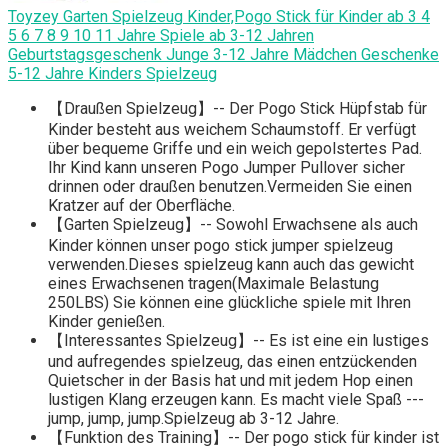
Toyzey Garten Spielzeug Kinder,Pogo Stick für Kinder ab 3 4
5 6 7 8 9 10 11 Jahre Spiele ab 3-12 Jahren
Geburtstagsgeschenk Junge 3-12 Jahre Mädchen Geschenke
5-12 Jahre Kinders Spielzeug
【Draußen Spielzeug】-- Der Pogo Stick Hüpfstab für
Kinder besteht aus weichem Schaumstoff. Er verfügt
über bequeme Griffe und ein weich gepolstertes Pad.
Ihr Kind kann unseren Pogo Jumper Pullover sicher
drinnen oder draußen benutzen.Vermeiden Sie einen
Kratzer auf der Oberfläche.
【Garten Spielzeug】-- Sowohl Erwachsene als auch
Kinder können unser pogo stick jumper spielzeug
verwenden.Dieses spielzeug kann auch das gewicht
eines Erwachsenen tragen(Maximale Belastung
250LBS) Sie können eine glückliche spiele mit Ihren
Kinder genießen.
【Interessantes Spielzeug】-- Es ist eine ein lustiges
und aufregendes spielzeug, das einen entzückenden
Quietscher in der Basis hat und mit jedem Hop einen
lustigen Klang erzeugen kann. Es macht viele Spaß ---
jump, jump, jump.Spielzeug ab 3-12 Jahre.
【Funktion des Training】-- Der pogo stick für kinder ist