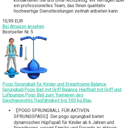
kontaktieren Sie uns bitte rechtzeitig. Wir verfügen über
ein professionelles Team, das Ihnen qualitativ
hochwertige Dienstleistungen zeitnah anbieten kann.
10,99 EUR
Bei Amazon ansehen
Bestseller Nr. 5
Pogo Sprungball für Kinder und Erwachsene,Balance
Sprungball,Pogo Ball mit Griff,Balance Hüpfball mit Griff und
Luftpumpe,Pogo Ball zum Trainieren des
Gleichgewichts,Tragfähigkeit bis 300 kg,Blau
【POGO SPRUNGBALL FÜR AKTIVEN
SPRUNGSPASS】Der pogo sprungball bietet
dynamischen Hüpfspaß für Kinder ab 6 Jahren und
Erwachsene, vereint Familie und Freunde zu aktiven