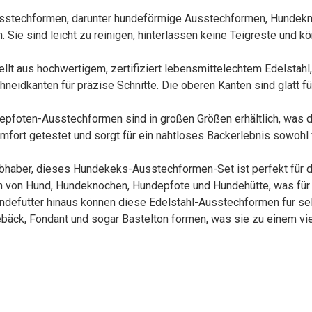
usstechformen, darunter hundeförmige Ausstechformen, Hunde
ie sind leicht zu reinigen, hinterlassen keine Teigreste und 
tellt aus hochwertigem, zertifiziert lebensmittelechtem Edelsta
idkanten für präzise Schnitte. Die oberen Kanten sind glatt f
epfoten-Ausstechformen sind in großen Größen erhältlich, was d
fort getestet und sorgt für ein nahtloses Backerlebnis sowohl 
liebhaber, dieses Hundekeks-Ausstechformen-Set ist perfekt für 
 von Hund, Hundeknochen, Hundepfote und Hundehütte, was für S
Hundefutter hinaus können diese Edelstahl-Ausstechformen für
ebäck, Fondant und sogar Bastelton formen, was sie zu einem vie