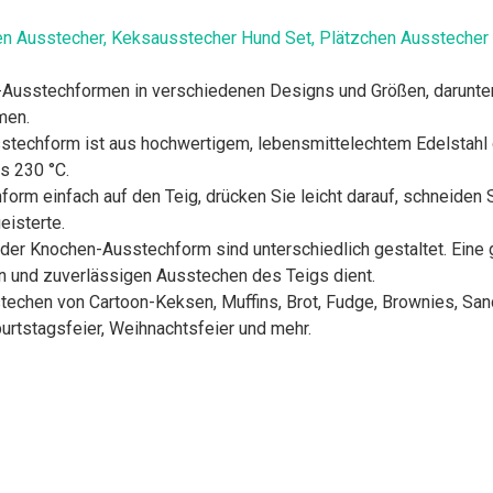
n Ausstecher, Keksausstecher Hund Set, Plätzchen Ausstecher 
sstechformen in verschiedenen Designs und Größen, darunter e
men.
hform ist aus hochwertigem, lebensmittelechtem Edelstahl gef
s 230 °C.
 einfach auf den Teig, drücken Sie leicht darauf, schneiden S
eisterte.
Knochen-Ausstechform sind unterschiedlich gestaltet. Eine gla
n und zuverlässigen Ausstechen des Teigs dient.
chen von Cartoon-Keksen, Muffins, Brot, Fudge, Brownies, Sand
urtstagsfeier, Weihnachtsfeier und mehr.