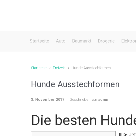
Zum Hauptinhalt springen
Startseite
Auto
Baumarkt
Drogerie
Elektro
Startseite
Freizeit
Hunde Ausstechformen
Hunde Ausstechformen
3. November 2017
Geschrieben von
admin
Die besten Hund
llll➤ J