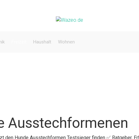
nik
Freizeit
Haushalt
Wohnen
e Ausstechformenen
etzt den Hunde Ausstechformen Testsieger finden ✅ Ratgeber, E