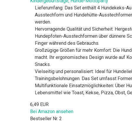
Kindergeburtstage, Hunde-Mottoparty
Lieferumfang: Das Set enthält 4 Hundekeks-A
Ausstechform und Hundehütte-Ausstechformen. S
werden.
Hervorragende Qualität und Sicherheit: Herges
Hundepfoten-Ausstechformen über dünnere Schne
Finger während des Gebrauchs.
Großzügige Größen für mehr Komfort: Die Hund
macht. Ihr ergonomisches Design wurde auf Kom
Snacks.
Vielseitig und personalisiert: Ideal für Hunde
Trainingsbelohnungen. Das Set umfasst Formen
Multifunktionale Einsatzmöglichkeiten: Über 
Lebensmittel wie Toast, Kekse, Pizza, Obst, G
6,49 EUR
Bei Amazon ansehen
Bestseller Nr. 2