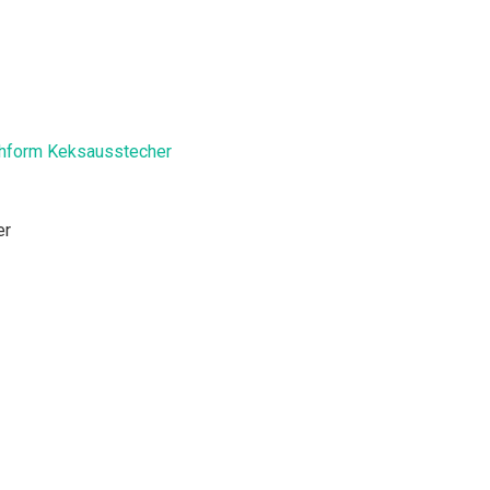
chform Keksausstecher
er