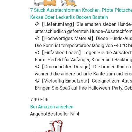
7 Stück Ausstechformen Knochen, Pfote Plätzche
Kekse Oder Leckerlis Backen Basteln
🍪【Lieferumfang】Sie erhalten sieben Hunde-Au
unterschiedlich geformten Hunde-Ausstechfor
🍪【Hochwertiges Material】Diese Hunde-Ausstec
Die Form ist temperaturbeständig von -40 °C bi
🍪【Einfaches Lösen】Legen Sie die Ausstechform
Form. Perfekt für Anfänger, Kinder und Backbeg
🍪【Durchdachtes Design】Die beiden Kanten der 
während die andere scharfe Kante zum sichere
🍪【Vielseitig Einsetzbar】Geeignet zum Ausste
Bringen Sie Spaß auf Ihre Halloween-Party, Geb
7,99 EUR
Bei Amazon ansehen
Angebot
Bestseller Nr. 4