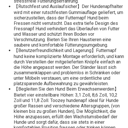
stressfreie Fütterungserfahrung.
【Rutschfest und Auslaufsicher】Der Hundenapfhalter
wird mit einer rutschfesten Gummiauflage geliefert, um
sicherzustellen, dass der Futternapf Hund beim
Fressen nicht verrutscht. Das extra tiefe Design des
Fressnapf Hund verhindert das Überlaufen von Futter
und Wasser und schützt Ihren Boden vor
Verschmutzung. Bieten Sie Ihren Haustieren eine
saubere und komfortable Fütterungsumgebung.
【Benutzerfreundlichkeit und Lagerung】Futternapf
hund keine komplizierte Montage erforderlich, und kann
durch Verstellen der mitgelieferten Knöpfe einfach an
die Höhe angepasst werden. Der Ständer lässt sich
zusammenklappen und problemlos in Schränken oder
unter Möbeln verstauen, um eine ordentliche und
platzsparende Aufbewahrung zu gewährleisten.
【Begleiten Sie den Hund Beim Erwachsenwerden】
Bietet vier einstellbare Höhen: 3,1 Zoll, 8,6 Zoll, 10,2
Zoll und 11,8 Zoll. Toozey hundenapf ideal für Hunde
großer Rassen und verschiedene Altersgruppen, (von
kleinen bis zu großen Hunden), Die Möglichkeit, die
Höhe anzupassen, erfüllt den Wachstumsbedarf der
Hunde und sorgt dafür, dass sie stets in einer
komfortablen Position fressen oder trinken können.