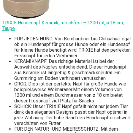
TRIXIE Hundenapf Keramik, rutschfest – 1200 ml, ø 18 cm,
Taupe
FÜR JEDEN HUND: Von Bernhardiner bis Chihuahua, egal
ob ein Hundenapf für grosse Hunde oder ein Hundenapf
für kleine Hunde benötigt wird, TRIXIE hat den perfekten
Fressnapf für jeden Vierbeiner
KERAMIKNAPF: Das richtige Material ist bei der
Auswahl des Napfes entscheidend. Dieser Hundenapf
aus Keramik ist langlebig & geschmacksneutral. Ein
Gummiring am Boden verhindert verrutschen
GROß: Dies ist der perfekte Napf für große Hunde wie
beispielsweise Weimaraner.Mit einem Volumen von
1200 ml und einem Durchmesser von ø 18 cm bietet
dieser Fressnapf viel Platz für Snacks
SCHICK: Unser TRIXIE Napf gefällt nicht nur jedem Tier,
dank des eleganten Designs passt der Napf optimal in
jede Wohnung. Der hohe Rand des Hundenapf erschwert
verschütten von Futter
FÜR DEN NATUR- UND MEERESSCHUTZ: Mit dem