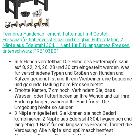
Feandrea Hundenapf erhöht, Futternapf mit Gestell,
Fressnäpfe, höhenverstellbar und neigbar, Futterstation, 2
Näpfe aus Edelstahl 304, 1 Napf für EIN langsames Fressen,
tintenschwarz PRB103B01
In 6 Höhen verstellbar: Die Höhe des Futternapfs kann
auf 8, 22, 24, 26, 28 und 30 cm eingestellt werden, was
für verschiedene Typen und Größen von Hunden und
Katzen geeignet ist und Ihrem Vierbeiner eine bequeme
und gesunde Haltung beim Fressen bietet
Erhöhte Kanten, 7 cm hoch: Verhindern Sie, dass
Wasser- oder Futterflecken an Ihre Wände und auf Ihre
Böden gelangen, während Ihr Hund frisst. Die
Umgebung bleibt so sauber
3 Näpfe mitgeliefert: Sie können sie nach Bedarf
kombinieren. 2 Näpfe aus Edelstahl 304, hygienisch und
langlebig; 1 Napf für ein langsames Fressen, fördert die
Verdauung. Alle Näpfe sind spülmaschinenfest