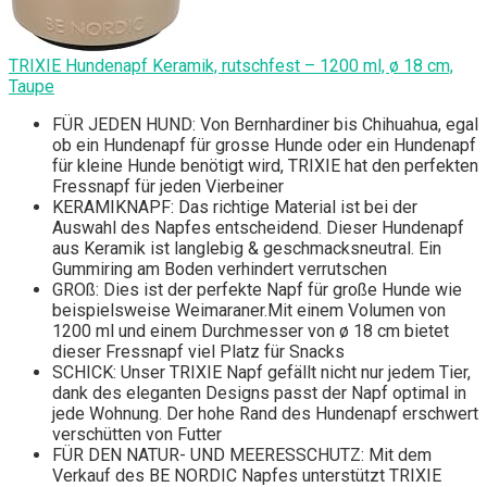
TRIXIE Hundenapf Keramik, rutschfest – 1200 ml, ø 18 cm,
Taupe
FÜR JEDEN HUND: Von Bernhardiner bis Chihuahua, egal
ob ein Hundenapf für grosse Hunde oder ein Hundenapf
für kleine Hunde benötigt wird, TRIXIE hat den perfekten
Fressnapf für jeden Vierbeiner
KERAMIKNAPF: Das richtige Material ist bei der
Auswahl des Napfes entscheidend. Dieser Hundenapf
aus Keramik ist langlebig & geschmacksneutral. Ein
Gummiring am Boden verhindert verrutschen
GROß: Dies ist der perfekte Napf für große Hunde wie
beispielsweise Weimaraner.Mit einem Volumen von
1200 ml und einem Durchmesser von ø 18 cm bietet
dieser Fressnapf viel Platz für Snacks
SCHICK: Unser TRIXIE Napf gefällt nicht nur jedem Tier,
dank des eleganten Designs passt der Napf optimal in
jede Wohnung. Der hohe Rand des Hundenapf erschwert
verschütten von Futter
FÜR DEN NATUR- UND MEERESSCHUTZ: Mit dem
Verkauf des BE NORDIC Napfes unterstützt TRIXIE