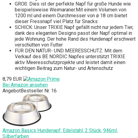
GROß: Dies ist der perfekte Napf für große Hunde wie
beispielsweise Weimaraner.Mit einem Volumen von
1200 ml und einem Durchmesser von ø 18 cm bietet
dieser Fressnapf viel Platz für Snacks
SCHICK: Unser TRIXIE Napf gefällt nicht nur jedem Tier,
dank des eleganten Designs passt der Napf optimal in
jede Wohnung. Der hohe Rand des Hundenapf erschwert
verschütten von Futter
FÜR DEN NATUR- UND MEERESSCHUTZ: Mit dem
Verkauf des BE NORDIC Napfes unterstützt TRIXIE
aktiv Meeresschutzprojekte und leistet damit einen
wichtigen Beitrag zum Natur- und Artenschutz
8,79 EUR
Bei Amazon ansehen
Angebot
Bestseller Nr. 16
Amazon Basics Hundenapf, Edelstahl, 2 Stück, 946ml,
Silberfarben