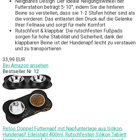
Neigbares Design: Der ideale Neigungswinkel der
Futterstation beträgt 5-10°, indem Sie die hinteren
Beine so verstellen, dass sie 1-2 Stufen höher sind als
die vorderen. Das entlastet den Druck auf die Gelenke
Ihrer Fellnase und sorgt für mehr Komfort
Rutschfest & klappbar: Die rutschfesten Fußpads
sorgen für hohe Stabilität und Sicherheit; dank der
klappbaren Beine ist der Hundenapf leicht zu verstauen
und zu transportieren
33,99 EUR
Bei Amazon ansehen
Bestseller Nr. 12
Retoo Doppel Futternapf mit Napfunterlage aus Silikon,
Hundenapf Edelstahl 400ml, Rutschfesten Silikon Tablett