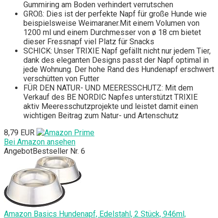
Gummiring am Boden verhindert verrutschen
GROß: Dies ist der perfekte Napf für große Hunde wie
beispielsweise Weimaraner.Mit einem Volumen von
1200 ml und einem Durchmesser von ø 18 cm bietet
dieser Fressnapf viel Platz für Snacks
SCHICK: Unser TRIXIE Napf gefällt nicht nur jedem Tier,
dank des eleganten Designs passt der Napf optimal in
jede Wohnung. Der hohe Rand des Hundenapf erschwert
verschütten von Futter
FÜR DEN NATUR- UND MEERESSCHUTZ: Mit dem
Verkauf des BE NORDIC Napfes unterstützt TRIXIE
aktiv Meeresschutzprojekte und leistet damit einen
wichtigen Beitrag zum Natur- und Artenschutz
8,79 EUR
Bei Amazon ansehen
Angebot
Bestseller Nr. 6
Amazon Basics Hundenapf, Edelstahl, 2 Stück, 946ml,