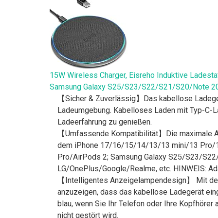
15W Wireless Charger, Eisreho Induktive Ladest
Samsung Galaxy S25/S23/S22/S21/S20/Note 20
【Sicher & Zuverlässig】Das kabellose Ladegerät
Ladeumgebung. Kabelloses Laden mit Typ-C-Lade
Ladeerfahrung zu genießen.
【Umfassende Kompatibilität】Die maximale Ausg
dem iPhone 17/16/15/14/13/13 mini/13 Pro/
Pro/AirPods 2; Samsung Galaxy S25/S23/S22/
LG/OnePlus/Google/Realme, etc. HINWEIS: Adapt
【Intelligentes Anzeigelampendesign】 Mit der 
anzuzeigen, dass das kabellose Ladegerät einge
blau, wenn Sie Ihr Telefon oder Ihre Kopfhörer 
nicht gestört wird.