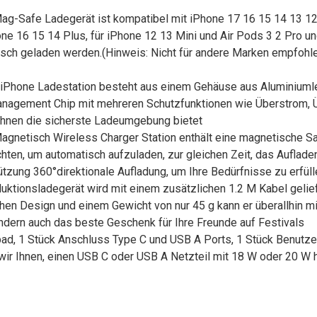
Mag-Safe Ladegerät ist kompatibel mit iPhone 17 16 15 14 13 12,
hone 16 15 14 Plus, für iPhone 12 13 Mini und Air Pods 3 2 Pro 
isch geladen werden.(Hinweis: Nicht für andere Marken empfoh
ür iPhone Ladestation besteht aus einem Gehäuse aus Aluminium
gement Chip mit mehreren Schutzfunktionen wie Überstrom, Üb
Ihnen die sicherste Ladeumgebung bietet
agnetisch Wireless Charger Station enthält eine magnetische Sa
ten, um automatisch aufzuladen, zur gleichen Zeit, das Aufladen
ützung 360°direktionale Aufladung, um Ihre Bedürfnisse zu erfüll
ktionsladegerät wird mit einem zusätzlichen 1.2 M Kabel gelie
en Design und einem Gewicht von nur 45 g kann er überallhin m
ndern auch das beste Geschenk für Ihre Freunde auf Festivals
pad, 1 Stück Anschluss Type C und USB A Ports, 1 Stück Benutz
ir Ihnen, einen USB C oder USB A Netzteil mit 18 W oder 20 W 