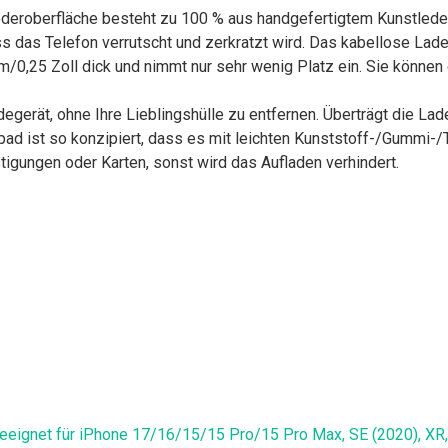
roberfläche besteht zu 100 % aus handgefertigtem Kunstleder v
 das Telefon verrutscht und zerkratzt wird. Das kabellose Ladeg
mm/0,25 Zoll dick und nimmt nur sehr wenig Platz ein. Sie kön
rät, ohne Ihre Lieblingshülle zu entfernen. Überträgt die Ladel
ad ist so konzipiert, dass es mit leichten Kunststoff-/Gummi-/
igungen oder Karten, sonst wird das Aufladen verhindert.
, Geeignet für iPhone 17/16/15/15 Pro/15 Pro Max, SE (2020), X