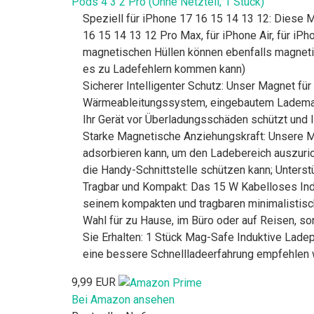
Pods 4 3 2 Pro (Ohne Netzteil, 1 Stück)
Speziell für iPhone 17 16 15 14 13 12: Diese 
16 15 14 13 12 Pro Max, für iPhone Air, für iP
magnetischen Hüllen können ebenfalls magnet
es zu Ladefehlern kommen kann)
Sicherer Intelligenter Schutz: Unser Magnet f
Wärmeableitungssystem, eingebautem Lademana
Ihr Gerät vor Überladungsschäden schützt und 
Starke Magnetische Anziehungskraft: Unsere M
adsorbieren kann, um den Ladebereich auszurich
die Handy-Schnittstelle schützen kann; Unterst
Tragbar und Kompakt: Das 15 W Kabelloses Indu
seinem kompakten und tragbaren minimalistisch
Wahl für zu Hause, im Büro oder auf Reisen, so
Sie Erhalten: 1 Stück Mag-Safe Induktive Lade
eine bessere Schnellladeerfahrung empfehlen w
9,99 EUR
Bei Amazon ansehen