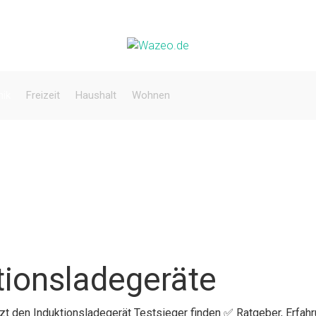
nik
Freizeit
Haushalt
Wohnen
tionsladegeräte
tzt den Induktionsladegerät Testsieger finden ✅ Ratgeber, Erfah