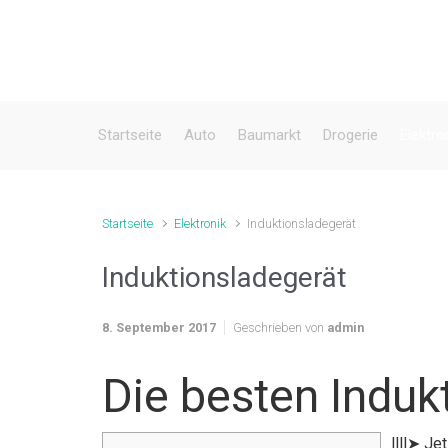
Zum Hauptinhalt springen
Startseite
Auto
Baumarkt
Drogerie
Elektro
Startseite
Elektronik
Induktionsladegerät
Induktionsladegerät
8. September 2017
Geschrieben von
admin
Die besten Induk
llll➤ Je