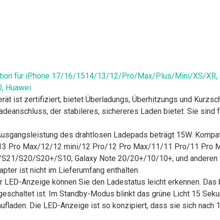
ation für iPhone 17/16/1514/13/12/Pro/Max/Plus/Mini/XS/XR, A
, Huawei
 ist zertifiziert, bietet Überladungs, Überhitzungs und Kurzsc
anschluss, der stabileres, sichereres Laden bietet. Sie sind f
angsleistung des drahtlosen Ladepads beträgt 15W. Kompatibel
13 Pro Max/12/12 mini/12 Pro/12 Pro Max/11/11 Pro/11 Pro
S21/S20/S20+/S10; Galaxy Note 20/20+/10/10+; und anderen w
er ist nicht im Lieferumfang enthalten.
LED-Anzeige können Sie den Ladestatus leicht erkennen. Das b
schaltet ist. Im Standby-Modus blinkt das grüne Licht 15 Sekun
aufladen. Die LED-Anzeige ist so konzipiert, dass sie sich nach 