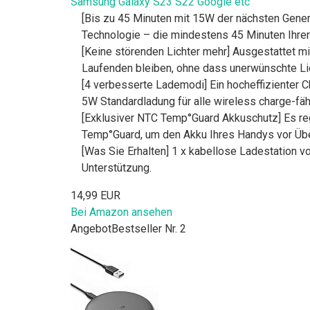
Samsung Galaxy S23 S22 Google etc
[Bis zu 45 Minuten mit 15W der nächsten Gene
Technologie – die mindestens 45 Minuten Ihrer
[Keine störenden Lichter mehr] Ausgestattet m
Laufenden bleiben, ohne dass unerwünschte Lich
[4 verbesserte Lademodi] Ein hocheffizienter C
5W Standardladung für alle wireless charge-fäh
[Exklusiver NTC Temp°Guard Akkuschutz] Es rege
Temp°Guard, um den Akku Ihres Handys vor Üb
[Was Sie Erhalten] 1 x kabellose Ladestation 
Unterstützung.
14,99 EUR
Bei Amazon ansehen
Angebot
Bestseller Nr. 2