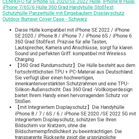
CENHUFO für iPhone SE 2020/SE 2022 Hülle, iPhone 8 Hülle,
iPhone 7/6S/6 Hülle 360 Grad Handyhülle Stoßfest
Schutzhülle Panzerhülle mit Eingebautem Displayschutz
Outdoor Bumper Cover Case - Schwarz
Diese Hülle kompatibel mit iPhone SE 2022 / iPhone
SE 2020 / iPhone 8 / iPhone 7 / iPhone 6S / iPhone 6
360 Grad Stoßfest. Präzise für alle Tasten,
Lautsprecher, Kamera und Anschlüsse, sorgt für klaren
Sound und perfekten Griff. kompatibel mit Wireless
Charging.
【360 Grad Rundumschutz】Die Hülle besteht aus dem
fortschrittlichsten TPU + PC-Material aus Deutschland.
Sie verfügt über einen hochwertigen,
innenkantenverstärkten Schutzrahmen und eine TPU-
Silikon-Außenschicht. Das 360 Grad -Vollkörperdesign
bietet Ihrem Handy einen hervorragenden Schutz vor
Stößen.
【mit Integriertem Displayschutz】Die Handyhülle
iPhone 8 / 7 / 6S / 6 / iPhone SE 2020 /SE 2022 5G mit
Integriertem Displayschutz, schützen Sie Ihren
Bildschirm vor Kratzern, ohne die
Bildschirmempfindlichkeit zu beeinträchtigen. Die
transparente Rückseite zeigt die ursprüngliche