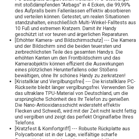
mit stoßdämpfenden "Airbags" in 4 Ecken, die 99,99%
des Aufpralls beim Fallenlassen effektiv absorbieren
und verteilen können. Getestet, um realen Situationen
standzuhalten, einschließlich Multi-Winkel-Falltests aus
10 Fuß und extremen Kratzern. Damit ihr Handy
geschützt ist vor teuren und ärgerlichen Reparaturen.
[Erhöhter Kamera- und Bildschirmschutz] --- Die Kamera
und der Bildschirm sind die beiden teuersten und
zerbrechlichsten Teile des gesamten Handys. Die
erhöhten Kanten um den Frontbildschirm und das
Kameraobjektiv können effizient die Auswirkungen
eines plötzlichen Herunterfallens oder Stößens
bewältigen, ohne Ihr schönes Handy zu zerkratzen!
[Kristallklar und Vergilbungsfrei] --- Die kristallklare PC-
Rückseite bleibt länger vergilbungsfrei. Verwenden Sie
das ultraklare TPU-Material von Deutschland, um die
ursprüngliche Schönheit des Ihr Telefon zu genießen.
Die Nano-Antioxidansschicht widersteht effektiv
Flecken und Schweiß, wird mit der Zeit nicht leicht fettig
und vergilben und zeigt das perfekt Originalfarbe Ihres
Telefons.
[Kratzfest & Komfortgriff] --- Robuste Rückplatte aus
Polycarbonat ist in der Lage, vielfältige scharfe