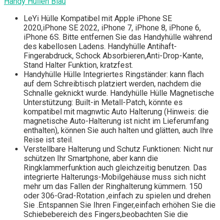
Handy Hüllen Blau
LeYi Hülle Kompatibel mit Apple iPhone SE
2020,iPhone SE 2022, iPhone 7, iPhone 8, iPhone 6,
iPhone 6S. Bitte entfernen Sie das Handyhülle während
des kabellosen Ladens. Handyhülle Antihaft-
Fingerabdruck, Schock Absorbieren,Anti-Drop-Kante,
Stand Halter Funktion, kratzfest.
Handyhülle Hülle Integriertes Ringständer: kann flach
auf dem Schreibtisch platziert werden, nachdem die
Schnalle geknickt wurde. Handyhülle Hülle Magnetische
Unterstützung: Built-in Metall-Patch, könnte es
kompatibel mit magnwtic Auto Halterung (Hinweis: die
magnetische Auto-Halterung ist nicht im Lieferumfang
enthalten), können Sie auch halten und glätten, auch Ihre
Reise ist steil.
Verstellbare Halterung und Schutz Funktionen: Nicht nur
schützen Ihr Smartphone, aber kann die
Ringklammerfunktion auch gleichzeitig benutzen. Das
integrierte Halterungs-Mobilgehäuse muss sich nicht
mehr um das Fallen der Ringhalterung kümmern. 150
oder 306-Grad-Rotation ,einfach zu spielen und drehen
Sie .Entspannen Sie Ihren Finger,einfach erhöhen Sie die
Schiebebereich des Fingers,beobachten Sie die