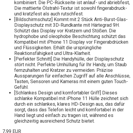
kombiniert. Die PC-Rückseite ist anlauf- und abriebfest,
Die mattierte Ölstrahl-Textur ist sowohl fingerabdruck-
und kratzfest als auch rutschfest.
[Bildschirmschutz] Kommt mit 2 Stück Anti-Burst-Glas-
Displayschutz mit 3D-Rundkante mit Härtegrad 9H.
Schützt das Display vor Kratzern und Stößen. Die
hydrophobe und oleophobe Beschichtung schützt das
Kompatibel mit iPhone 11 Display vor Fingerabdrücken
und Flüssigkeiten. Erhält die ursprüngliche
Reaktionsfähigkeit und Ultra-Klarheit.
[Perfekter Schnitt] Die Handyhülle, der Displayschutz
stört nicht. Perfekte Umhüllung für Ihr Handy, um Staub
fernzuhalten und Kratzer zu vermeiden. Präzise
Aussparungen für einfachen Zugriff auf alle Anschlüsse,
Tasten, Sensoren und Kameras mit einem guten Touch-
Gefühl.
[Schlankes Design und komfortabler Griff] Dieses
schlanke Kompatibel mit iPhone 11 Hülle zeichnet sich
durch ein schlankes, klares HD-Design aus, das dafür
sorgt, dass das Telefon leicht und komfortabel in der
Hand liegt und einfach zu tragen ist, während es
gleichzeitig ausreichend Schutz bietet.
7,99 EUR