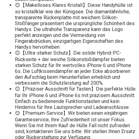
😊【Makelloses Klares Kristall】Diese Handyhülle ist
so kristallklar wie der Königsee. Die diamantähnliche,
transparente Rückenplatte mit weichem Silikon-
Stoßfänger präsentiert die ursprüngliche Schönheit des
Handys. Die ultrahohe Transparenz kann das Logo
perfekt anzeigen und die Vermeidung von
Fingerabdrücken, einzigartigen Eigenschaften des
Handys hervorheben.
😊【Ultra-starker Schutz】Die solide Hybrid-PC-
Rückseite + der weiche Silikonstoßdämpfer bieten
starken Schutz für Ihr wertvolles iPhone 6 und iPhone
6s. Die Luftkissendämpfer an jeder Ecke absorbieren
den Aufschlag beim Herunterfallen erheblich und
verbessern die Schutzleistung auf 200%.
😊【Präziser Ausschnitt für Tasten】Die perfekte Hülle
für Ihr iPhone 6 und iPhone 6s mit präzisem Ausschnitt.
Einfach zu bedienende Funktionstasten und kein
Hindernis für Ihre Lautsprecher-und Ladeanschlüsse.
😊【Premium-Service】Wir bieten einen einjährigen
Garantieservice, Ihre Zufriedenheit ist unser Fokus.
Wenn Sie mit Ihrem Kauf de Hülle Fall nicht zufrieden
sind, kontaktieren Sie uns bitte. Wir stellen Ihnen Ersatz
oder Rückerstattung zur Verfügung.