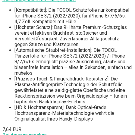
[Kompatibilität]: Die TOCOL Schutzfolie nur kompatibel
für iPhone SE 3/2 (2022/2020), für iPhone 8/7/6/6s,
4,7 Zoll. Kompatibel mit Hülle
[Höchster Schutz]: Das 9H härte Premium-Schutzglas
vereint effektiven Bruchfest, stoßsicher und
Verschleißfestigkeit. Zuverlässiger Alltagsschutz
gegen Stürze und Kratzspuren
[Automatische Staubfrei-Installation]: Die TOCOL
Panzerfolie für iPhone SE 3/2 (2022/2020) / iPhone
8/7/6/6s ermöglicht präzise Ausrichtung, staub- und
blasenfreie Installation – alles in Sekunden, einfach und
mühelos
[Präzises Touch & Fingerabdruck-Resistenz]: Die
Plasma-Antifingerprint-Technologie der Schutzfolie
gewährleistet eine seidig-glatte Oberfläche und eine
Reaktionspräzision wie beim Originaldisplay – für ein
haptisches Nacktdisplay-Erlebnis
[HD & Hochtransparent]: Dank Optical-Grade
Hochtransparenz-Materialtechnologie wahrt die
Originalqualität Ihres Handy-Displays
7,64 EUR