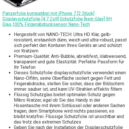
Panzerfolie kompatibel mit iPhone 7 [2 Stück]
Displayschutzfolie [4,7 Zoll] Schutzfolie [kein Glas] 9H
Glas,100% Fingerabdrucksensor Nano-Tech
Hergestellt von NANO-TECH: Ultra HD Klar, gelb-
resistent, erstaunlich dünn, weich und ultra-robust, passt
sich perfekt den Konturen Ihres Geräts an und schützt
vor Kratzern
Premium-Qualität: Anti-Bubble, abriebfest, ölabweisend,
transparent und gute Elastizität. Perfekte Passform für
Ihr Telefon
Dieses Schutzfolie displayschutzfolie verwendet einen
Nano-Ölfilm, seine Oberfläche isoliert gegen Fett und
Fingerabdrücke, stellen Sie sicher, dass der Bildschirm
immer sauber ist, und kann UV-Strahlen effektiv filtern
Flüssig Schutzglas bietet optimalen Schutz gegen
Mikro Kratzer, egal ob Sie das Handy in der
Hosentasche mit ihrem Schlüssel oder anderen Sachen
tragen, dem Smartphone wird nichts passieren, es
bleibt kratzfrei. Flüssige Schutzfolie ist unsichtbar and
das trotz des extremen Schutzes
Geben Sie nach der Installation der Displayschutzfolie