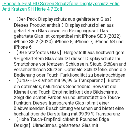
iPhone 6, Fest HD Screen Schutzfolie Displayschutz Folie
Anti Kratzen 9H Härte 4,7 Zoll
【3er-Pack Displayschutz aus gehärtetem Glas】
Dieses Produkt enthält 3 Displayschutzfolien aus
gehärtetem Glas sowie ein Reinigungsset. Das
gehärtete Glas ist kompatibel mit iPhone SE 3 (2022),
iPhone SE 2 (2020), iPhone 8, iPhone 7, iPhone 6S und
iPhone 6
【9H kratzfestes Glas】Hergestellt aus hochwertigem
9H gehärtetem Glas schützt dieser Displayschutz Ihr
Smartphone vor Kratzern, Schlüsseln, Staub, Stößen und
versehentlichen Stürzen. Optimale Schutzfolie, ohne die
Bedienung oder Touch-Funktionalität zu beeinträchtigen
【Ultra-HD-Klarheit mit 99,99 % Transparenz】Bietet
ein optimales, natürliches Seherlebnis. Bewahrt die
Klarheit und Touch-Empfindlichkeit des Bildschirms,
zeigt die echten Farben an und unterstützt die Touch-
Funktion. Dieses transparente Glas ist mit einer
ölabweisenden Beschichtung versehen und bietet eine
hochauflösende Darstellung mit 99,99 % Transparenz
【Hohe Touch-Empfindlichkeit & Rounded Edge
Design】Ultradünnes, gehärtetes Glas mit