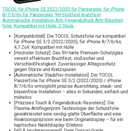
TOCOL für iPhone SE 2022/2020 für Panzerglas, für iPhone
8/7/6/6s für Panzerglas, 9H Stoßfest Kratzfest
Automatische Installation Anti-Fingerabdruck Anti-Bläschen
folie, Kompatibel mit Hülle, 2 Stück
[Kompatibilität]: Die TOCOL Schutzfolie nur kompatibel
für iPhone SE 3/2 (2022/2020), für iPhone 8/7/6/6s,
4,7 Zoll. Kompatibel mit Hülle
[Höchster Schutz]: Das 9H härte Premium-Schutzglas
vereint effektiven Bruchfest, stoßsicher und
Verschleißfestigkeit. Zuverlässiger Alltagsschutz
gegen Stürze und Kratzspuren
[Automatische Staubfrei-Installation]: Die TOCOL
Panzerfolie für iPhone SE 3/2 (2022/2020) / iPhone
8/7/6/6s ermöglicht präzise Ausrichtung, staub- und
blasenfreie Installation – alles in Sekunden, einfach und
mühelos
[Präzises Touch & Fingerabdruck-Resistenz]: Die
Plasma-Antifingerprint-Technologie der Schutzfolie
gewährleistet eine seidig-glatte Oberfläche und eine
Reaktionspräzision wie beim Originaldisplay – für ein
haptisches Nacktdisplay-Erlebnis
[HD & Hochtransparent]: Dank Optical-Grade