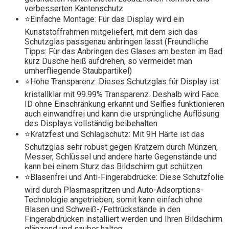
verbesserten Kantenschutz
⭐Einfache Montage: Für das Display wird ein
Kunststoffrahmen mitgeliefert, mit dem sich das
Schutzglas passgenau anbringen lässt (Freundliche
Tipps: Für das Anbringen des Glases am besten im Bad
kurz Dusche heiß aufdrehen, so vermeidet man
umherfliegende Staubpartikel)
⭐Hohe Transparenz: Dieses Schutzglas für Display ist
kristallklar mit 99.99% Transparenz. Deshalb wird Face
ID ohne Einschränkung erkannt und Selfies funktionieren
auch einwandfrei und kann die ursprüngliche Auflösung
des Displays vollständig beibehalten
⭐Kratzfest und Schlagschutz: Mit 9H Härte ist das
Schutzglas sehr robust gegen Kratzern durch Münzen,
Messer, Schlüssel und andere harte Gegenstände und
kann bei einem Sturz das Bildschirm gut schützen
⭐Blasenfrei und Anti-Fingerabdrücke: Diese Schutzfolie
wird durch Plasmaspritzen und Auto-Adsorptions-
Technologie angetrieben, somit kann einfach ohne
Blasen und Schweiß-/Fettrückstände in den
Fingerabdrücken installiert werden und Ihren Bildschirm
glänzend und sauber halten