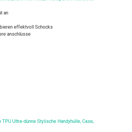
t an
bieren effektvoll Schocks
dere anschlüsse
e TPU Ultra-dünne Stylische Handyhülle, Case,