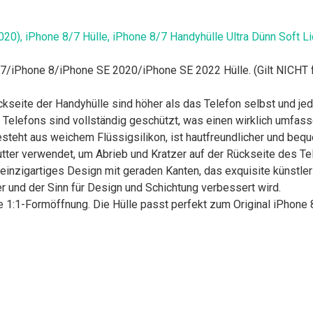
0), iPhone 8/7 Hülle, iPhone 8/7 Handyhülle Ultra Dünn Soft L
/iPhone 8/iPhone SE 2020/iPhone SE 2022 Hülle. (Gilt NICHT fü
te der Handyhülle sind höher als das Telefon selbst und jede 
 Telefons sind vollständig geschützt, was einen wirklich umfas
t aus weichem Flüssigsilikon, ist hautfreundlicher und bequem
tter verwendet, um Abrieb und Kratzer auf der Rückseite des Te
inzigartiges Design mit geraden Kanten, das exquisite künstle
er und der Sinn für Design und Schichtung verbessert wird.
1:1-Formöffnung. Die Hülle passt perfekt zum Original iPhone 
.