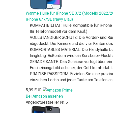
Wanme Hülle für iPhone SE 3/2 (Modello 2022/202
iPhone 8/7/SE (Navy Blau)
KOMPATIBILITÄT: Hülle Kompatible für iPhone 7
Ihr Telefonmodell vor dem Kauf.)
VOLLSTÄNDIGER SCHUTZ: Die Vorder- und Rücksei
abgedeckt. Die Kamera und die vier Kanten des
KOMFORTABLES MATERIAL: Die Handyhülle besteh
langlebig. Außerdem wird ein Kurzfaser-Flockfu
GERADE KANTE: Das Gehäuse verfügt über ein e
Erscheinungsbild schöner, der Griff komfortabl
PRÄZISE PASSFORM: Erzielen Sie eine präzise 
einzelnen Lochs und jeder Taste am Telefon an
5,99 EUR
Bei Amazon ansehen
Angebot
Bestseller Nr. 5