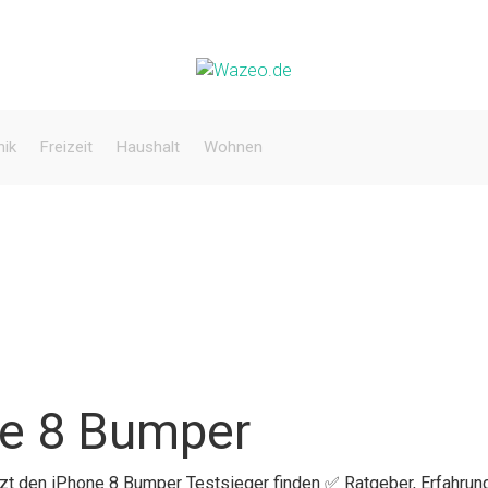
nik
Freizeit
Haushalt
Wohnen
ne 8 Bumper
etzt den iPhone 8 Bumper Testsieger finden ✅ Ratgeber, Erfahrun