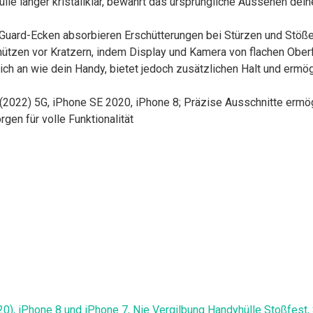
ülle länger kristallklar, bewahrt das ursprüngliche Aussehen dei
r-Guard-Ecken absorbieren Erschütterungen bei Stürzen und Stöß
ützen vor Kratzern, indem Display und Kamera von flachen Ober
sich an wie dein Handy, bietet jedoch zusätzlichen Halt und ermö
3 (2022) 5G, iPhone SE 2020, iPhone 8; Präzise Ausschnitte erm
gen für volle Funktionalität
), iPhone 8 und iPhone 7, Nie Vergilbung Handyhülle Stoßfest, 