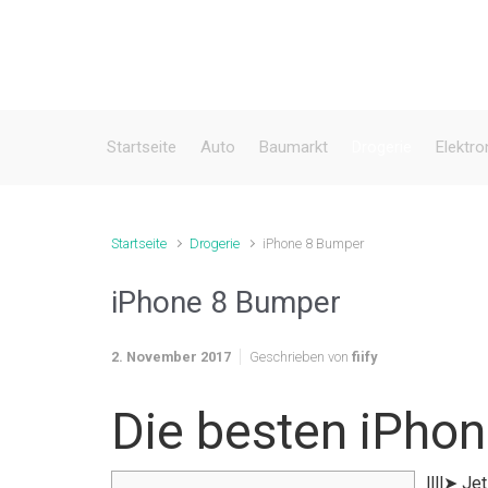
Zum Hauptinhalt springen
Startseite
Auto
Baumarkt
Drogerie
Elektro
Startseite
Drogerie
iPhone 8 Bumper
iPhone 8 Bumper
2. November 2017
Geschrieben von
fiify
Die besten iPho
llll➤ J