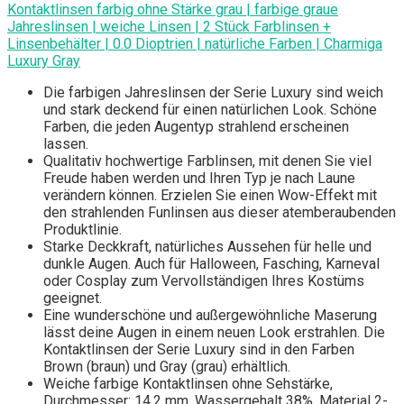
Kontaktlinsen farbig ohne Stärke grau | farbige graue
Jahreslinsen | weiche Linsen | 2 Stück Farblinsen +
Linsenbehälter | 0.0 Dioptrien | natürliche Farben | Charmiga
Luxury Gray
Die farbigen Jahreslinsen der Serie Luxury sind weich
und stark deckend für einen natürlichen Look. Schöne
Farben, die jeden Augentyp strahlend erscheinen
lassen.
Qualitativ hochwertige Farblinsen, mit denen Sie viel
Freude haben werden und Ihren Typ je nach Laune
verändern können. Erzielen Sie einen Wow-Effekt mit
den strahlenden Funlinsen aus dieser atemberaubenden
Produktlinie.
Starke Deckkraft, natürliches Aussehen für helle und
dunkle Augen. Auch für Halloween, Fasching, Karneval
oder Cosplay zum Vervollständigen Ihres Kostüms
geeignet.
Eine wunderschöne und außergewöhnliche Maserung
lässt deine Augen in einem neuen Look erstrahlen. Die
Kontaktlinsen der Serie Luxury sind in den Farben
Brown (braun) und Gray (grau) erhältlich.
Weiche farbige Kontaktlinsen ohne Sehstärke,
Durchmesser: 14.2 mm, Wassergehalt 38%, Material 2-