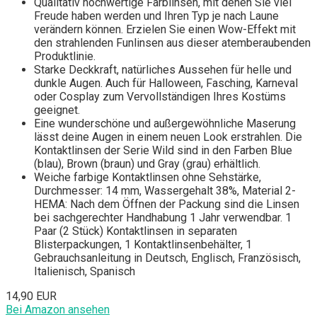
Qualitativ hochwertige Farblinsen, mit denen Sie viel
Freude haben werden und Ihren Typ je nach Laune
verändern können. Erzielen Sie einen Wow-Effekt mit
den strahlenden Funlinsen aus dieser atemberaubenden
Produktlinie.
Starke Deckkraft, natürliches Aussehen für helle und
dunkle Augen. Auch für Halloween, Fasching, Karneval
oder Cosplay zum Vervollständigen Ihres Kostüms
geeignet.
Eine wunderschöne und außergewöhnliche Maserung
lässt deine Augen in einem neuen Look erstrahlen. Die
Kontaktlinsen der Serie Wild sind in den Farben Blue
(blau), Brown (braun) und Gray (grau) erhältlich.
Weiche farbige Kontaktlinsen ohne Sehstärke,
Durchmesser: 14 mm, Wassergehalt 38%, Material 2-
HEMA: Nach dem Öffnen der Packung sind die Linsen
bei sachgerechter Handhabung 1 Jahr verwendbar. 1
Paar (2 Stück) Kontaktlinsen in separaten
Blisterpackungen, 1 Kontaktlinsenbehälter, 1
Gebrauchsanleitung in Deutsch, Englisch, Französisch,
Italienisch, Spanisch
14,90 EUR
Bei Amazon ansehen