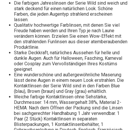
Die farbigen Jahreslinsen der Serie Wild sind weich und
stark deckend für einen natürlichen Look. Schöne
Farben, die jeden Augentyp strahlend erscheinen
lassen.
Qualitativ hochwertige Farblinsen, mit denen Sie viel
Freude haben werden und Ihren Typ je nach Laune
verändern können. Erzielen Sie einen Wow-Effekt mit
den strahlenden Funlinsen aus dieser atemberaubenden
Produktlinie.
Starke Deckkraft, natürliches Aussehen für helle und
dunkle Augen. Auch für Halloween, Fasching, Karneval
oder Cosplay zum Vervollständigen Ihres Kostüms
geeignet.
Eine wunderschöne und außergewöhnliche Maserung
lässt deine Augen in einem neuen Look erstrahlen. Die
Kontaktlinsen der Serie Wild sind in den Farben Blue
(blau), Brown (braun) und Gray (grau) erhältlich.
Weiche farbige Kontaktlinsen ohne Sehstärke,
Durchmesser: 14 mm, Wassergehalt 38%, Material 2-
HEMA: Nach dem Öffnen der Packung sind die Linsen
bei sachgerechter Handhabung 1 Jahr verwendbar. 1
Paar (2 Stück) Kontaktlinsen in separaten
Blisterpackungen, 1 Kontaktlinsenbehälter, 1
Gebrauchsanleitung in Deutsch, Englisch, Französisch,