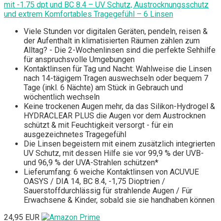
mit -1.75 dpt und BC 8.4 – UV Schutz, Austrocknungsschutz
und extrem Komfortables Tragegefühl – 6 Linsen
Viele Stunden vor digitalen Geräten, pendeln, reisen &
der Aufenthalt in klimatisierten Räumen zählen zum
Alltag? - Die 2-Wochenlinsen sind die perfekte Sehhilfe
für anspruchsvolle Umgebungen
Kontaktlinsen für Tag und Nacht: Wahlweise die Linsen
nach 14-tägigem Tragen auswechseln oder bequem 7
Tage (inkl. 6 Nächte) am Stück in Gebrauch und
wöchentlich wechseln
Keine trockenen Augen mehr, da das Silikon-Hydrogel &
HYDRACLEAR PLUS die Augen vor dem Austrocknen
schützt & mit Feuchtigkeit versorgt - für ein
ausgezeichnetes Tragegefühl
Die Linsen begeistern mit einem zusätzlich integrierten
UV Schutz, mit dessen Hilfe sie vor 99,9 % der UVB-
und 96,9 % der UVA-Strahlen schützen*
Lieferumfang: 6 weiche Kontaktlinsen von ACUVUE
OASYS / DIA 14, BC 8.4, -1,75 Dioptrien /
Sauerstoffdurchlässig für strahlende Augen / Für
Erwachsene & Kinder, sobald sie sie handhaben können
24,95 EUR