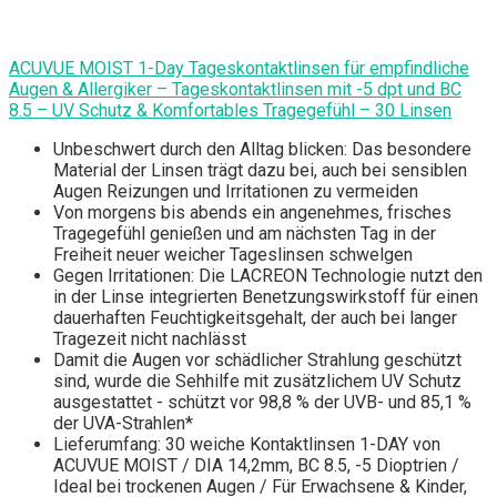
ACUVUE MOIST 1-Day Tageskontaktlinsen für empfindliche
Augen & Allergiker – Tageskontaktlinsen mit -5 dpt und BC
8.5 – UV Schutz & Komfortables Tragegefühl – 30 Linsen
Unbeschwert durch den Alltag blicken: Das besondere
Material der Linsen trägt dazu bei, auch bei sensiblen
Augen Reizungen und Irritationen zu vermeiden
Von morgens bis abends ein angenehmes, frisches
Tragegefühl genießen und am nächsten Tag in der
Freiheit neuer weicher Tageslinsen schwelgen
Gegen Irritationen: Die LACREON Technologie nutzt den
in der Linse integrierten Benetzungswirkstoff für einen
dauerhaften Feuchtigkeitsgehalt, der auch bei langer
Tragezeit nicht nachlässt
Damit die Augen vor schädlicher Strahlung geschützt
sind, wurde die Sehhilfe mit zusätzlichem UV Schutz
ausgestattet - schützt vor 98,8 % der UVB- und 85,1 %
der UVA-Strahlen*
Lieferumfang: 30 weiche Kontaktlinsen 1-DAY von
ACUVUE MOIST / DIA 14,2mm, BC 8.5, -5 Dioptrien /
Ideal bei trockenen Augen / Für Erwachsene & Kinder,