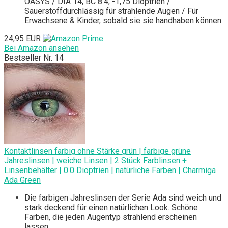
OASYS / DIA 14, BC 8.4, -1,75 Dioptrien /
Sauerstoffdurchlässig für strahlende Augen / Für
Erwachsene & Kinder, sobald sie sie handhaben können
24,95 EUR
Bei Amazon ansehen
Bestseller Nr. 14
Kontaktlinsen farbig ohne Stärke grün | farbige grüne
Jahreslinsen | weiche Linsen | 2 Stück Farblinsen +
Linsenbehälter | 0.0 Dioptrien | natürliche Farben | Charmiga
Ada Green
Die farbigen Jahreslinsen der Serie Ada sind weich und
stark deckend für einen natürlichen Look. Schöne
Farben, die jeden Augentyp strahlend erscheinen
lassen.