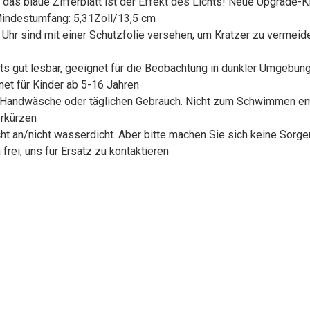
, das blaue Zifferblatt ist der Effekt des Lichts! Neue Upgrade
 Mindestumfang: 5,31Zoll/13,5 cm
r Uhr sind mit einer Schutzfolie versehen, um Kratzer zu verme
s gut lesbar, geeignet für die Beobachtung in dunkler Umgebung,
et für Kinder ab 5-16 Jahren
e Handwäsche oder täglichen Gebrauch. Nicht zum Schwimmen emp
erkürzen
ht an/nicht wasserdicht. Aber bitte machen Sie sich keine Sorgen,
 frei, uns für Ersatz zu kontaktieren