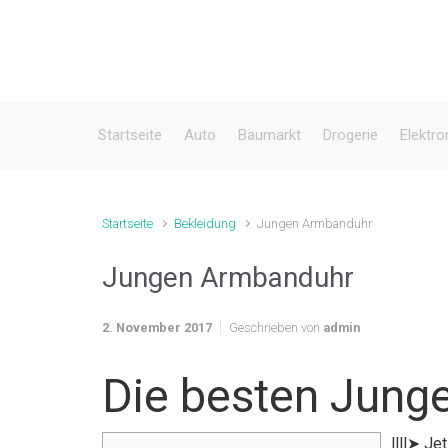
Zum Hauptinhalt springen
Startseite
Auto
Baumarkt
Drogerie
Elektro
Startseite
Bekleidung
Jungen Armbanduhr
Jungen Armbanduhr
2. November 2017
Geschrieben von
admin
Die besten Jung
llll➤ J