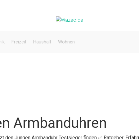
nik
Freizeit
Haushalt
Wohnen
en Armbanduhren
etzt den Jungen Armbanduhr Testsieger finden ✅ Ratgeber, Erfah