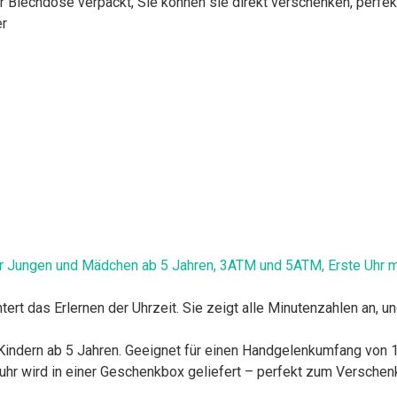
r Blechdose verpackt, Sie können sie direkt verschenken, perfek
er
für Jungen und Mädchen ab 5 Jahren, 3ATM und 5ATM, Erste Uhr 
htert das Erlernen der Uhrzeit. Sie zeigt alle Minutenzahlen an, u
indern ab 5 Jahren. Geeignet für einen Handgelenkumfang von
hr wird in einer Geschenkbox geliefert – perfekt zum Verschenk