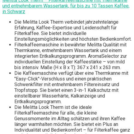
Melitta Look Therm – Filterkaffeemaschine mit Thermkanne
und entnehmbarem Wassertank, für bis zu 10 Tassen Kaffee,
in Schwarz
Die Melitta Look Therm verbindet jahrzehntelange
Erfahrung, Kaffee-Expertise und Leidenschaft für
Filterkaffee. Sie bietet individuelle
Einstellungsmöglichkeiten und höchsten Bedienkomfort.
Filterkaffeemaschine in bewährter Melitta Qualität mit
Thermkanne, entnehmbarem Wassertank und einem
integrierten Entkalkungsprogramm. AromaSelector zur
individuellen Einstellung der Kaffeestärke – von mild
bis intensiv. Maße (H x B x T): 367 x 241 x 263 mm.
Die Kaffeemaschine verfügt über eine Thermkanne mit
"Easy-Click"-Verschluss und einen praktischen
Schwenkfilter mit entnehmbarem Filtereinsatz und
Tropfstopp. Sie bietet einen 3-in-1 Kalkschutz mit
einstellbarer Wasserhärte, Kalkanzeige und
Entkalkungsprogramm.
Die Melitta Look Therm ist die ideale
Filterkaffeemaschine für alle, die kleine
Genussmomente im Alltag schätzen und ihren Kaffee
länger warmhalten möchten. Sie bietet ein Plus an
Individualität und Bedienkomfort – für Filterkaffee ganz