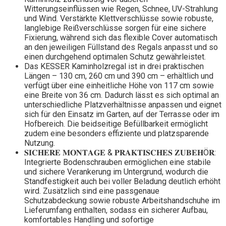
Witterungseinflüssen wie Regen, Schnee, UV-Strahlung
und Wind. Verstärkte Klettverschlüsse sowie robuste,
langlebige Reißverschlüsse sorgen für eine sichere
Fixierung, während sich das flexible Cover automatisch
an den jeweiligen Füllstand des Regals anpasst und so
einen durchgehend optimalen Schutz gewährleistet.
Das KESSER Kaminholzregal ist in drei praktischen
Längen – 130 cm, 260 cm und 390 cm – erhältlich und
verfügt über eine einheitliche Höhe von 117 cm sowie
eine Breite von 36 cm. Dadurch lässt es sich optimal an
unterschiedliche Platzverhältnisse anpassen und eignet
sich für den Einsatz im Garten, auf der Terrasse oder im
Hofbereich. Die beidseitige Befüllbarkeit ermöglicht
zudem eine besonders effiziente und platzsparende
Nutzung.
𝐒𝐈𝐂𝐇𝐄𝐑𝐄 𝐌𝐎𝐍𝐓𝐀𝐆𝐄 & 𝐏𝐑𝐀𝐊𝐓𝐈𝐒𝐂𝐇𝐄𝐒 𝐙𝐔𝐁𝐄𝐇Ö𝐑:
Integrierte Bodenschrauben ermöglichen eine stabile
und sichere Verankerung im Untergrund, wodurch die
Standfestigkeit auch bei voller Beladung deutlich erhöht
wird. Zusätzlich sind eine passgenaue
Schutzabdeckung sowie robuste Arbeitshandschuhe im
Lieferumfang enthalten, sodass ein sicherer Aufbau,
komfortables Handling und sofortige