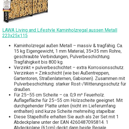
LAWA Living and Lifestyle Kaminholzregal aussen Metall
223x25x115
Kaminholzregal außen Metall – massiv & tragfähig. Ca.
15 kg Eigengewicht, 1 mm Material, 35×35 mm Rohre,
geschraubte Verbindungen, Pulverbeschichtung.
Tragfähigkeit bis 800 kg.
Verzinkt + pulverbeschichtet – extra Korrosionsschutz.
Verzinken = Zinkschicht (wie bei Außentreppen,
Gartentoren, Straßenlaternen, Gabionen). Zusammen mit
Pulverbeschichtung: starker Rost-/Witterungsschutz für
draußen.
Für 25–55 cm Scheite – ca. 0,9 m³ Feuerholz.
Auflagefläche für 25–55 cm Holzscheite geeignet. Mit
durchgehender Platte unten (nicht im Lieferumfang
enthalten) sind kurze Scheite mehrreihig stapelbar.
Diese Stapelhilfe erhalten Sie auch als 2er Set mit 1
Abdeckplane unter der EAN 4260487095814. 1
Abdeckplane (61cm) deckt dann beide Regale