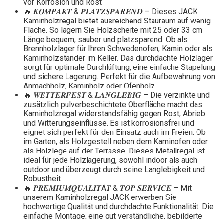
vor Korrosion und Rost
🔥 𝑲𝑶𝑴𝑷𝑨𝑲𝑻 & 𝑷𝑳𝑨𝑻𝒁𝑺𝑷𝑨𝑹𝑬𝑵𝑫 – Dieses JACK
Kaminholzregal bietet ausreichend Stauraum auf wenig
Fläche. So lagern Sie Holzscheite mit 25 oder 33 cm
Länge bequem, sauber und platzsparend. Ob als
Brennholzlager für Ihren Schwedenofen, Kamin oder als
Kaminholzständer im Keller. Das durchdachte Holzlager
sorgt für optimale Durchlüftung, eine einfache Stapelung
und sichere Lagerung. Perfekt für die Aufbewahrung von
Anmachholz, Kaminholz oder Ofenholz
🔥 𝑾𝑬𝑻𝑻𝑬𝑹𝑭𝑬𝑺𝑻 & 𝑳𝑨𝑵𝑮𝑳𝑬𝑩𝑰𝑮 – Die verzinkte und
zusätzlich pulverbeschichtete Oberfläche macht das
Kaminholzregal widerstandsfähig gegen Rost, Abrieb
und Witterungseinflüsse. Es ist korrosionsfrei und
eignet sich perfekt für den Einsatz auch im Freien. Ob
im Garten, als Holzgestell neben dem Kaminofen oder
als Holzlege auf der Terrasse. Dieses Metallregal ist
ideal für jede Holzlagerung, sowohl indoor als auch
outdoor und überzeugt durch seine Langlebigkeit und
Robustheit
🔥 𝑷𝑹𝑬𝑴𝑰𝑼𝑴𝑸𝑼𝑨𝑳𝑰𝑻Ä𝑻 & 𝑻𝑶𝑷 𝑺𝑬𝑹𝑽𝑰𝑪𝑬 – Mit
unserem Kaminholzregal JACK erwerben Sie
hochwertige Qualität und durchdachte Funktionalität. Die
einfache Montage, eine gut verständliche, bebilderte