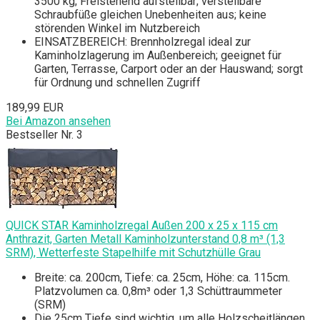
3500 kg; Freistehend aufstellbar; verstellbare
Schraubfüße gleichen Unebenheiten aus; keine
störenden Winkel im Nutzbereich
EINSATZBEREICH: Brennholzregal ideal zur
Kaminholzlagerung im Außenbereich; geeignet für
Garten, Terrasse, Carport oder an der Hauswand; sorgt
für Ordnung und schnellen Zugriff
189,99 EUR
Bei Amazon ansehen
Bestseller Nr. 3
QUICK STAR Kaminholzregal Außen 200 x 25 x 115 cm
Anthrazit, Garten Metall Kaminholzunterstand 0,8 m³ (1,3
SRM), Wetterfeste Stapelhilfe mit Schutzhülle Grau
Breite: ca. 200cm, Tiefe: ca. 25cm, Höhe: ca. 115cm.
Platzvolumen ca. 0,8m³ oder 1,3 Schüttraummeter
(SRM)
Die 25cm Tiefe sind wichtig, um alle Holzscheitlängen