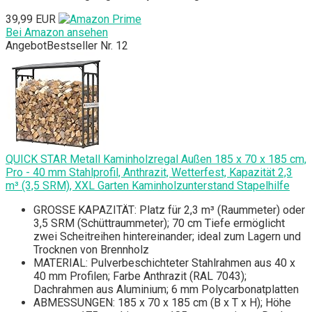
39,99 EUR
Bei Amazon ansehen
Angebot
Bestseller Nr. 12
QUICK STAR Metall Kaminholzregal Außen 185 x 70 x 185 cm,
Pro - 40 mm Stahlprofil, Anthrazit, Wetterfest, Kapazität 2,3
m³ (3,5 SRM), XXL Garten Kaminholzunterstand Stapelhilfe
GROSSE KAPAZITÄT: Platz für 2,3 m³ (Raummeter) oder
3,5 SRM (Schüttraummeter); 70 cm Tiefe ermöglicht
zwei Scheitreihen hintereinander; ideal zum Lagern und
Trocknen von Brennholz
MATERIAL: Pulverbeschichteter Stahlrahmen aus 40 x
40 mm Profilen; Farbe Anthrazit (RAL 7043);
Dachrahmen aus Aluminium; 6 mm Polycarbonatplatten
ABMESSUNGEN: 185 x 70 x 185 cm (B x T x H); Höhe