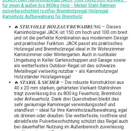
für innen & außen bis 800kg Holz - Metall Stahl Rahmen
pulverbeschichtet rostfrei Brennholzregal Holzregal
Kaminholz Aufbewahrung für Brennholz
🔥 𝑺𝑻𝑰𝑳𝑽𝑶𝑳𝑳𝑬 𝑯𝑶𝑳𝒁𝑨𝑼𝑭𝑩𝑬𝑾𝑨𝑯𝑹𝑼𝑵𝑮 – Dieses
Kaminholzregal JACK ist 150 cm hoch und 100 cm breit
und ist die perfekte Kombination aus modernem Design
und praktischer Funktion. JACK passt als praktisches
Holzregal und Brennholzregal ideal in Ihr Wohnzimmer
Kaminzimmer oder Wintergarten. Auch in rustikaler
Umgebung in Keller Gartenschuppen und Garage sowie
als wetterfestes Outdoor-Regal ist das schwarze
Metallregal vielseitig nutzbar – als Kaminholzregal
Holzständer Holzlagerregal
🔥 𝑺𝑻𝑨𝑩𝑰𝑳 & 𝑺𝑰𝑪𝑯𝑬𝑹 – Die robuste Konstruktion aus
40 x 20 mm starken, gehärteten Vierkant-Stahlrohren
trägt zuverlässig bis zu 800 kg Feuerholz, Brennholz
oder Anfeuerholz. Dank drei Querstreben bleibt das
sehr geräumige Kaminregal verwindungssteif und
standfest – ideal für Ihre Kaminholzaufbewahrung, egal
ob drinnen oder draußen. Die wetterfeste, rostfreie und
abriebfeste Pulverbeschichtung schützt das Regal auch
bei dauerhafter Nutzung im Außenbereich zuverlässig