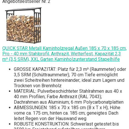
Angebot
Bestseller Nr. 2
QUICK STAR Metall Kaminholzregal Außen 185 x 70 x 185 cm,
Pro - 40 mm Stahlprofil, Anthrazit, Wetterfest, Kapazität 2,3
m³ (3,5 SRM), XXL Garten Kaminholzunterstand Stapelhilfe
GROSSE KAPAZITÄT: Platz für 2,3 m³ (Raummeter) oder
3,5 SRM (Schüttraummeter); 70 cm Tiefe ermöglicht
zwei Scheitreihen hintereinander; ideal zum Lagern und
Trocknen von Brennholz
MATERIAL: Pulverbeschichteter Stahlrahmen aus 40 x
40 mm Profilen; Farbe Anthrazit (RAL 7043);
Dachrahmen aus Aluminium; 6 mm Polycarbonatplatten
ABMESSUNGEN: 185 x 70 x 185 cm (B x T x H); Höhe
vorne ca. 175 cm, hinten ca. 185 cm; geneigtes Dach
leitet Regen von der Hauswand weg
ROBUSTE KONSTRUKTION: Schwerlast getestet bis