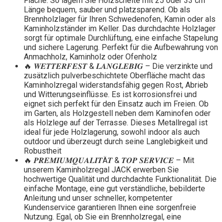
Fläche. So lagern Sie Holzscheite mit 25 oder 33 cm
Länge bequem, sauber und platzsparend. Ob als
Brennholzlager für Ihren Schwedenofen, Kamin oder als
Kaminholzständer im Keller. Das durchdachte Holzlager
sorgt für optimale Durchlüftung, eine einfache Stapelung
und sichere Lagerung. Perfekt für die Aufbewahrung von
Anmachholz, Kaminholz oder Ofenholz
🔥 𝑾𝑬𝑻𝑻𝑬𝑹𝑭𝑬𝑺𝑻 & 𝑳𝑨𝑵𝑮𝑳𝑬𝑩𝑰𝑮 – Die verzinkte und
zusätzlich pulverbeschichtete Oberfläche macht das
Kaminholzregal widerstandsfähig gegen Rost, Abrieb
und Witterungseinflüsse. Es ist korrosionsfrei und
eignet sich perfekt für den Einsatz auch im Freien. Ob
im Garten, als Holzgestell neben dem Kaminofen oder
als Holzlege auf der Terrasse. Dieses Metallregal ist
ideal für jede Holzlagerung, sowohl indoor als auch
outdoor und überzeugt durch seine Langlebigkeit und
Robustheit
🔥 𝑷𝑹𝑬𝑴𝑰𝑼𝑴𝑸𝑼𝑨𝑳𝑰𝑻Ä𝑻 & 𝑻𝑶𝑷 𝑺𝑬𝑹𝑽𝑰𝑪𝑬 – Mit
unserem Kaminholzregal JACK erwerben Sie
hochwertige Qualität und durchdachte Funktionalität. Die
einfache Montage, eine gut verständliche, bebilderte
Anleitung und unser schneller, kompetenter
Kundenservice garantieren Ihnen eine sorgenfreie
Nutzung. Egal, ob Sie ein Brennholzregal, eine