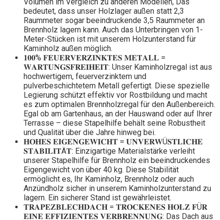
Volumen im Vergleich zu anderen Modellen, Das
bedeutet, dass unser Holzlager außen statt 2,3
Raummeter sogar beeindruckende 3,5 Raummeter an
Brennholz lagern kann. Auch das Unterbringen von 1-
Meter-Stücken ist mit unserem Holzunterstand für
Kaminholz außen möglich.
𝟏𝟎𝟎% 𝐅𝐄𝐔𝐄𝐑𝐕𝐄𝐑𝐙𝐈𝐍𝐊𝐓𝐄𝐒 𝐌𝐄𝐓𝐀𝐋𝐋 =
𝐖𝐀𝐑𝐓𝐔𝐍𝐆𝐒𝐅𝐑𝐄𝐈𝐇𝐄𝐈𝐓: Unser Kaminholzregal ist aus
hochwertigem, feuerverzinktem und
pulverbeschichtetem Metall gefertigt. Diese spezielle
Legierung schützt effektiv vor Rostbildung und macht
es zum optimalen Brennholzregal für den Außenbereich.
Egal ob am Gartenhaus, an der Hauswand oder auf Ihrer
Terrasse – diese Stapelhilfe behält seine Robustheit
und Qualität über die Jahre hinweg bei.
𝐇𝐎𝐇𝐄𝐒 𝐄𝐈𝐆𝐄𝐍𝐆𝐄𝐖𝐈𝐂𝐇𝐓 = 𝐔𝐍𝐕𝐄𝐑𝐖Ü𝐒𝐓𝐋𝐈𝐂𝐇𝐄
𝐒𝐓𝐀𝐁𝐈𝐋𝐈𝐓Ä𝐓: Einzigartige Materialstärke verleiht
unserer Stapelhilfe für Brennholz ein beeindruckendes
Eigengewicht von über 40 kg. Diese Stabilität
ermöglicht es, Ihr Kaminholz, Brennholz oder auch
Anzündholz sicher in unserem Kaminholzunterstand zu
lagern. Ein sicherer Stand ist gewährleistet.
𝐓𝐑𝐀𝐏𝐄𝐙𝐁𝐋𝐄𝐂𝐇𝐃𝐀𝐂𝐇 = 𝐓𝐑𝐎𝐂𝐊𝐄𝐍𝐄𝐒 𝐇𝐎𝐋𝐙 𝐅Ü𝐑
𝐄𝐈𝐍𝐄 𝐄𝐅𝐅𝐈𝐙𝐈𝐄𝐍𝐓𝐄𝐒 𝐕𝐄𝐑𝐁𝐑𝐄𝐍𝐍𝐔𝐍𝐆: Das Dach aus