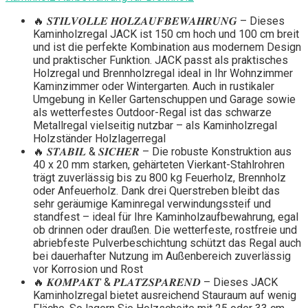
🔥 𝑺𝑻𝑰𝑳𝑽𝑶𝑳𝑳𝑬 𝑯𝑶𝑳𝒁𝑨𝑼𝑭𝑩𝑬𝑾𝑨𝑯𝑹𝑼𝑵𝑮 – Dieses
Kaminholzregal JACK ist 150 cm hoch und 100 cm breit
und ist die perfekte Kombination aus modernem Design
und praktischer Funktion. JACK passt als praktisches
Holzregal und Brennholzregal ideal in Ihr Wohnzimmer
Kaminzimmer oder Wintergarten. Auch in rustikaler
Umgebung in Keller Gartenschuppen und Garage sowie
als wetterfestes Outdoor-Regal ist das schwarze
Metallregal vielseitig nutzbar – als Kaminholzregal
Holzständer Holzlagerregal
🔥 𝑺𝑻𝑨𝑩𝑰𝑳 & 𝑺𝑰𝑪𝑯𝑬𝑹 – Die robuste Konstruktion aus
40 x 20 mm starken, gehärteten Vierkant-Stahlrohren
trägt zuverlässig bis zu 800 kg Feuerholz, Brennholz
oder Anfeuerholz. Dank drei Querstreben bleibt das
sehr geräumige Kaminregal verwindungssteif und
standfest – ideal für Ihre Kaminholzaufbewahrung, egal
ob drinnen oder draußen. Die wetterfeste, rostfreie und
abriebfeste Pulverbeschichtung schützt das Regal auch
bei dauerhafter Nutzung im Außenbereich zuverlässig
vor Korrosion und Rost
🔥 𝑲𝑶𝑴𝑷𝑨𝑲𝑻 & 𝑷𝑳𝑨𝑻𝒁𝑺𝑷𝑨𝑹𝑬𝑵𝑫 – Dieses JACK
Kaminholzregal bietet ausreichend Stauraum auf wenig