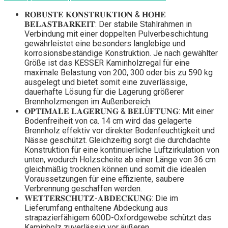
𝐑𝐎𝐁𝐔𝐒𝐓𝐄 𝐊𝐎𝐍𝐒𝐓𝐑𝐔𝐊𝐓𝐈𝐎𝐍 & 𝐇𝐎𝐇𝐄
𝐁𝐄𝐋𝐀𝐒𝐓𝐁𝐀𝐑𝐊𝐄𝐈𝐓: Der stabile Stahlrahmen in
Verbindung mit einer doppelten Pulverbeschichtung
gewährleistet eine besonders langlebige und
korrosionsbeständige Konstruktion. Je nach gewählter
Größe ist das KESSER Kaminholzregal für eine
maximale Belastung von 200, 300 oder bis zu 590 kg
ausgelegt und bietet somit eine zuverlässige,
dauerhafte Lösung für die Lagerung größerer
Brennholzmengen im Außenbereich.
𝐎𝐏𝐓𝐈𝐌𝐀𝐋𝐄 𝐋𝐀𝐆𝐄𝐑𝐔𝐍𝐆 & 𝐁𝐄𝐋Ü𝐅𝐓𝐔𝐍𝐆: Mit einer
Bodenfreiheit von ca. 14 cm wird das gelagerte
Brennholz effektiv vor direkter Bodenfeuchtigkeit und
Nässe geschützt. Gleichzeitig sorgt die durchdachte
Konstruktion für eine kontinuierliche Luftzirkulation von
unten, wodurch Holzscheite ab einer Länge von 36 cm
gleichmäßig trocknen können und somit die idealen
Voraussetzungen für eine effiziente, saubere
Verbrennung geschaffen werden.
𝐖𝐄𝐓𝐓𝐄𝐑𝐒𝐂𝐇𝐔𝐓𝐙-𝐀𝐁𝐃𝐄𝐂𝐊𝐔𝐍𝐆: Die im
Lieferumfang enthaltene Abdeckung aus
strapazierfähigem 600D-Oxfordgewebe schützt das
Kaminholz zuverlässig vor äußeren