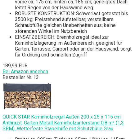
vorne ca. 175 cm, hinten ca. 185 cm; geneigtes Dach
leitet Regen von der Hauswand weg
ROBUSTE KONSTRUKTION: Schwerlast getestet bis
3500 kg; Freistehend aufstellbar; verstellbare
Schraubfüße gleichen Unebenheiten aus; keine
störenden Winkel im Nutzbereich
EINSATZBEREICH: Brennholzregal ideal zur
Kaminholzlagerung im Außenbereich; geeignet für
Garten, Terrasse, Carport oder an der Hauswand; sorgt
für Ordnung und schnellen Zugriff
189,99 EUR
Bei Amazon ansehen
Bestseller Nr. 13
QUICK STAR Kaminholzregal Außen 200 x 25 x 115 cm
Anthrazit, Garten Metall Kaminholzunterstand 0,8 m³ (1,3
SRM), Wetterfeste Stapelhilfe mit Schutzhülle Grau