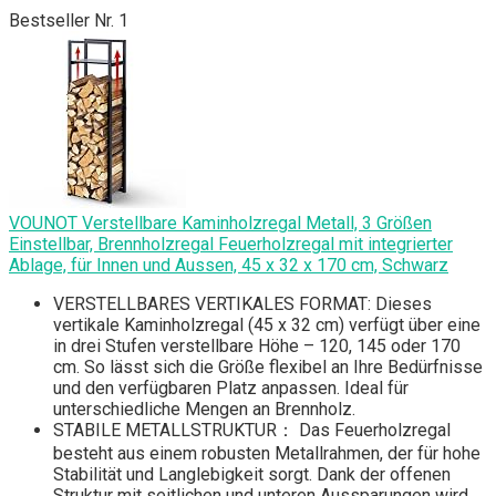
Bestseller Nr. 1
VOUNOT Verstellbare Kaminholzregal Metall, 3 Größen
Einstellbar, Brennholzregal Feuerholzregal mit integrierter
Ablage, für Innen und Aussen, 45 x 32 x 170 cm, Schwarz
VERSTELLBARES VERTIKALES FORMAT: Dieses
vertikale Kaminholzregal (45 x 32 cm) verfügt über eine
in drei Stufen verstellbare Höhe – 120, 145 oder 170
cm. So lässt sich die Größe flexibel an Ihre Bedürfnisse
und den verfügbaren Platz anpassen. Ideal für
unterschiedliche Mengen an Brennholz.
STABILE METALLSTRUKTUR： Das Feuerholzregal
besteht aus einem robusten Metallrahmen, der für hohe
Stabilität und Langlebigkeit sorgt. Dank der offenen
Struktur mit seitlichen und unteren Aussparungen wird