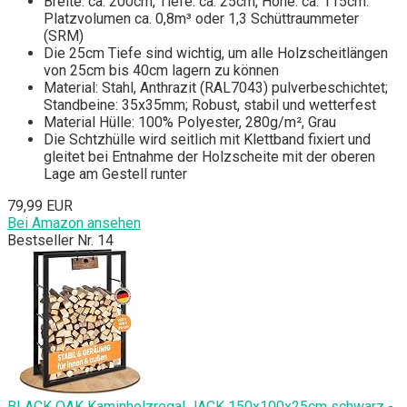
Breite: ca. 200cm, Tiefe: ca. 25cm, Höhe: ca. 115cm.
Platzvolumen ca. 0,8m³ oder 1,3 Schüttraummeter
(SRM)
Die 25cm Tiefe sind wichtig, um alle Holzscheitlängen
von 25cm bis 40cm lagern zu können
Material: Stahl, Anthrazit (RAL7043) pulverbeschichtet;
Standbeine: 35x35mm; Robust, stabil und wetterfest
Material Hülle: 100% Polyester, 280g/m², Grau
Die Schtzhülle wird seitlich mit Klettband fixiert und
gleitet bei Entnahme der Holzscheite mit der oberen
Lage am Gestell runter
79,99 EUR
Bei Amazon ansehen
Bestseller Nr. 14
BLACK OAK Kaminholzregal JACK 150x100x25cm schwarz -