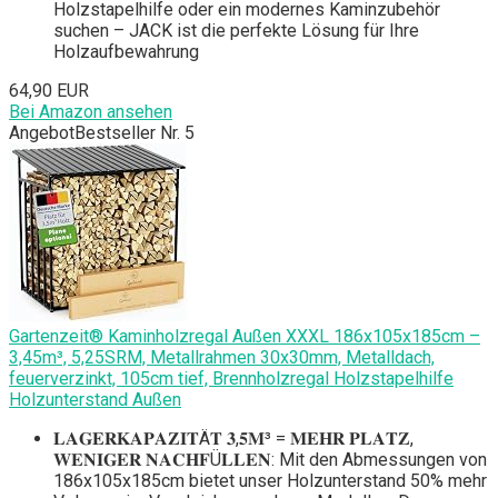
Holzstapelhilfe oder ein modernes Kaminzubehör
suchen – JACK ist die perfekte Lösung für Ihre
Holzaufbewahrung
64,90 EUR
Bei Amazon ansehen
Angebot
Bestseller Nr. 5
Gartenzeit® Kaminholzregal Außen XXXL 186x105x185cm –
3,45m³, 5,25SRM, Metallrahmen 30x30mm, Metalldach,
feuerverzinkt, 105cm tief, Brennholzregal Holzstapelhilfe
Holzunterstand Außen
𝐋𝐀𝐆𝐄𝐑𝐊𝐀𝐏𝐀𝐙𝐈𝐓Ä𝐓 𝟑,𝟓𝐌³ = 𝐌𝐄𝐇𝐑 𝐏𝐋𝐀𝐓𝐙,
𝐖𝐄𝐍𝐈𝐆𝐄𝐑 𝐍𝐀𝐂𝐇𝐅Ü𝐋𝐋𝐄𝐍: Mit den Abmessungen von
186x105x185cm bietet unser Holzunterstand 50% mehr