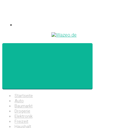
Startseite
Auto
Baumarkt
Drogerie
Elektronik
Freizeit
Haushalt