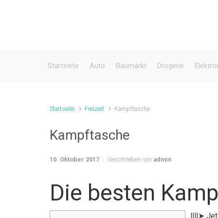
Zum Hauptinhalt springen
Startseite
Auto
Baumarkt
Drogerie
Elektro
Startseite
Freizeit
Kampftasche
Kampftasche
10. Oktober 2017
Geschrieben von
admin
Die besten Kamp
llll➤ J