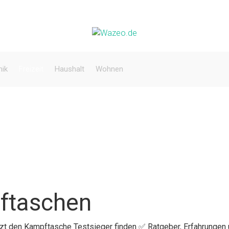
nik
Freizeit
Haushalt
Wohnen
ftaschen
etzt den Kampftasche Testsieger finden ✅ Ratgeber, Erfahrungen 