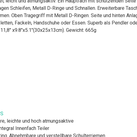
el, leicht und atmungsaktiv. Ein Hauptfach mit schützenden Seit
agen Schleifen, Metall D-Ringe und Schnallen. Erweiterbare Tas
men. Oben Tragegriff mit Metall D-Ringen. Seite und hinten Anla
abletten, Fackeln, Handschuhe oder Essen. Superb als Pendler ode
 11,8" x9.8"x5.1"(30x25x13cm). Gewicht: 665g
OS
are, leichte und hoch atmungsaktive
tegral Innenfach Teiler
Ring. Abnehmbare und verstellbare Schulterriemen