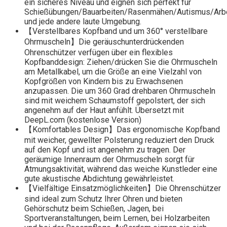
ein sicheres Niveau und eignen sich perfekt für
Schießübungen/Bauarbeiten/Rasenmähen/Autismus/Arbe
und jede andere laute Umgebung.
【Verstellbares Kopfband und um 360° verstellbare
Ohrmuscheln】Die geräuschunterdrückenden
Ohrenschützer verfügen über ein flexibles
Kopfbanddesign: Ziehen/drücken Sie die Ohrmuscheln
am Metallkabel, um die Größe an eine Vielzahl von
Kopfgrößen von Kindern bis zu Erwachsenen
anzupassen. Die um 360 Grad drehbaren Ohrmuscheln
sind mit weichem Schaumstoff gepolstert, der sich
angenehm auf der Haut anfühlt. Übersetzt mit
DeepL.com (kostenlose Version)
【Komfortables Design】Das ergonomische Kopfband
mit weicher, gewellter Polsterung reduziert den Druck
auf den Kopf und ist angenehm zu tragen. Der
geräumige Innenraum der Ohrmuscheln sorgt für
Atmungsaktivität, während das weiche Kunstleder eine
gute akustische Abdichtung gewährleistet.
【Vielfältige Einsatzmöglichkeiten】Die Ohrenschützer
sind ideal zum Schutz Ihrer Ohren und bieten
Gehörschutz beim Schießen, Jagen, bei
Sportveranstaltungen, beim Lernen, bei Holzarbeiten