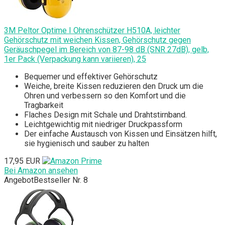
3M Peltor Optime I Ohrenschützer H510A, leichter
Gehörschutz mit weichen Kissen, Gehörschutz gegen
Geräuschpegel im Bereich von 87-98 dB (SNR 27dB), gelb,
1er Pack (Verpackung kann variieren), 25
Bequemer und effektiver Gehörschutz
Weiche, breite Kissen reduzieren den Druck um die
Ohren und verbessern so den Komfort und die
Tragbarkeit
Flaches Design mit Schale und Drahtstirnband.
Leichtgewichtig mit niedriger Druckpassform
Der einfache Austausch von Kissen und Einsätzen hilft,
sie hygienisch und sauber zu halten
17,95 EUR
Bei Amazon ansehen
Angebot
Bestseller Nr. 8