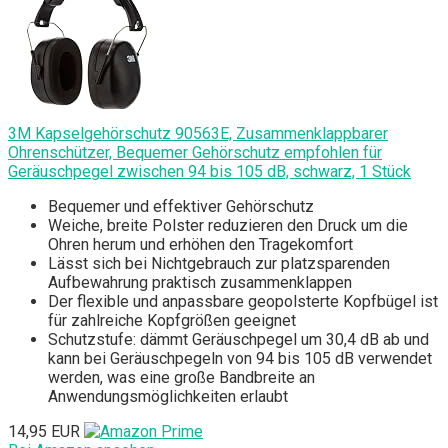
3M Kapselgehörschutz 90563E, Zusammenklappbarer
Ohrenschützer, Bequemer Gehörschutz empfohlen für
Geräuschpegel zwischen 94 bis 105 dB, schwarz, 1 Stück
Bequemer und effektiver Gehörschutz
Weiche, breite Polster reduzieren den Druck um die
Ohren herum und erhöhen den Tragekomfort
Lässt sich bei Nichtgebrauch zur platzsparenden
Aufbewahrung praktisch zusammenklappen
Der flexible und anpassbare geopolsterte Kopfbügel ist
für zahlreiche Kopfgrößen geeignet
Schutzstufe: dämmt Geräuschpegel um 30,4 dB ab und
kann bei Geräuschpegeln von 94 bis 105 dB verwendet
werden, was eine große Bandbreite an
Anwendungsmöglichkeiten erlaubt
14,95 EUR