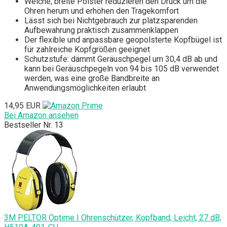
Weiche, breite Polster reduzieren den Druck um die
Ohren herum und erhöhen den Tragekomfort
Lässt sich bei Nichtgebrauch zur platzsparenden
Aufbewahrung praktisch zusammenklappen
Der flexible und anpassbare geopolsterte Kopfbügel ist
für zahlreiche Kopfgrößen geeignet
Schutzstufe: dämmt Geräuschpegel um 30,4 dB ab und
kann bei Geräuschpegeln von 94 bis 105 dB verwendet
werden, was eine große Bandbreite an
Anwendungsmöglichkeiten erlaubt
14,95 EUR
Bei Amazon ansehen
Bestseller Nr. 13
3M PELTOR Optime I Ohrenschützer, Kopfband, Leicht, 27 dB,