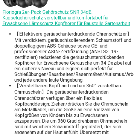
Floriogra 2er-Pack Gehörschutz SNR 34dB,
Kapselgehörschutz verstellbar und komfortabel für
Erwachsene Lärmschutz Kopfhörer für Baustelle Gartenarbeit
【Effektivere geräuschunterdrückende Ohrenschützer】
Mit verdicktem, geräuschisolierendem Schaumstoff und
doppellagigem ABS-Gehäuse sowie CE- und
professioneller ASIN-Zertifizierung (ANSI S3. 19-
zertifiziert) reduzieren die geräuschunterdrückenden
Kopfhörer für Erwachsene Geräusche um 34 Dezibel auf
ein sicheres Niveau und eignen sich perfekt für
Schießübungen/Bauarbeiten/Rasenmähen/Autismus/Arbe
und jede andere laute Umgebung.
【Verstellbares Kopfband und um 360° verstellbare
Ohrmuscheln】Die geräuschunterdrückenden
Ohrenschützer verfügen über ein flexibles
Kopfbanddesign: Ziehen/drücken Sie die Ohrmuscheln
am Metallkabel, um die Größe an eine Vielzahl von
Kopfgrößen von Kindern bis zu Erwachsenen
anzupassen. Die um 360 Grad drehbaren Ohrmuscheln
sind mit weichem Schaumstoff gepolstert, der sich
angenehm auf der Haut anfühlt. Übersetzt mit