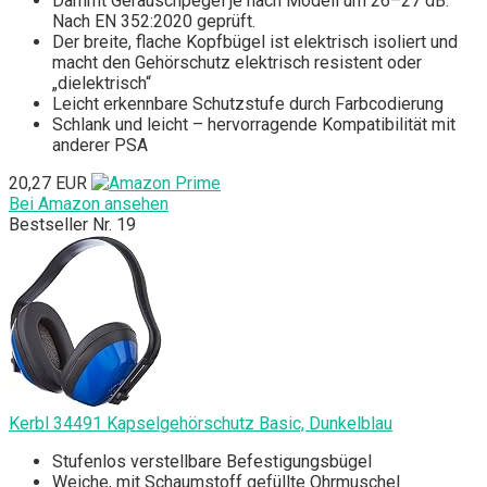
Dämmt Geräuschpegel je nach Modell um 26–27 dB.
Nach EN 352:2020 geprüft.
Der breite, flache Kopfbügel ist elektrisch isoliert und
macht den Gehörschutz elektrisch resistent oder
„dielektrisch“
Leicht erkennbare Schutzstufe durch Farbcodierung
Schlank und leicht – hervorragende Kompatibilität mit
anderer PSA
20,27 EUR
Bei Amazon ansehen
Bestseller Nr. 19
Kerbl 34491 Kapselgehörschutz Basic, Dunkelblau
Stufenlos verstellbare Befestigungsbügel
Weiche, mit Schaumstoff gefüllte Ohrmuschel