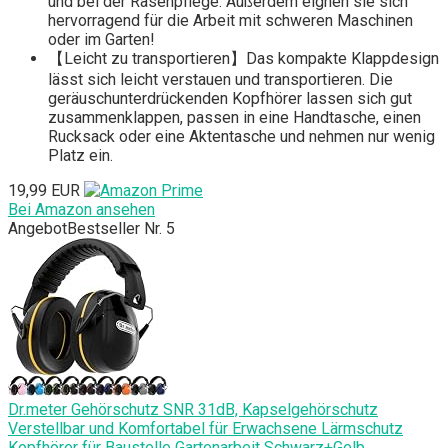
und bei der Rasenpflege. Außerdem eignen sie sich
hervorragend für die Arbeit mit schweren Maschinen
oder im Garten!
【Leicht zu transportieren】Das kompakte Klappdesign
lässt sich leicht verstauen und transportieren. Die
geräuschunterdrückenden Kopfhörer lassen sich gut
zusammenklappen, passen in eine Handtasche, einen
Rucksack oder eine Aktentasche und nehmen nur wenig
Platz ein.
19,99 EUR
Bei Amazon ansehen
Angebot
Bestseller Nr. 5
Dr.meter Gehörschutz SNR 31dB, Kapselgehörschutz
Verstellbar und Komfortabel für Erwachsene Lärmschutz
Kopfhörer für Baustelle Gartenarbeit Schwarz+Gelb