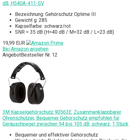
dB, H540A-411-SV
Bezeichnung: Gehörschutz Optime III
Gewicht g: 285
Kapselfarbe: schwarz/rot
SNR = 35 dB (H=40 dB / M=32 dB / L=23 dB)
19,99 EUR
Bei Amazon ansehen
Angebot
Bestseller Nr. 12
3M Kapselgehörschutz 90563E, Zusammenklappbarer
Ohrenschützer, Bequemer Gehörschutz empfohlen für
Geräuschpegel zwischen 94 bis 105 dB, schwarz, 1 Stück
Bequemer und effektiver Gehörschutz