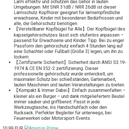
Lärm effektiv und schützen das Gehör in lauten
Umgebungen. Mit SNR 31dB / NRR 26dB ist dieser
Lärmschutz Kopfhörer geeignet für lärmempfindliche
erwachsene, Kinder mit besonderen Bedürfnissen und
alle, die Gehörschutz benötigen.
【Verstellbarer Kopfbügel für Alle】Der Kopfbügel des
kapselgehörschutzes lässt sich stufenlos anpassen –
passend für Erwachsene und Kinder. Tipp: Bei zu enger
Passform den gehörschutz einfach 4 Stunden lang auf
eine Schachtel oder Fußball (Größe 3) legen, um ihn zu
lockern.
【Zertifizierte Sicherheit】Sicherheit durch ANSI S3.19-
1974 & CE EN 352-2 zertifizierung. Dieser
professionelle gehörschutz wurde entwickelt, um
maximalen Schutz bei schießständen, Gartenarbeit,
lauten Maschinen und lauten Veranstaltungen zu bieten.
【Kompakt & Immer Dabei】Einfach zusammenfalten –
kleiner als ein Burger – und dank mitgeliefertem Beutel
immer sauber und griffbereit. Passt in jede
Werkzeugtasche, ins Handschuhfach oder den
Rucksack. Perfekter Begleiter für unterwegs, bei
Feuerwerken oder Motorsport-Events.
10,99 EUR