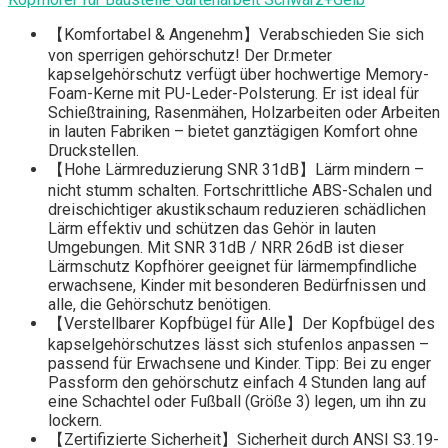
【Komfortabel & Angenehm】Verabschieden Sie sich
von sperrigen gehörschutz! Der Dr.meter
kapselgehörschutz verfügt über hochwertige Memory-
Foam-Kerne mit PU-Leder-Polsterung. Er ist ideal für
Schießtraining, Rasenmähen, Holzarbeiten oder Arbeiten
in lauten Fabriken – bietet ganztägigen Komfort ohne
Druckstellen.
【Hohe Lärmreduzierung SNR 31dB】Lärm mindern –
nicht stumm schalten. Fortschrittliche ABS-Schalen und
dreischichtiger akustikschaum reduzieren schädlichen
Lärm effektiv und schützen das Gehör in lauten
Umgebungen. Mit SNR 31dB / NRR 26dB ist dieser
Lärmschutz Kopfhörer geeignet für lärmempfindliche
erwachsene, Kinder mit besonderen Bedürfnissen und
alle, die Gehörschutz benötigen.
【Verstellbarer Kopfbügel für Alle】Der Kopfbügel des
kapselgehörschutzes lässt sich stufenlos anpassen –
passend für Erwachsene und Kinder. Tipp: Bei zu enger
Passform den gehörschutz einfach 4 Stunden lang auf
eine Schachtel oder Fußball (Größe 3) legen, um ihn zu
lockern.
【Zertifizierte Sicherheit】Sicherheit durch ANSI S3.19-