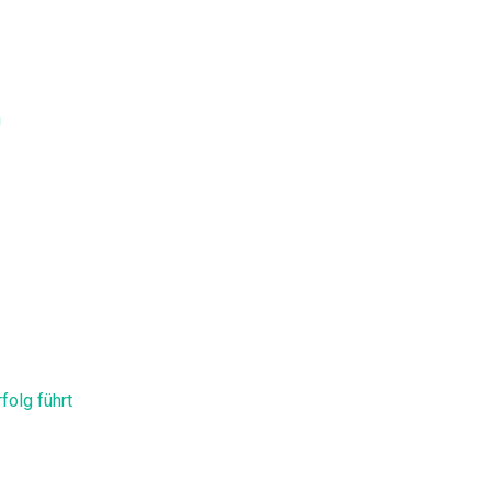
n
olg führt