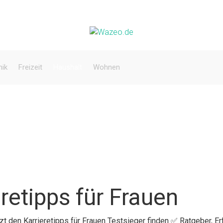
nik
Freizeit
Haushalt
Wohnen
retipps für Frauen
tzt den Karrieretipps für Frauen Testsieger finden ✅ Ratgeber, E