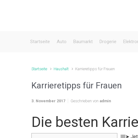
Zum Hauptinhalt springen
Startseite
Auto
Baumarkt
Drogerie
Elektro
Startseite
Haushalt
Karrieretipps für Frauen
Karrieretipps für Frauen
3. November 2017
Geschrieben von
admin
Die besten Karrie
llll➤ Je