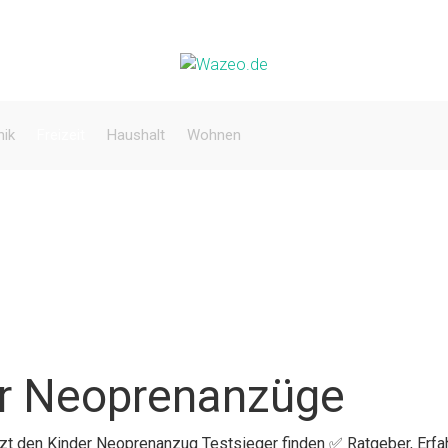
nik
Freizeit
Haushalt
Wohnen
er Neoprenanzüge
etzt den Kinder Neoprenanzug Testsieger finden ✅ Ratgeber, Er