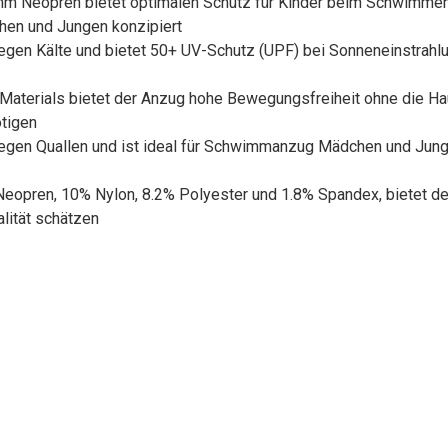
 mm Neopren bietet optimalen Schutz für Kinder beim Schwimmen.
hen und Jungen konzipiert
egen Kälte und bietet 50+ UV-Schutz (UPF) bei Sonneneinstrahlu
Materials bietet der Anzug hohe Bewegungsfreiheit ohne die Haut 
tigen
 gegen Quallen und ist ideal für Schwimmanzug Mädchen und Jung
Neopren, 10% Nylon, 8.2% Polyester und 1.8% Spandex, bietet d
alität schätzen