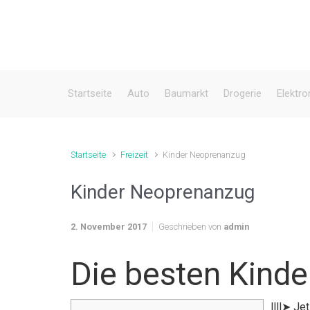
Zum Hauptinhalt springen
Startseite
Auto
Baumarkt
Drogerie
Elektro
Startseite
Freizeit
Kinder Neoprenanzug
Kinder Neoprenanzug
2. November 2017
Geschrieben von
admin
Die besten Kind
llll➤ J