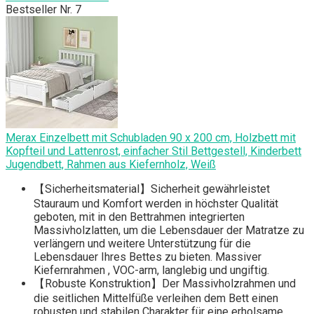
Bestseller Nr. 7
Merax Einzelbett mit Schubladen 90 x 200 cm, Holzbett mit
Kopfteil und Lattenrost, einfacher Stil Bettgestell, Kinderbett
Jugendbett, Rahmen aus Kiefernholz, Weiß
【Sicherheitsmaterial】Sicherheit gewährleistet
Stauraum und Komfort werden in höchster Qualität
geboten, mit in den Bettrahmen integrierten
Massivholzlatten, um die Lebensdauer der Matratze zu
verlängern und weitere Unterstützung für die
Lebensdauer Ihres Bettes zu bieten. Massiver
Kiefernrahmen , VOC-arm, langlebig und ungiftig.
【Robuste Konstruktion】Der Massivholzrahmen und
die seitlichen Mittelfüße verleihen dem Bett einen
robusten und stabilen Charakter für eine erholsame