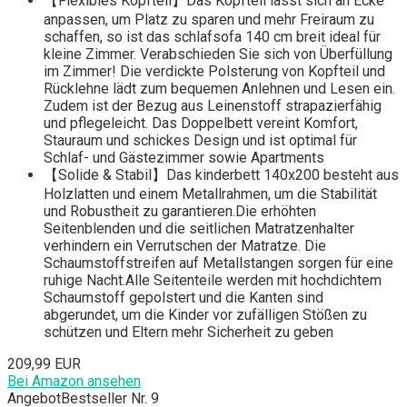
【Flexibles Kopfteil】Das Kopfteil lässt sich an Ecke
anpassen, um Platz zu sparen und mehr Freiraum zu
schaffen, so ist das schlafsofa 140 cm breit ideal für
kleine Zimmer. Verabschieden Sie sich von Überfüllung
im Zimmer! Die verdickte Polsterung von Kopfteil und
Rücklehne lädt zum bequemen Anlehnen und Lesen ein.
Zudem ist der Bezug aus Leinenstoff strapazierfähig
und pflegeleicht. Das Doppelbett vereint Komfort,
Stauraum und schickes Design und ist optimal für
Schlaf- und Gästezimmer sowie Apartments
【Solide & Stabil】Das kinderbett 140x200 besteht aus
Holzlatten und einem Metallrahmen, um die Stabilität
und Robustheit zu garantieren.Die erhöhten
Seitenblenden und die seitlichen Matratzenhalter
verhindern ein Verrutschen der Matratze. Die
Schaumstoffstreifen auf Metallstangen sorgen für eine
ruhige Nacht.Alle Seitenteile werden mit hochdichtem
Schaumstoff gepolstert und die Kanten sind
abgerundet, um die Kinder vor zufälligen Stößen zu
schützen und Eltern mehr Sicherheit zu geben
209,99 EUR
Bei Amazon ansehen
Angebot
Bestseller Nr. 9