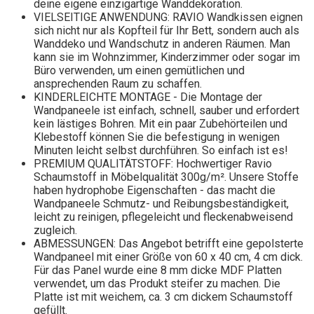
deine eigene einzigartige Wanddekoration.
VIELSEITIGE ANWENDUNG: RAVIO Wandkissen eignen
sich nicht nur als Kopfteil für Ihr Bett, sondern auch als
Wanddeko und Wandschutz in anderen Räumen. Man
kann sie im Wohnzimmer, Kinderzimmer oder sogar im
Büro verwenden, um einen gemütlichen und
ansprechenden Raum zu schaffen.
KINDERLEICHTE MONTAGE - Die Montage der
Wandpaneele ist einfach, schnell, sauber und erfordert
kein lästiges Bohren. Mit ein paar Zubehörteilen und
Klebestoff können Sie die befestigung in wenigen
Minuten leicht selbst durchführen. So einfach ist es!
PREMIUM QUALITÄTSTOFF: Hochwertiger Ravio
Schaumstoff in Möbelqualität 300g/m². Unsere Stoffe
haben hydrophobe Eigenschaften - das macht die
Wandpaneele Schmutz- und Reibungsbeständigkeit,
leicht zu reinigen, pflegeleicht und fleckenabweisend
zugleich.
ABMESSUNGEN: Das Angebot betrifft eine gepolsterte
Wandpaneel mit einer Größe von 60 x 40 cm, 4 cm dick.
Für das Panel wurde eine 8 mm dicke MDF Platten
verwendet, um das Produkt steifer zu machen. Die
Platte ist mit weichem, ca. 3 cm dickem Schaumstoff
gefüllt.