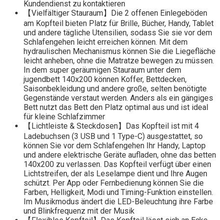
Kundendienst zu kontaktieren
【Vielfältiger Stauraum】Die 2 offenen Einlegeböden
am Kopfteil bieten Platz für Brille, Bücher, Handy, Tablet
und andere tägliche Utensilien, sodass Sie sie vor dem
Schlafengehen leicht erreichen können. Mit dem
hydraulischen Mechanismus können Sie die Liegefläche
leicht anheben, ohne die Matratze bewegen zu müssen.
In dem super geräumigen Stauraum unter dem
jugendbett 140x200 können Koffer, Bettdecken,
Saisonbekleidung und andere große, selten benötigte
Gegenstände verstaut werden. Anders als ein gängiges
Bett nutzt das Bett den Platz optimal aus und ist ideal
für kleine Schlafzimmer
【Lichtleiste & Steckdosen】Das Kopfteil ist mit 4
Ladebuchsen (3 USB und 1 Type-C) ausgestattet, so
können Sie vor dem Schlafengehen Ihr Handy, Laptop
und andere elektrische Geräte aufladen, ohne das betten
140x200 zu verlassen. Das Kopfteil verfügt über einen
Lichtstreifen, der als Leselampe dient und Ihre Augen
schützt. Per App oder Fernbedienung können Sie die
Farben, Helligkeit, Modi und Timing-Funktion einstellen.
Im Musikmodus ändert die LED-Beleuchtung ihre Farbe
und Blinkfrequenz mit der Musik