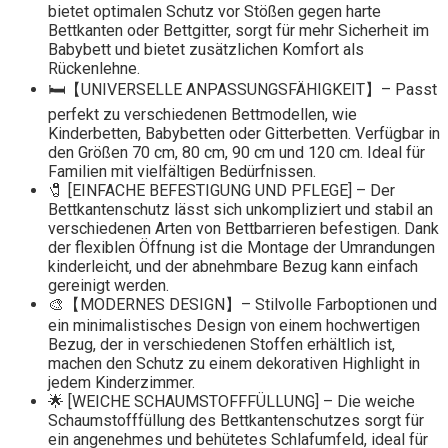
bietet optimalen Schutz vor Stößen gegen harte
Bettkanten oder Bettgitter, sorgt für mehr Sicherheit im
Babybett und bietet zusätzlichen Komfort als
Rückenlehne.
🛏️【UNIVERSELLE ANPASSUNGSFÄHIGKEIT】– Passt
perfekt zu verschiedenen Bettmodellen, wie
Kinderbetten, Babybetten oder Gitterbetten. Verfügbar in
den Größen 70 cm, 80 cm, 90 cm und 120 cm. Ideal für
Familien mit vielfältigen Bedürfnissen.
🧷 [EINFACHE BEFESTIGUNG UND PFLEGE] – Der
Bettkantenschutz lässt sich unkompliziert und stabil an
verschiedenen Arten von Bettbarrieren befestigen. Dank
der flexiblen Öffnung ist die Montage der Umrandungen
kinderleicht, und der abnehmbare Bezug kann einfach
gereinigt werden.
🎨【MODERNES DESIGN】– Stilvolle Farboptionen und
ein minimalistisches Design von einem hochwertigen
Bezug, der in verschiedenen Stoffen erhältlich ist,
machen den Schutz zu einem dekorativen Highlight in
jedem Kinderzimmer.
🌟 [WEICHE SCHAUMSTOFFFÜLLUNG] – Die weiche
Schaumstofffüllung des Bettkantenschutzes sorgt für
ein angenehmes und behütetes Schlafumfeld, ideal für