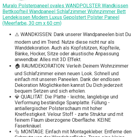
Muralo Polsterpaneel ovales WANDPOLSTER Wandkissen
Bettkopfteil Wandpaneel Schlafzimmer Wohnzimmer Bett
Lendekissen Modern Luxus Gepolstert Polster Paneel
(Meerfarbe, 30 cm x 60 cm)
⚠️ WANDKISSEN: Dank unserer Wandpaneelen bist Du
modern und im Trend. Nutze diese nicht nur als
Wanddekoration. Auch als Kopfstützen, Kopfteile,
Bänke, Hocker, Sitze oder akustische Anpassung
anwendbar. Alles mit 3D Effekt.
🏠 RAUMDEKORATION: Verleih Deinem Wohnzimmer
und Schlafzimmer einen neuen Look. Schnell und
einfach mit unseren Paneelen. Dank der endlosen
Dekoration Möglichkeiten kannst Du Dich jederzeit
bequem Setzen und sich erholen.
💎 QUALITÄT: Die Platte - leichte, langlebige und
Verformung beständige Spanplatte. Füllung -
antiallergischer Polsterschaum mit hoher
Knetfestigkeit. Velour Stoff - zarte Struktur und mit
feinem Flaum überzogene Oberfläche. KEINE
Faserknäuel.
🔩 MONTAGE: Einfach mit Montagekleber. Entferne den