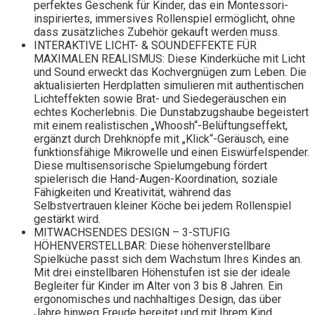
perfektes Geschenk für Kinder, das ein Montessori-
inspiriertes, immersives Rollenspiel ermöglicht, ohne
dass zusätzliches Zubehör gekauft werden muss.
INTERAKTIVE LICHT- & SOUNDEFFEKTE FÜR
MAXIMALEN REALISMUS: Diese Kinderküche mit Licht
und Sound erweckt das Kochvergnügen zum Leben. Die
aktualisierten Herdplatten simulieren mit authentischen
Lichteffekten sowie Brat- und Siedegeräuschen ein
echtes Kocherlebnis. Die Dunstabzugshaube begeistert
mit einem realistischen „Whoosh“-Belüftungseffekt,
ergänzt durch Drehknöpfe mit „Klick“-Geräusch, eine
funktionsfähige Mikrowelle und einen Eiswürfelspender.
Diese multisensorische Spielumgebung fördert
spielerisch die Hand-Augen-Koordination, soziale
Fähigkeiten und Kreativität, während das
Selbstvertrauen kleiner Köche bei jedem Rollenspiel
gestärkt wird.
MITWACHSENDES DESIGN – 3-STUFIG
HÖHENVERSTELLBAR: Diese höhenverstellbare
Spielküche passt sich dem Wachstum Ihres Kindes an.
Mit drei einstellbaren Höhenstufen ist sie der ideale
Begleiter für Kinder im Alter von 3 bis 8 Jahren. Ein
ergonomisches und nachhaltiges Design, das über
Jahre hinweg Freude bereitet und mit Ihrem Kind