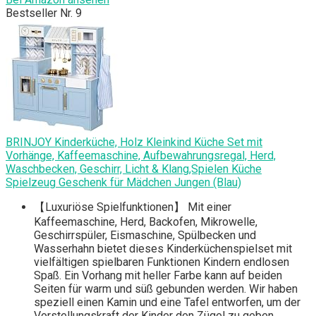
Bestseller Nr. 9
BRINJOY Kinderküche, Holz Kleinkind Küche Set mit
Vorhänge, Kaffeemaschine, Aufbewahrungsregal, Herd,
Waschbecken, Geschirr, Licht & Klang,Spielen Küche
Spielzeug Geschenk für Mädchen Jungen (Blau)
【Luxuriöse Spielfunktionen】 Mit einer
Kaffeemaschine, Herd, Backofen, Mikrowelle,
Geschirrspüler, Eismaschine, Spülbecken und
Wasserhahn bietet dieses Kinderküchenspielset mit
vielfältigen spielbaren Funktionen Kindern endlosen
Spaß. Ein Vorhang mit heller Farbe kann auf beiden
Seiten für warm und süß gebunden werden. Wir haben
speziell einen Kamin und eine Tafel entworfen, um der
Vorstellungskraft der Kinder den Zügel zu geben.