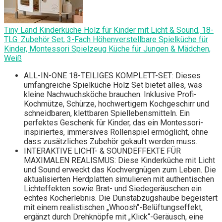
Tiny Land Kinderküche Holz für Kinder mit Licht & Sound, 18-
TLG. Zubehör Set, 3-Fach Höhenverstellbare Spielküche für
Kinder, Montessori Spielzeug Küche für Jungen & Mädchen,
Weiß
ALL-IN-ONE 18-TEILIGES KOMPLETT-SET: Dieses
umfangreiche Spielküche Holz Set bietet alles, was
kleine Nachwuchsköche brauchen. Inklusive Profi-
Kochmütze, Schürze, hochwertigem Kochgeschirr und
schneidbaren, klettbaren Spiellebensmitteln. Ein
perfektes Geschenk für Kinder, das ein Montessori-
inspiriertes, immersives Rollenspiel ermöglicht, ohne
dass zusätzliches Zubehör gekauft werden muss.
INTERAKTIVE LICHT- & SOUNDEFFEKTE FÜR
MAXIMALEN REALISMUS: Diese Kinderküche mit Licht
und Sound erweckt das Kochvergnügen zum Leben. Die
aktualisierten Herdplatten simulieren mit authentischen
Lichteffekten sowie Brat- und Siedegeräuschen ein
echtes Kocherlebnis. Die Dunstabzugshaube begeistert
mit einem realistischen „Whoosh“-Belüftungseffekt,
ergänzt durch Drehknöpfe mit „Klick“-Geräusch, eine