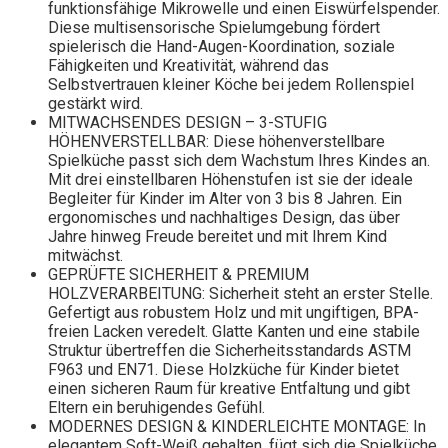
funktionsfähige Mikrowelle und einen Eiswürfelspender.
Diese multisensorische Spielumgebung fördert
spielerisch die Hand-Augen-Koordination, soziale
Fähigkeiten und Kreativität, während das
Selbstvertrauen kleiner Köche bei jedem Rollenspiel
gestärkt wird.
MITWACHSENDES DESIGN – 3-STUFIG
HÖHENVERSTELLBAR: Diese höhenverstellbare
Spielküche passt sich dem Wachstum Ihres Kindes an.
Mit drei einstellbaren Höhenstufen ist sie der ideale
Begleiter für Kinder im Alter von 3 bis 8 Jahren. Ein
ergonomisches und nachhaltiges Design, das über
Jahre hinweg Freude bereitet und mit Ihrem Kind
mitwächst.
GEPRÜFTE SICHERHEIT & PREMIUM
HOLZVERARBEITUNG: Sicherheit steht an erster Stelle.
Gefertigt aus robustem Holz und mit ungiftigen, BPA-
freien Lacken veredelt. Glatte Kanten und eine stabile
Struktur übertreffen die Sicherheitsstandards ASTM
F963 und EN71. Diese Holzküche für Kinder bietet
einen sicheren Raum für kreative Entfaltung und gibt
Eltern ein beruhigendes Gefühl.
MODERNES DESIGN & KINDERLEICHTE MONTAGE: In
elegantem Soft-Weiß gehalten, fügt sich die Spielküche