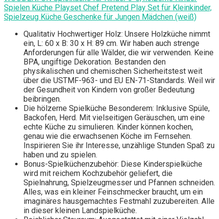
Spielen Küche Playset Chef Pretend Play Set für Kleinkinder,
Spielzeug Küche Geschenke für Jungen Mädchen (weiß)
Qualitativ Hochwertiger Holz: Unsere Holzküche nimmt
ein, L: 60 x B: 30 x H: 89 cm. Wir haben auch strenge
Anforderungen für alle Wälder, die wir verwenden. Keine
BPA, ungiftige Dekoration. Bestanden den
physikalischen und chemischen Sicherheitstest weit
über die USTMF-963- und EU EN-71-Standards. Weil wir
der Gesundheit von Kindern von großer Bedeutung
beibringen.
Die hölzerne Spielküche Besonderem: Inklusive Spüle,
Backofen, Herd. Mit vielseitigen Geräuschen, um eine
echte Küche zu simulieren. Kinder können kochen,
genau wie die erwachsenen Köche im Fernsehen.
Inspirieren Sie ihr Interesse, unzählige Stunden Spaß zu
haben und zu spielen.
Bonus-Spielküchenzubehör: Diese Kinderspielküche
wird mit reichem Kochzubehör geliefert, die
Spielnahrung, Spielzeugmesser und Pfannen schneiden.
Alles, was ein kleiner Feinschmecker braucht, um ein
imaginäres hausgemachtes Festmahl zuzubereiten. Alle
in dieser kleinen Landspielküche.