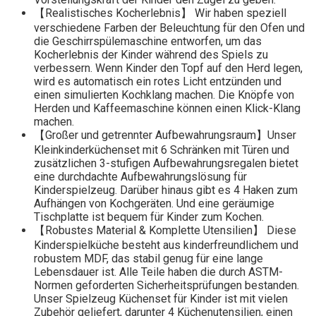
【Realistisches Kocherlebnis】 Wir haben speziell
verschiedene Farben der Beleuchtung für den Ofen und
die Geschirrspülemaschine entworfen, um das
Kocherlebnis der Kinder während des Spiels zu
verbessern. Wenn Kinder den Topf auf den Herd legen,
wird es automatisch ein rotes Licht entzünden und
einen simulierten Kochklang machen. Die Knöpfe von
Herden und Kaffeemaschine können einen Klick-Klang
machen.
【Großer und getrennter Aufbewahrungsraum】Unser
Kleinkinderküchenset mit 6 Schränken mit Türen und
zusätzlichen 3-stufigen Aufbewahrungsregalen bietet
eine durchdachte Aufbewahrungslösung für
Kinderspielzeug. Darüber hinaus gibt es 4 Haken zum
Aufhängen von Kochgeräten. Und eine geräumige
Tischplatte ist bequem für Kinder zum Kochen.
【Robustes Material & Komplette Utensilien】 Diese
Kinderspielküche besteht aus kinderfreundlichem und
robustem MDF, das stabil genug für eine lange
Lebensdauer ist. Alle Teile haben die durch ASTM-
Normen geforderten Sicherheitsprüfungen bestanden.
Unser Spielzeug Küchenset für Kinder ist mit vielen
Zubehör geliefert, darunter 4 Küchenutensilien, einen