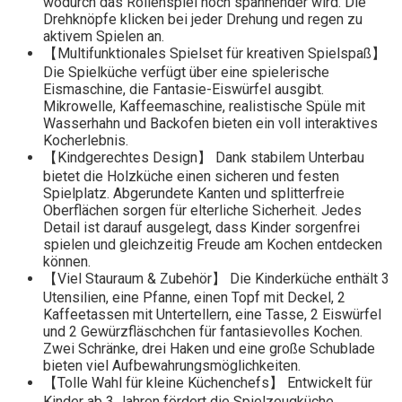
wodurch das Rollenspiel noch spannender wird. Die
Drehknöpfe klicken bei jeder Drehung und regen zu
aktivem Spielen an.
【Multifunktionales Spielset für kreativen Spielspaß】
Die Spielküche verfügt über eine spielerische
Eismaschine, die Fantasie-Eiswürfel ausgibt.
Mikrowelle, Kaffeemaschine, realistische Spüle mit
Wasserhahn und Backofen bieten ein voll interaktives
Kocherlebnis.
【Kindgerechtes Design】 Dank stabilem Unterbau
bietet die Holzküche einen sicheren und festen
Spielplatz. Abgerundete Kanten und splitterfreie
Oberflächen sorgen für elterliche Sicherheit. Jedes
Detail ist darauf ausgelegt, dass Kinder sorgenfrei
spielen und gleichzeitig Freude am Kochen entdecken
können.
【Viel Stauraum & Zubehör】 Die Kinderküche enthält 3
Utensilien, eine Pfanne, einen Topf mit Deckel, 2
Kaffeetassen mit Untertellern, eine Tasse, 2 Eiswürfel
und 2 Gewürzfläschchen für fantasievolles Kochen.
Zwei Schränke, drei Haken und eine große Schublade
bieten viel Aufbewahrungsmöglichkeiten.
【Tolle Wahl für kleine Küchenchefs】 Entwickelt für
Kinder ab 3 Jahren fördert die Spielzeugküche