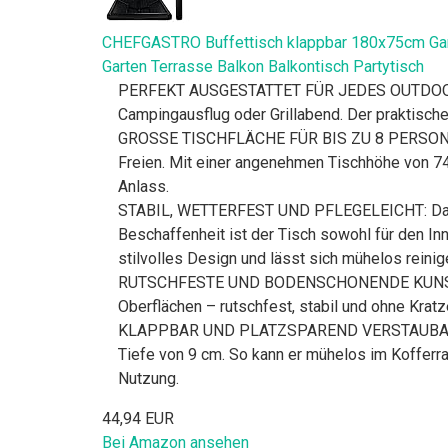
CHEFGASTRO Buffettisch klappbar 180x75cm Garte
Garten Terrasse Balkon Balkontisch Partytisch
PERFEKT AUSGESTATTET FÜR JEDES OUTDOOR-EVE
Campingausflug oder Grillabend. Der praktische 
GROSSE TISCHFLÄCHE FÜR BIS ZU 8 PERSONEN: Di
Freien. Mit einer angenehmen Tischhöhe von 74 c
Anlass.
STABIL, WETTERFEST UND PFLEGELEICHT: Das rob
Beschaffenheit ist der Tisch sowohl für den In
stilvolles Design und lässt sich mühelos reinig
RUTSCHFESTE UND BODENSCHONENDE KUNSTSTOFF
Oberflächen – rutschfest, stabil und ohne Krat
KLAPPBAR UND PLATZSPAREND VERSTAUBAR: Der 
Tiefe von 9 cm. So kann er mühelos im Kofferr
Nutzung.
44,94 EUR
Bei Amazon ansehen