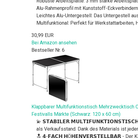
Robuste Arbeitsplatte: 3 mm starke Arbeitsplat
Alu-Rahmenprofil mit Kunststoff-Eckverbindern:
Leichtes Alu-Untergestell: Das Untergestell au
Multifunktional: Perfekt für Werkstattarbeiten,
30,99 EUR
Bei Amazon ansehen
Bestseller Nr. 6
Klappbarer Multifunktionstisch Mehrzwecktisch C
Festivalls Märkte (Schwarz: 120 x 60 cm)
💫 𝗦𝗧𝗔𝗕𝗜𝗟𝗘𝗥 𝗠𝗨𝗟𝗧𝗜𝗙𝗨𝗡𝗞𝗧𝗜𝗢𝗡𝗦𝗧𝗜
als Verkaufsstand. Dank des Materials ist jeder
🔝 𝟰-𝗙𝗔𝗖𝗛 𝗛Ö𝗛𝗘𝗡𝗩𝗘𝗥𝗦𝗧𝗘𝗟𝗟𝗕𝗔𝗥 - 