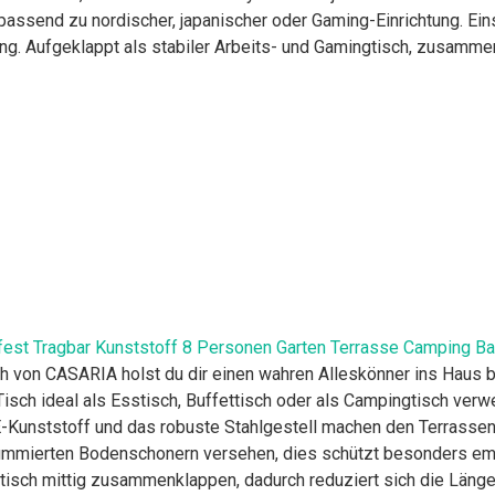
passend zu nordischer, japanischer oder Gaming-Einrichtung. Ei
 Aufgeklappt als stabiler Arbeits- und Gamingtisch, zusammeng
st Tragbar Kunststoff 8 Personen Garten Terrasse Camping Balk
 von CASARIA holst du dir einen wahren Alleskönner ins Haus b
isch ideal als Esstisch, Buffettisch oder als Campingtisch verw
nststoff und das robuste Stahlgestell machen den Terrassentis
 gummierten Bodenschonern versehen, dies schützt besonders em
ch mittig zusammenklappen, dadurch reduziert sich die Länge a