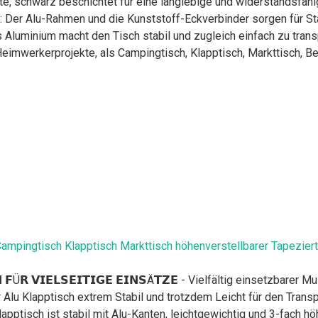
te, schwarz beschichtet für eine langlebige und widerstandsfähi
 Der Alu-Rahmen und die Kunststoff-Eckverbinder sorgen für Stab
s Aluminium macht den Tisch stabil und zugleich einfach zu trans
 Heimwerkerprojekte, als Campingtisch, Klapptisch, Markttisch, B
ampingtisch Klapptisch Markttisch höhenverstellbarer Tapeziert
𝗖𝗛 𝗙Ü𝗥 𝗩𝗜𝗘𝗟𝗦𝗘𝗜𝗧𝗜𝗚𝗘 𝗘𝗜𝗡𝗦Ä𝗧𝗭𝗘 - Vielfältig einsetzb
 Alu Klapptisch extrem Stabil und trotzdem Leicht für den Transp
Der Klapptisch ist stabil mit Alu-Kanten, leichtgewichtig und 3-fach