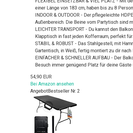
FLEXIBEL EINSETZBAR & VIEL PLATZ - Mit dem h
einer Länge von 183 cm, haben bis zu 8 Personen
INDOOR & OUTDOOR - Der pflegeleichte HDPE Ku
Außenbereich. Die Beine vom Partytisch sind 
LEICHTER TRANSPORT - Du kannst den Balkonti
Klapptisch in fast jeden Kofferraum, perfekt für
STABIL & ROBUST - Das Stahlgestell, mit Hamm
Gartentisch, in Weiß, fertig montiert zu dir nach
EINFACHER & SCHNELLER AUFBAU - Der Balkontis
Besuch immer genügend Platz für deine Gäste 
54,90 EUR
Bei Amazon ansehen
Angebot
Bestseller Nr. 2