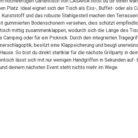
ochwertigen Gartentisch von CASARIA holst du dir einen wahre
 Platz. Ideal eignet sich der Tisch als Ess-, Buffet- oder als 
nststoff und das robuste Stahlgestell machen den Terrassentis
mit gummierten Bodenschonern versehen, dies schützt empfindli
sch mittig zusammenklappen, wodurch sich die Länge des Tisch
s Camping oder für ein Picknick. Durch den integrierten Tragegrif
erschlagoptik, besitzt eine Klappsicherung und beugt unerwün
 Hause. So bist du direkt startklar für die nächste Grillparty in de
ch lässt sich mit nur wenigen Handgriffen in Sekunden auf- 
und deinem nächsten Event steht nichts mehr im Wege.