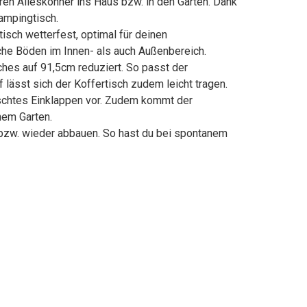
n Alleskönner ins Haus bzw. in den Garten. Dank
Campingtisch.
ch wetterfest, optimal für deinen
che Böden im Innen- als auch Außenbereich.
es auf 91,5cm reduziert. So passt der
f lässt sich der Koffertisch zudem leicht tragen.
schtes Einklappen vor. Zudem kommt der
inem Garten.
bzw. wieder abbauen. So hast du bei spontanem