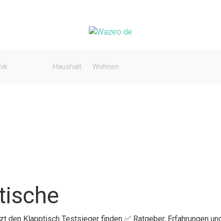
nik
Freizeit
Haushalt
Wohnen
tische
tzt den Klapptisch Testsieger finden ✅ Ratgeber, Erfahrungen un