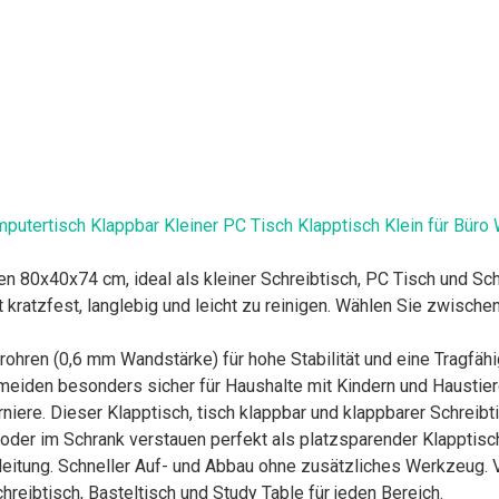
putertisch Klappbar Kleiner PC Tisch Klapptisch Klein für Bü
 80x40x74 cm, ideal als kleiner Schreibtisch, PC Tisch und Sch
 kratzfest, langlebig und leicht zu reinigen. Wählen Sie zwische
hren (0,6 mm Wandstärke) für hohe Stabilität und eine Tragfähi
eiden besonders sicher für Haushalte mit Kindern und Haustier
rniere. Dieser Klapptisch, tisch klappbar und klappbarer Schreib
 oder im Schrank verstauen perfekt als platzsparender Klapptisch
ung. Schneller Auf- und Abbau ohne zusätzliches Werkzeug. Vie
hreibtisch, Basteltisch und Study Table für jeden Bereich.