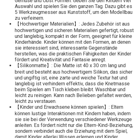
Gemüse und Obst Formen. Geben Sie den Kindern viel
Auswahl und spielen Sie den ganzen Tag. Dazu gibt es
5 Werkzeugmesser aus Kunststoff, um den Modellbau
zu verfeinern.
【Hochwertiger Materialien】: Jedes Zubehör ist aus
hochwertigen und sicheren Materialien gefertigt, robust
und langlebig, kompakt in der Form, geeignet für kleine
Kinderhände. Kinder können mit den Formen, an denen
sie interessiert sind, interessante Gegenstände
herstellen, was die praktischen Fähigkeiten der Kinder
fördert und Kreativität und Fantasie anregt.
【Silikonmatte】: Die Matte ist 40 x 30 cm lang und
breit und besteht aus hochwertigem Silikon, das sicher
und ungiftig ist, eine zarte und weiche Textur hat und
langlebig ist verhindern effektiv, dass die Knetmasse
beim Spielen am Tisch kleben bleibt. Waschbar und
leicht zu reinigen. Kann nach Belieben gefaltet werden,
leicht zu verstauen.
【Kinder und Erwachsene können spielen】: Eltern
können lustige Interaktionen mit Kindern haben, indem
sie sie bei der Verwendung verschiedener Werkzeuge
anleiten. Es fördert nicht nur die Eltern-Kind-Beziehung,
sondern verbindet auch die Erziehung mit dem Spiel,
damit Kinder allerlei Wissen erlernen und Kinder