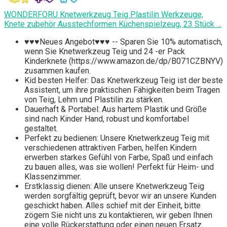
WONDERFORU Knetwerkzeug Teig Plastilin Werkzeuge,
Knete zubehör Ausstechformen Küchenspielzeug, 23 Stück …
♥♥♥Neues Angebot♥♥♥ -- Sparen Sie 10% automatisch,
wenn Sie Knetwerkzeug Teig und 24 -er Pack
Kinderknete (https://www.amazon.de/dp/B071CZBNYV)
zusammen kaufen.
Kid besten Helfer: Das Knetwerkzeug Teig ist der beste
Assistent, um ihre praktischen Fähigkeiten beim Tragen
von Teig, Lehm und Plastilin zu stärken.
Dauerhaft & Portabel: Aus hartem Plastik und Größe
sind nach Kinder Hand, robust und komfortabel
gestaltet.
Perfekt zu bedienen: Unsere Knetwerkzeug Teig mit
verschiedenen attraktiven Farben, helfen Kindern
erwerben starkes Gefühl von Farbe, Spaß und einfach
zu bauen alles, was sie wollen! Perfekt für Heim- und
Klassenzimmer.
Erstklassig dienen: Alle unsere Knetwerkzeug Teig
werden sorgfältig geprüft, bevor wir an unsere Kunden
geschickt haben. Alles schief mit der Einheit, bitte
zögern Sie nicht uns zu kontaktieren, wir geben Ihnen
eine volle Rückerstattung oder einen neuen Ersatz.