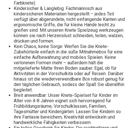
Farbknete).
Kindersicher & Langlebig: Fachmännisch aus
kindersicheren Materialien hergestellt – jedes Teil
verfügt über abgerundete, nicht einfangende Kanten und
ergonomische Griffe, die für kleine Hände leicht zu
greifen sind. Mit unseren Knete Spielzeug werkzeugen
können sie nach Herzenslust schneiden, teilen, walzen,
drücken und formen.
Kein Chaos, keine Sorge: Werfen Sie die Knete-
Zubehörteile einfach in die süße Mitnahmebox für eine
einfache Aufbewahrung und mobiles Spielen. Keine
verlorenen Formen mehr – außerdem hält die
mitgelieferte Matte Ihren Boden sauber. Egal, ob für
Aktivitäten in der Vorschulkita oder auf Reisen. Darüber
hinaus ist die wiederverwendbare Box robust genug für
den täglichen Gebrauch, sodass der Spaß Sie überallhin
begleitet.
Breit anwendbar: Unser Knete-Spielset für Kinder im
Alter von 4-8 Jahren eignet sich hervorragend für
Frühbildungsräume, Vorschulklassen, Familien,
Tagesmütter und Kindergärten. Lassen Sie Kindern so
ihre Fantasie bereichern, Kreativität entwickeln und
handwerkliche Fähigkeiten verbessern.
Ein tolles Geschenk für Kinder: Die reichhaltigen und