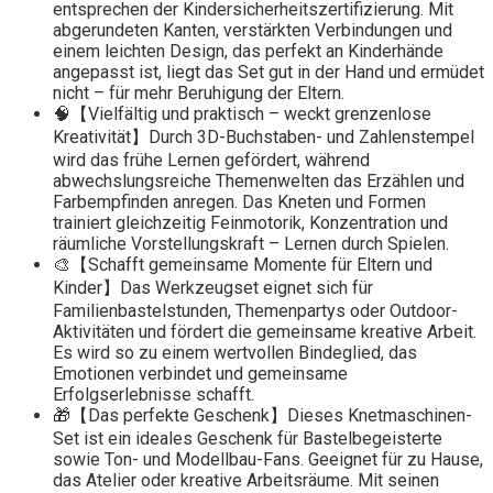
entsprechen der Kindersicherheitszertifizierung. Mit
abgerundeten Kanten, verstärkten Verbindungen und
einem leichten Design, das perfekt an Kinderhände
angepasst ist, liegt das Set gut in der Hand und ermüdet
nicht – für mehr Beruhigung der Eltern.
🧠【Vielfältig und praktisch – weckt grenzenlose
Kreativität】Durch 3D-Buchstaben- und Zahlenstempel
wird das frühe Lernen gefördert, während
abwechslungsreiche Themenwelten das Erzählen und
Farbempfinden anregen. Das Kneten und Formen
trainiert gleichzeitig Feinmotorik, Konzentration und
räumliche Vorstellungskraft – Lernen durch Spielen.
🎨【Schafft gemeinsame Momente für Eltern und
Kinder】Das Werkzeugset eignet sich für
Familienbastelstunden, Themenpartys oder Outdoor-
Aktivitäten und fördert die gemeinsame kreative Arbeit.
Es wird so zu einem wertvollen Bindeglied, das
Emotionen verbindet und gemeinsame
Erfolgserlebnisse schafft.
🎁【Das perfekte Geschenk】Dieses Knetmaschinen-
Set ist ein ideales Geschenk für Bastelbegeisterte
sowie Ton- und Modellbau-Fans. Geeignet für zu Hause,
das Atelier oder kreative Arbeitsräume. Mit seinen