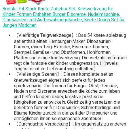
Bridokit 54 Stück Knete Zubehör Set, Knetwerkzeug für
Kinder Formen Enthalten Burger Eiscreme, Nudelmaschine,
Dinosauriern, mit Aufbewahrungstasche, Knete Dough Set für
Jungen Mädchen
【Vielfältige Teigwerkzeuge】: Das 54 knete spielzeug
set enthält einen Hamburger-Maker, Dinosaurier-
Formen, einen Teig-Extruder, Eiscreme-Formen,
Stempel, Gemüse- und Obstformen, Hohlformen,
Platten und einige knetwerkzeug. Die vielzahl an formen
regt die fantasie der kinder unbegrenzt an. (Hinweis:
Teig ist nicht im Lieferumfang enthalten.)
【Vielseitige Szenen】: Dieses komplette set an
knetwerkzeugen eignet sich perfekt für jedes
spielszenario. Die formen für Burger, Obst, Gemüse,
Nudeln und Eiscreme erwecken die küche zum leben
und helfen kindern dabei, kreative praktische
fähigkeiten zu entwickeln. Gleichzeitig versetzen die
beliebten formen für Dinosaurier, Schmetterlinge und
Bäume Kinder zurück in die zeit der Dinosaurier und
ermöglichen ihnen so spannende abenteuer!
【Durchdachte Verpackung】: Im gegensatz zu anderen