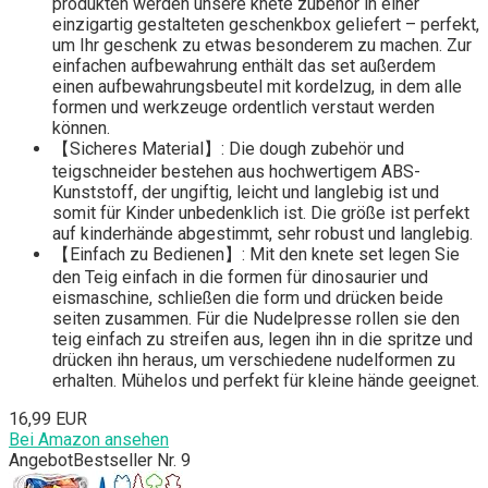
produkten werden unsere knete zubehör in einer
einzigartig gestalteten geschenkbox geliefert – perfekt,
um Ihr geschenk zu etwas besonderem zu machen. Zur
einfachen aufbewahrung enthält das set außerdem
einen aufbewahrungsbeutel mit kordelzug, in dem alle
formen und werkzeuge ordentlich verstaut werden
können.
【Sicheres Material】: Die dough zubehör und
teigschneider bestehen aus hochwertigem ABS-
Kunststoff, der ungiftig, leicht und langlebig ist und
somit für Kinder unbedenklich ist. Die größe ist perfekt
auf kinderhände abgestimmt, sehr robust und langlebig.
【Einfach zu Bedienen】: Mit den knete set legen Sie
den Teig einfach in die formen für dinosaurier und
eismaschine, schließen die form und drücken beide
seiten zusammen. Für die Nudelpresse rollen sie den
teig einfach zu streifen aus, legen ihn in die spritze und
drücken ihn heraus, um verschiedene nudelformen zu
erhalten. Mühelos und perfekt für kleine hände geeignet.
16,99 EUR
Bei Amazon ansehen
Angebot
Bestseller Nr. 9