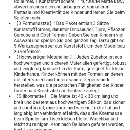
Rolleimer, 1 Kunststoffschere, 1 40*30CM Matte usw.,
abwechslungsreich und unbegrenzt stimulieren
Fantasie und Kreativität der Kinder und lernen Sie beim
Spielen mehr.
【3 Formensätze】: Das Paket enthält 3 Sätze
Kunststoffformen, darunter Dinosaurier, Tiere, Pflanzen
Gemüse und Obst Formen. Geben Sie den Kindern viel
Auswahl und spielen Sie den ganzen Tag. Dazu gibt es
5 Werkzeugmesser aus Kunststoff, um den Modellbau
zu verfeinern.
【Hochwertiger Materialien】: Jedes Zubehör ist aus
hochwertigen und sicheren Materialien gefertigt, robust
und langlebig, kompakt in der Form, geeignet für kleine
Kinderhände. Kinder können mit den Formen, an denen
sie interessiert sind, interessante Gegenstände
herstellen, was die praktischen Fähigkeiten der Kinder
fördert und Kreativität und Fantasie anregt.
【Silikonmatte】: Die Matte ist 40 x 30 cm lang und
breit und besteht aus hochwertigem Silikon, das sicher
und ungiftig ist, eine zarte und weiche Textur hat und
langlebig ist verhindern effektiv, dass die Knetmasse
beim Spielen am Tisch kleben bleibt. Waschbar und
leicht zu reinigen. Kann nach Belieben gefaltet werden,
leicht zu verstauen.