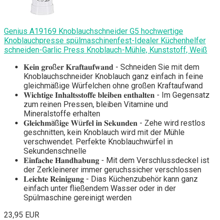
Genius A19169 Knoblauchschneider G5 hochwertige
Knoblauchpresse spülmaschinenfest-Idealer Küchenhelfer
schneiden-Garlic Press Knoblauch-Mühle, Kunststoff, Weiß
𝐊𝐞𝐢𝐧 𝐠𝐫𝐨ß𝐞𝐫 𝐊𝐫𝐚𝐟𝐭𝐚𝐮𝐟𝐰𝐚𝐧𝐝 - Schneiden Sie mit dem
Knoblauchschneider Knoblauch ganz einfach in feine
gleichmäßige Würfelchen ohne großen Kraftaufwand
𝐖𝐢𝐜𝐡𝐭𝐢𝐠𝐞 𝐈𝐧𝐡𝐚𝐥𝐭𝐬𝐬𝐭𝐨𝐟𝐟𝐞 𝐛𝐥𝐞𝐢𝐛𝐞𝐧 𝐞𝐧𝐭𝐡𝐚𝐥𝐭𝐞𝐧 - Im Gegensatz
zum reinen Pressen, bleiben Vitamine und
Mineralstoffe erhalten
𝐆𝐥𝐞𝐢𝐜𝐡𝐦äß𝐢𝐠𝐞 𝐖ü𝐫𝐟𝐞𝐥 𝐢𝐧 𝐒𝐞𝐤𝐮𝐧𝐝𝐞𝐧 - Zehe wird restlos
geschnitten, kein Knoblauch wird mit der Mühle
verschwendet. Perfekte Knoblauchwürfel in
Sekundenschnelle
𝐄𝐢𝐧𝐟𝐚𝐜𝐡𝐞 𝐇𝐚𝐧𝐝𝐡𝐚𝐛𝐮𝐧𝐠 - Mit dem Verschlussdeckel ist
der Zerkleinerer immer geruchssicher verschlossen
𝐋𝐞𝐢𝐜𝐡𝐭𝐞 𝐑𝐞𝐢𝐧𝐢𝐠𝐮𝐧𝐠 - Dias Küchenzubehör kann ganz
einfach unter fließendem Wasser oder in der
Spülmaschine gereinigt werden
23,95 EUR