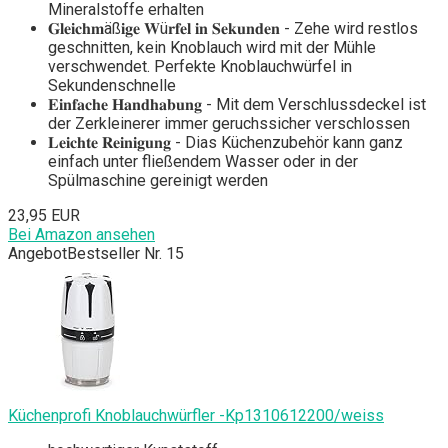
Mineralstoffe erhalten
𝐆𝐥𝐞𝐢𝐜𝐡𝐦äß𝐢𝐠𝐞 𝐖ü𝐫𝐟𝐞𝐥 𝐢𝐧 𝐒𝐞𝐤𝐮𝐧𝐝𝐞𝐧 - Zehe wird restlos
geschnitten, kein Knoblauch wird mit der Mühle
verschwendet. Perfekte Knoblauchwürfel in
Sekundenschnelle
𝐄𝐢𝐧𝐟𝐚𝐜𝐡𝐞 𝐇𝐚𝐧𝐝𝐡𝐚𝐛𝐮𝐧𝐠 - Mit dem Verschlussdeckel ist
der Zerkleinerer immer geruchssicher verschlossen
𝐋𝐞𝐢𝐜𝐡𝐭𝐞 𝐑𝐞𝐢𝐧𝐢𝐠𝐮𝐧𝐠 - Dias Küchenzubehör kann ganz
einfach unter fließendem Wasser oder in der
Spülmaschine gereinigt werden
23,95 EUR
Bei Amazon ansehen
Angebot
Bestseller Nr. 15
Küchenprofi Knoblauchwürfler -Kp1310612200/weiss