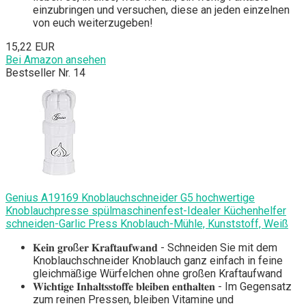
einzubringen und versuchen, diese an jeden einzelnen
von euch weiterzugeben!
15,22 EUR
Bei Amazon ansehen
Bestseller Nr. 14
Genius A19169 Knoblauchschneider G5 hochwertige
Knoblauchpresse spülmaschinenfest-Idealer Küchenhelfer
schneiden-Garlic Press Knoblauch-Mühle, Kunststoff, Weiß
𝐊𝐞𝐢𝐧 𝐠𝐫𝐨ß𝐞𝐫 𝐊𝐫𝐚𝐟𝐭𝐚𝐮𝐟𝐰𝐚𝐧𝐝 - Schneiden Sie mit dem
Knoblauchschneider Knoblauch ganz einfach in feine
gleichmäßige Würfelchen ohne großen Kraftaufwand
𝐖𝐢𝐜𝐡𝐭𝐢𝐠𝐞 𝐈𝐧𝐡𝐚𝐥𝐭𝐬𝐬𝐭𝐨𝐟𝐟𝐞 𝐛𝐥𝐞𝐢𝐛𝐞𝐧 𝐞𝐧𝐭𝐡𝐚𝐥𝐭𝐞𝐧 - Im Gegensatz
zum reinen Pressen, bleiben Vitamine und