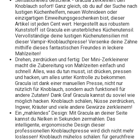
Sensationelles Geschenk - Gracula zerkleinert den
Knoblauch sofort! Ganz gleich, ob du auf der Suche nach
lustigen Küchenhelfern, neuen Wohnideen oder
einzigartigen Einweihungsgeschenken bist, dieser
Artikel ist jeden Cent wert. Hergestellt aus robustem
Kunststoff ist Gracula ein unsterbliches Küchenutensil.
Vervollständige deine lustigen Küchenutensilien mit
dieser Vampir-Knoblauchpresse! Versenke deine Zähne
mithilfe dieses fantastischen Freundes in leckere
Mahlzeiten!
Drehen, zerdrücken und fertig: Der Mini-Zerkleinerer
macht die Zubereitung von Mahlzeiten einfach und
schnell. Alles, was du tun musst, ist drücken, pressen
und hacken, um alles unter Kontrolle zu bekommen.
Gracula ist dank einer manuellen Presse, nicht nur
nützlich für Knoblauch, sondern auch funktionell für
andere Zutaten! Dank Graf Gracula kannst du soviel wie
möglich hacken. Knoblauch schälen, Nüsse zerdrücken,
Ingwer, Kräuter und viele andere Gewürze zerkleinern!
Ein „mahlendes“ Design: Mit Gracula an deiner Seite
kannst du Nelken in Sekunden zermahlen. Das
intelligente, ergonomische Design dieser
professionellen Knoblauchpresse wird dich nicht mehr
loslassen! Knoblauch mühelos schälen: für geruchfreie