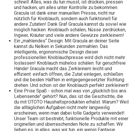
schnell. Alles, was du tun musst, ist drücken, pressen
und hacken, um alles unter Kontrolle zu bekommen.
Gracula ist dank einer manuellen Presse, nicht nur
nützlich für Knoblauch, sondern auch funktionell für
andere Zutaten! Dank Graf Gracula kannst du soviel wie
möglich hacken. Knoblauch schälen, Nüsse zerdrücken,
Ingwer, Kräuter und viele andere Gewürze zerkleinern!
Ein „mahlendes“ Design: Mit Gracula an deiner Seite
kannst du Nelken in Sekunden zermahlen. Das
intelligente, ergonomische Design dieser
professionellen Knoblauchpresse wird dich nicht mehr
loslassen! Knoblauch mühelos schälen: für geruchfreie
Hände! Gracula macht das Zerkleinern leicht und
effizient: einfach öffnen, die Zutat einlegen, schließen
und die beiden Hälften in entgegengesetzter Richtung
drehen. Und schon ist der Knoblauch perfekt zerkleinert!
Eine Prise Spaß - schon mal was von „glücklich bis ans
Lebensende" gehört? Nun, das ist die Geschichte, die
du mit OTOTO Haushaltsprodukten erhälst. Warum? Weil
die alltäglichen Aufgaben nicht mehr langweilig
erscheinen, wenn man dabei tolle Gadgets verwendet!
Unser Team ist bestrebt, funktionelle Produkte mit einer
originellen und überraschenden Note zu schaffen. Wir
lieben es, in alles, was wir tun, ein wenig Fantasie