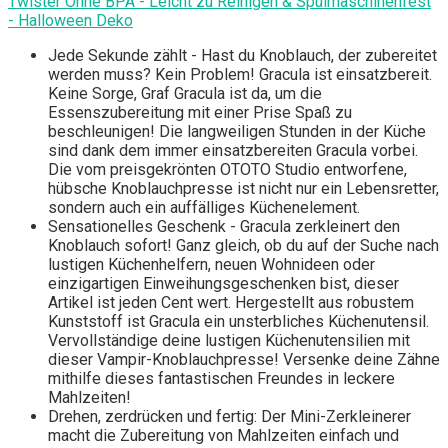
Twister Ohne BPA - Leicht zu Reinigen & Spülmaschinenfest
- Halloween Deko
Jede Sekunde zählt - Hast du Knoblauch, der zubereitet
werden muss? Kein Problem! Gracula ist einsatzbereit.
Keine Sorge, Graf Gracula ist da, um die
Essenszubereitung mit einer Prise Spaß zu
beschleunigen! Die langweiligen Stunden in der Küche
sind dank dem immer einsatzbereiten Gracula vorbei.
Die vom preisgekrönten OTOTO Studio entworfene,
hübsche Knoblauchpresse ist nicht nur ein Lebensretter,
sondern auch ein auffälliges Küchenelement.
Sensationelles Geschenk - Gracula zerkleinert den
Knoblauch sofort! Ganz gleich, ob du auf der Suche nach
lustigen Küchenhelfern, neuen Wohnideen oder
einzigartigen Einweihungsgeschenken bist, dieser
Artikel ist jeden Cent wert. Hergestellt aus robustem
Kunststoff ist Gracula ein unsterbliches Küchenutensil.
Vervollständige deine lustigen Küchenutensilien mit
dieser Vampir-Knoblauchpresse! Versenke deine Zähne
mithilfe dieses fantastischen Freundes in leckere
Mahlzeiten!
Drehen, zerdrücken und fertig: Der Mini-Zerkleinerer
macht die Zubereitung von Mahlzeiten einfach und