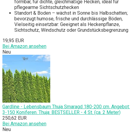
formbar, für dichte, gleichmäßige Hecken, ideal für
pflegearme Sichtschutzhecken
Standort & Boden – wächst in Sonne bis Halbschatten;
bevorzugt humose, frische und durchlässige Böden,
Vielseitig einsetzbar: Geeignet als Heckenpflanze,
Sichtschutz, Windschutz oder Grundstücksbegrenzung
19,95 EUR
Bei Amazon ansehen
Neu
Gardline - Lebensbaum Thuja Smaragd 180-200 cm. Angebot:
3-150 Koniferen. Thuja: BESTSELLER - 4 St. (ca. 2 Meter)
250,62 EUR
Bei Amazon ansehen
Neu