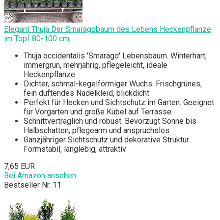
Elegant Thuja Der Smaragdbaum des Lebens Heckenpflanze
im Topf 80-100 cm
Thuja occidentalis 'Smaragd' Lebensbaum. Winterhart,
immergrün, mehrjährig, pflegeleicht, ideale
Heckenpflanze
Dichter, schmal-kegelförmiger Wuchs. Frischgrünes,
fein duftendes Nadelkleid, blickdicht
Perfekt für Hecken und Sichtschutz im Garten. Geeignet
für Vorgarten und große Kübel auf Terrasse
Schnittverträglich und robust. Bevorzugt Sonne bis
Halbschatten, pflegearm und anspruchslos
Ganzjähriger Sichtschutz und dekorative Struktur.
Formstabil, langlebig, attraktiv
7,65 EUR
Bei Amazon ansehen
Bestseller Nr. 11