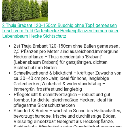
2 Thuja Brabant 120-150cm Buschig ohne Topf gemessen
frisch vom Feld Gartenhecke Heckenpflanzen Immergrüner
Lebensbaum Hecke Sichtschutz
2st Thuja Brabant 120-150cm ohne Ballen gemessen ,
2,5 Pflanzen pro Meter sind ausreichend,Immergrüne
Heckenpflanze – Thuja occidentalis ‘Brabant’
(Lebensbaum Brabant) für ganzjährigen, dichten
Sichtschutz im Garten
Schnellwachsend & blickdicht – kräftiger Zuwachs von
ca. 30–40 cm pro Jahr; ideal für hohe, langlebige
Gartenhecken,Winterhart & widerstandsfähig –
immergrün, frostfest und langlebig
Pflegeleicht & schnittverträglich – robust und gut
formbar, für dichte, gleichmäßige Hecken, ideal für
pflegearme Sichtschutzhecken
Standort & Boden – wächst in Sonne bis Halbschatten;
bevorzugt humose, frische und durchlässige Böden,
Vielseitig einsetzbar: Geeignet als Heckenpflanze,
Sichtschutz, Windschutz oder Grundstücksbegrenzung