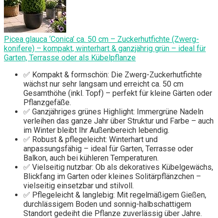
Picea glauca ‘Conica’ ca. 50 cm – Zuckerhutfichte (Zwerg­
konifere) – kompakt, winterhart & ganzjährig grün – ideal für
Garten, Terrasse oder als Kübelpflanze
✅ Kompakt & formschön: Die Zwerg-Zuckerhutfichte
wächst nur sehr langsam und erreicht ca. 50 cm
Gesamthöhe (inkl. Topf) – perfekt für kleine Gärten oder
Pflanzgefäße.
✅ Ganzjähriges grünes Highlight: Immergrüne Nadeln
verleihen das ganze Jahr über Struktur und Farbe – auch
im Winter bleibt Ihr Außenbereich lebendig.
✅ Robust & pflegeleicht: Winterhart und
anpassungsfähig – ideal für Garten, Terrasse oder
Balkon, auch bei kühleren Temperaturen.
✅ Vielseitig nutzbar: Ob als dekoratives Kübelgewächs,
Blickfang im Garten oder kleines Solitärpflänzchen –
vielseitig einsetzbar und stilvoll.
✅ Pflegeleicht & langlebig: Mit regelmäßigem Gießen,
durchlässigem Boden und sonnig-halbschattigem
Standort gedeiht die Pflanze zuverlässig über Jahre.