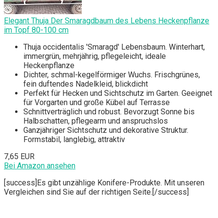
Elegant Thuja Der Smaragdbaum des Lebens Heckenpflanze
im Topf 80-100 cm
Thuja occidentalis 'Smaragd' Lebensbaum. Winterhart,
immergrün, mehrjährig, pflegeleicht, ideale
Heckenpflanze
Dichter, schmal-kegelförmiger Wuchs. Frischgrünes,
fein duftendes Nadelkleid, blickdicht
Perfekt für Hecken und Sichtschutz im Garten. Geeignet
für Vorgarten und große Kübel auf Terrasse
Schnittverträglich und robust. Bevorzugt Sonne bis
Halbschatten, pflegearm und anspruchslos
Ganzjähriger Sichtschutz und dekorative Struktur.
Formstabil, langlebig, attraktiv
7,65 EUR
Bei Amazon ansehen
[success]Es gibt unzählige Konifere-Produkte. Mit unseren
Vergleichen sind Sie auf der richtigen Seite.[/success]