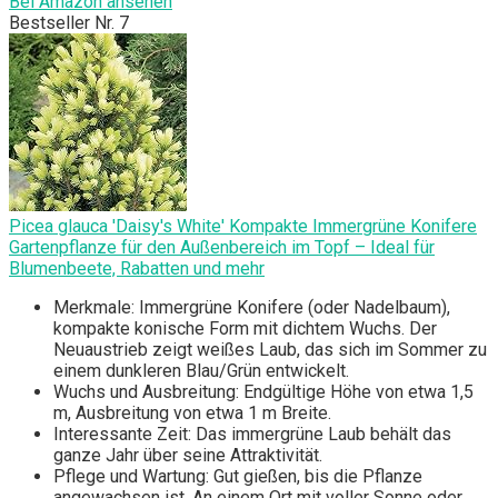
Bei Amazon ansehen
Bestseller Nr. 7
Picea glauca 'Daisy's White' Kompakte Immergrüne Konifere
Gartenpflanze für den Außenbereich im Topf – Ideal für
Blumenbeete, Rabatten und mehr
Merkmale: Immergrüne Konifere (oder Nadelbaum),
kompakte konische Form mit dichtem Wuchs. Der
Neuaustrieb zeigt weißes Laub, das sich im Sommer zu
einem dunkleren Blau/Grün entwickelt.
Wuchs und Ausbreitung: Endgültige Höhe von etwa 1,5
m, Ausbreitung von etwa 1 m Breite.
Interessante Zeit: Das immergrüne Laub behält das
ganze Jahr über seine Attraktivität.
Pflege und Wartung: Gut gießen, bis die Pflanze
angewachsen ist. An einem Ort mit voller Sonne oder