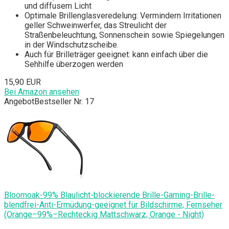
und diffusem Licht
Optimale Brillenglasveredelung: Vermindern Irritationen
geller Schweinwerfer, das Streulicht der
Straßenbeleuchtung, Sonnenschein sowie Spiegelungen
in der Windschutzscheibe.
Auch für Brilleträger geeignet: kann einfach über die
Sehhilfe überzogen werden
15,90 EUR
Bei Amazon ansehen
Angebot
Bestseller Nr. 17
Bloomoak-99% Blaulicht-blockierende Brille-Gaming-Brille-
blendfrei-Anti-Ermüdung-geeignet für Bildschirme, Fernseher
(Orange–99%–Rechteckig Mattschwarz, Orange - Night)