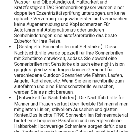
Wasser- und Ölbeständigkeit, Haltbarkeit und
Kratzfestigkeit.TAC Sonnenbrillengläser wurden einer
doppelten Exzentrizitätsprüfung unterzogen, um keine
optische Verzerrung zu gewährleisten und verursachen
keine Augenermüdung und Kopfschmerzen.Für
Autofahrer mit Astigmatismus oder anderen
Sehbehinderungen sind autofahrerbrille das beste
Zubehör für Ihre Reise.
【Gestapelte Sonnenbrillen mit Sehstärke】Diese
Nachtsichtbrille wurde speziell für Ihre Sonnenbrillen
mit Sehstärke entwickelt, sodass Sie sowohl eine
Sonnenbrillen mit Sehstärke als auch eine night vision
goggles gleichzeitig tragen können.Geeignet für
verschiedene Outdoor-Szenarien wie Fahren, Laufen,
Angeln, Radfahren, etc. Wenn Sie eine nachtbrille zum
autofahren und eine Blendschutzbrille wünschen,
werden Sie es nicht bereuen.
【Entwickelt für Nachtfahrten】Die Nachtfahrbrille für
Männer und Frauen verfügt über flexible Rahmenrahmen
mit glatten Linien, stilvollem Aussehen und glatten
Kanten.Das leichte TR90 Sonnenbrillen Rahmenmaterial
bietet eine bequeme Passform und unvergleichliche
Haltbarkeit.Hochwertige Scharniere sorgen dafür, dass
die Zuglasche nach längerem Gebrauch nicht bricht oder