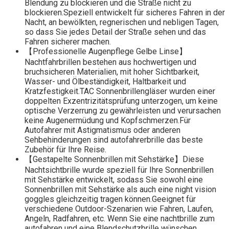
Blendung zu blockieren und die Straße nicht zu
blockieren.Speziell entwickelt für sicheres Fahren in der
Nacht, an bewölkten, regnerischen und nebligen Tagen,
so dass Sie jedes Detail der Straße sehen und das
Fahren sicherer machen.
【Professionelle Augenpflege Gelbe Linse】
Nachtfahrbrillen bestehen aus hochwertigen und
bruchsicheren Materialien, mit hoher Sichtbarkeit,
Wasser- und Ölbeständigkeit, Haltbarkeit und
Kratzfestigkeit.TAC Sonnenbrillengläser wurden einer
doppelten Exzentrizitätsprüfung unterzogen, um keine
optische Verzerrung zu gewährleisten und verursachen
keine Augenermüdung und Kopfschmerzen.Für
Autofahrer mit Astigmatismus oder anderen
Sehbehinderungen sind autofahrerbrille das beste
Zubehör für Ihre Reise.
【Gestapelte Sonnenbrillen mit Sehstärke】Diese
Nachtsichtbrille wurde speziell für Ihre Sonnenbrillen
mit Sehstärke entwickelt, sodass Sie sowohl eine
Sonnenbrillen mit Sehstärke als auch eine night vision
goggles gleichzeitig tragen können.Geeignet für
verschiedene Outdoor-Szenarien wie Fahren, Laufen,
Angeln, Radfahren, etc. Wenn Sie eine nachtbrille zum
autofahren und eine Blendschutzbrille wünschen,