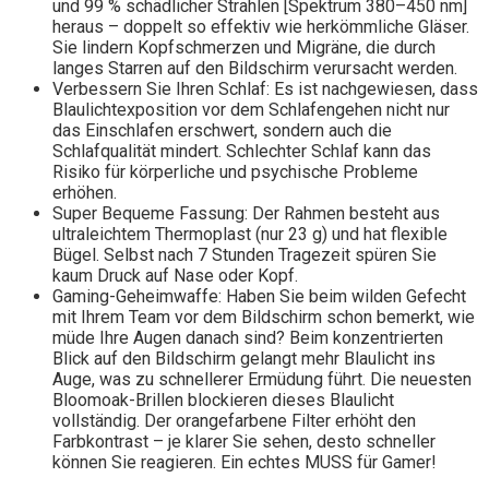
und 99 % schädlicher Strahlen [Spektrum 380–450 nm]
heraus – doppelt so effektiv wie herkömmliche Gläser.
Sie lindern Kopfschmerzen und Migräne, die durch
langes Starren auf den Bildschirm verursacht werden.
Verbessern Sie Ihren Schlaf: Es ist nachgewiesen, dass
Blaulichtexposition vor dem Schlafengehen nicht nur
das Einschlafen erschwert, sondern auch die
Schlafqualität mindert. Schlechter Schlaf kann das
Risiko für körperliche und psychische Probleme
erhöhen.
Super Bequeme Fassung: Der Rahmen besteht aus
ultraleichtem Thermoplast (nur 23 g) und hat flexible
Bügel. Selbst nach 7 Stunden Tragezeit spüren Sie
kaum Druck auf Nase oder Kopf.
Gaming-Geheimwaffe: Haben Sie beim wilden Gefecht
mit Ihrem Team vor dem Bildschirm schon bemerkt, wie
müde Ihre Augen danach sind? Beim konzentrierten
Blick auf den Bildschirm gelangt mehr Blaulicht ins
Auge, was zu schnellerer Ermüdung führt. Die neuesten
Bloomoak-Brillen blockieren dieses Blaulicht
vollständig. Der orangefarbene Filter erhöht den
Farbkontrast – je klarer Sie sehen, desto schneller
können Sie reagieren. Ein echtes MUSS für Gamer!