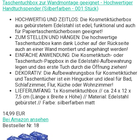
Taschentuchbox zur Wandmontage geeignet - Hochwertiger
Handtuchspender (Silberfarben - 001 Stück)
HOCHWERTIG UND ZEITLOS: Die Kosmetiktücherbox
aus gebürstetem Edelstahl ist edel, funktional und auch
für Papiertaschentücherboxen geeignet!
ZUM STELLEN UND HÄNGEN: Die hochwertige
Taschentuchbox kann dank Löcher auf der Rückseite
auch an einer Wand montiert und angehängt werden!
EINFACHE ANWENDUNG: Die Kosmetiktuch- oder
Taschentuch-Pappbox in die Edelstahl-Aufbewahrung
legen und das erste Tuch durch die Öffnung ziehen!
DEKORATIV: Die Aufbewahrungsbox für Kosmetiktücher
und Taschentücher ist ein Hingucker und ideal für Bad,
Schlafzimmer, Flur, Küche oder Wohnzimmer!
LIEFERUMFANG: 1x Kosmetiktuchbox // ca. 24 x 12 x
7,5 cm (Länge x Breite x Höhe) // Material: Edelstahl
gebürstet // Farbe: silberfarben matt
14,99 EUR
Bei Amazon ansehen
Bestseller Nr. 18