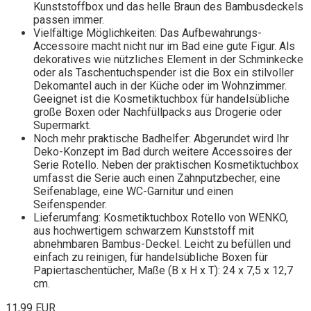
Kunststoffbox und das helle Braun des Bambusdeckels
passen immer.
Vielfältige Möglichkeiten: Das Aufbewahrungs-
Accessoire macht nicht nur im Bad eine gute Figur. Als
dekoratives wie nützliches Element in der Schminkecke
oder als Taschentuchspender ist die Box ein stilvoller
Dekomantel auch in der Küche oder im Wohnzimmer.
Geeignet ist die Kosmetiktuchbox für handelsübliche
große Boxen oder Nachfüllpacks aus Drogerie oder
Supermarkt.
Noch mehr praktische Badhelfer: Abgerundet wird Ihr
Deko-Konzept im Bad durch weitere Accessoires der
Serie Rotello. Neben der praktischen Kosmetiktuchbox
umfasst die Serie auch einen Zahnputzbecher, eine
Seifenablage, eine WC-Garnitur und einen
Seifenspender.
Lieferumfang: Kosmetiktuchbox Rotello von WENKO,
aus hochwertigem schwarzem Kunststoff mit
abnehmbaren Bambus-Deckel. Leicht zu befüllen und
einfach zu reinigen, für handelsübliche Boxen für
Papiertaschentücher, Maße (B x H x T): 24 x 7,5 x 12,7
cm.
11,99 EUR