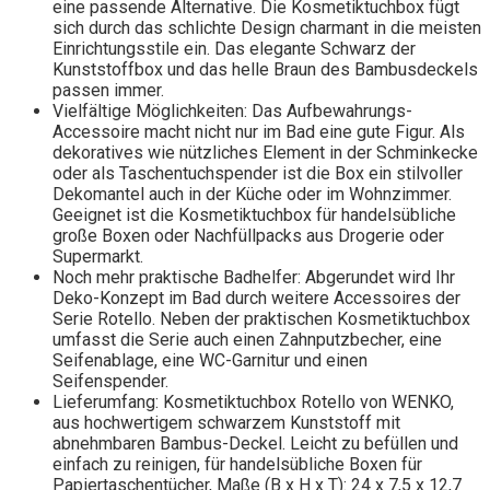
eine passende Alternative. Die Kosmetiktuchbox fügt
sich durch das schlichte Design charmant in die meisten
Einrichtungsstile ein. Das elegante Schwarz der
Kunststoffbox und das helle Braun des Bambusdeckels
passen immer.
Vielfältige Möglichkeiten: Das Aufbewahrungs-
Accessoire macht nicht nur im Bad eine gute Figur. Als
dekoratives wie nützliches Element in der Schminkecke
oder als Taschentuchspender ist die Box ein stilvoller
Dekomantel auch in der Küche oder im Wohnzimmer.
Geeignet ist die Kosmetiktuchbox für handelsübliche
große Boxen oder Nachfüllpacks aus Drogerie oder
Supermarkt.
Noch mehr praktische Badhelfer: Abgerundet wird Ihr
Deko-Konzept im Bad durch weitere Accessoires der
Serie Rotello. Neben der praktischen Kosmetiktuchbox
umfasst die Serie auch einen Zahnputzbecher, eine
Seifenablage, eine WC-Garnitur und einen
Seifenspender.
Lieferumfang: Kosmetiktuchbox Rotello von WENKO,
aus hochwertigem schwarzem Kunststoff mit
abnehmbaren Bambus-Deckel. Leicht zu befüllen und
einfach zu reinigen, für handelsübliche Boxen für
Papiertaschentücher, Maße (B x H x T): 24 x 7,5 x 12,7