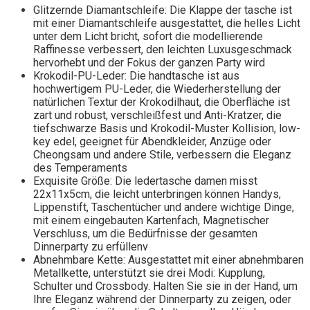
Glitzernde Diamantschleife: Die Klappe der tasche ist
mit einer Diamantschleife ausgestattet, die helles Licht
unter dem Licht bricht, sofort die modellierende
Raffinesse verbessert, den leichten Luxusgeschmack
hervorhebt und der Fokus der ganzen Party wird
Krokodil-PU-Leder: Die handtasche ist aus
hochwertigem PU-Leder, die Wiederherstellung der
natürlichen Textur der Krokodilhaut, die Oberfläche ist
zart und robust, verschleißfest und Anti-Kratzer, die
tiefschwarze Basis und Krokodil-Muster Kollision, low-
key edel, geeignet für Abendkleider, Anzüge oder
Cheongsam und andere Stile, verbessern die Eleganz
des Temperaments
Exquisite Größe: Die ledertasche damen misst
22x11x5cm, die leicht unterbringen können Handys,
Lippenstift, Taschentücher und andere wichtige Dinge,
mit einem eingebauten Kartenfach, Magnetischer
Verschluss, um die Bedürfnisse der gesamten
Dinnerparty zu erfüllenv
Abnehmbare Kette: Ausgestattet mit einer abnehmbaren
Metallkette, unterstützt sie drei Modi: Kupplung,
Schulter und Crossbody. Halten Sie sie in der Hand, um
Ihre Eleganz während der Dinnerparty zu zeigen, oder