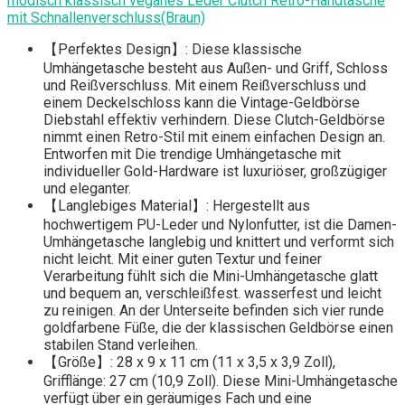
modisch klassisch veganes Leder Clutch Retro-Handtasche
mit Schnallenverschluss(Braun)
【Perfektes Design】: Diese klassische
Umhängetasche besteht aus Außen- und Griff, Schloss
und Reißverschluss. Mit einem Reißverschluss und
einem Deckelschloss kann die Vintage-Geldbörse
Diebstahl effektiv verhindern. Diese Clutch-Geldbörse
nimmt einen Retro-Stil mit einem einfachen Design an.
Entworfen mit Die trendige Umhängetasche mit
individueller Gold-Hardware ist luxuriöser, großzügiger
und eleganter.
【Langlebiges Material】: Hergestellt aus
hochwertigem PU-Leder und Nylonfutter, ist die Damen-
Umhängetasche langlebig und knittert und verformt sich
nicht leicht. Mit einer guten Textur und feiner
Verarbeitung fühlt sich die Mini-Umhängetasche glatt
und bequem an, verschleißfest. wasserfest und leicht
zu reinigen. An der Unterseite befinden sich vier runde
goldfarbene Füße, die der klassischen Geldbörse einen
stabilen Stand verleihen.
【Größe】: 28 x 9 x 11 cm (11 x 3,5 x 3,9 Zoll),
Grifflänge: 27 cm (10,9 Zoll). Diese Mini-Umhängetasche
verfügt über ein geräumiges Fach und eine