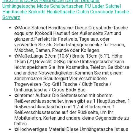
NICOLE & DORIS Handtasche Damen Designer
Umhängetasche Mode Schultertaschen PU Leder Satchel
Handtasche Krokodil Henkeltasche Clutch Crossbody Tasche
Schwarz
✿Mode Satchel Handtasche: Diese Crossbody-Tasche
exquisite Krokodil Haut auf der Außenseite.Zart und
glänzend.Perfekt für Festivals, Tage aus, oder
verwenden Sie als Geburtstagsgeschenke für Frauen,
Mädchen, Damen, Freunde oder Kollegen.
✿Maße:Länge 27cm (10.6") Breite 13cm (5.1"), Höhe
18cm (7"),Gewicht: 0.8Kg.Diese Umhängetasche kann
leicht speichern Sie Ihre Kosmetika, Telefon, Geldbörse
und andere Notwendigkeiten.Kommen Sie mit einem
abnehmbaren Schultergurt.Vier verschiedene
Trageweisen-Top-Griff Tasche / Cluth Tasche /
Umhängetasche / Cross Body Bag.
✿Interner Aufbau: Die Seitentasche mit oberem
Reißverschlussschalter, innen gibt es 1 Haupttaschen, 1
Reißverschlusstaschen und 1 Zubehörtaschen. 1
Reißverschlusstasche auf der Rückseite, um Ihr
Mobiltelefon, Karten und andere kleine Gegenstände zu
halten.
✿Hochwertiges Material:Diese Umhängetasche ist aus