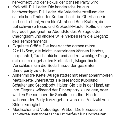
hervorhebt und der Fokus der ganzen Party wird
Krokodil-PU-Leder: Die handtasche ist aus
hochwertigem PU-Leder, die Wiederherstellung der
natürlichen Textur der Krokodilhaut, die Oberfläche ist
zart und robust, verschleißfest und Anti-Kratzer, die
tiefschwarze Basis und Krokodil-Muster Kollision, low-
key edel, geeignet für Abendkleider, Anzüge oder
Cheongsam und andere Stile, verbessern die Eleganz
des Temperaments
Exquisite Größe: Die ledertasche damen misst
22x11x5cm, die leicht unterbringen können Handys,
Lippenstift, Taschentücher und andere wichtige Dinge,
mit einem eingebauten Kartenfach, Magnetischer
Verschluss, um die Bedürfnisse der gesamten
Dinnerparty zu erfüllenv
Abnehmbare Kette: Ausgestattet mit einer abnehmbaren
Metallkette, unterstützt sie drei Modi: Kupplung,
Schulter und Crossbody. Halten Sie sie in der Hand, um
Ihre Eleganz während der Dinnerparty zu zeigen, oder
werfen Sie sie über die Schulter, um Ihre Hände
während der Party freizugeben, was eine Vielzahl von
Stilen ermöglicht
Modischer und Vielseitiger Artikel: Die klassische
schwarze umhängetasche ist perfekt für Hochzeiten,