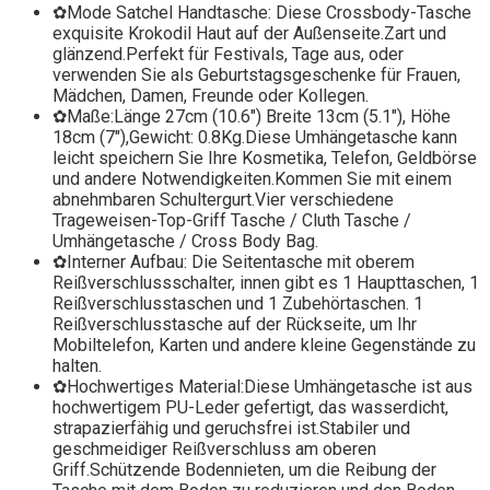
✿Mode Satchel Handtasche: Diese Crossbody-Tasche
exquisite Krokodil Haut auf der Außenseite.Zart und
glänzend.Perfekt für Festivals, Tage aus, oder
verwenden Sie als Geburtstagsgeschenke für Frauen,
Mädchen, Damen, Freunde oder Kollegen.
✿Maße:Länge 27cm (10.6") Breite 13cm (5.1"), Höhe
18cm (7"),Gewicht: 0.8Kg.Diese Umhängetasche kann
leicht speichern Sie Ihre Kosmetika, Telefon, Geldbörse
und andere Notwendigkeiten.Kommen Sie mit einem
abnehmbaren Schultergurt.Vier verschiedene
Trageweisen-Top-Griff Tasche / Cluth Tasche /
Umhängetasche / Cross Body Bag.
✿Interner Aufbau: Die Seitentasche mit oberem
Reißverschlussschalter, innen gibt es 1 Haupttaschen, 1
Reißverschlusstaschen und 1 Zubehörtaschen. 1
Reißverschlusstasche auf der Rückseite, um Ihr
Mobiltelefon, Karten und andere kleine Gegenstände zu
halten.
✿Hochwertiges Material:Diese Umhängetasche ist aus
hochwertigem PU-Leder gefertigt, das wasserdicht,
strapazierfähig und geruchsfrei ist.Stabiler und
geschmeidiger Reißverschluss am oberen
Griff.Schützende Bodennieten, um die Reibung der