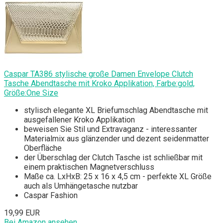
Caspar TA386 stylische große Damen Envelope Clutch
Tasche Abendtasche mit Kroko Applikation, Farbe:gold,
Größe:One Size
stylisch elegante XL Briefumschlag Abendtasche mit
ausgefallener Kroko Applikation
beweisen Sie Stil und Extravaganz - interessanter
Materialmix aus glänzender und dezent seidenmatter
Oberfläche
der Überschlag der Clutch Tasche ist schließbar mit
einem praktischen Magnetverschluss
Maße ca. LxHxB: 25 x 16 x 4,5 cm - perfekte XL Größe
auch als Umhängetasche nutzbar
Caspar Fashion
19,99 EUR
Bei Amazon ansehen