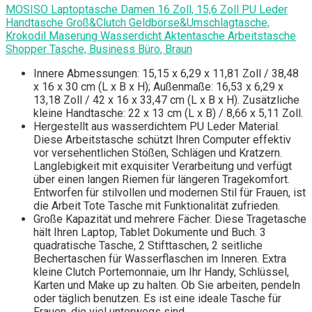
MOSISO Laptoptasche Damen 16 Zoll, 15,6 Zoll PU Leder
Handtasche Groß&Clutch Geldbörse&Umschlagtasche,
Krokodil Maserung Wasserdicht Aktentasche Arbeitstasche
Shopper Tasche, Business Büro, Braun
Innere Abmessungen: 15,15 x 6,29 x 11,81 Zoll / 38,48
x 16 x 30 cm (L x B x H); Außenmaße: 16,53 x 6,29 x
13,18 Zoll / 42 x 16 x 33,47 cm (L x B x H). Zusätzliche
kleine Handtasche: 22 x 13 cm (L x B) / 8,66 x 5,11 Zoll.
Hergestellt aus wasserdichtem PU Leder Material.
Diese Arbeitstasche schützt Ihren Computer effektiv
vor versehentlichen Stößen, Schlägen und Kratzern.
Langlebigkeit mit exquisiter Verarbeitung und verfügt
über einen langen Riemen für längeren Tragekomfort.
Entworfen für stilvollen und modernen Stil für Frauen, ist
die Arbeit Tote Tasche mit Funktionalität zufrieden.
Große Kapazität und mehrere Fächer. Diese Tragetasche
hält Ihren Laptop, Tablet Dokumente und Buch. 3
quadratische Tasche, 2 Stifttaschen, 2 seitliche
Bechertaschen für Wasserflaschen im Inneren. Extra
kleine Clutch Portemonnaie, um Ihr Handy, Schlüssel,
Karten und Make up zu halten. Ob Sie arbeiten, pendeln
oder täglich benutzen. Es ist eine ideale Tasche für
Frauen, die viel unterwegs sind.