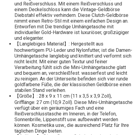
und Reißverschluss. Mit einem Reißverschluss und
einem Deckelschloss kann die Vintage-Geldbörse
Diebstahl effektiv verhindern. Diese Clutch-Geldbörse
nimmt einen Retro-Stil mit einem einfachen Design an.
Entworfen mit Die trendige Umhängetasche mit
individueller Gold-Hardware ist luxuriöser, großzügiger
und eleganter.
【Langlebiges Material】: Hergestellt aus
hochwertigem PU-Leder und Nylonfutter, ist die Damen-
Umhängetasche langlebig und knittert und verformt sich
nicht leicht. Mit einer guten Textur und feiner
Verarbeitung fühlt sich die Mini-Umhängetasche glatt
und bequem an, verschleißfest. wasserfest und leicht
zu reinigen. An der Unterseite befinden sich vier runde
goldfarbene Füße, die der klassischen Geldbörse einen
stabilen Stand verleihen.
【Größe】: 28 x 9 x 11 cm (11 x 3,5 x 3,9 Zoll),
Grifflänge: 27 cm (10,9 Zoll). Diese Mini-Umhängetasche
verfügt über ein geräumiges Fach und eine
Reißverschlusstasche im Inneren, in der Telefon,
Sonnenbrille, Lippenstift usw. aufbewahrt werden
können. Kosmetika usw., die ausreichend Platz für Ihre
täglichen Dinge bieten.