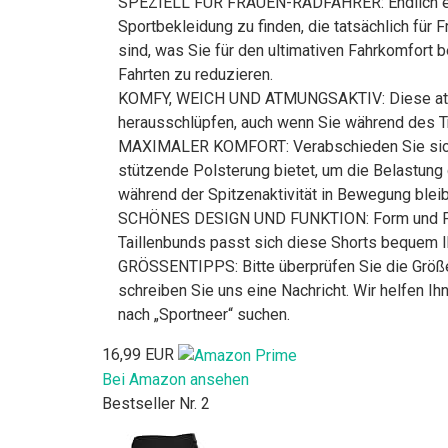
SPEZIELL FÜR FRAUEN-RADFAHRER: Endlich eine 
Sportbekleidung zu finden, die tatsächlich für
sind, was Sie für den ultimativen Fahrkomfort b
Fahrten zu reduzieren.
KOMFY, WEICH UND ATMUNGSAKTIV: Diese atmungs
herausschlüpfen, auch wenn Sie während des Tra
MAXIMALER KOMFORT: Verabschieden Sie sich n
stützende Polsterung bietet, um die Belastung 
während der Spitzenaktivität in Bewegung bleib
SCHÖNES DESIGN UND FUNKTION: Form und Funkt
Taillenbunds passt sich diese Shorts bequem Ih
GRÖSSENTIPPS: Bitte überprüfen Sie die Größent
schreiben Sie uns eine Nachricht. Wir helfen I
nach „Sportneer“ suchen.
16,99 EUR
Bei Amazon ansehen
Bestseller Nr. 2