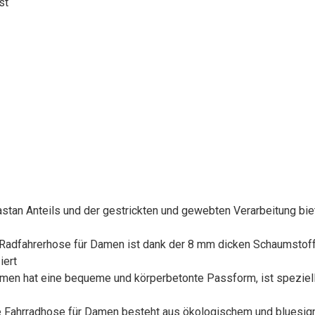
st
astan Anteils und der gestrickten und gewebten Verarbeitung b
e Radfahrerhose für Damen ist dank der 8 mm dicken Schaumstoff
iert
amen hat eine bequeme und körperbetonte Passform, ist speziell
e Fahrradhose für Damen besteht aus ökologischem und bluesign-z