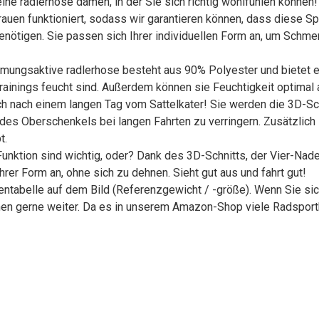
radlerhose damen, in der Sie sich richtig wohlfühlen können! 
 Frauen funktioniert, sodass wir garantieren können, dass diese
enötigen. Sie passen sich Ihrer individuellen Form an, um Schmer
aktive radlerhose besteht aus 90% Polyester und bietet eine 
inings feucht sind. Außerdem können sie Feuchtigkeit optimal ab
ach einem langen Tag vom Sattelkater! Sie werden die 3D-Sch
des Oberschenkels bei langen Fahrten zu verringern. Zusätzlich
t.
ion sind wichtig, oder? Dank des 3D-Schnitts, der Vier-Nadel
rer Form an, ohne sich zu dehnen. Sieht gut aus und fahrt gut!
abelle auf dem Bild (Referenzgewicht / -größe). Wenn Sie sich h
hnen gerne weiter. Da es in unserem Amazon-Shop viele Radsport