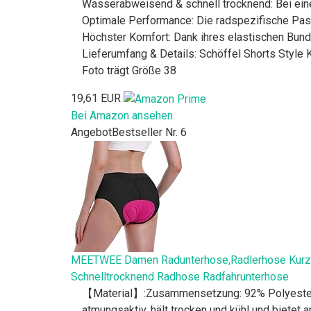
Wasserabweisend & schnell trocknend: Bei eine
Optimale Performance: Die radspezifische Pas
Höchster Komfort: Dank ihres elastischen Bund
Lieferumfang & Details: Schöffel Shorts Style
Foto trägt Größe 38
19,61 EUR
Bei Amazon ansehen
Angebot
Bestseller Nr. 6
MEETWEE Damen Radunterhose,Radlerhose Kurz F
Schnelltrocknend Radhose Radfahrunterhose
【Material】:Zusammensetzung: 92% Polyester,
atmungsaktiv, hält trocken und kühl und bietet