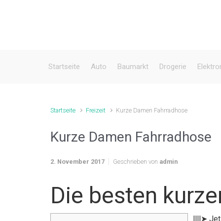
Zum Hauptinhalt springen
Startseite
Auto
Baumarkt
Drogerie
Elektro
Startseite
Freizeit
Kurze Damen Fahrradhose
Kurze Damen Fahrradhose
2. November 2017
Geschrieben von
admin
Die besten kurz
llll➤ J