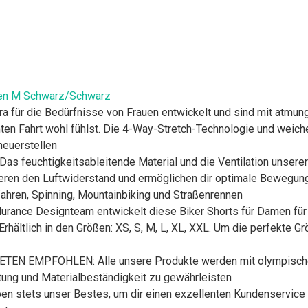
en M Schwarz/Schwarz
für die Bedürfnisse von Frauen entwickelt und sind mit atmung
ten Fahrt wohl fühlst. Die 4-Way-Stretch-Technologie und weiche
heuerstellen
chtigkeitsableitende Material und die Ventilation unserer g
eren den Luftwiderstand und ermöglichen dir optimale Bewegung
dfahren, Spinning, Mountainbiking und Straßenrennen
ce Designteam entwickelt diese Biker Shorts für Damen für 
Erhältlich in den Größen: XS, S, M, L, XL, XXL. Um die perfekte Grö
EMPFOHLEN: Alle unsere Produkte werden mit olympischen A
tung und Materialbeständigkeit zu gewährleisten
ts unser Bestes, um dir einen exzellenten Kundenservice zu b