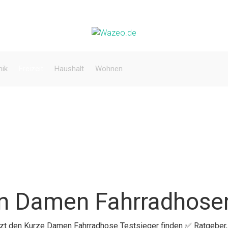
nik
Freizeit
Haushalt
Wohnen
en Damen Fahrradhose
etzt den Kurze Damen Fahrradhose Testsieger finden ✅ Ratgeber