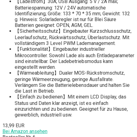
【Ladestrom】30A; USB Ausgang: 5 V / 2A max;
Batteriespannung: 12V / 24V automatische
Identifizierung; Größe: 133 * 70 * 35 mm; Gewicht: 132
g. Hinweis: Solarladeregler ist nur für Blei Säure
Batterien geeignet: OPEN, AGM, GEL.
【Sicherheitsschutz】Eingebauter Kurzschlussschutz,
Leerlaufschutz, Rückwärtsschutz, Überlastschutz. Mit
vollständigem 3 Level PWM Lademanagement.
【Funktionalität】Eingebauter industrieller
Mikrocontroller. Sowohl Lade als auch Entladeparameter
sind einstellbar. Der Ladebetriebsmodus kann
eingestellt werden.
【Wärmeableitung】Dualer MOS-Rückstromschutz,
geringe Wärmeerzeugung, geringe Ausfallrate.
Verlängern Sie die Batterielebensdauer und halten Sie
die Last in Betrieb.
【Einfach zu bedienen】Mit einem LCD Display, das
Status und Daten klar anzeigt, ist es einfach
einzurichten und zu bedienen. Geeignet für zu Hause,
gewerblich, industriell usw.
13,99 EUR
Bei Amazon ansehen