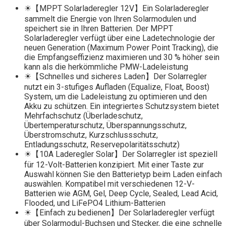
☀【MPPT Solarladeregler 12V】Ein Solarladeregler
sammelt die Energie von Ihren Solarmodulen und
speichert sie in Ihren Batterien. Der MPPT
Solarladeregler verfügt über eine Ladetechnologie der
neuen Generation (Maximum Power Point Tracking), die
die Empfangseffizienz maximieren und 30 % höher sein
kann als die herkömmliche PMW-Ladeleistung
☀【Schnelles und sicheres Laden】Der Solarregler
nutzt ein 3-stufiges Aufladen (Equalize, Float, Boost)
System, um die Ladeleistung zu optimieren und den
Akku zu schützen. Ein integriertes Schutzsystem bietet
Mehrfachschutz (Überladeschutz,
Übertemperaturschutz, Überspannungsschutz,
Überstromschutz, Kurzschlussschutz,
Entladungsschutz, Reservepolaritätsschutz)
☀【10A Laderegler Solar】Der Solarregler ist speziell
für 12-Volt-Batterien konzipiert. Mit einer Taste zur
Auswahl können Sie den Batterietyp beim Laden einfach
auswählen. Kompatibel mit verschiedenen 12-V-
Batterien wie AGM, Gel, Deep Cycle, Sealed, Lead Acid,
Flooded, und LiFePO4 Lithium-Batterien
☀【Einfach zu bedienen】Der Solarladeregler verfügt
über Solarmodul-Buchsen und Stecker, die eine schnelle