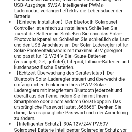
USB-Ausgänge: 5V/2A; Intelligenter PWMs-
Lademodus, verlängert effektiv die Lebensdauer der
Batterie.
【Einfache Installation】Der Bluetooth-Solarpanel-
Controller ist einfach zu installieren. Schließen Sie
zuerst die Batterie an. Schließen Sie dann das Solar-
Photovoltaikpanel an. Schließen Sie schließlich die Last
und den USB-Anschluss an. Der Solar-Laderegler ist für
Solar-Photovoltaikpanels mit maximal 50 V geeignet
und passt für 12 V/24 V Blei-Säure-Batterien
(versiegelt, Gel, geflutet), Lifepo4, Lithium-Batterien und
kundenspezifische Batterien.
【Echtzeit-Überwachung des Gerätestatus】Der
Bluetooth-Solar-Laderegler steuert und überwacht die
umfangreichen Funktionen Ihres PWM-Solar-
Ladereglers mit integriertem Bluetooth jederzeit und
überall aus der Ferne, indem Sie ihn mit Ihrem
Smartphone oder einem anderen Gerät koppeln. Das
ursprüngliche Passwort lautet „666666“. Denken Sie
daran, das ursprüngliche Passwort nach der Anmeldung
zu ändern.
【Intelligenter Schutz】30A 12V/24V PV:50V
Solarpanel-Batterie Intelligenter Solarregler Schutz vor