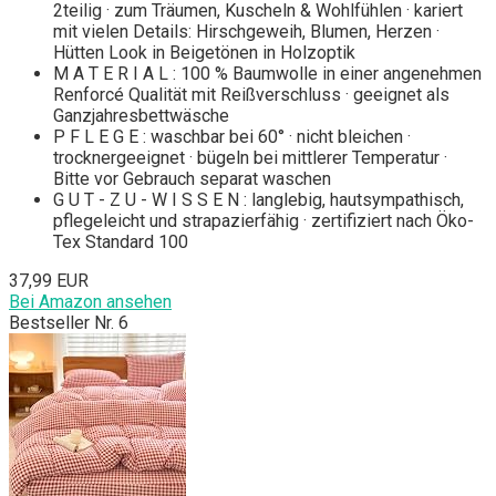
2teilig · zum Träumen, Kuscheln & Wohlfühlen · kariert
mit vielen Details: Hirschgeweih, Blumen, Herzen ·
Hütten Look in Beigetönen in Holzoptik
M A T E R I A L : 100 % Baumwolle in einer angenehmen
Renforcé Qualität mit Reißverschluss · geeignet als
Ganzjahresbettwäsche
P F L E G E : waschbar bei 60° · nicht bleichen ·
trocknergeeignet · bügeln bei mittlerer Temperatur ·
Bitte vor Gebrauch separat waschen
G U T - Z U - W I S S E N : langlebig, hautsympathisch,
pflegeleicht und strapazierfähig · zertifiziert nach Öko-
Tex Standard 100
37,99 EUR
Bei Amazon ansehen
Bestseller Nr. 6