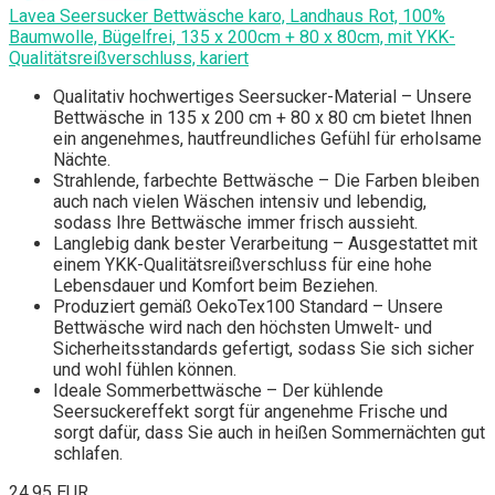
Lavea Seersucker Bettwäsche karo, Landhaus Rot, 100%
Baumwolle, Bügelfrei, 135 x 200cm + 80 x 80cm, mit YKK-
Qualitätsreißverschluss, kariert
Qualitativ hochwertiges Seersucker-Material – Unsere
Bettwäsche in 135 x 200 cm + 80 x 80 cm bietet Ihnen
ein angenehmes, hautfreundliches Gefühl für erholsame
Nächte.
Strahlende, farbechte Bettwäsche – Die Farben bleiben
auch nach vielen Wäschen intensiv und lebendig,
sodass Ihre Bettwäsche immer frisch aussieht.
Langlebig dank bester Verarbeitung – Ausgestattet mit
einem YKK-Qualitätsreißverschluss für eine hohe
Lebensdauer und Komfort beim Beziehen.
Produziert gemäß OekoTex100 Standard – Unsere
Bettwäsche wird nach den höchsten Umwelt- und
Sicherheitsstandards gefertigt, sodass Sie sich sicher
und wohl fühlen können.
Ideale Sommerbettwäsche – Der kühlende
Seersuckereffekt sorgt für angenehme Frische und
sorgt dafür, dass Sie auch in heißen Sommernächten gut
schlafen.
24,95 EUR