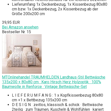
Lieferumfang 1x Deckenbezug, 1x Kissenbezug 80x80
cm bzw. 1x Deckenbezug, 2x Kissenbezug ab der
Größe 200x200 cm
39,95 EUR
Bei Amazon ansehen
Bestseller Nr. 15
MTOnlinehandel TRAUMHELDEN Landhaus-Stil Bettwäsche
135x200 + 80x80 cm · Karo Hirsch Herz Holzoptik · 100%
Baumwolle in Renforce · Vintage Bettwäsche-Set
L I E F E R U M F A N G : 1 x Kopfkissenbezug 80x80
cm +1 x Bettbezug 135x200 cm
D E S I G N : zeitlos, klassisch & schick · Bettwäsche
2teilig · zum Träumen, Kuscheln & Wohlfühlen · kariert