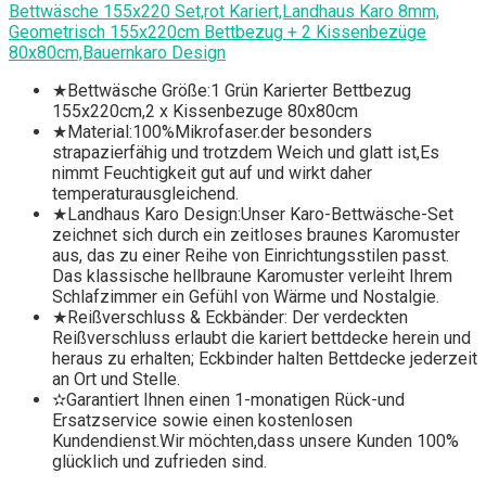
Bettwäsche 155x220 Set,rot Kariert,Landhaus Karo 8mm,
Geometrisch 155x220cm Bettbezug + 2 Kissenbezüge
80x80cm,Bauernkaro Design
★Bettwäsche Größe:1 Grün Karierter Bettbezug
155x220cm,2 x Kissenbezuge 80x80cm
★Material:100%Mikrofaser.der besonders
strapazierfähig und trotzdem Weich und glatt ist,Es
nimmt Feuchtigkeit gut auf und wirkt daher
temperaturausgleichend.
★Landhaus Karo Design:Unser Karo-Bettwäsche-Set
zeichnet sich durch ein zeitloses braunes Karomuster
aus, das zu einer Reihe von Einrichtungsstilen passt.
Das klassische hellbraune Karomuster verleiht Ihrem
Schlafzimmer ein Gefühl von Wärme und Nostalgie.
★Reißverschluss & Eckbänder: Der verdeckten
Reißverschluss erlaubt die kariert bettdecke herein und
heraus zu erhalten; Eckbinder halten Bettdecke jederzeit
an Ort und Stelle.
✫Garantiert Ihnen einen 1-monatigen Rück-und
Ersatzservice sowie einen kostenlosen
Kundendienst.Wir möchten,dass unsere Kunden 100%
glücklich und zufrieden sind.