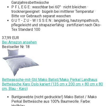
Ganzjahresbettwäsche
P F L E G E : waschbar bei 60° · nicht bleichen ·
trocknergeeignet · bügeln bei mittlerer Temperatur ·
Bitte vor Gebrauch separat waschen
G U T - Z U - W I S S E N : langlebig, hautsympathisch,
pflegeleicht und strapazierfähig · zertifiziert nach Öko-
Tex Standard 100
37,99 EUR
Bei Amazon ansehen
Bestseller Nr. 18
Bettwaesche-mit-Stil Mako Batist/Mako Perkal Landhaus
Bettwäsche Karo Oslo kariert (135 cm x 200 cm + 80 cm x 80
cm, Blau - Karo)
Buntgewebte (nicht gedruckte!) Mako Batist / Mako
Perkal Bettwäsche aus 100% Baumwolle. Farbe:
Hellblau