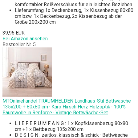
komfortabler Reißverschluss für ein leichtes Beziehen
Lieferumfang 1x Deckenbezug, 1x Kissenbezug 80x80
cm bzw. 1x Deckenbezug, 2x Kissenbezug ab der
Größe 200x200 cm
39,95 EUR
Bei Amazon ansehen
Bestseller Nr. 5
MTOnlinehandel TRAUMHELDEN Landhaus-Stil Bettwäsche
135x200 + 80x80 cm · Karo Hirsch Herz Holzoptik · 100%
Baumwolle in Renforce · Vintage Bettwäsche-Set
L I E F E R U M F A N G : 1 x Kopfkissenbezug 80x80
cm +1 x Bettbezug 135x200 cm
D E S I G N : zeitlos, klassisch & schick · Bettwäsche