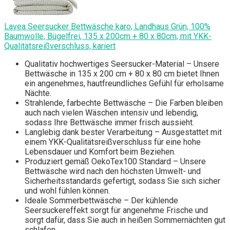
Lavea Seersucker Bettwäsche karo, Landhaus Grün, 100%
Baumwolle, Bügelfrei, 135 x 200cm + 80 x 80cm, mit YKK-
Qualitätsreißverschluss, kariert
Qualitativ hochwertiges Seersucker-Material – Unsere
Bettwäsche in 135 x 200 cm + 80 x 80 cm bietet Ihnen
ein angenehmes, hautfreundliches Gefühl für erholsame
Nächte.
Strahlende, farbechte Bettwäsche – Die Farben bleiben
auch nach vielen Wäschen intensiv und lebendig,
sodass Ihre Bettwäsche immer frisch aussieht.
Langlebig dank bester Verarbeitung – Ausgestattet mit
einem YKK-Qualitätsreißverschluss für eine hohe
Lebensdauer und Komfort beim Beziehen.
Produziert gemäß OekoTex100 Standard – Unsere
Bettwäsche wird nach den höchsten Umwelt- und
Sicherheitsstandards gefertigt, sodass Sie sich sicher
und wohl fühlen können.
Ideale Sommerbettwäsche – Der kühlende
Seersuckereffekt sorgt für angenehme Frische und
sorgt dafür, dass Sie auch in heißen Sommernächten gut
schlafen.