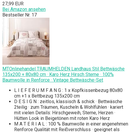
27,99 EUR
Bei Amazon ansehen
Bestseller Nr. 17
MTOnlinehandel TRAUMHELDEN Landhaus Stil Bettwäsche
135x200 + 80x80 cm · Karo Herz Hirsch Sterne · 100%
Baumwolle in Renforce · Vintage Bettwäsche-Set
L I E F E R U M F A N G : 1 x Kopfkissenbezug 80x80
cm +1 x Bettbezug 135x200 cm
D E S I G N : zeitlos, klassisch & schick · Bettwäsche
2teilig · zum Träumen, Kuscheln & Wohlfühlen · kariert
mit vielen Details: Hirschgeweih, Sterne, Herzen ·
Hütten Look in Beigetönen mit roten Karo Herz
M A T E R I A L : 100 % Baumwolle in einer angenehmen
Renforce Qualität mit Reißverschluss · geeignet als