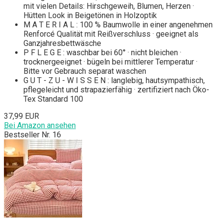
mit vielen Details: Hirschgeweih, Blumen, Herzen ·
Hütten Look in Beigetönen in Holzoptik
M A T E R I A L : 100 % Baumwolle in einer angenehmen
Renforcé Qualität mit Reißverschluss · geeignet als
Ganzjahresbettwäsche
P F L E G E : waschbar bei 60° · nicht bleichen ·
trocknergeeignet · bügeln bei mittlerer Temperatur ·
Bitte vor Gebrauch separat waschen
G U T - Z U - W I S S E N : langlebig, hautsympathisch,
pflegeleicht und strapazierfähig · zertifiziert nach Öko-
Tex Standard 100
37,99 EUR
Bei Amazon ansehen
Bestseller Nr. 16