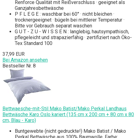
Renforce Qualität mit Reißverschluss · geeignet als
Ganzjahresbettwäsche
P F L E G E : waschbar bei 60° · nicht bleichen ·
trocknergeeignet · bügeln bei mittlerer Temperatur ·
Bitte vor Gebrauch separat waschen
G U T - Z U - W I S S E N : langlebig, hautsympathisch,
pflegeleicht und strapazierfähig · zertifiziert nach Öko-
Tex Standard 100
37,99 EUR
Bei Amazon ansehen
Bestseller Nr. 8
Bettwaesche-mit-Stil Mako Batist/Mako Perkal Landhaus
Bettwäsche Karo Oslo kariert (135 cm x 200 cm + 80 cm x 80
cm, Blau - Karo)
Buntgewebte (nicht gedruckte!) Mako Batist / Mako
Perkal Bettwäsche aus 100% Baumwolle. Farbe: