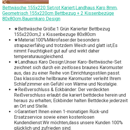
Bettwäsche 155x220 Set,rot Kariert,Landhaus Karo 8mm,
Geometrisch 155x220cm Bettbezug + 2 Kissenbezüge
80x80cm,Bauernkaro Design
★Bettwäsche Größe:1 Grün Karierter Bettbezug
155x220cm,2 x Kissenbezuge 80x80cm
★Material:100%Mikrofaser.der besonders
strapazierfähig und trotzdem Weich und glatt ist,Es
nimmt Feuchtigkeit gut auf und wirkt daher
temperaturausgleichend.
★Landhaus Karo Design:Unser Karo-Bettwäsche-Set
zeichnet sich durch ein zeitloses braunes Karomuster
aus, das zu einer Reihe von Einrichtungsstilen passt.
Das klassische hellbraune Karomuster verleiht Ihrem
Schlafzimmer ein Gefühl von Wärme und Nostalgie.
★Reißverschluss & Eckbänder: Der verdeckten
Reißverschluss erlaubt die kariert bettdecke herein und
heraus zu erhalten; Eckbinder halten Bettdecke jederzeit
an Ort und Stelle.
✫Garantiert Ihnen einen 1-monatigen Rück-und
Ersatzservice sowie einen kostenlosen
Kundendienst.Wir möchten,dass unsere Kunden 100%
glücklich und zufrieden sind.