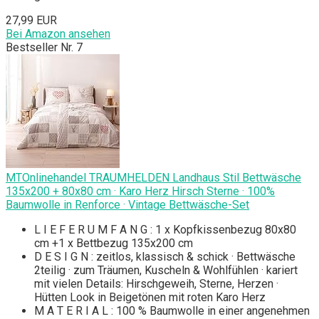
27,99 EUR
Bei Amazon ansehen
Bestseller Nr. 7
MTOnlinehandel TRAUMHELDEN Landhaus Stil Bettwäsche
135x200 + 80x80 cm · Karo Herz Hirsch Sterne · 100%
Baumwolle in Renforce · Vintage Bettwäsche-Set
L I E F E R U M F A N G : 1 x Kopfkissenbezug 80x80
cm +1 x Bettbezug 135x200 cm
D E S I G N : zeitlos, klassisch & schick · Bettwäsche
2teilig · zum Träumen, Kuscheln & Wohlfühlen · kariert
mit vielen Details: Hirschgeweih, Sterne, Herzen ·
Hütten Look in Beigetönen mit roten Karo Herz
M A T E R I A L : 100 % Baumwolle in einer angenehmen