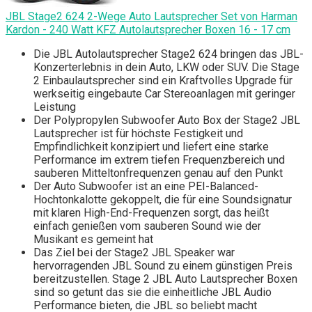
JBL Stage2 624 2-Wege Auto Lautsprecher Set von Harman
Kardon - 240 Watt KFZ Autolautsprecher Boxen 16 - 17 cm
Die JBL Autolautsprecher Stage2 624 bringen das JBL-
Konzerterlebnis in dein Auto, LKW oder SUV. Die Stage
2 Einbaulautsprecher sind ein Kraftvolles Upgrade für
werkseitig eingebaute Car Stereoanlagen mit geringer
Leistung
Der Polypropylen Subwoofer Auto Box der Stage2 JBL
Lautsprecher ist für höchste Festigkeit und
Empfindlichkeit konzipiert und liefert eine starke
Performance im extrem tiefen Frequenzbereich und
sauberen Mitteltonfrequenzen genau auf den Punkt
Der Auto Subwoofer ist an eine PEI-Balanced-
Hochtonkalotte gekoppelt, die für eine Soundsignatur
mit klaren High-End-Frequenzen sorgt, das heißt
einfach genießen vom sauberen Sound wie der
Musikant es gemeint hat
Das Ziel bei der Stage2 JBL Speaker war
hervorragenden JBL Sound zu einem günstigen Preis
bereitzustellen. Stage 2 JBL Auto Lautsprecher Boxen
sind so getunt das sie die einheitliche JBL Audio
Performance bieten, die JBL so beliebt macht