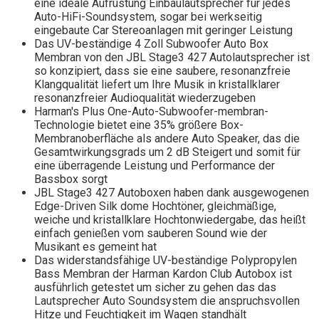
eine ideale Aufrüstung Einbaulautsprecher für jedes
Auto-HiFi-Soundsystem, sogar bei werkseitig
eingebaute Car Stereoanlagen mit geringer Leistung
Das UV-beständige 4 Zoll Subwoofer Auto Box
Membran von den JBL Stage3 427 Autolautsprecher ist
so konzipiert, dass sie eine saubere, resonanzfreie
Klangqualität liefert um Ihre Musik in kristallklarer
resonanzfreier Audioqualität wiederzugeben
Harman's Plus One-Auto-Subwoofer-membran-
Technologie bietet eine 35% größere Box-
Membranoberfläche als andere Auto Speaker, das die
Gesamtwirkungsgrads um 2 dB Steigert und somit für
eine überragende Leistung und Performance der
Bassbox sorgt
JBL Stage3 427 Autoboxen haben dank ausgewogenen
Edge-Driven Silk dome Hochtöner, gleichmäßige,
weiche und kristallklare Hochtonwiedergabe, das heißt
einfach genießen vom sauberen Sound wie der
Musikant es gemeint hat
Das widerstandsfähige UV-beständige Polypropylen
Bass Membran der Harman Kardon Club Autobox ist
ausführlich getestet um sicher zu gehen das das
Lautsprecher Auto Soundsystem die anspruchsvollen
Hitze und Feuchtigkeit im Wagen standhält