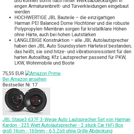
und können somit flach hinter Werksabdeckungen in
engen Armaturenbrett- und Türverkleidungen eingebaut
werden
HOCHWERTIGE JBL Bauteile – die einzigartigen
Harman PEI Balanced Dome Hochtöner und die robuste
Polypropylen-Membran sorgen für kristallklare Höhen
ohne Härte, auch bei hohen Lautstärken
LANGLEBIGE Konstruktion – alle JBL Autolautsprecher
haben den JBL Auto Soundsystem Härtetest bestanden;
das heißt, sie sind hitze- und vibrationsresistent für den
harten Autoalltag; Kfz Lautsprecher passend für PKW,
LKW, Wohnmobile und Boote
75,55 EUR
Bei Amazon ansehen
Bestseller Nr. 17
JBL Stage3 637F 3-Wege Auto Lautsprecher Set von Harman
Kardon - 225 Watt Autolautsprecher - 2 stück Car HiFi Box
groß 16cm - 165mm - 6,5 Zoll ohne Grille Abdeckung