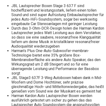
JBL Lautsprecher Boxen Stage 3 637 F sind
hocheffizient und leistungsstark, liefern einen tollen
Sound und sind super Aufrüstung Einbaulautsprecher für
jedes Auto-HiFi-Soundsystem, sogar bei werkseitig
eingebaute Car Stereoanlagen mit geringer Leistung
Durch das 3-Ohm-DCR-Design holen die Harman Kardon
Lautsprecher jedes Watt Leistung aus dem Verstärker,
so dass sie eine saubere, resonanzfreie Klangqualität
liefern um deine Musik in kristallklarer resonanzfreier
Audioqualität wiederzugeben
Harman's Plus One-Auto-Subwoofer-membran-
Technologie bietet eine 35% größere Box-
Membranoberfläche als andere Auto Speaker, das den
Wirkungsgrad um 2 dB Steigert und so für eine
überragende Leistung und Performance der Bassbox
sorgt
JBL Stage3 637F 3-Weg Autoboxen haben dank n Mid-
Woofern und Dome Hochtöner, sehr präzise
gleichmäßige Hoch- und Mitteltonwiedergabe, das heißt
genießen vom Sound wie der Musikant es gemeint hat
Harman Kardon Auto Lautsprecher Boxen werden
ausführlich getestet um sicher zu gehen das das
Lautsprecher Auto Soundsystem die anspruchsvollen