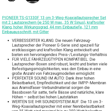
PIONEER TS-G1330F 13 cm 3-Weg-Koaxiallautsprecher Set
mit 2 Lautsprechern (je 250 W max., 35 W Sinus), kraftvoller
Klang, hoher Wirkungsgrad, 44 mm Einbautiefe, 121 mm
Einbauausschnitt, mit Gitter
VERBESSERTER KLANG: Die neuen Fahrzeug-
Lautsprecher der Pioneer G-Serie sind speziell für
erstklassigen und kraftvollen Klang entwickelt und
bieten ein hervorragendes Preis-/Leistungs-Verhältnis
FÜR VIELE FAHRZEUGTYPEN KOMPATIBEL: Die
Lautsprecher-Boxen sind robust, leicht und bieten viele
Befestigungsmöglichkeiten, was den Einbau in eine
große Anzahl von Fahrzeugmodellen ermöglicht
PERFEKTER SOUND IM AUTO: Dank ihrer hohen
Belastbarkeit, Empfindlichkeit und der IMPP-Membran
aus Aramidfaser-Verbundmaterial sorgen die
Bassboxen für satte, tiefe Bässe und natürliche, klare
Höhen – selbst bei hohen Lautstärken
WERTEN SIE IHR SOUNDSYSTEM AUF: Die 13 cm 3-
Weg-Koaxiallautsprecher mit einer Nennbelastbarkeit