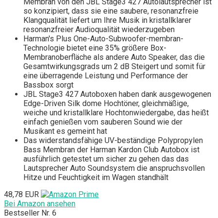
Membran von den JBL Stage3 427 Autolautsprecher ist
so konzipiert, dass sie eine saubere, resonanzfreie
Klangqualität liefert um Ihre Musik in kristallklarer
resonanzfreier Audioqualität wiederzugeben
Harman's Plus One-Auto-Subwoofer-membran-
Technologie bietet eine 35% größere Box-
Membranoberfläche als andere Auto Speaker, das die
Gesamtwirkungsgrads um 2 dB Steigert und somit für
eine überragende Leistung und Performance der
Bassbox sorgt
JBL Stage3 427 Autoboxen haben dank ausgewogenen
Edge-Driven Silk dome Hochtöner, gleichmäßige,
weiche und kristallklare Hochtonwiedergabe, das heißt
einfach genießen vom sauberen Sound wie der
Musikant es gemeint hat
Das widerstandsfähige UV-beständige Polypropylen
Bass Membran der Harman Kardon Club Autobox ist
ausführlich getestet um sicher zu gehen das das
Lautsprecher Auto Soundsystem die anspruchsvollen
Hitze und Feuchtigkeit im Wagen standhält
48,78 EUR
Bei Amazon ansehen
Bestseller Nr. 6