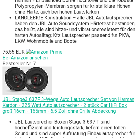
Harman PEI Balanced Dome Hochtöner und die robuste
Polypropylen-Membran sorgen für kristallklare Höhen
ohne Härte, auch bei hohen Lautstärken
LANGLEBIGE Konstruktion – alle JBL Autolautsprecher
haben den JBL Auto Soundsystem Härtetest bestanden;
das heißt, sie sind hitze- und vibrationsresistent für den
harten Autoalltag; Kfz Lautsprecher passend für PKW,
LKW, Wohnmobile und Boote
75,55 EUR
Bei Amazon ansehen
Bestseller Nr. 7
JBL Stage3 637F 3-Wege Auto Lautsprecher Set von Harman
Kardon - 225 Watt Autolautsprecher - 2 stück Car HiFi Box
groß 16cm - 165mm - 6,5 Zoll ohne Grille Abdeckung
JBL Lautsprecher Boxen Stage 3 637 F sind
hocheffizient und leistungsstark, liefern einen tollen
Sound und sind super Aufrüstung Einbaulautsprecher für