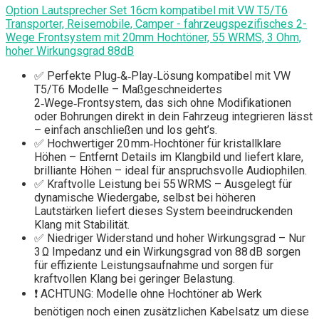
Option Lautsprecher Set 16cm kompatibel mit VW T5/T6
Transporter, Reisemobile, Camper - fahrzeugspezifisches 2-
Wege Frontsystem mit 20mm Hochtöner, 55 WRMS, 3 Ohm,
hoher Wirkungsgrad 88dB
✅ Perfekte Plug‑&‑Play‑Lösung kompatibel mit VW
T5/T6 Modelle – Maßgeschneidertes
2‑Wege‑Frontsystem, das sich ohne Modifikationen
oder Bohrungen direkt in dein Fahrzeug integrieren lässt
– einfach anschließen und los geht’s.
✅ Hochwertiger 20 mm‑Hochtöner für kristallklare
Höhen – Entfernt Details im Klangbild und liefert klare,
brilliante Höhen – ideal für anspruchsvolle Audiophilen.
✅ Kraftvolle Leistung bei 55 WRMS – Ausgelegt für
dynamische Wiedergabe, selbst bei höheren
Lautstärken liefert dieses System beeindruckenden
Klang mit Stabilität.
✅ Niedriger Widerstand und hoher Wirkungsgrad – Nur
3 Ω Impedanz und ein Wirkungsgrad von 88 dB sorgen
für effiziente Leistungsaufnahme und sorgen für
kraftvollen Klang bei geringer Belastung.
❗ ACHTUNG: Modelle ohne Hochtöner ab Werk
benötigen noch einen zusätzlichen Kabelsatz um diese