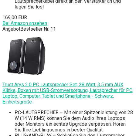
Lautsprecherkabel direkt an den Verstärker an und
legen Sie los!
169,00 EUR
Bei Amazon ansehen
Angebot
Bestseller Nr. 11
Trust Arys 2.0 PC Lautsprecher Set, 28 Watt, 3,5 mm AUX
Klinke, Boxen mit USB-Stromversorgung, Lautsprecher für PC,
Laptop, Computer, Tablet und Smartphone - Schwarz,
Einheitsgröße
PC-LAUTSPRECHER – Mit einer Spitzenleistung von 28
W (14 W RMS) können Sie dem Audio Ihres Laptops
oder Monitors ein echtes Upgrade verpassen. Hören
Sie Ihre Lieblingssongs in bester Qualität
PLUG-AND-PLAY – Schließen Sie den Lautsprecher