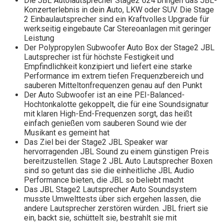
Die JBL Autolautsprecher Stage2 624 bringen das JBL-
Konzerterlebnis in dein Auto, LKW oder SUV. Die Stage
2 Einbaulautsprecher sind ein Kraftvolles Upgrade für
werkseitig eingebaute Car Stereoanlagen mit geringer
Leistung
Der Polypropylen Subwoofer Auto Box der Stage2 JBL
Lautsprecher ist für höchste Festigkeit und
Empfindlichkeit konzipiert und liefert eine starke
Performance im extrem tiefen Frequenzbereich und
sauberen Mitteltonfrequenzen genau auf den Punkt
Der Auto Subwoofer ist an eine PEI-Balanced-
Hochtonkalotte gekoppelt, die für eine Soundsignatur
mit klaren High-End-Frequenzen sorgt, das heißt
einfach genießen vom sauberen Sound wie der
Musikant es gemeint hat
Das Ziel bei der Stage2 JBL Speaker war
hervorragenden JBL Sound zu einem günstigen Preis
bereitzustellen. Stage 2 JBL Auto Lautsprecher Boxen
sind so getunt das sie die einheitliche JBL Audio
Performance bieten, die JBL so beliebt macht
Das JBL Stage2 Lautsprecher Auto Soundsystem
musste Umwelttests über sich ergehen lassen, die
andere Lautsprecher zerstören würden. JBL friert sie
ein, backt sie, schüttelt sie, bestrahlt sie mit