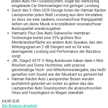
jedes Auto-HiFi-Soundsystem, sogar bei werkseitig
eingebaute Car Stereoanlagen mit geringer Leistung
Durch das 3-Ohm-DCR-Design holen die Harman Kardon
Lautsprecher jedes Watt Leistung aus dem Verstärker,
so dass sie eine saubere, resonanzfreie Klangqualität
liefern um deine Musik in kristallklarer resonanzfreier
Audioqualität wiederzugeben
Harman's Plus One-Auto-Subwoofer-membran-
Technologie bietet eine 35% größere Box-
Membranoberfläche als andere Auto Speaker, das den
Wirkungsgrad um 2 dB Steigert und so für eine
überragende Leistung und Performance der Bassbox
sorgt
JBL Stage3 637F 3-Weg Autoboxen haben dank n Mid-
Woofern und Dome Hochtöner, sehr präzise
gleichmäßige Hoch- und Mitteltonwiedergabe, das heißt
genießen vom Sound wie der Musikant es gemeint hat
Harman Kardon Auto Lautsprecher Boxen werden
ausführlich getestet um sicher zu gehen das das
Lautsprecher Auto Soundsystem die anspruchsvollen
Hitze und Feuchtigkeit im Wagen standhält
64,90 EUR
Bei Amazon ansehen