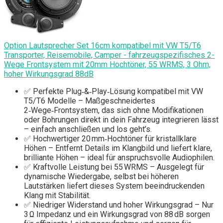
Option Lautsprecher Set 16cm kompatibel mit VW T5/T6
Transporter, Reisemobile, Camper - fahrzeugspezifisches 2-
Wege Frontsystem mit 20mm Hochtöner, 55 WRMS, 3 Ohm,
hoher Wirkungsgrad 88dB
✅ Perfekte Plug‑&‑Play‑Lösung kompatibel mit VW
T5/T6 Modelle – Maßgeschneidertes
2‑Wege‑Frontsystem, das sich ohne Modifikationen
oder Bohrungen direkt in dein Fahrzeug integrieren lässt
– einfach anschließen und los geht’s.
✅ Hochwertiger 20 mm‑Hochtöner für kristallklare
Höhen – Entfernt Details im Klangbild und liefert klare,
brilliante Höhen – ideal für anspruchsvolle Audiophilen.
✅ Kraftvolle Leistung bei 55 WRMS – Ausgelegt für
dynamische Wiedergabe, selbst bei höheren
Lautstärken liefert dieses System beeindruckenden
Klang mit Stabilität.
✅ Niedriger Widerstand und hoher Wirkungsgrad – Nur
3 Ω Impedanz und ein Wirkungsgrad von 88 dB sorgen