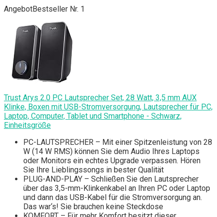
Angebot
Bestseller Nr. 1
Trust Arys 2.0 PC Lautsprecher Set, 28 Watt, 3,5 mm AUX
Klinke, Boxen mit USB-Stromversorgung, Lautsprecher für PC,
Laptop, Computer, Tablet und Smartphone - Schwarz,
Einheitsgröße
PC-LAUTSPRECHER – Mit einer Spitzenleistung von 28
W (14 W RMS) können Sie dem Audio Ihres Laptops
oder Monitors ein echtes Upgrade verpassen. Hören
Sie Ihre Lieblingssongs in bester Qualität
PLUG-AND-PLAY – Schließen Sie den Lautsprecher
über das 3,5-mm-Klinkenkabel an Ihren PC oder Laptop
und dann das USB-Kabel für die Stromversorgung an.
Das war‘s! Sie brauchen keine Steckdose
KOMFORT – Für mehr Komfort besitzt dieser