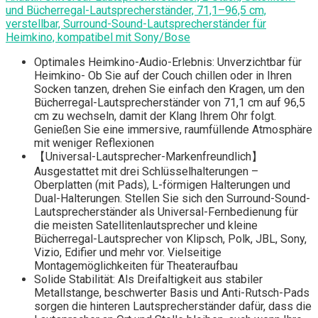
und Bücherregal-Lautsprecherständer, 71,1–96,5 cm,
verstellbar, Surround-Sound-Lautsprecherständer für
Heimkino, kompatibel mit Sony/Bose
Optimales Heimkino-Audio-Erlebnis: Unverzichtbar für
Heimkino- Ob Sie auf der Couch chillen oder in Ihren
Socken tanzen, drehen Sie einfach den Kragen, um den
Bücherregal-Lautsprecherständer von 71,1 cm auf 96,5
cm zu wechseln, damit der Klang Ihrem Ohr folgt.
Genießen Sie eine immersive, raumfüllende Atmosphäre
mit weniger Reflexionen
【Universal-Lautsprecher-Markenfreundlich】
Ausgestattet mit drei Schlüsselhalterungen –
Oberplatten (mit Pads), L-förmigen Halterungen und
Dual-Halterungen. Stellen Sie sich den Surround-Sound-
Lautsprecherständer als Universal-Fernbedienung für
die meisten Satellitenlautsprecher und kleine
Bücherregal-Lautsprecher von Klipsch, Polk, JBL, Sony,
Vizio, Edifier und mehr vor. Vielseitige
Montagemöglichkeiten für Theateraufbau
Solide Stabilität: Als Dreifaltigkeit aus stabiler
Metallstange, beschwerter Basis und Anti-Rutsch-Pads
sorgen die hinteren Lautsprecherständer dafür, dass die