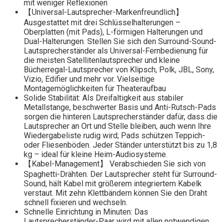
mit weniger Reflexionen
【Universal-Lautsprecher-Markenfreundlich】
Ausgestattet mit drei Schlüsselhalterungen –
Oberplatten (mit Pads), L-förmigen Halterungen und
Dual-Halterungen. Stellen Sie sich den Surround-Sound-
Lautsprecherständer als Universal-Fernbedienung für
die meisten Satellitenlautsprecher und kleine
Bücherregal-Lautsprecher von Klipsch, Polk, JBL, Sony,
Vizio, Edifier und mehr vor. Vielseitige
Montagemöglichkeiten für Theateraufbau
Solide Stabilität: Als Dreifaltigkeit aus stabiler
Metallstange, beschwerter Basis und Anti-Rutsch-Pads
sorgen die hinteren Lautsprecherständer dafür, dass die
Lautsprecher an Ort und Stelle bleiben, auch wenn Ihre
Wiedergabeliste rudig wird; Pads schützen Teppich-
oder Fliesenböden. Jeder Ständer unterstützt bis zu 1,8
kg – ideal für kleine Heim-Audiosysteme.
【Kabel-Management】 Verabschieden Sie sich von
Spaghetti-Drähten. Der Lautsprecher steht für Surround-
Sound, hält Kabel mit größerem integriertem Kabelk
verstaut. Mit zehn Klettbändern können Sie den Draht
schnell fixieren und wechseln.
Schnelle Einrichtung in Minuten: Das
Lautsprecherständer-Paar wird mit allen notwendigen