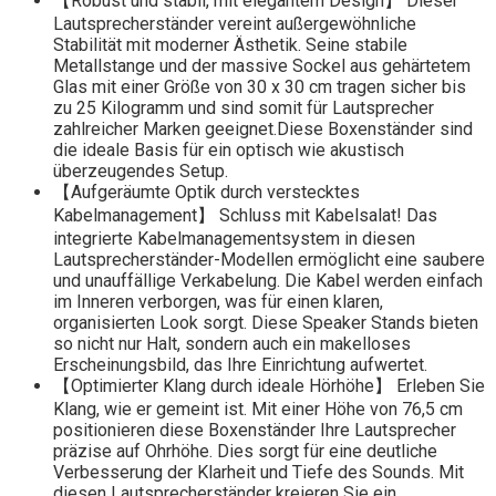
【Robust und stabil, mit elegantem Design】 Dieser
Lautsprecherständer vereint außergewöhnliche
Stabilität mit moderner Ästhetik. Seine stabile
Metallstange und der massive Sockel aus gehärtetem
Glas mit einer Größe von 30 x 30 cm tragen sicher bis
zu 25 Kilogramm und sind somit für Lautsprecher
zahlreicher Marken geeignet.Diese Boxenständer sind
die ideale Basis für ein optisch wie akustisch
überzeugendes Setup.
【Aufgeräumte Optik durch verstecktes
Kabelmanagement】 Schluss mit Kabelsalat! Das
integrierte Kabelmanagementsystem in diesen
Lautsprecherständer-Modellen ermöglicht eine saubere
und unauffällige Verkabelung. Die Kabel werden einfach
im Inneren verborgen, was für einen klaren,
organisierten Look sorgt. Diese Speaker Stands bieten
so nicht nur Halt, sondern auch ein makelloses
Erscheinungsbild, das Ihre Einrichtung aufwertet.
【Optimierter Klang durch ideale Hörhöhe】 Erleben Sie
Klang, wie er gemeint ist. Mit einer Höhe von 76,5 cm
positionieren diese Boxenständer Ihre Lautsprecher
präzise auf Ohrhöhe. Dies sorgt für eine deutliche
Verbesserung der Klarheit und Tiefe des Sounds. Mit
diesen Lautsprecherständer kreieren Sie ein