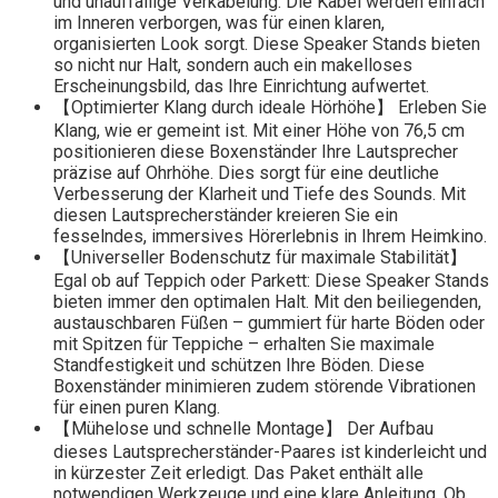
und unauffällige Verkabelung. Die Kabel werden einfach
im Inneren verborgen, was für einen klaren,
organisierten Look sorgt. Diese Speaker Stands bieten
so nicht nur Halt, sondern auch ein makelloses
Erscheinungsbild, das Ihre Einrichtung aufwertet.
【Optimierter Klang durch ideale Hörhöhe】 Erleben Sie
Klang, wie er gemeint ist. Mit einer Höhe von 76,5 cm
positionieren diese Boxenständer Ihre Lautsprecher
präzise auf Ohrhöhe. Dies sorgt für eine deutliche
Verbesserung der Klarheit und Tiefe des Sounds. Mit
diesen Lautsprecherständer kreieren Sie ein
fesselndes, immersives Hörerlebnis in Ihrem Heimkino.
【Universeller Bodenschutz für maximale Stabilität】
Egal ob auf Teppich oder Parkett: Diese Speaker Stands
bieten immer den optimalen Halt. Mit den beiliegenden,
austauschbaren Füßen – gummiert für harte Böden oder
mit Spitzen für Teppiche – erhalten Sie maximale
Standfestigkeit und schützen Ihre Böden. Diese
Boxenständer minimieren zudem störende Vibrationen
für einen puren Klang.
【Mühelose und schnelle Montage】 Der Aufbau
dieses Lautsprecherständer-Paares ist kinderleicht und
in kürzester Zeit erledigt. Das Paket enthält alle
notwendigen Werkzeuge und eine klare Anleitung. Ob