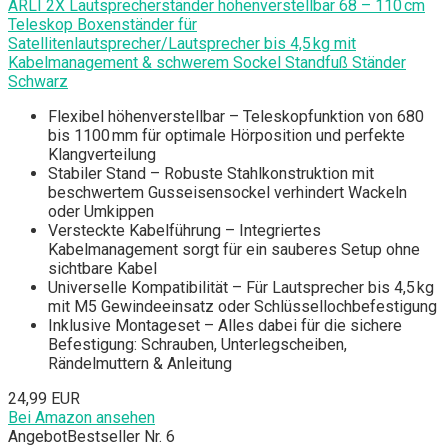
ARLI 2X Lautsprecherständer höhenverstellbar 68 – 110 cm
Teleskop Boxenständer für
Satellitenlautsprecher/Lautsprecher bis 4,5 kg mit
Kabelmanagement & schwerem Sockel Standfuß Ständer
Schwarz
Flexibel höhenverstellbar – Teleskopfunktion von 680
bis 1100 mm für optimale Hörposition und perfekte
Klangverteilung
Stabiler Stand – Robuste Stahlkonstruktion mit
beschwertem Gusseisensockel verhindert Wackeln
oder Umkippen
Versteckte Kabelführung – Integriertes
Kabelmanagement sorgt für ein sauberes Setup ohne
sichtbare Kabel
Universelle Kompatibilität – Für Lautsprecher bis 4,5 kg
mit M5 Gewindeeinsatz oder Schlüssellochbefestigung
Inklusive Montageset – Alles dabei für die sichere
Befestigung: Schrauben, Unterlegscheiben,
Rändelmuttern & Anleitung
24,99 EUR
Bei Amazon ansehen
Angebot
Bestseller Nr. 6